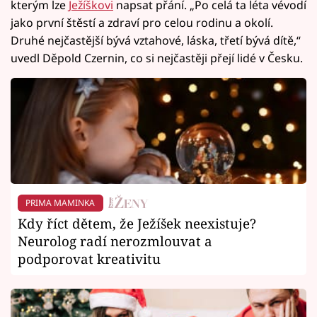
kterým lze
Ježíškovi
napsat přání. „Po celá ta léta vévodí
jako první štěstí a zdraví pro celou rodinu a okolí.
Druhé nejčastější bývá vztahové, láska, třetí bývá dítě,“
uvedl Děpold Czernin, co si nejčastěji přejí lidé v Česku.
PRIMA MAMINKA
Kdy říct dětem, že Ježíšek neexistuje?
Neurolog radí nerozmlouvat a
podporovat kreativitu