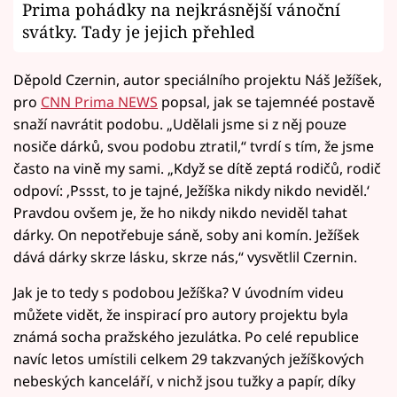
Prima pohádky na nejkrásnější vánoční
svátky. Tady je jejich přehled
Děpold Czernin, autor speciálního projektu Náš Ježíšek,
pro
CNN Prima NEWS
popsal, jak se tajemnéé postavě
snaží navrátit podobu. „Udělali jsme si z něj pouze
nosiče dárků, svou podobu ztratil,“ tvrdí s tím, že jsme
často na vině my sami. „Když se dítě zeptá rodičů, rodič
odpoví: ‚Pssst, to je tajné, Ježíška nikdy nikdo neviděl.‘
Pravdou ovšem je, že ho nikdy nikdo neviděl tahat
dárky. On nepotřebuje sáně, soby ani komín. Ježíšek
dává dárky skrze lásku, skrze nás,“ vysvětlil Czernin.
Jak je to tedy s podobou Ježíška? V úvodním videu
můžete vidět, že inspirací pro autory projektu byla
známá socha pražského jezulátka. Po celé republice
navíc letos umístili celkem 29 takzvaných ježíškových
nebeských kanceláří, v nichž jsou tužky a papír, díky