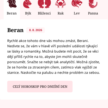
Beran
Býk
Blíženci
Rak
Lev
Panna
V
Beran
8. 8. 2026
Rychlé akce tohoto dne vás mohou zmást, Berani.
Nedivte se, že vám v hlavě víří poslední události týkající
se lásky a romantiky. Možná budete mít pocit, že se věci
dějí příliš rychle na to, abyste jim mohli skutečně
porozumět. Snažte se nebýt tak analytičtí. Možná zjistíte,
že se honíte za ztraceným cílem, zatímco vlak vyjíždí ze
stanice. Naskočte na palubu a nechte problém za sebou.
CELÝ HOROSKOP PRO DNEŠNÍ DEN