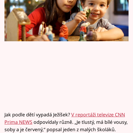
Horoskopy
nejsou jisté a často za to můžeme my sami.
Sledujte prima+
Filmový festival Karlovy Vary
Pořady
Mámy sobě
Přihlášení
Sledujte nás
Jak podle dětí vypadá Ježíšek?
V reportáži televize CNN
Prima NEWS
odpovídaly různě. „Je tlustý, má bílé vousy,
soby a je červený,“ popsal jeden z malých školáků.