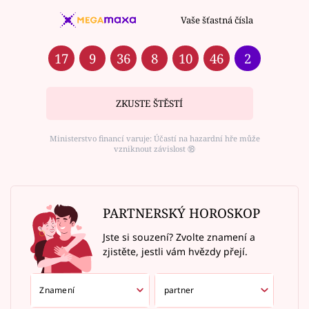
Vaše šťastná čísla
17
9
36
8
10
46
2
ZKUSTE ŠTĚSTÍ
Ministerstvo financí varuje: Účastí na hazardní hře může
vzniknout závislost ⑱
PARTNERSKÝ HOROSKOP
Jste si souzení? Zvolte znamení a
zjistěte, jestli vám hvězdy přejí.