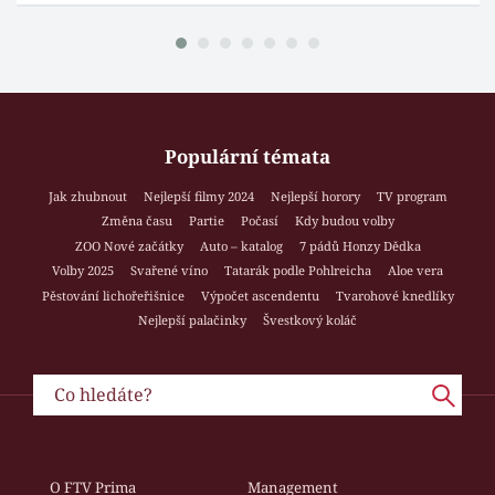
Populární témata
Jak zhubnout
Nejlepší filmy 2024
Nejlepší horory
TV program
Změna času
Partie
Počasí
Kdy budou volby
ZOO Nové začátky
Auto – katalog
7 pádů Honzy Dědka
Volby 2025
Svařené víno
Tatarák podle Pohlreicha
Aloe vera
Pěstování lichořeřišnice
Výpočet ascendentu
Tvarohové knedlíky
Nejlepší palačinky
Švestkový koláč
O FTV Prima
Management