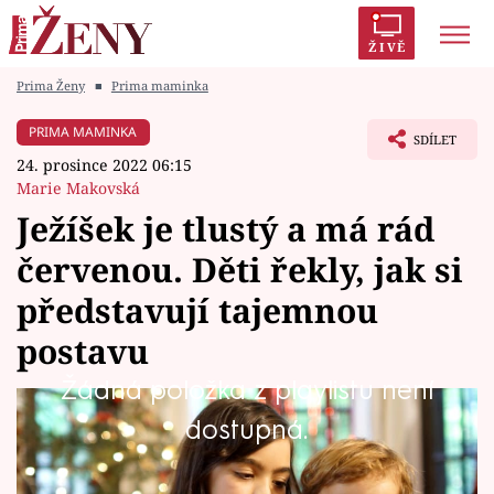
ŽIVĚ
Prima Ženy
■
Prima maminka
Trendy:
Polabí
Inspekce
Prostřeno!
AYTO?
PRIMA MAMINKA
SDÍLET
Módní alarm
Zrádci
Proměny
24. prosince 2022 06:15
Marie Makovská
Ježíšek je tlustý a má rád
červenou. Děti řekly, jak si
Témata
představují tajemnou
Celebrity
postavu
Žádná položka z playlistu není
Vztahy
Brzy nastane chvíle, na kterou se těší děti i
dostupná.
Seriály
dospělí. Že u nás dárky nosí Ježíšek, děti
většinou vědí. Jak ale vypadá? V tom už si