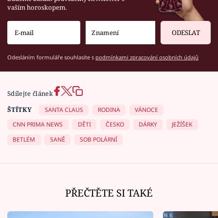
vaším horoskopem.
ODESLAT
Odesláním formuláře souhlasíte s
podmínkami zpracování osobních údajů
Sdílejte článek
ŠTÍTKY
SANTA CLAUS
RODINA
VÁNOCE
CNN PRIMA NEWS
DĚTI
ČESKO
DÁRKY
JEŽÍŠEK
BETLÉM
SANĚ
SOB POLÁRNÍ
PŘEČTĚTE SI TAKÉ