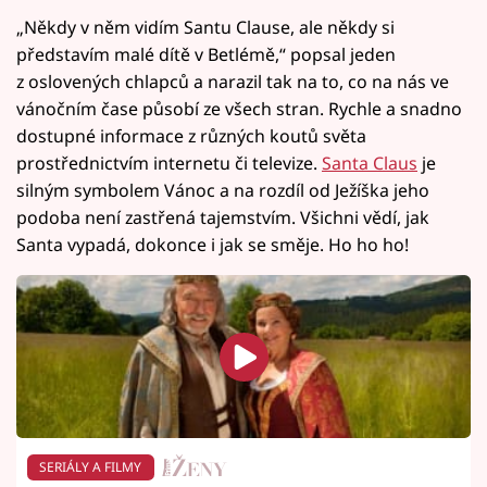
„Někdy v něm vidím Santu Clause, ale někdy si
představím malé dítě v Betlémě,“ popsal jeden
z oslovených chlapců a narazil tak na to, co na nás ve
vánočním čase působí ze všech stran. Rychle a snadno
dostupné informace z různých koutů světa
prostřednictvím internetu či televize.
Santa Claus
je
silným symbolem Vánoc a na rozdíl od Ježíška jeho
podoba není zastřená tajemstvím. Všichni vědí, jak
Santa vypadá, dokonce i jak se směje. Ho ho ho!
SERIÁLY A FILMY