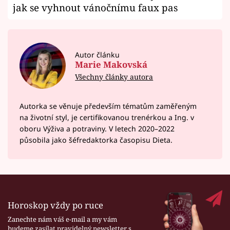
jak se vyhnout vánočnímu faux pas
Autor článku
Marie Makovská
Všechny články autora
Autorka se věnuje především tématům zaměřeným
na životní styl, je certifikovanou trenérkou a Ing. v
oboru Výživa a potraviny. V letech 2020–⁠2022
působila jako šéfredaktorka časopisu Dieta.
Horoskop vždy po ruce
Zanechte nám váš e-mail a my vám
budeme zasílat pravidelný newsletter s