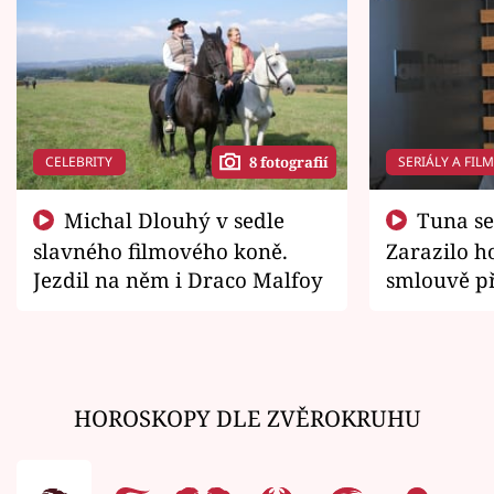
CELEBRITY
SERIÁLY A FIL
8 fotografií
Michal Dlouhý v sedle
Tuna se chtěl vrátit domů.
slavného filmového koně.
Zarazilo ho
Jezdil na něm i Draco Malfoy
smlouvě př
zemřít
HOROSKOPY DLE ZVĚROKRUHU