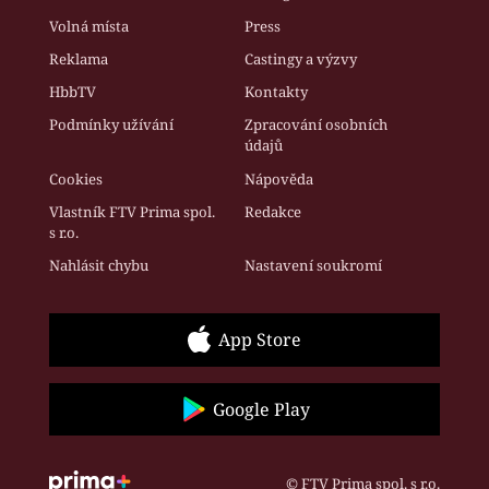
Volná místa
Press
Reklama
Castingy a výzvy
HbbTV
Kontakty
Podmínky užívání
Zpracování osobních
údajů
Cookies
Nápověda
Vlastník FTV Prima spol.
Redakce
s r.o.
Nahlásit chybu
Nastavení soukromí
App Store
Google Play
© FTV Prima spol. s r.o.