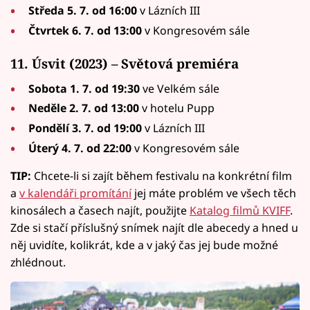
Středa 5. 7. od 16:00
v Lázních III
Čtvrtek 6. 7. od 13:00
v Kongresovém sále
11. Úsvit (2023) – Světová premiéra
Sobota 1. 7. od 19:30
ve Velkém sále
Neděle 2. 7. od 13:00
v hotelu Pupp
Pondělí 3. 7. od 19:00
v Lázních III
Úterý 4. 7. od 22:00
v Kongresovém sále
TIP:
Chcete-li si zajít během festivalu na konkrétní film
a
v kalendáři promítání
jej máte problém ve všech těch
kinosálech a časech najít, použijte
Katalog filmů KVIFF
.
Zde si stačí příslušný snímek najít dle abecedy a hned u
něj uvidíte, kolikrát, kde a v jaký čas jej bude možné
zhlédnout.