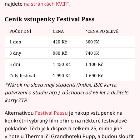
najdete
na stránkách KVIFF
.
Ceník vstupenky Festival Pass
POČET DNÍ
CENA
*CENA PO SLEVĚ
1 den
420 Kč
360 Kč
3 dny
980 Kč
740 Kč
5 dní
1 450 Kč
1 100 Kč
Celý festival
1 990 Kč
1 690 Kč
*Nárok na slevu mají studenti (Index, ISIC karta,
potvrzení o studiu atp.), důchodci od 65 let a držitelé
karty ZTP.
Alternativou
Festival Passu
je nákup vstupenek na
konkrétní vybraný film přímo na některé festivalové
pokladně. Těch je k dispozici celkem 25, mimo jiné
v hotelu Thermal či Grandhotelu Pupp, a budou sloužit