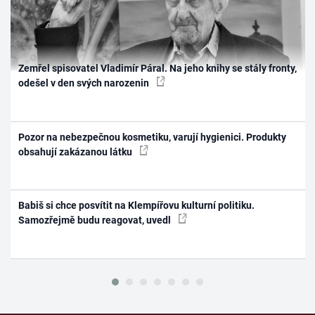
Zemřel spisovatel Vladimír Páral. Na jeho knihy se stály fronty,
odešel v den svých narozenin
Pozor na nebezpečnou kosmetiku, varují hygienici. Produkty
obsahují zakázanou látku
Babiš si chce posvítit na Klempířovu kulturní politiku.
Samozřejmě budu reagovat, uvedl