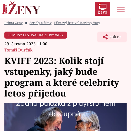
ŽIVĚ
Prima Ženy
■
Seriály a filmy
Filmový festival Karlovy Vary
Trendy:
Polabí
Inspekce
Prostřeno!
AYTO?
FILMOVÝ FESTIVAL KARLOVY VARY
SDÍLET
Módní alarm
Zrádci
Proměny
29. června 2023 11:00
Tomáš Durčák
KVIFF 2023: Kolik stojí
vstupenky, jaký bude
Témata
program a které celebrity
Celebrity
letos přijedou
Žádná položka z playlistu není
Vztahy
Již 30. června se otevřou dveře letošního, již
dostupná.
Seriály
57. ročníku karlovarského festivalu. I tentokrát
bude Mezinárodní filmový festival Karlovy