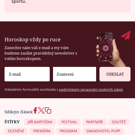
sportu.
Horoskop vždy po ruce
Zanechte nám váš e-mail a my vám
budeme zasílat pravidelný newsletter s
vaším horoskopem.
ODESLAT
Odesláním formuláře souhlasíte s
podmínkami zpracování osobních údajů
Sdílejte článek
ŠTÍTKY
JIŘÍ BARTOŠKA
FESTIVAL
PARTNEŘI
SOUTĚŽ
OCENĚNÍ
PREMIÉRA
PROGRAM
GRANDHOTEL PUPP