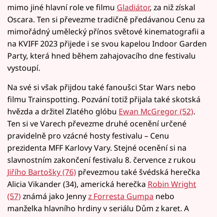
mimo jiné hlavní role ve filmu
Gladiátor
, za niž získal
Oscara. Ten si převezme tradičně předávanou Cenu za
mimořádný umělecký přínos světové kinematografii a
na KVIFF 2023 přijede i se svou kapelou Indoor Garden
Party, která hned během zahajovacího dne festivalu
vystoupí.
Na své si však přijdou také fanoušci Star Wars nebo
filmu Trainspotting. Pozvání totiž přijala také skotská
hvězda a držitel Zlatého glóbu
Ewan McGregor (52)
.
Ten si ve Varech převezme druhé ocenění určené
pravidelně pro vzácné hosty festivalu – Cenu
prezidenta MFF Karlovy Vary. Stejné ocenění si na
slavnostním zakončení festivalu 8. července z rukou
Jiřího Bartošky (76)
převezmou také švédská herečka
Alicia Vikander (34), americká herečka
Robin Wright
(57)
známá jako Jenny
z Forresta Gumpa
nebo
manželka hlavního hrdiny v seriálu Dům z karet. A