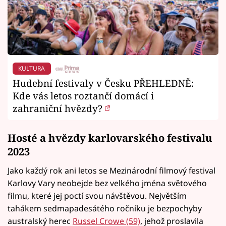
KULTURA
Hudební festivaly v Česku PŘEHLEDNĚ:
Kde vás letos roztančí domácí i
zahraniční hvězdy?
Hosté a hvězdy karlovarského festivalu
2023
Jako každý rok ani letos se Mezinárodní filmový festival
Karlovy Vary neobejde bez velkého jména světového
filmu, které jej poctí svou návštěvou. Největším
tahákem sedmapadesátého ročníku je bezpochyby
australský herec
Russel Crowe (59)
, jehož proslavila