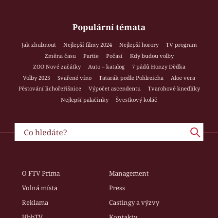
Populární témata
Jak zhubnout
Nejlepší filmy 2024
Nejlepší horory
TV program
Změna času
Partie
Počasí
Kdy budou volby
ZOO Nové začátky
Auto – katalog
7 pádů Honzy Dědka
Volby 2025
Svařené víno
Tatarák podle Pohlreicha
Aloe vera
Pěstování lichořeřišnice
Výpočet ascendentu
Tvarohové knedlíky
Nejlepší palačinky
Švestkový koláč
O FTV Prima
Management
Volná místa
Press
Reklama
Castingy a výzvy
HbbTV
Kontakty