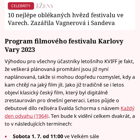
CELEBRITY
10 nejlépe oblékaných hvězd festivalu ve
Varech. Zazářila Vagnerová i Sandeva
Program filmového festivalu Karlovy
Vary 2023
Výhodou pro všechny účastníky letošního KVIFF je fakt,
že veškerá plánovaná promítání jsou již nyní
naplánovaná, takže si mohou dopředu rozmyslet, kdy a
kam chtějí na jaký film jít. Jako již tradičně se i letos
objeví klasický český film, který byl digitálně
zrestaurován pro dnešní generaci. Letos půjde o
debutové dílo režiséra Evalda Schorma s názvem
Každý
den odvahu (1964)
. Ten bude k vidění celkem dvakrát, a
to v následujících termínech:
Sobota 1. 7. od 11:00
ve Velkém sále