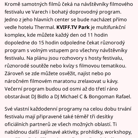
Kromě samotných filmů čeká na návštěvníky filmového
festivalu ve Varech i bohatý doprovodný program.
Jedno z jeho hlavních center se bude nacházet přímo
vedle hotelu Thermal.
KVIFF.TV Park
je multifunkční
komplex, kde můžete každý den od 11 hodin
dopoledne do 15 hodin odpoledne čekat různorodý
program s volným vstupem pro všechny návštěvníky
festivalu. Na plánu jsou rozhovory s hosty festivalu,
různorodé soutěže nebo kvízy s filmovou tematikou.
Zároveň se zde můžete osvěžit, najíst nebo po
náročném filmovém maratonu zrelaxovat u kávy.
Večerní program budou od osmi až do třetí ráno
obstarávat DJ Bidlo a DJ Michael C & Bongoman Rafael.
Své vlastní každodenní programy na celou dobu trvání
festivalu mají připravené také téměř tři desítky
oficiálních partnerů ze všech možných oblastí. Ti
nabídnou další zajímavé aktivity, prohlídky, workshopy,