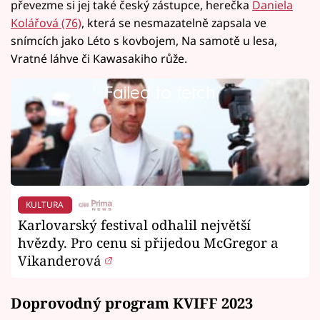
převezme si jej také český zástupce, herečka
Daniela
Kolářová (76)
, která se nesmazatelně zapsala ve
snímcích jako Léto s kovbojem, Na samotě u lesa,
Vratné láhve či Kawasakiho růže.
Failed to fetch
KULTURA
Karlovarský festival odhalil největší
hvězdy. Pro cenu si přijedou McGregor a
Vikanderová
Doprovodný program KVIFF 2023