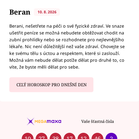
Beran
10. 8. 2026
Berani, nešetřete na péči o své fyzické zdraví. Ve snaze
ušetřit peníze se možná nebudete obtěžovat chodit na
zubní prohlídky nebo se rozhodnete pro nejlevnějšího
lékaře. Nic není důležitější než vaše zdraví. Chovejte se
ke svému tělu s úctou a respektem, které si zaslouží.
Možná vám nebude dělat potíže dělat pro druhé to, co
víte, že byste měli dělat pro sebe.
CELÝ HOROSKOP PRO DNEŠNÍ DEN
Vaše šťastná čísla
10
27
38
17
12
46
2