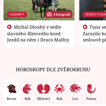
CELEBRITY
SERIÁLY A FIL
8 fotografií
Michal Dlouhý v sedle
Tuna se chtěl vrátit domů.
slavného filmového koně.
Zarazilo ho
Jezdil na něm i Draco Malfoy
smlouvě př
zemřít
HOROSKOPY DLE ZVĚROKRUHU
Beran
Býk
Blíženci
Rak
Lev
Panna
V