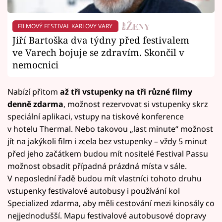
FILMOVÝ FESTIVAL KARLOVY VARY
Jiří Bartoška dva týdny před festivalem
ve Varech bojuje se zdravím. Skončil v
nemocnici
Nabízí přitom
až tři vstupenky na tři různé filmy
denně zdarma
, možnost rezervovat si vstupenky skrz
speciální aplikaci, vstupy na tiskové konference
v hotelu Thermal. Nebo takovou „last minute“ možnost
jít na jakýkoli film i zcela bez vstupenky – vždy 5 minut
před jeho začátkem budou mít nositelé Festival Passu
možnost obsadit případná prázdná místa v sále.
V neposlední řadě budou mít vlastníci tohoto druhu
vstupenky festivalové autobusy i používání kol
Specialized zdarma, aby měli cestování mezi kinosály co
nejjednodušší. Mapu festivalové autobusové dopravy