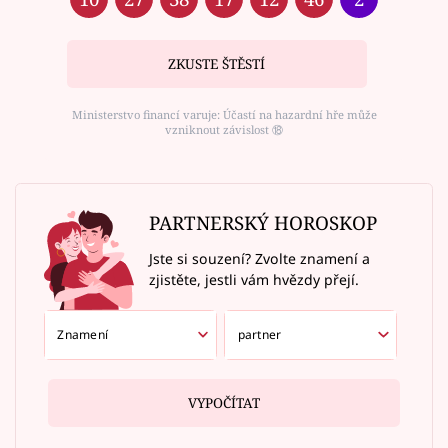
ZKUSTE ŠTĚSTÍ
Ministerstvo financí varuje: Účastí na hazardní hře může
vzniknout závislost ⑱
PARTNERSKÝ HOROSKOP
Jste si souzení? Zvolte znamení a
zjistěte, jestli vám hvězdy přejí.
VYPOČÍTAT