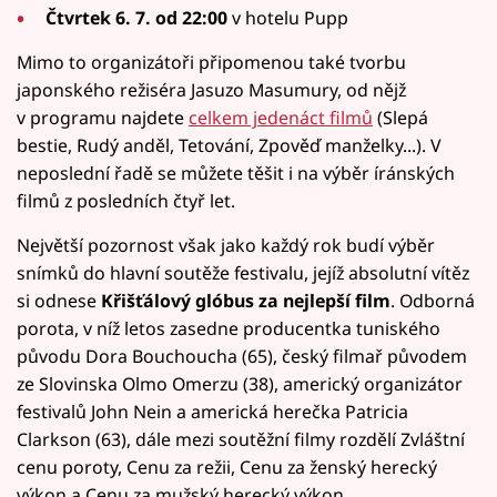
Čtvrtek 6. 7. od 22:00
v hotelu Pupp
Mimo to organizátoři připomenou také tvorbu
japonského režiséra Jasuzo Masumury, od nějž
v programu najdete
celkem jedenáct filmů
(Slepá
bestie, Rudý anděl, Tetování, Zpověď manželky...). V
neposlední řadě se můžete těšit i na výběr íránských
filmů z posledních čtyř let.
Největší pozornost však jako každý rok budí výběr
snímků do hlavní soutěže festivalu, jejíž absolutní vítěz
si odnese
Křišťálový glóbus za nejlepší film
. Odborná
porota, v níž letos zasedne producentka tuniského
původu Dora Bouchoucha (65), český filmař původem
ze Slovinska Olmo Omerzu (38), americký organizátor
festivalů John Nein a americká herečka Patricia
Clarkson (63), dále mezi soutěžní filmy rozdělí Zvláštní
cenu poroty, Cenu za režii, Cenu za ženský herecký
výkon a Cenu za mužský herecký výkon.