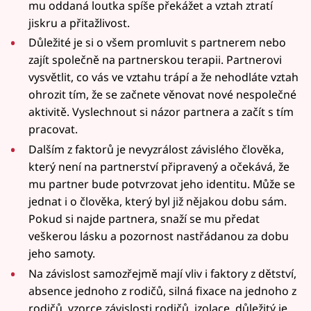
mu oddaná loutka spíše překážet a vztah ztratí
jiskru a přitažlivost.
Důležité je si o všem promluvit s partnerem nebo
zajít společně na partnerskou terapii. Partnerovi
vysvětlit, co vás ve vztahu trápí a že nehodláte vztah
ohrozit tím, že se začnete věnovat nové nespolečné
aktivitě. Vyslechnout si názor partnera a začít s tím
pracovat.
Dalším z faktorů je nevyzrálost závislého člověka,
který není na partnerství připravený a očekává, že
mu partner bude potvrzovat jeho identitu. Může se
jednat i o člověka, který byl již nějakou dobu sám.
Pokud si najde partnera, snaží se mu předat
veškerou lásku a pozornost nastřádanou za dobu
jeho samoty.
Na závislost samozřejmě mají vliv i faktory z dětství,
absence jednoho z rodičů, silná fixace na jednoho z
rodičů, vzorce závislosti rodičů, izolace, důležitý je