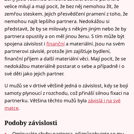
velice milují a mají pocit, že bez něj nemohou žít, že
zemřou steskem. Jejich přesvědčení pramení z toho, že
nemohou najít lepšího partnera. Nedokážou si
představit, že by se milovaly s někým jiným nebo že by
partnera opustily a on měl jinou ženu. S tím může být
spojena závislost i
finanční
a materiální. Jsou na svém
partnerovi závislé, protože jim zajišťuje bydlení,
finanční příjem a další materiální věci. Mají pocit, že se
nedokážou materiálně postarat o sebe a případně i o
své děti jako jejich partner.
U mužů se v drtivé většině jedná o závislost, kdy se bojí
samoty plynoucí z rozchodu, což přináší silnou fixaci na
partnerku. Většina těchto mužů byla
závislá i na své
matce
.
Podoby závislosti
Omlouváte chyby partnera, přizpůsobujete se mu