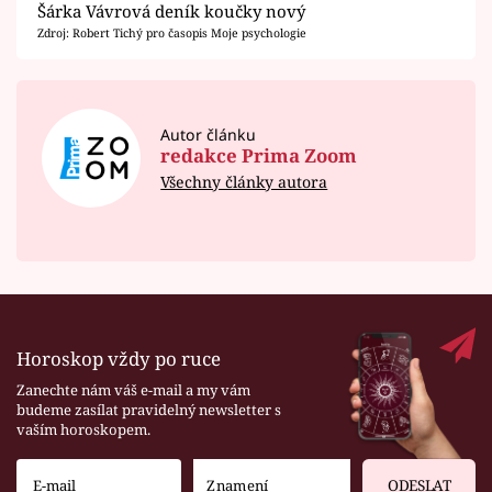
Šárka Vávrová deník koučky nový
Zdroj: Robert Tichý pro časopis Moje psychologie
Autor článku
redakce Prima Zoom
Všechny články autora
Horoskop vždy po ruce
Zanechte nám váš e-mail a my vám
budeme zasílat pravidelný newsletter s
vaším horoskopem.
ODESLAT