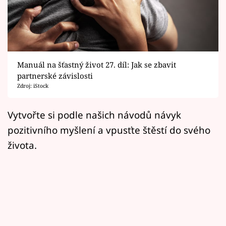
Horoskopy
Sledujte prima+
Filmový festival Karlovy Vary
Manuál na šťastný život 27. díl: Jak se zbavit
Pořady
partnerské závislosti
Zdroj: iStock
Mámy sobě
Vytvořte si podle našich návodů návyk
pozitivního myšlení a vpusťte štěstí do svého
Přihlášení
života.
Sledujte nás