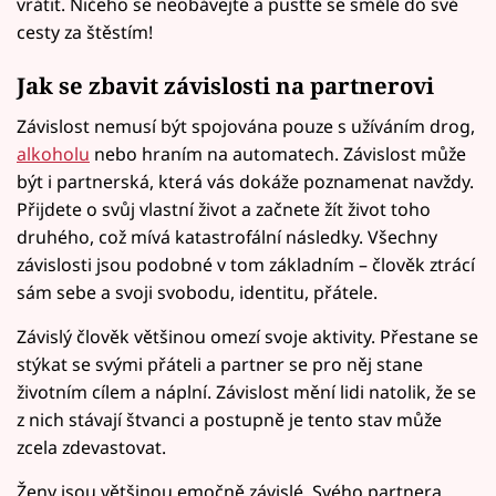
vrátit. Ničeho se neobávejte a pusťte se směle do své
cesty za štěstím!
Jak se zbavit závislosti na partnerovi
Závislost nemusí být spojována pouze s užíváním drog,
alkoholu
nebo hraním na automatech. Závislost může
být i partnerská, která vás dokáže poznamenat navždy.
Přijdete o svůj vlastní život a začnete žít život toho
druhého, což mívá katastrofální následky. Všechny
závislosti jsou podobné v tom základním – člověk ztrácí
sám sebe a svoji svobodu, identitu, přátele.
Závislý člověk většinou omezí svoje aktivity. Přestane se
stýkat se svými přáteli a partner se pro něj stane
životním cílem a náplní. Závislost mění lidi natolik, že se
z nich stávají štvanci a postupně je tento stav může
zcela zdevastovat.
Ženy jsou většinou emočně závislé. Svého partnera