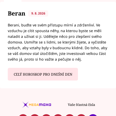
Beran
9. 8. 2026
Berani, buďte ve svém přístupu mírní a zdrženliví. Ve
vzduchu je cítit spousta něhy, na kterou byste se měli
naladit a užívat si ji. Udělejte něco pro zlepšení svého
domova. Usmiřte se s lidmi, se kterými žijete, a vyčistěte
vzduch, aby vztahy byly v budoucnu klidné. Do toho, aby
se váš domov stal útočištěm, jste investovali velkou část
svého já, proto si ho važte a pečujte o něj.
CELÝ HOROSKOP PRO DNEŠNÍ DEN
Vaše šťastná čísla