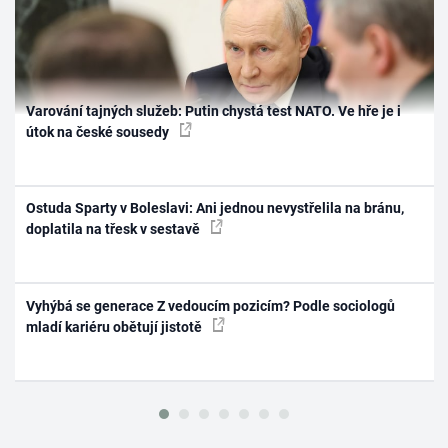
Varování tajných služeb: Putin chystá test NATO. Ve hře je i
útok na české sousedy
Ostuda Sparty v Boleslavi: Ani jednou nevystřelila na bránu,
doplatila na třesk v sestavě
Vyhýbá se generace Z vedoucím pozicím? Podle sociologů
mladí kariéru obětují jistotě