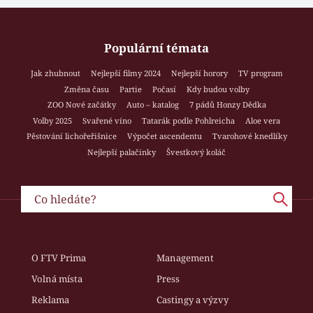
Populární témata
Jak zhubnout
Nejlepší filmy 2024
Nejlepší horory
TV program
Změna času
Partie
Počasí
Kdy budou volby
ZOO Nové začátky
Auto – katalog
7 pádů Honzy Dědka
Volby 2025
Svařené víno
Tatarák podle Pohlreicha
Aloe vera
Pěstování lichořeřišnice
Výpočet ascendentu
Tvarohové knedlíky
Nejlepší palačinky
Švestkový koláč
O FTV Prima
Management
Volná místa
Press
Reklama
Castingy a výzvy