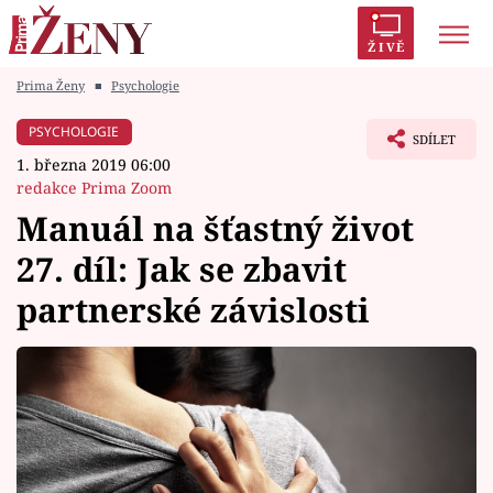
ŽIVĚ
Prima Ženy
■
Psychologie
Trendy:
Polabí
Inspekce
Prostřeno!
AYTO?
PSYCHOLOGIE
SDÍLET
Módní alarm
Zrádci
Proměny
1. března 2019 06:00
redakce Prima Zoom
Manuál na šťastný život
27. díl: Jak se zbavit
Témata
partnerské závislosti
Celebrity
Vztahy
Seriály