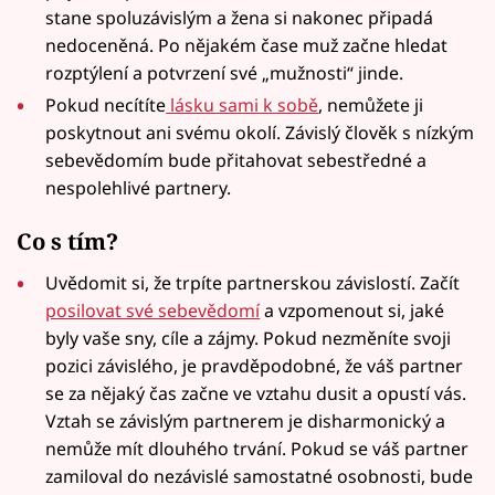
stane spoluzávislým a žena si nakonec připadá
nedoceněná. Po nějakém čase muž začne hledat
rozptýlení a potvrzení své „mužnosti“ jinde.
Pokud necítíte
lásku sami k sobě
, nemůžete ji
poskytnout ani svému okolí. Závislý člověk s nízkým
sebevědomím bude přitahovat sebestředné a
nespolehlivé partnery.
Co s tím?
Uvědomit si, že trpíte partnerskou závislostí. Začít
posilovat své sebevědomí
a vzpomenout si, jaké
byly vaše sny, cíle a zájmy. Pokud nezměníte svoji
pozici závislého, je pravděpodobné, že váš partner
se za nějaký čas začne ve vztahu dusit a opustí vás.
Vztah se závislým partnerem je disharmonický a
nemůže mít dlouhého trvání. Pokud se váš partner
zamiloval do nezávislé samostatné osobnosti, bude