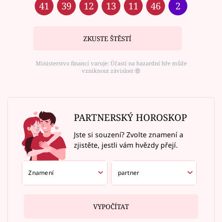
41
39
12
13
11
46
2
ZKUSTE ŠTĚSTÍ
Ministerstvo financí varuje: Účastí na hazardní hře může
vzniknout závislost ⑱
PARTNERSKÝ HOROSKOP
Jste si souzení? Zvolte znamení a
zjistěte, jestli vám hvězdy přejí.
VYPOČÍTAT