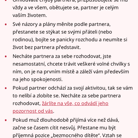
vždy a ve všem, obětujete se, partner je celým
vaším životem.
Své názory a plány měníte podle partnera,
přestanete se stýkat se svými přáteli (nebo
rodinou), bojíte se panicky rozchodu a neumíte si
život bez partnera představit.
Necháte partnera za sebe rozhodovat, jste
nesamostatní, chcete trávit veškeré volné chvilky s
ním, on je na prvním místě a záleží vám především
na jeho spokojenosti.
Pokud partner odchází za svojí aktivitou, tak se vám
to nelíbí a zlobíte se. Necháte za sebe partnera
rozhodovat,
žárlíte na vše, co odvádí jeho
pozornost od vás
.
Pokud muž dlouhodobě přijímá více než dává,
začne se časem cítit nesvůj. Přestane mu být
příjemná pozice „bezmocného dítěte“. Vztah se