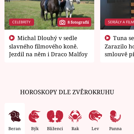
CELEBRITY
SERIÁLY A FIL
8 fotografií
Michal Dlouhý v sedle
Tuna se chtěl vrátit domů.
slavného filmového koně.
Zarazilo ho
Jezdil na něm i Draco Malfoy
smlouvě př
zemřít
HOROSKOPY DLE ZVĚROKRUHU
Beran
Býk
Blíženci
Rak
Lev
Panna
V