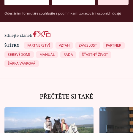
Odesláním formuláře souhlasíte s
podmínkami zpracování osobních údajů
Sdílejte článek
ŠTÍTKY
PARTNERSTVÍ
VZTAH
ZÁVISLOST
PARTNER
SEBEVĚDOMÍ
MANUÁL
RADA
ŠŤASTNÝ ŽIVOT
ŠÁRKA VÁVROVÁ
PŘEČTĚTE SI TAKÉ