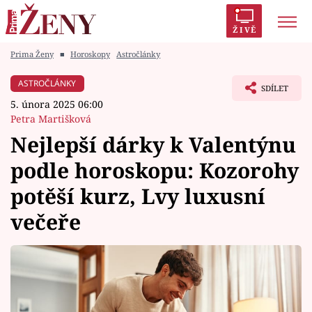
ŽIVĚ
Prima Ženy
■
Horoskopy
Astročlánky
Trendy:
Polabí
Inspekce
Prostřeno!
AYTO?
ASTROČLÁNKY
SDÍLET
Módní alarm
Zrádci
Proměny
5. února 2025 06:00
Petra Martišková
Nejlepší dárky k Valentýnu
podle horoskopu: Kozorohy
Témata
potěší kurz, Lvy luxusní
Celebrity
večeře
Vztahy
Seriály