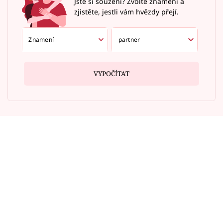
Jste si souzení? Zvolte znamení a
zjistěte, jestli vám hvězdy přejí.
VYPOČÍTAT