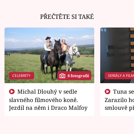
PŘEČTĚTE SI TAKÉ
CELEBRITY
SERIÁLY A FIL
8 fotografií
Michal Dlouhý v sedle
Tuna se chtěl vrátit domů.
slavného filmového koně.
Zarazilo ho
Jezdil na něm i Draco Malfoy
smlouvě př
zemřít