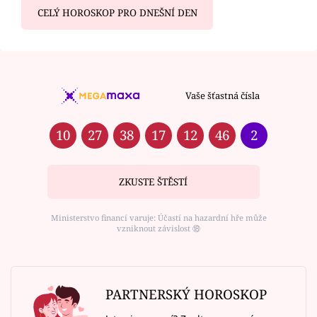
CELÝ HOROSKOP PRO DNEŠNÍ DEN
Vaše šťastná čísla
10
27
38
17
12
46
2
ZKUSTE ŠTĚSTÍ
Ministerstvo financí varuje: Účastí na hazardní hře může
vzniknout závislost ⑱
PARTNERSKÝ HOROSKOP