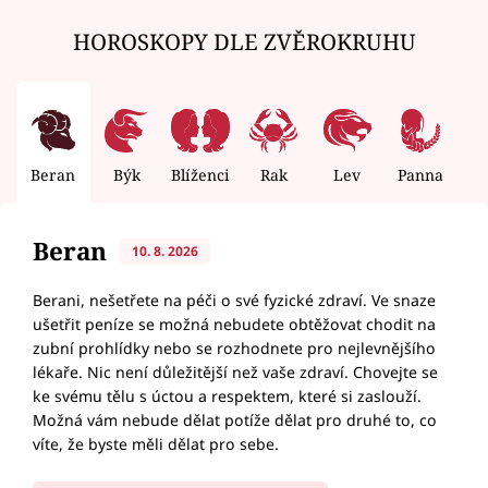
HOROSKOPY DLE ZVĚROKRUHU
Beran
Býk
Blíženci
Rak
Lev
Panna
V
Beran
10. 8. 2026
Berani, nešetřete na péči o své fyzické zdraví. Ve snaze
ušetřit peníze se možná nebudete obtěžovat chodit na
zubní prohlídky nebo se rozhodnete pro nejlevnějšího
lékaře. Nic není důležitější než vaše zdraví. Chovejte se
ke svému tělu s úctou a respektem, které si zaslouží.
Možná vám nebude dělat potíže dělat pro druhé to, co
víte, že byste měli dělat pro sebe.