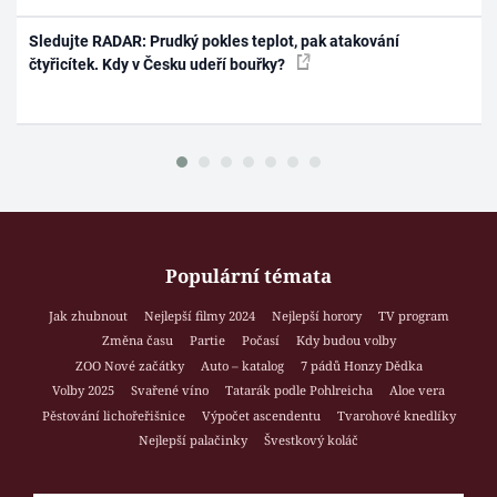
Sledujte RADAR: Prudký pokles teplot, pak atakování
čtyřicítek. Kdy v Česku udeří bouřky?
Populární témata
Jak zhubnout
Nejlepší filmy 2024
Nejlepší horory
TV program
Změna času
Partie
Počasí
Kdy budou volby
ZOO Nové začátky
Auto – katalog
7 pádů Honzy Dědka
Volby 2025
Svařené víno
Tatarák podle Pohlreicha
Aloe vera
Pěstování lichořeřišnice
Výpočet ascendentu
Tvarohové knedlíky
Nejlepší palačinky
Švestkový koláč