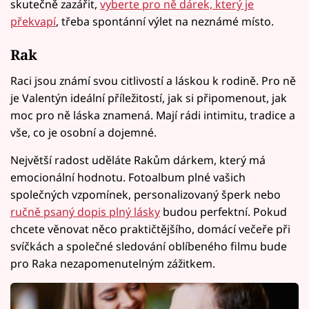
skutečně zazářit,
vyberte pro ně dárek, který je
překvapí
, třeba spontánní výlet na neznámé místo.
Rak
Raci jsou známí svou citlivostí a láskou k rodině. Pro ně
je Valentýn ideální příležitostí, jak si připomenout, jak
moc pro ně láska znamená. Mají rádi intimitu, tradice a
vše, co je osobní a dojemné.
Největší radost uděláte Rakům dárkem, který má
emocionální hodnotu. Fotoalbum plné vašich
společných vzpomínek, personalizovaný šperk nebo
ručně psaný dopis plný lásky
budou perfektní. Pokud
chcete věnovat něco praktičtějšího, domácí večeře při
svíčkách a společné sledování oblíbeného filmu bude
pro Raka nezapomenutelným zážitkem.