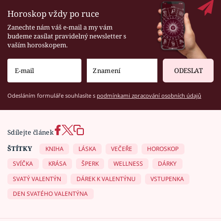
Horoskop vždy po ruce
Zanechte nám váš e-mail a my vám
budeme zasílat pravidelný newsletter s
vaším horoskopem.
ODESLAT
Odesláním formuláře souhlasíte s
podmínkami zpracování osobních údajů
Sdílejte článek
ŠTÍTKY
KNIHA
LÁSKA
VEČEŘE
HOROSKOP
SVÍČKA
KRÁSA
ŠPERK
WELLNESS
DÁRKY
SVATÝ VALENTÝN
DÁREK K VALENTÝNU
VSTUPENKA
DEN SVATÉHO VALENTÝNA