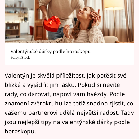
Horoskopy
Sledujte prima+
Filmový festival Karlovy Vary
Pořady
Valentýnské dárky podle horoskopu
Zdroj: iStock
Mámy sobě
Valentýn je skvělá příležitost, jak potěšit své
Přihlášení
blízké a vyjádřit jim lásku. Pokud si nevíte
rady, co darovat, napoví vám hvězdy. Podle
znamení zvěrokruhu lze totiž snadno zjistit, co
Sledujte nás
vašemu partnerovi udělá největší radost. Tady
jsou nejlepší tipy na valentýnské dárky podle
horoskopu.