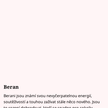
Beran
Berani jsou známí svou nevyčerpatelnou energií,
soutěživostí a touhou zažívat stále něco nového. Jsou
to rození dobrodruzi, kteří se snadno pro cokoliv