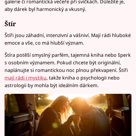
galerie či romantická večeře při svíčkách. Důležité je,
aby dárek byl harmonický a vkusný.
Štír
Štíři jsou záhadní, intenzivní a vášniví. Mají rádi hluboké
emoce a vše, co má hlubší význam.
Štíra potěší smyslný parfém, tajemná kniha nebo šperk
s osobním významem. Pokud chcete být originální,
naplánujte si romantickou noc plnou překvapení. Štíři
mají rádi i mystiku
, takže kniha o psychologii nebo
astrologii by mohla být ideálním dárkem.