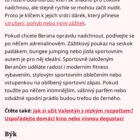
nadchnou, ale stejně rychle se mohou začít nudit.
Proto je klíčem k jejich srdci dárek, který přinese
vzrušení, pohyb nebo nový zážitek
.
Pokud chcete Berana opravdu nadchnout, podívejte se
po něčem adrenalinovém. Zážitkový poukaz na seskok
padákem, bungee jumping nebo jízda sportovním
autem je pro něj ideální. Sportovně založeným
Beranům uděláte radost i moderním fitness
vybavením, stylovým sportovním oblečením nebo
vstupenkou na oblíbený sportovní zápas. Pokud
toužíte po něčem intimnějším, vášnivý parfém nebo
odvážné spodní prádlo budou trefou do černého.
Čtěte také:
Jak si užít Valentýn s nízkým rozpočtem?
Uspořádejte domácí kino nebo vinnou degustaci
Býk