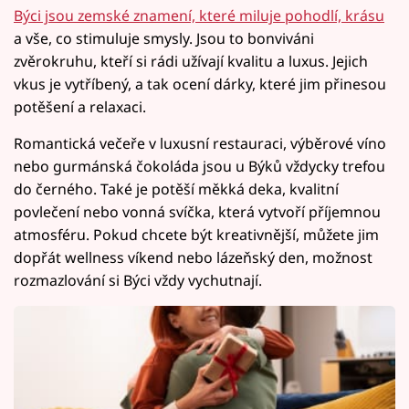
Býci jsou zemské znamení, které miluje pohodlí, krásu
a vše, co stimuluje smysly. Jsou to bonviváni
zvěrokruhu, kteří si rádi užívají kvalitu a luxus. Jejich
vkus je vytříbený, a tak ocení dárky, které jim přinesou
potěšení a relaxaci.
Romantická večeře v luxusní restauraci, výběrové víno
nebo gurmánská čokoláda jsou u Býků vždycky trefou
do černého. Také je potěší měkká deka, kvalitní
povlečení nebo vonná svíčka, která vytvoří příjemnou
atmosféru. Pokud chcete být kreativnější, můžete jim
dopřát wellness víkend nebo lázeňský den, možnost
rozmazlování si Býci vždy vychutnají.