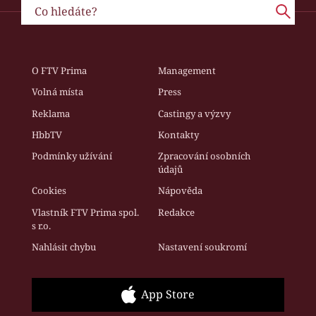
O FTV Prima
Management
Volná místa
Press
Reklama
Castingy a výzvy
HbbTV
Kontakty
Podmínky užívání
Zpracování osobních
údajů
Cookies
Nápověda
Vlastník FTV Prima spol.
Redakce
s r.o.
Nahlásit chybu
Nastavení soukromí
App Store