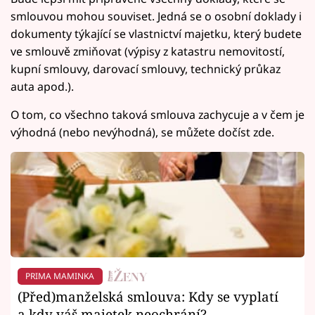
smlouvou mohou souviset. Jedná se o osobní doklady i
dokumenty týkající se vlastnictví majetku, který budete
ve smlouvě zmiňovat (výpisy z katastru nemovitostí,
kupní smlouvy, darovací smlouvy, technický průkaz
auta apod.).
O tom, co všechno taková smlouva zachycuje a v čem je
výhodná (nebo nevýhodná), se můžete dočíst zde.
PRIMA MAMINKA
(Před)manželská smlouva: Kdy se vyplatí
a kdy váš majetek neochrání?