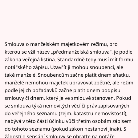
Smlouva o manželském majetkovém režimu, pro
kterou se vžil název „předmanželská smlouva“, je podle
zákona veřejná listina. Standardně tedy musí mít formu
notářského zápisu. Uzavřít ji mohou snoubenci, ale
také manželé. Snoubencům začne platit dnem sňatku,
manželé nemohou majetek upravovat zpětně, ale režim
podle jejich požadavků začne platit dnem podpisu
smlouvy či dnem, který je ve smlouvě stanoven. Pokud
se smlouva týká nemovitých věcí či práv zapisovaných
do veřejného seznamu (zejm. katastru nemovistostí),
nabývá v této části účinku vůči třetím osobám zápisem
do tohoto seznamu (pokud zákon nestanoví jinak). S
žádostí o sepsání smlouvy se obraťte na notáře.