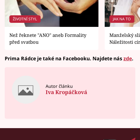
ŽIVOTNÍ STYL
JAK NA TO
Než řeknete "ANO" aneb Formality
Manželský sl
před svatbou
Náležitosti c
Prima Rádce je také na Facebooku. Najdete nás
zde
.
Autor článku
Iva Kropáčková