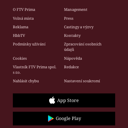
O FTV Prima
Management
Volná místa
Press
Reklama
Castingy a výzvy
HbbTV
Kontakty
Podmínky užívání
Zpracování osobních
údajů
Cookies
Nápověda
Vlastník FTV Prima spol.
Redakce
s r.o.
Nahlásit chybu
Nastavení soukromí
App Store
Google Play