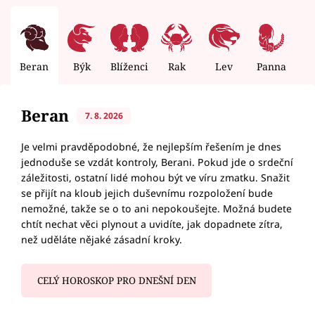
Beran
Býk
Blíženci
Rak
Lev
Panna
V
Beran
7. 8. 2026
Je velmi pravděpodobné, že nejlepším řešením je dnes
jednoduše se vzdát kontroly, Berani. Pokud jde o srdeční
záležitosti, ostatní lidé mohou být ve víru zmatku. Snažit
se přijít na kloub jejich duševnímu rozpoložení bude
nemožné, takže se o to ani nepokoušejte. Možná budete
chtít nechat věci plynout a uvidíte, jak dopadnete zítra,
než uděláte nějaké zásadní kroky.
CELÝ HOROSKOP PRO DNEŠNÍ DEN