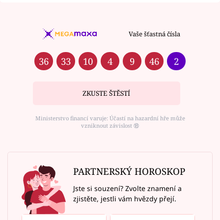
Vaše šťastná čísla
36
33
10
4
9
46
2
ZKUSTE ŠTĚSTÍ
Ministerstvo financí varuje: Účastí na hazardní hře může
vzniknout závislost ⑱
PARTNERSKÝ HOROSKOP
Jste si souzení? Zvolte znamení a
zjistěte, jestli vám hvězdy přejí.