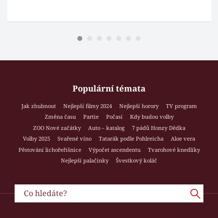
Populární témata
Jak zhubnout
Nejlepší filmy 2024
Nejlepší horory
TV program
Změna času
Partie
Počasí
Kdy budou volby
ZOO Nové začátky
Auto – katalog
7 pádů Honzy Dědka
Volby 2025
Svařené víno
Tatarák podle Pohlreicha
Aloe vera
Pěstování lichořeřišnice
Výpočet ascendentu
Tvarohové knedlíky
Nejlepší palačinky
Švestkový koláč