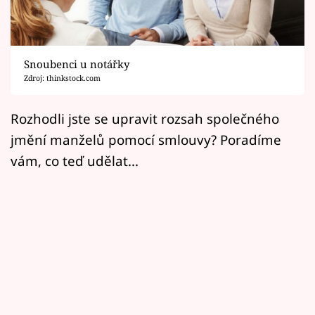
Horoskopy
Sledujte prima+
Snoubenci u notářky
Filmový festival Karlovy Vary
Zdroj: thinkstock.com
Pořady
Rozhodli jste se upravit rozsah společného
jmění manželů pomocí smlouvy? Poradíme
Mámy sobě
vám, co teď udělat...
Přihlášení
Sledujte nás