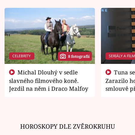
CELEBRITY
SERIÁLY A FIL
8 fotografií
Michal Dlouhý v sedle
Tuna se chtěl vrátit domů.
slavného filmového koně.
Zarazilo ho
Jezdil na něm i Draco Malfoy
smlouvě př
zemřít
HOROSKOPY DLE ZVĚROKRUHU