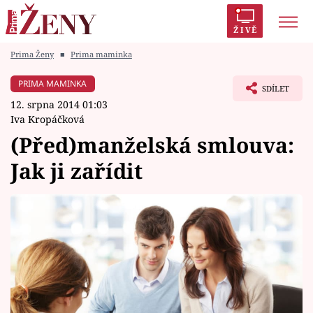
ŽIVĚ
Prima Ženy
■
Prima maminka
Trendy:
Polabí
Inspekce
Prostřeno!
AYTO?
PRIMA MAMINKA
SDÍLET
Módní alarm
Zrádci
Proměny
12. srpna 2014 01:03
Iva Kropáčková
(Před)manželská smlouva:
Jak ji zařídit
Témata
Celebrity
Vztahy
Seriály