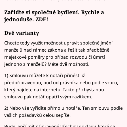
Zařiďte si společné bydlení. Rychle a
jednoduše. ZDE!
Dvě varianty
Chcete tedy využít možnost upravit společné jmění
manželů nad rámec zákona a řešit tak předběžně
majetkové poměry pro případ rozvodu či úmrtí
jednoho z manželů? Máte dvě možnosti.
1) Smlouvu můžete k notáři přinést již
předpřipravenou, buď od právníka nebo podle vzoru,
který najdete na internetu. Takto přichystanou
smlouvu pak notář opatří svým razítkem.
2) Nebo vše vyřídíte přímo u notáře. Ten smlouvu podle
vašich požadavků celou sepíše.
Bude lepší mít připravené všechny doklady, které se