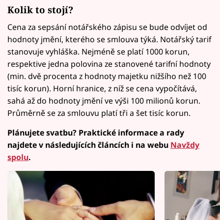
Kolik to stojí?
Cena za sepsání notářského zápisu se bude odvíjet od
hodnoty jmění, kterého se smlouva týká. Notářský tarif
stanovuje vyhláška. Nejméně se platí 1000 korun,
respektive jedna polovina ze stanovené tarifní hodnoty
(min. dvě procenta z hodnoty majetku nižšího než 100
tisíc korun). Horní hranice, z níž se cena vypočítává,
sahá až do hodnoty jmění ve výši 100 milionů korun.
Průměrně se za smlouvu platí tři a šet tisíc korun.
Plánujete svatbu? Praktické informace a rady
najdete v následujících článcích i na webu
Navždy
spolu
.