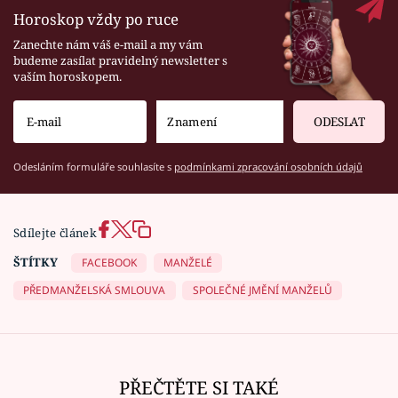
Horoskop vždy po ruce
Zanechte nám váš e-mail a my vám
budeme zasílat pravidelný newsletter s
vaším horoskopem.
ODESLAT
Odesláním formuláře souhlasíte s
podmínkami zpracování osobních údajů
Sdílejte článek
ŠTÍTKY
FACEBOOK
MANŽELÉ
PŘEDMANŽELSKÁ SMLOUVA
SPOLEČNÉ JMĚNÍ MANŽELŮ
PŘEČTĚTE SI TAKÉ