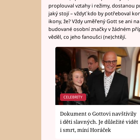
proplouval vztahy i režimy, dostanou p
jaký stojí – vždyť kdo by potřeboval k
ikony, že? Vždy uměřený Gott se ani n
budované osobní značky v žádném přípa
věděl, co jeho fanoušci (ne)chtějí.
CELEBRITY
Dokument o Gottovi navštívily
i děti slavných. Je důležité vidět
i smrt, míní Horáček