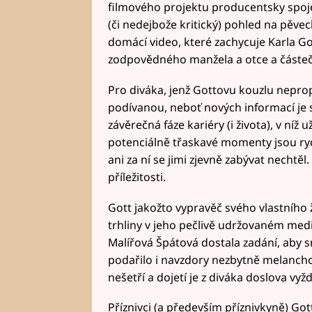
filmového projektu producentsky spojen
(či nedejbože kritický) pohled na pěve
domácí video, které zachycuje Karla G
zodpovědného manžela a otce a částečn
Pro diváka, jenž Gottovu kouzlu nepro
podívanou, neboť nových informací je 
závěrečná fáze kariéry (i života), v níž už
potenciálně třaskavé momenty jsou ry
ani za ní se jimi zjevně zabývat nechtě
příležitosti.
Gott jakožto vypravěč svého vlastního ž
trhliny v jeho pečlivě udržovaném med
Malířová Špátová dostala zadání, aby sn
podařilo i navzdory nezbytně melancho
nešetří a dojetí je z diváka doslova vy
Příznivci (a především příznivkyně) Gott