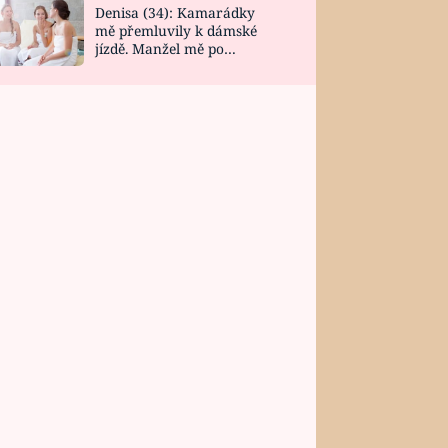
Denisa (34): Kamarádky
mě přemluvily k dámské
jízdě. Manžel mě po
návratu zaskočil