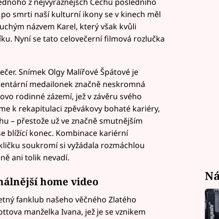
jednoho z nejvýraznějšch Čechů posledního
 po smrti naší kulturní ikony se v kinech měl
uchým názvem Karel, který však kvůli
ku. Nyní se tato celovečerní filmová rozlučka
večer. Snímek Olgy Malířové Špátové je
umentární medailonek značně neskromná
ovo rodinné zázemí, jež v závěru svého
me k rekapitulaci zpěvákovy bohaté kariéry,
hu – přestože už ve značně smutnějším
e blížící konec. Kombinace kariérní
kličku soukromí si vyžádala rozmáchlou
ně ani tolik nevadí.
Ná
onálnější home video
etný fanklub našeho věčného Zlatého
ottova manželka Ivana, jež je se vznikem