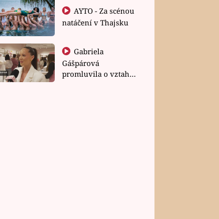
AYTO - Za scénou
natáčení v Thajsku
Gabriela
Gášpárová
promluvila o vztahu
a zakládání rodiny