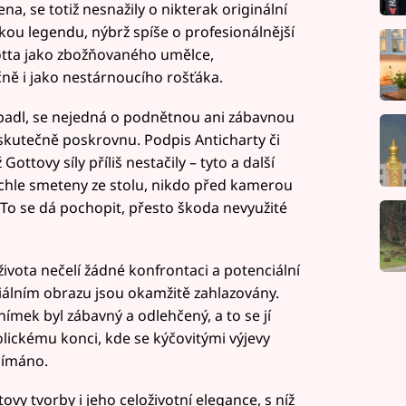
a, se totiž nesnažily o nikterak originální
ckou legendu, nýbrž spíše o profesionálnější
otta jako zbožňovaného umělce,
ě i jako nestárnoucího rošťáka.
padl, se nejedná o podnětnou ani zábavnou
skutečně poskrovnu. Podpis Anticharty či
 Gottovy síly příliš nestačily – tyto a další
chle smeteny ze stolu, nikdo před kamerou
l. To se dá pochopit, přesto škoda nevyužité
ivota nečelí žádné konfrontaci a potenciální
iálním obrazu jsou okamžitě zahlazovány.
ímek byl zábavný a odlehčený, a to se jí
lickému konci, kde se kýčovitými výjevy
ždímáno.
ovy tvorby i jeho celoživotní elegance, s níž