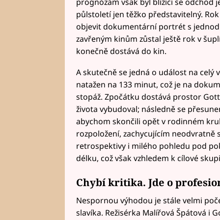
prognózám však byl blížící se odchod 
půlstoletí jen těžko představitelný. Rok
objevit dokumentární portrét s jednod
zavřeným kinům zůstal ještě rok v šuplí
konečně dostává do kin.
A skutečně se jedná o událost na celý 
natažen na 133 minut, což je na dok
stopáž. Zpočátku dostává prostor Gott
života vybudoval; následně se přesune
abychom skončili opět v rodinném kru
rozpoložení, zachycujícím neodvratně s
retrospektivy i milého pohledu pod po
délku, což však vzhledem k cílové skupi
Chybí kritika. Jde o profesi
Nespornou výhodou je stále velmi poč
slavíka. Režisérka Malířová Špátová i G