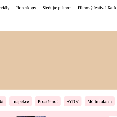
eriály
Horoskopy
Sledujte prima+
Filmový festival Karl
Celebrity
Recept
MÓDA A KRÁSA
HLAVNÍ JÍ
VZTAHY A SEX
SLADKÉ
PRIMA MAMINKA
ZDRAVÉ
bí
Inspekce
Prostřeno!
AYTO?
Módní alarm
Fresh
Living
RECEPTY
BYDLENÍ