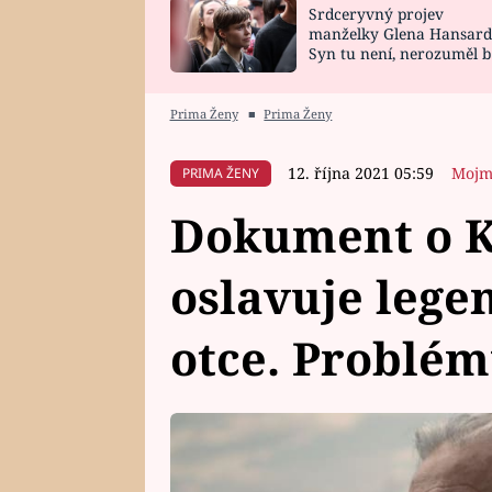
Srdceryvný projev
SNÁŘ
CELEBRITY
manželky Glena Hansard
Syn tu není, nerozuměl b
HOROSKOP NA
VAŘENÍ
tomu, vysvětlila
ROK 2023
Prima Ženy
■
Prima Ženy
12. října 2021 05:59
Mojm
PRIMA ŽENY
Dokument o K
oslavuje lege
otce. Problé