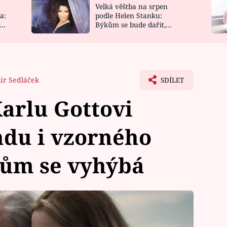
Velká věštba na srpen
NOVINKY
ZAHRADA
a:
podle Helen Stanku:
y
Býkům se bude dařit,
VIDEORECEPTY
DESIGN
Vodnáře čeká jízda
ír Sedláček
SDÍLET
arlu Gottovi
ndu i vzorného
mům se vyhýbá