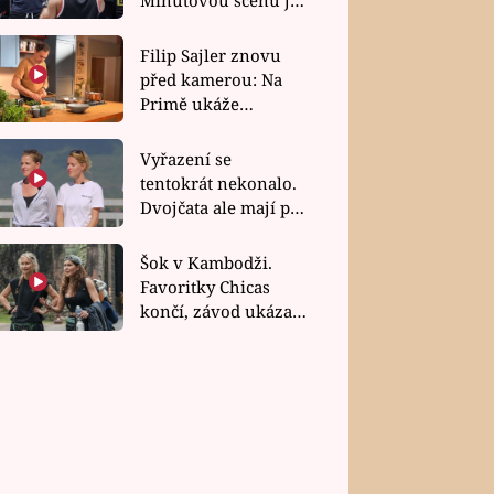
bez dubla
Filip Sajler znovu
před kamerou: Na
Primě ukáže
poctivou kuchyni i
rychlé recepty
Vyřazení se
tentokrát nekonalo.
Dvojčata ale mají po
uzavření třetí etapy
závodu nůž na krku
Šok v Kambodži.
Favoritky Chicas
končí, závod ukázal
svou nejtvrdší tvář