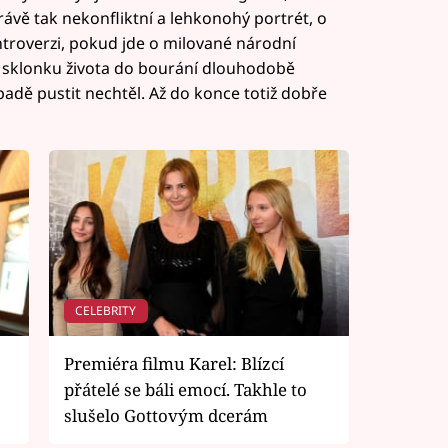
rávě tak nekonfliktní a lehkonohý portrét, o
ontroverzi, pokud jde o milované národní
a sklonku života do bourání dlouhodobě
dě pustit nechtěl. Až do konce totiž dobře
CELEBRITY
Premiéra filmu Karel: Blízcí
přátelé se báli emocí. Takhle to
slušelo Gottovým dcerám