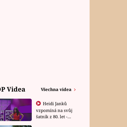
P Videa
Všechna videa
Heidi Janků
vzpomíná na svůj
šatník z 80. let -
Shopaholičky