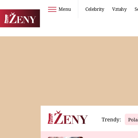
Menu
Celebrity
Vztahy
S
Seriály
Životní styl
ZOO
DIETY A HUBNUTÍ
PROSTŘENO!
CESTOVÁNÍ A
DOVOLENÁ
DUCH
ZDRAVÍ
Trendy:
Pola
Horoskopy
Video
ASTROČLÁNKY
SERIÁLY