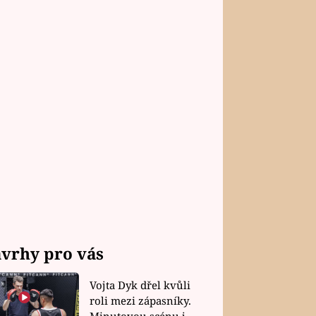
vrhy pro vás
Vojta Dyk dřel kvůli
roli mezi zápasníky.
Minutovou scénu jel