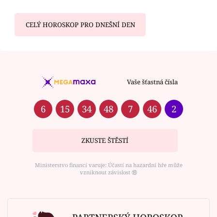
CELÝ HOROSKOP PRO DNEŠNÍ DEN
Vaše šťastná čísla
6
15
34
48
7
46
2
ZKUSTE ŠTĚSTÍ
Ministerstvo financí varuje: Účastí na hazardní hře může
vzniknout závislost ⑱