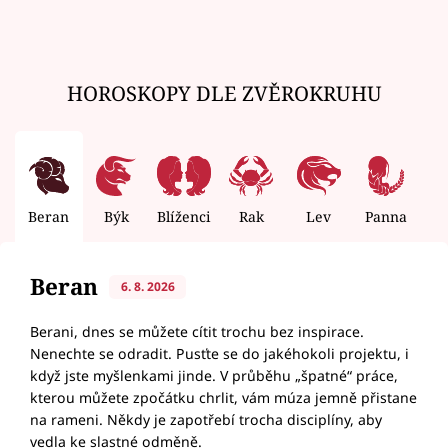
HOROSKOPY DLE ZVĚROKRUHU
Beran
Býk
Blíženci
Rak
Lev
Panna
V
Beran
6. 8. 2026
Berani, dnes se můžete cítit trochu bez inspirace.
Nenechte se odradit. Pusťte se do jakéhokoli projektu, i
když jste myšlenkami jinde. V průběhu „špatné“ práce,
kterou můžete zpočátku chrlit, vám múza jemně přistane
na rameni. Někdy je zapotřebí trocha disciplíny, aby
vedla ke slastné odměně.