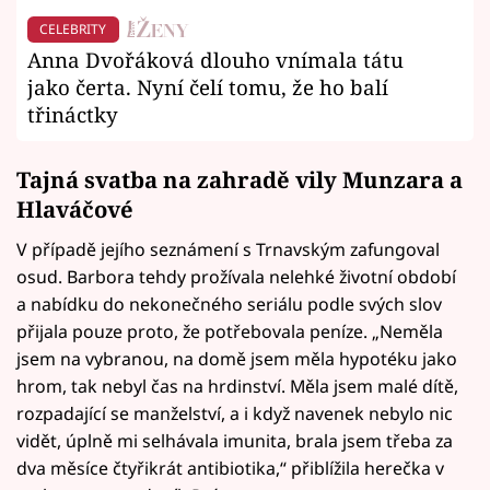
CELEBRITY
Anna Dvořáková dlouho vnímala tátu
jako čerta. Nyní čelí tomu, že ho balí
třináctky
Tajná svatba na zahradě vily Munzara a
Hlaváčové
V případě jejího seznámení s Trnavským zafungoval
osud. Barbora tehdy prožívala nelehké životní období
a nabídku do nekonečného seriálu podle svých slov
přijala pouze proto, že potřebovala peníze. „Neměla
jsem na vybranou, na domě jsem měla hypotéku jako
hrom, tak nebyl čas na hrdinství. Měla jsem malé dítě,
rozpadající se manželství, a i když navenek nebylo nic
vidět, úplně mi selhávala imunita, brala jsem třeba za
dva měsíce čtyřikrát antibiotika,“ přiblížila herečka v