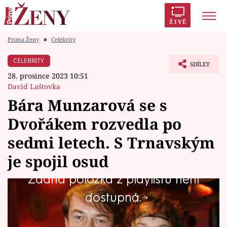
ŽIVĚ
Prima Ženy
■
Celebrity
Trendy:
Polabí
Inspekce
Prostřeno!
AYTO?
CELEBRITY
SDÍLET
Módní alarm
Zrádci
Proměny
28. prosince 2023 10:51
David Laštovka
Bára Munzarová se s
Dvořákem rozvedla po
Témata
sedmi letech. S Trnavským
Celebrity
je spojil osud
Žádná položka z playlistu není
Vztahy
Herečka Barbora Munzarová, která 28.
dostupná.
Seriály
prosince slaví 52. narozeniny, se vdávala
dvakrát. První manželství s hercem a