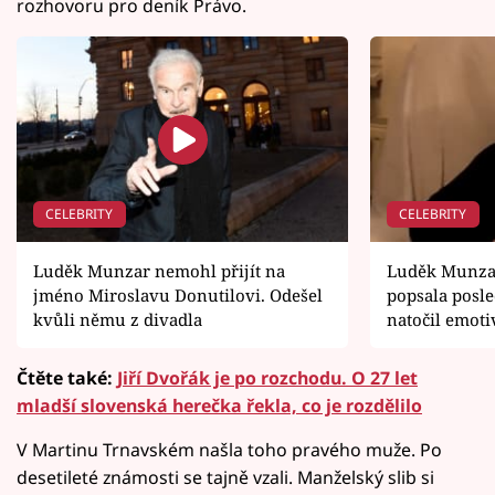
rozhovoru pro deník Právo.
CELEBRITY
CELEBRITY
Luděk Munzar nemohl přijít na
Luděk Munzar
jméno Miroslavu Donutilovi. Odešel
popsala posle
kvůli němu z divadla
natočil emoti
Čtěte také:
Jiří Dvořák je po rozchodu. O 27 let
mladší slovenská herečka řekla, co je rozdělilo
V Martinu Trnavském našla toho pravého muže. Po
desetileté známosti se tajně vzali. Manželský slib si