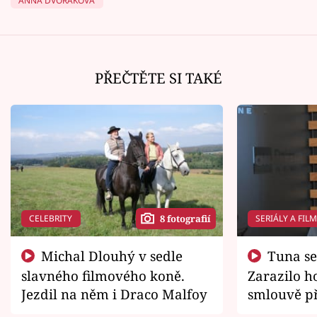
ANNA DVOŘÁKOVÁ
PŘEČTĚTE SI TAKÉ
CELEBRITY
SERIÁLY A FIL
8 fotografií
Michal Dlouhý v sedle
Tuna se chtěl vrátit domů.
slavného filmového koně.
Zarazilo ho
Jezdil na něm i Draco Malfoy
smlouvě př
zemřít