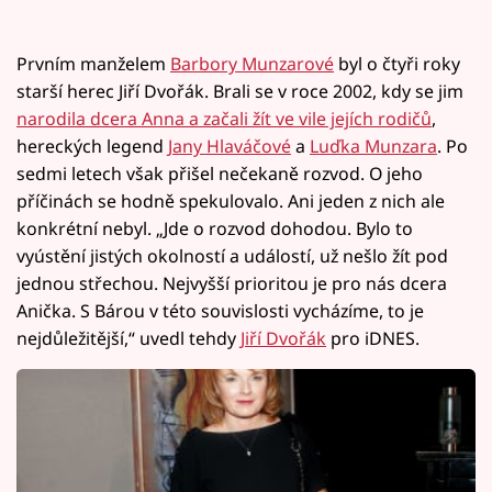
Prvním manželem
Barbory Munzarové
byl o čtyři roky
starší herec Jiří Dvořák. Brali se v roce 2002, kdy se jim
narodila dcera Anna a začali žít ve vile jejích rodičů
,
hereckých legend
Jany Hlaváčové
a
Luďka Munzara
. Po
sedmi letech však přišel nečekaně rozvod. O jeho
příčinách se hodně spekulovalo. Ani jeden z nich ale
konkrétní nebyl. „Jde o rozvod dohodou. Bylo to
vyústění jistých okolností a událostí, už nešlo žít pod
jednou střechou. Nejvyšší prioritou je pro nás dcera
Anička. S Bárou v této souvislosti vycházíme, to je
nejdůležitější,“ uvedl tehdy
Jiří Dvořák
pro iDNES.