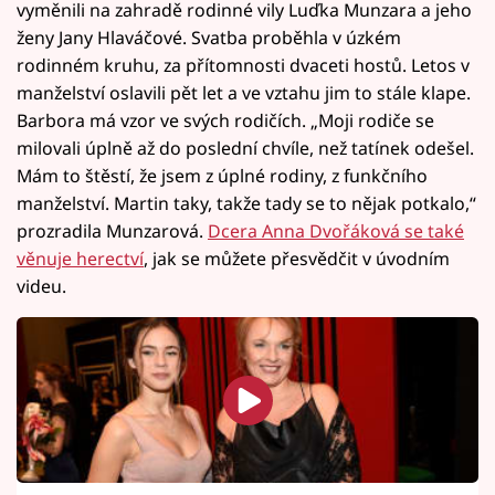
vyměnili na zahradě rodinné vily Luďka Munzara a jeho
ženy Jany Hlaváčové. Svatba proběhla v úzkém
rodinném kruhu, za přítomnosti dvaceti hostů. Letos v
manželství oslavili pět let a ve vztahu jim to stále klape.
Barbora má vzor ve svých rodičích. „Moji rodiče se
milovali úplně až do poslední chvíle, než tatínek odešel.
Mám to štěstí, že jsem z úplné rodiny, z funkčního
manželství. Martin taky, takže tady se to nějak potkalo,“
prozradila Munzarová.
Dcera Anna Dvořáková se také
věnuje herectví
, jak se můžete přesvědčit v úvodním
videu.