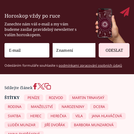
Horoskop vždy po ruce
Zanechte nám váš e-mail a my vám
budeme zasílat pravidelný newsletter s
vaším horoskopem.
ODESLAT
Odesláním formuláře souhlasíte s
podmínkami zpracování osobních údajů
Sdílejte článek
ŠTÍTKY
PENÍZE
ROZVOD
MARTIN TRNAVSKÝ
RODINA
MANŽELSTVÍ
NAROZENINY
DCERA
SVATBA
HEREC
HEREČKA
VILA
JANA HLAVÁČOVÁ
LUDĚK MUNZAR
JIŘÍ DVOŘÁK
BARBORA MUNZAROVÁ