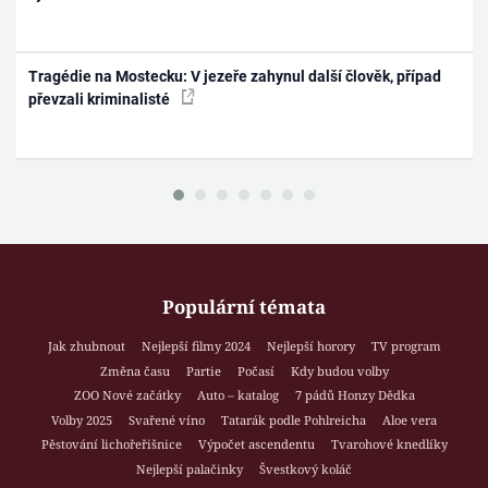
Tragédie na Mostecku: V jezeře zahynul další člověk, případ
převzali kriminalisté
Populární témata
Jak zhubnout
Nejlepší filmy 2024
Nejlepší horory
TV program
Změna času
Partie
Počasí
Kdy budou volby
ZOO Nové začátky
Auto – katalog
7 pádů Honzy Dědka
Volby 2025
Svařené víno
Tatarák podle Pohlreicha
Aloe vera
Pěstování lichořeřišnice
Výpočet ascendentu
Tvarohové knedlíky
Nejlepší palačinky
Švestkový koláč