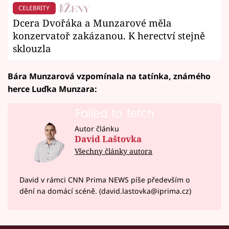
CELEBRITY
Dcera Dvořáka a Munzarové měla
konzervatoř zakázanou. K herectví stejně
sklouzla
Bára Munzarová vzpomínala na tatínka, známého
herce Luďka Munzara:
Failed to fetch
Autor článku
David Laštovka
Všechny články autora
David v rámci CNN Prima NEWS píše především o
dění na domácí scéně. (david.lastovka@iprima.cz)