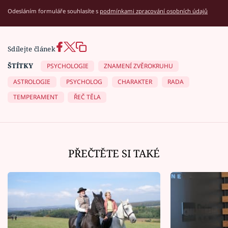
Odesláním formuláře souhlasíte s
podmínkami zpracování osobních údajů
Sdílejte článek
ŠTÍTKY
PSYCHOLOGIE
ZNAMENÍ ZVĚROKRUHU
ASTROLOGIE
PSYCHOLOG
CHARAKTER
RADA
TEMPERAMENT
ŘEČ TĚLA
PŘEČTĚTE SI TAKÉ