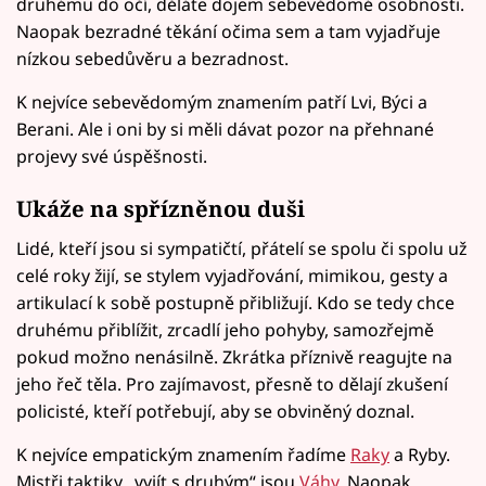
druhému do očí, děláte dojem sebevědomé osobnosti.
Naopak bezradné těkání očima sem a tam vyjadřuje
nízkou sebedůvěru a bezradnost.
K nejvíce sebevědomým znamením patří Lvi, Býci a
Berani. Ale i oni by si měli dávat pozor na přehnané
projevy své úspěšnosti.
Ukáže na spřízněnou duši
Lidé, kteří jsou si sympatičtí, přátelí se spolu či spolu už
celé roky žijí, se stylem vyjadřování, mimikou, gesty a
artikulací k sobě postupně přibližují. Kdo se tedy chce
druhému přiblížit, zrcadlí jeho pohyby, samozřejmě
pokud možno nenásilně. Zkrátka příznivě reagujte na
jeho řeč těla. Pro zajímavost, přesně to dělají zkušení
policisté, kteří potřebují, aby se obviněný doznal.
K nejvíce empatickým znamením řadíme
Raky
a Ryby.
Mistři taktiky „vyjít s druhým“ jsou
Váhy
. Naopak