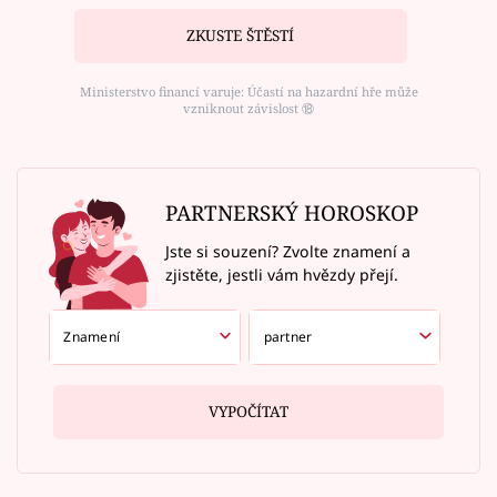
ZKUSTE ŠTĚSTÍ
Ministerstvo financí varuje: Účastí na hazardní hře může
vzniknout závislost ⑱
PARTNERSKÝ HOROSKOP
Jste si souzení? Zvolte znamení a
zjistěte, jestli vám hvězdy přejí.
VYPOČÍTAT