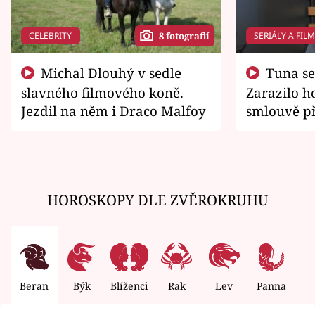
CELEBRITY
SERIÁLY A FIL
8 fotografií
Michal Dlouhý v sedle
Tuna se chtěl vrátit domů.
slavného filmového koně.
Zarazilo ho
Jezdil na něm i Draco Malfoy
smlouvě př
zemřít
HOROSKOPY DLE ZVĚROKRUHU
Beran
Býk
Blíženci
Rak
Lev
Panna
V