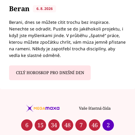
Beran
6. 8. 2026
Berani, dnes se můžete cítit trochu bez inspirace.
Nenechte se odradit. Pusťte se do jakéhokoli projektu, i
když jste myšlenkami jinde. V průběhu „špatné“ práce,
kterou můžete zpočátku chrlit, vám múza jemně přistane
na rameni. Někdy je zapotřebí trocha disciplíny, aby
vedla ke slastné odměně.
CELÝ HOROSKOP PRO DNEŠNÍ DEN
Vaše šťastná čísla
6
15
34
48
7
46
2