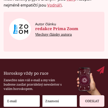
nejméně empatičtí jsou
Vodnáři
.
Autor článku
redakce Prima Zoom
Všechny články autora
Horoskop vždy po ruce
Zanechte nám váš e-mail a my vám
budeme zasílat pravidelný newsletter s
vaším horoskopem.
ODESLAT