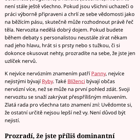
není stále ještě všechno. Pokud jsou všichni uchazeči o
práci výborně připraveni a chrlí ze sebe vědomosti jako
na běžícím pásu, skutečně může rozhodnout právě řeč
těla. Nervozita nedělá dobrý dojem. Pokud budete
během debaty s personalistou neustále zírat někam
nad jeho hlavu, hrát si s prsty nebo s tužkou, či si
dokonce okusovat nehty, prozradíte na sebe, že jste jen
uzlíček nervů.
K nejvíce nervózním znamením patří
Panny
, nejvíce
nejistými bývají
Ryby
. Také
Blíženci
bývají občas
nervózní více, než se může na první pohled zdát. Svoji
nervozitu se snaží zakrývat přespřílišným mluvením.
Zlatá rada pro všechna tato znamení zní: Uvědomte si,
že ostatní určitě nejsou lepší než vy. Není důvod být
nejistí.
Prozradí, že jste příliš dominantní