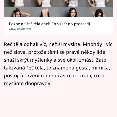
Horoskopy
Sledujte prima+
Pozor na řeč těla aneb Co všechno prozradí
Filmový festival Karlovy Vary
Zdroj: istock.com
Pořady
Řeč těla odhalí víc, než si myslíte. Mnohdy i víc
než slova, protože těmi se právě někdy lidé
Mámy sobě
snaží skrýt myšlenky a své okolí zmást. Zato
takzvaná řeč těla, to znamená gesta, mimika,
Přihlášení
postoj či držení ramen často prozradí, co si
myslíme doopravdy.
Sledujte nás