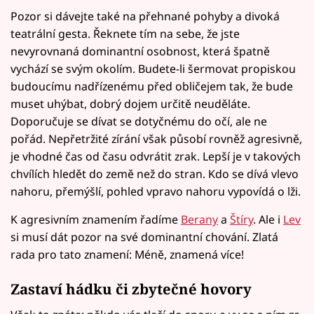
Pozor si dávejte také na přehnané pohyby a divoká
teatrální gesta. Řeknete tím na sebe, že jste
nevyrovnaná dominantní osobnost, která špatně
vychází se svým okolím. Budete-li šermovat propiskou
budoucímu nadřízenému před obličejem tak, že bude
muset uhýbat, dobrý dojem určitě neuděláte.
Doporučuje se dívat se dotyčnému do očí, ale ne
pořád. Nepřetržité zírání však působí rovněž agresivně,
je vhodné čas od času odvrátit zrak. Lepší je v takových
chvílích hledět do země než do stran. Kdo se dívá vlevo
nahoru, přemýšlí, pohled vpravo nahoru vypovídá o lži.
K agresivním znamením řadíme
Berany
a
Štíry
. Ale i
Lev
si musí dát pozor na své dominantní chování. Zlatá
rada pro tato znamení: Méně, znamená více!
Zastaví hádku či zbytečné hovory