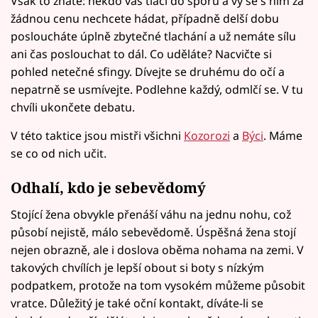
Však to znáte: někdo vás tlačí do sporu a vy se s ním za
žádnou cenu nechcete hádat, případně delší dobu
posloucháte úplně zbytečné tlachání a už nemáte sílu
ani čas poslouchat to dál. Co uděláte? Nacvičte si
pohled netečné sfingy. Dívejte se druhému do očí a
nepatrně se usmívejte. Podlehne každý, odmlčí se. V tu
chvíli ukončete debatu.
V této taktice jsou mistři všichni
Kozorozi
a
Býci
. Máme
se co od nich učit.
Odhalí, kdo je sebevědomý
Stojící žena obvykle přenáší váhu na jednu nohu, což
působí nejistě, málo sebevědomě. Úspěšná žena stojí
nejen obrazně, ale i doslova oběma nohama na zemi. V
takových chvílích je lepší obout si boty s nízkým
podpatkem, protože na tom vysokém můžeme působit
vratce. Důležitý je také oční kontakt, díváte-li se