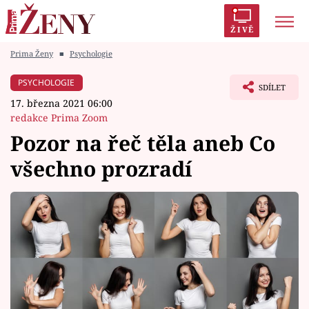
ŽIVĚ
Prima Ženy
■
Psychologie
Trendy:
Polabí
Inspekce
Prostřeno!
AYTO?
PSYCHOLOGIE
SDÍLET
Módní alarm
Zrádci
Proměny
17. března 2021 06:00
redakce Prima Zoom
Pozor na řeč těla aneb Co
všechno prozradí
Témata
Celebrity
Vztahy
Seriály