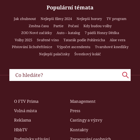
Populární témata
Jak zhubnout
Nejlepší filmy 2024
Nejlepší horory
TV program
Změna času
Partie
Počasí
Kdy budou volby
ZOO Nové začátky
Auto – katalog
7 pádů Honzy Dědka
Volby 2025
Svařené víno
Tatarák podle Pohlreicha
Aloe vera
Pěstování lichořeřišnice
Výpočet ascendentu
Tvarohové knedlíky
Nejlepší palačinky
Švestkový koláč
O FTV Prima
Management
Volná místa
Press
Reklama
Castingy a výzvy
HbbTV
Kontakty
Podmínky užívání
Zpracování osobních