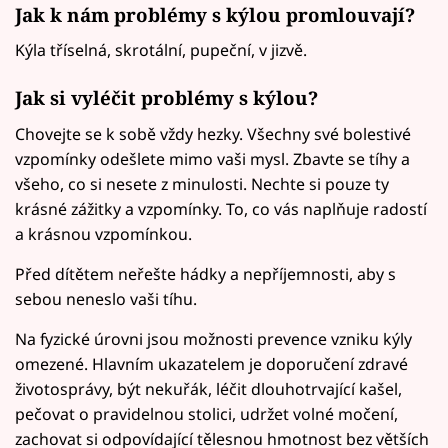
Jak k nám problémy s kýlou promlouvají?
Kýla tříselná, skrotální, pupeční, v jizvě.
Jak si vyléčit problémy s kýlou?
Chovejte se k sobě vždy hezky. Všechny své bolestivé
vzpomínky odešlete mimo vaši mysl. Zbavte se tíhy a
všeho, co si nesete z minulosti. Nechte si pouze ty
krásné zážitky a vzpomínky. To, co vás naplňuje radostí
a krásnou vzpomínkou.
Před dítětem neřešte hádky a nepříjemnosti, aby s
sebou neneslo vaši tíhu.
Na fyzické úrovni jsou možnosti prevence vzniku kýly
omezené. Hlavním ukazatelem je doporučení zdravé
životosprávy, být nekuřák, léčit dlouhotrvající kašel,
pečovat o pravidelnou stolici, udržet volné močení,
zachovat si odpovídající tělesnou hmotnost bez větších