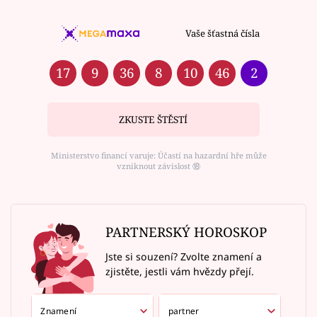
Vaše šťastná čísla
17
9
36
8
10
46
2
ZKUSTE ŠTĚSTÍ
Ministerstvo financí varuje: Účastí na hazardní hře může
vzniknout závislost ⑱
PARTNERSKÝ HOROSKOP
Jste si souzení? Zvolte znamení a
zjistěte, jestli vám hvězdy přejí.