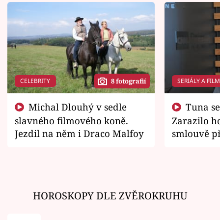
CELEBRITY
SERIÁLY A FIL
8 fotografií
Michal Dlouhý v sedle
Tuna se chtěl vrátit domů.
slavného filmového koně.
Zarazilo ho
Jezdil na něm i Draco Malfoy
smlouvě př
zemřít
HOROSKOPY DLE ZVĚROKRUHU