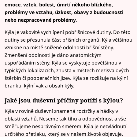
emoce, vztek, bolest, úmrtí někoho blízkého,
problémy ve vztahu, úzkost, obavy z budoucnosti
nebo nezpracované problémy.
Kýla je vakovité vychlípení pobřišnicové dutiny. Do této
dutiny se přesunula část břišních orgánů. Kýla většinou
vznikne na místě snížené odolnosti břišní stěny.
Zmenšení odolnosti je dáno anatomickým
uspořádáním stěny. Kýla se vyskytuje povětšinou v
typických lokalizacích, zhusta v místech mezisvalových
štěrbin či pooperačních jizev. Kýla se rozlišuje na kýlní
branku, kýlní vak a obsah kýly.
Jaké jsou duševní příčiny potíží s kýlou?
Kýla v rovině duševní znamená roztržky a hádky v
oblasti vztahů. Neseme tak tíhu a odpovědnost a vše
směřujeme nesprávným směrem. Kýla je nezvládnutí
určitého přetlaku, který se v našem životě objevuje.