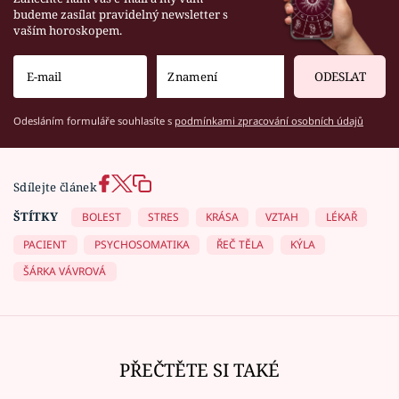
budeme zasílat pravidelný newsletter s
vaším horoskopem.
ODESLAT
Odesláním formuláře souhlasíte s
podmínkami zpracování osobních údajů
Sdílejte článek
ŠTÍTKY
BOLEST
STRES
KRÁSA
VZTAH
LÉKAŘ
PACIENT
PSYCHOSOMATIKA
ŘEČ TĚLA
KÝLA
ŠÁRKA VÁVROVÁ
PŘEČTĚTE SI TAKÉ