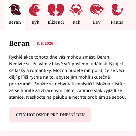
Beran
Býk
Blíženci
Rak
Lev
Panna
V
Beran
8. 8. 2026
Rychlé akce tohoto dne vás mohou zmást, Berani.
Nedivte se, že vám v hlavě víří poslední události týkající
se lásky a romantiky. Možná budete mít pocit, že se věci
dějí příliš rychle na to, abyste jim mohli skutečně
porozumět. Snažte se nebýt tak analytičtí. Možná zjistíte,
že se honíte za ztraceným cílem, zatímco vlak vyjíždí ze
stanice. Naskočte na palubu a nechte problém za sebou.
CELÝ HOROSKOP PRO DNEŠNÍ DEN