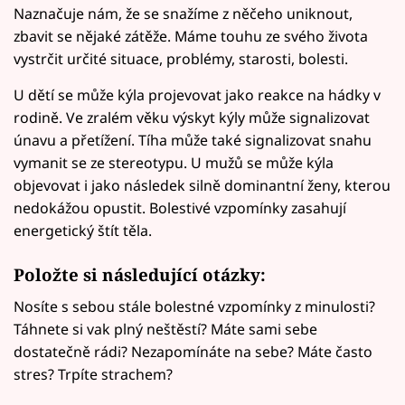
Naznačuje nám, že se snažíme z něčeho uniknout,
zbavit se nějaké zátěže. Máme touhu ze svého života
vystrčit určité situace, problémy, starosti, bolesti.
U dětí se může kýla projevovat jako reakce na hádky v
rodině. Ve zralém věku výskyt kýly může signalizovat
únavu a přetížení. Tíha může také signalizovat snahu
vymanit se ze stereotypu. U mužů se může kýla
objevovat i jako následek silně dominantní ženy, kterou
nedokážou opustit. Bolestivé vzpomínky zasahují
energetický štít těla.
Položte si následující otázky:
Nosíte s sebou stále bolestné vzpomínky z minulosti?
Táhnete si vak plný neštěstí? Máte sami sebe
dostatečně rádi? Nezapomínáte na sebe? Máte často
stres? Trpíte strachem?