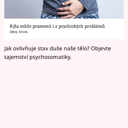
Horoskopy
Sledujte prima+
Kýla může pramenit i z psychických problémů
Filmový festival Karlovy Vary
Zdroj: iStock
Pořady
Jak ovlivňuje stav duše naše tělo? Objevte
tajemství psychosomatiky.
Mámy sobě
Přihlášení
Sledujte nás