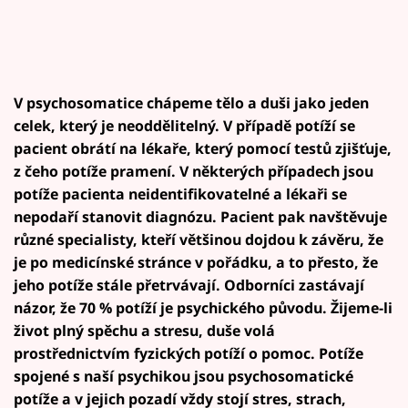
V psychosomatice chápeme tělo a duši jako jeden
celek, který je neoddělitelný. V případě potíží se
pacient obrátí na lékaře, který pomocí testů zjišťuje,
z čeho potíže pramení. V některých případech jsou
potíže pacienta neidentifikovatelné a lékaři se
nepodaří stanovit diagnózu. Pacient pak navštěvuje
různé specialisty, kteří většinou dojdou k závěru, že
je po medicínské stránce v pořádku, a to přesto, že
jeho potíže stále přetrvávají. Odborníci zastávají
názor, že 70 % potíží je psychického původu. Žijeme-li
život plný spěchu a stresu, duše volá
prostřednictvím fyzických potíží o pomoc. Potíže
spojené s naší psychikou jsou psychosomatické
potíže a v jejich pozadí vždy stojí stres, strach,