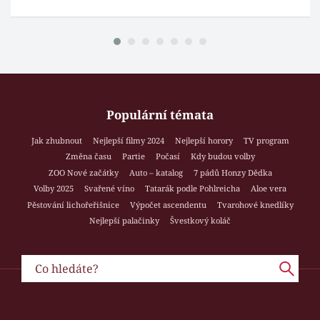
Populární témata
Jak zhubnout
Nejlepší filmy 2024
Nejlepší horory
TV program
Změna času
Partie
Počasí
Kdy budou volby
ZOO Nové začátky
Auto – katalog
7 pádů Honzy Dědka
Volby 2025
Svařené víno
Tatarák podle Pohlreicha
Aloe vera
Pěstování lichořeřišnice
Výpočet ascendentu
Tvarohové knedlíky
Nejlepší palačinky
Švestkový koláč