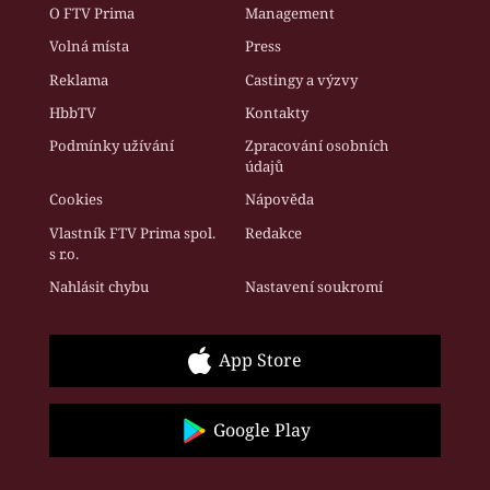
O FTV Prima
Management
Volná místa
Press
Reklama
Castingy a výzvy
HbbTV
Kontakty
Podmínky užívání
Zpracování osobních
údajů
Cookies
Nápověda
Vlastník FTV Prima spol.
Redakce
s r.o.
Nahlásit chybu
Nastavení soukromí
App Store
Google Play