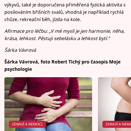
výkyvů, také je doporučena přiměřená fyzická aktivita s
posilováním břišních svalů, vhodná je například rychlá
chůze, rekreační běh, jízda na kole.
Afirmace pro léčbu: „V mé mysli je jen harmonie, něha,
krása, lehkost. Pěstuji sebelásku a lehkost bytí.“
Šárka Vávrová
Šárka Vávrová, foto Robert Tichý pro časopis Moje
psychologie
ZDRAVÍ A NEMOCI
ZDRAVÍ A NEM