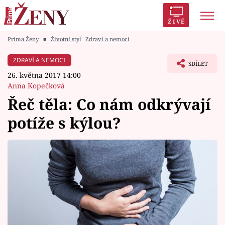
ŽIVĚ
Prima Ženy
■
Životní styl
Zdraví a nemoci
Trendy:
Polabí
Inspekce
Prostřeno!
AYTO?
ZDRAVÍ A NEMOCI
SDÍLET
Módní alarm
Zrádci
Proměny
26. května 2017 14:00
Anna Kopečková
Řeč těla: Co nám odkrývají
potíže s kýlou?
Témata
Celebrity
Vztahy
Seriály