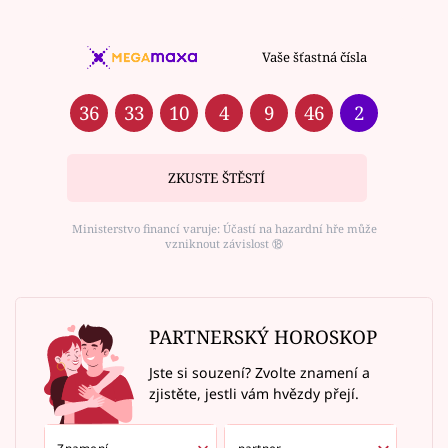
Vaše šťastná čísla
36
33
10
4
9
46
2
ZKUSTE ŠTĚSTÍ
Ministerstvo financí varuje: Účastí na hazardní hře může
vzniknout závislost ⑱
PARTNERSKÝ HOROSKOP
Jste si souzení? Zvolte znamení a
zjistěte, jestli vám hvězdy přejí.