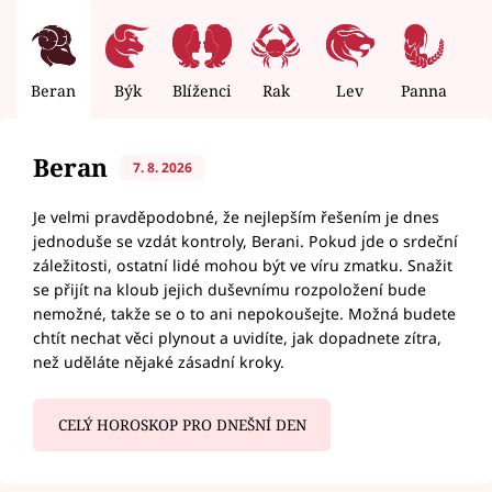
Beran
Býk
Blíženci
Rak
Lev
Panna
V
Beran
7. 8. 2026
Je velmi pravděpodobné, že nejlepším řešením je dnes
jednoduše se vzdát kontroly, Berani. Pokud jde o srdeční
záležitosti, ostatní lidé mohou být ve víru zmatku. Snažit
se přijít na kloub jejich duševnímu rozpoložení bude
nemožné, takže se o to ani nepokoušejte. Možná budete
chtít nechat věci plynout a uvidíte, jak dopadnete zítra,
než uděláte nějaké zásadní kroky.
CELÝ HOROSKOP PRO DNEŠNÍ DEN