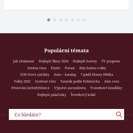
Populární témata
Jak zhubnout
Nejlepší filmy 2024
Nejlepší horory
TV program
Změna času
Partie
Počasí
Kdy budou volby
ZOO Nové začátky
Auto – katalog
7 pádů Honzy Dědka
Volby 2025
Svařené víno
Tatarák podle Pohlreicha
Aloe vera
Pěstování lichořeřišnice
Výpočet ascendentu
Tvarohové knedlíky
Nejlepší palačinky
Švestkový koláč