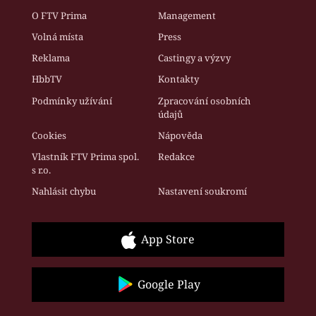
O FTV Prima
Management
Volná místa
Press
Reklama
Castingy a výzvy
HbbTV
Kontakty
Podmínky užívání
Zpracování osobních
údajů
Cookies
Nápověda
Vlastník FTV Prima spol.
Redakce
s r.o.
Nahlásit chybu
Nastavení soukromí
App Store
Google Play