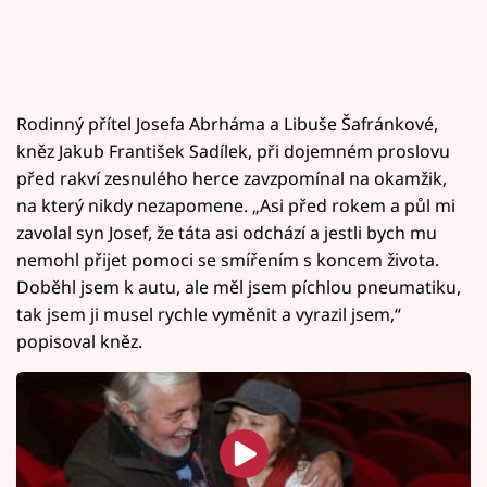
Rodinný přítel Josefa Abrháma a Libuše Šafránkové,
kněz Jakub František Sadílek, při dojemném proslovu
před rakví zesnulého herce zavzpomínal na okamžik,
na který nikdy nezapomene. „Asi před rokem a půl mi
zavolal syn Josef, že táta asi odchází a jestli bych mu
nemohl přijet pomoci se smířením s koncem života.
Doběhl jsem k autu, ale měl jsem píchlou pneumatiku,
tak jsem ji musel rychle vyměnit a vyrazil jsem,“
popisoval kněz.