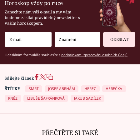
Horoskop vždy po ruce
Zanechte nám váš e-mail a my vám
budeme zasílat pravidelný newsletter s
vaším horoskopem.
ODESLAT
Odesláním formuláře souhlasíte s
podmínkami zpracování osobních údajů
Sdílejte článek
ŠTÍTKY
SMRT
JOSEF ABRHÁM
HEREC
HEREČKA
KNĚZ
LIBUŠE ŠAFRÁNKOVÁ
JAKUB SADÍLEK
PŘEČTĚTE SI TAKÉ