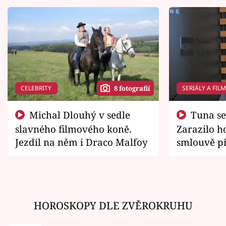
CELEBRITY
SERIÁLY A FIL
8 fotografií
Michal Dlouhý v sedle
Tuna se chtěl vrátit domů.
slavného filmového koně.
Zarazilo ho
Jezdil na něm i Draco Malfoy
smlouvě př
zemřít
HOROSKOPY DLE ZVĚROKRUHU