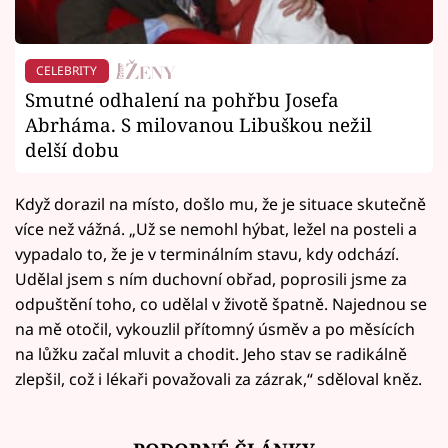
CELEBRITY
Smutné odhalení na pohřbu Josefa
Abrháma. S milovanou Libuškou nežil
delší dobu
Když dorazil na místo, došlo mu, že je situace skutečně
více než vážná. „Už se nemohl hýbat, ležel na posteli a
vypadalo to, že je v terminálním stavu, kdy odchází.
Udělal jsem s ním duchovní obřad, poprosili jsme za
odpuštění toho, co udělal v životě špatně. Najednou se
na mě otočil, vykouzlil přítomný úsměv a po měsících
na lůžku začal mluvit a chodit. Jeho stav se radikálně
zlepšil, což i lékaři považovali za zázrak,“ sděloval kněz.