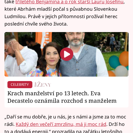
také
tříletého Benjamina a o rok starší Lauru Josefínu
,
které Abrhám mladší počal s půvabnou Slovenkou
Ludmilou. Právě v jejich přítomnosti prožíval herec
poslední chvíle svého života.
CELEBRITY
Krach manželství po 13 letech. Eva
Decastelo oznámila rozchod s manželem
„Daří se mu dobře, je u nás, je s námi a jsme za to moc
rádi.
Každý den večeří zmrzlinu, má ji moc rád
. Drží ho
to a dodává energii,“ prozradila na začátku letošního