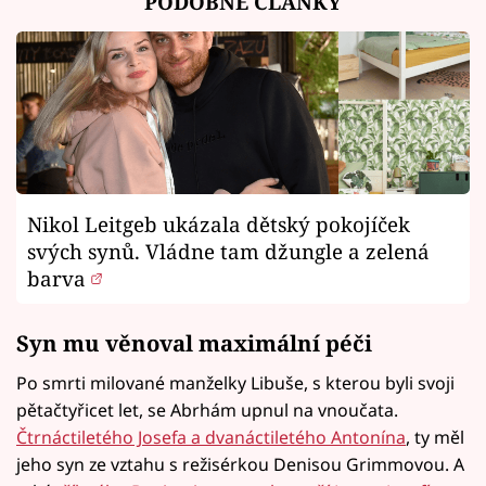
PODOBNÉ ČLÁNKY
Nikol Leitgeb ukázala dětský pokojíček
svých synů. Vládne tam džungle a zelená
barva
Syn mu věnoval maximální péči
Po smrti milované manželky Libuše, s kterou byli svoji
pětačtyřicet let, se Abrhám upnul na vnoučata.
Čtrnáctiletého Josefa a dvanáctiletého Antonína
, ty měl
jeho syn ze vztahu s režisérkou Denisou Grimmovou. A