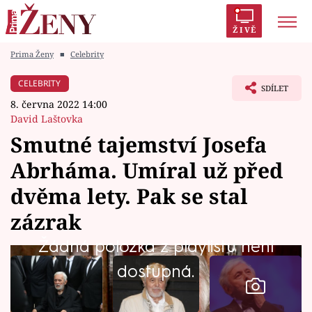
ŽIVĚ
Prima Ženy
■
Celebrity
Trendy:
Polabí
Inspekce
Prostřeno!
AYTO?
CELEBRITY
SDÍLET
Módní alarm
Zrádci
Proměny
8. června 2022 14:00
David Laštovka
Smutné tajemství Josefa
Abrháma. Umíral už před
Témata
dvěma lety. Pak se stal
Celebrity
zázrak
Žádná položka z playlistu není
Vztahy
dostupná.
Seriály