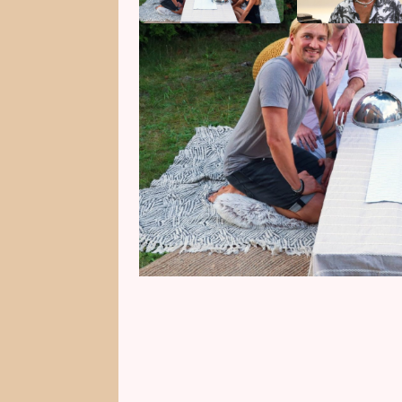
V Prostřeno! se tento týden nebu
surovin, ale také taneční kroky.
tanečníci.