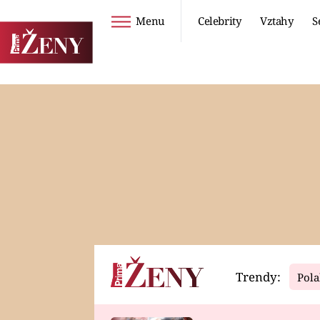
Menu
Celebrity
Vztahy
S
Seriály
Životní styl
ZOO
DIETY A HUBNUTÍ
PROSTŘENO!
CESTOVÁNÍ A
DOVOLENÁ
DUCH
ZDRAVÍ
Trendy:
Pola
Horoskopy
Video
ASTROČLÁNKY
SERIÁLY