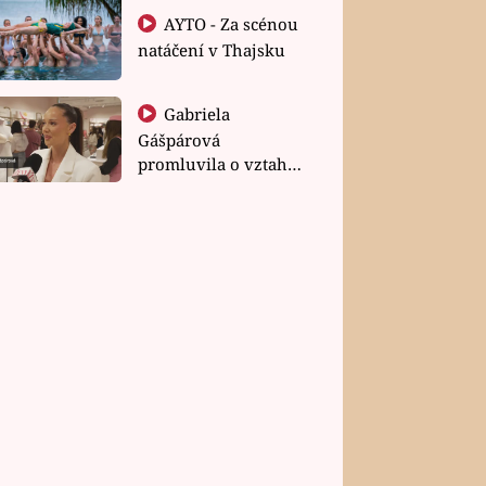
AYTO - Za scénou
natáčení v Thajsku
Gabriela
Gášpárová
promluvila o vztahu
a zakládání rodiny