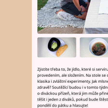
Zjistíte třeba to, že jídlo, které si serví
provedením, ale složením. Na stole se 
klasika i zvláštní experimenty. Jak mlsné
zdravě? Soutěžící budou i v tomto týdnu
o diváckou přízeň, která jim může přiné
těšit i jeden z diváků, pokud bude štěs
pondělí do pátku a hlasujte!