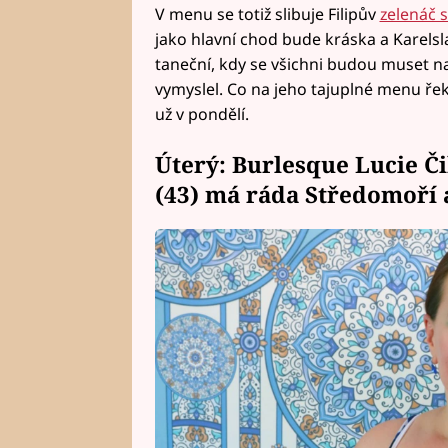
V menu se totiž slibuje Filipův
zelenáč 
jako hlavní chod bude kráska a Karel
taneční, kdy se všichni budou muset nau
vymyslel. Co na jeho tajuplné menu řek
už v pondělí.
Úterý: Burlesque Lucie Č
(43) má ráda Středomoří 