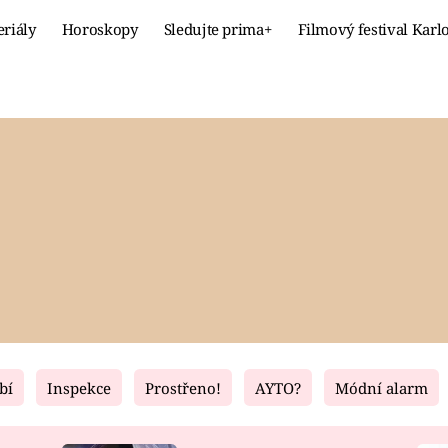
eriály
Horoskopy
Sledujte prima+
Filmový festival Karl
Celebrity
Recept
MÓDA A KRÁSA
HLAVNÍ JÍ
VZTAHY A SEX
SLADKÉ
PRIMA MAMINKA
ZDRAVÉ
bí
Inspekce
Prostřeno!
AYTO?
Módní alarm
Fresh
Living
RECEPTY
BYDLENÍ