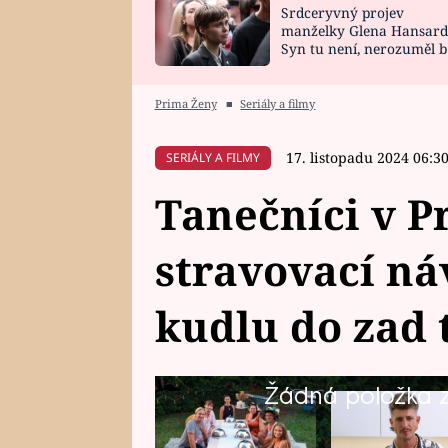
Srdceryvný projev
SNÁŘ
CELEBRITY
manželky Glena Hansard
Syn tu není, nerozuměl b
HOROSKOP NA
VAŘENÍ
tomu, vysvětlila
ROK 2023
Prima Ženy
■
Seriály a filmy
17. listopadu 2024 06:3
SERIÁLY A FILMY
Tanečníci v P
stravovací ná
kudlu do zad 
Žádná položka z 