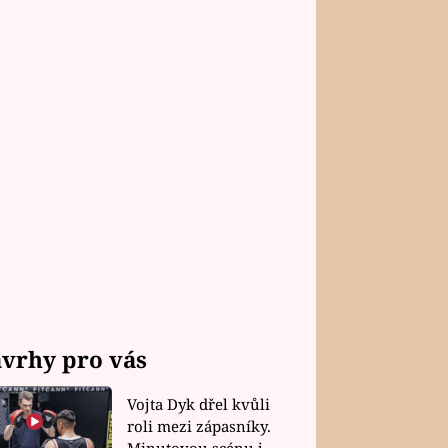
vrhy pro vás
Vojta Dyk dřel kvůli
roli mezi zápasníky.
Minutovou scénu jel