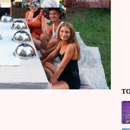
9 FOTOGRAFIÍ
dou počítat jen gramy a mililitry
 K prostřenému stolu totiž usednou
TO