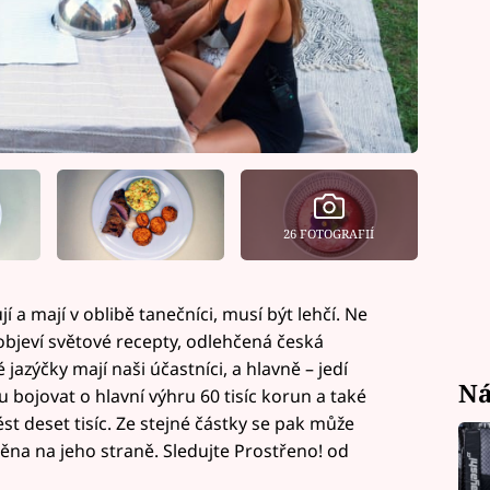
26 FOTOGRAFIÍ
rují a mají v oblibě tanečníci, musí být lehčí. Ne
objeví světové recepty, odlehčená česká
 jazýčky mají naši účastníci, a hlavně – jedí
Ná
 bojovat o hlavní výhru 60 tisíc korun a také
st deset tisíc. Ze stejné částky se pak může
těna na jeho straně. Sledujte Prostřeno! od