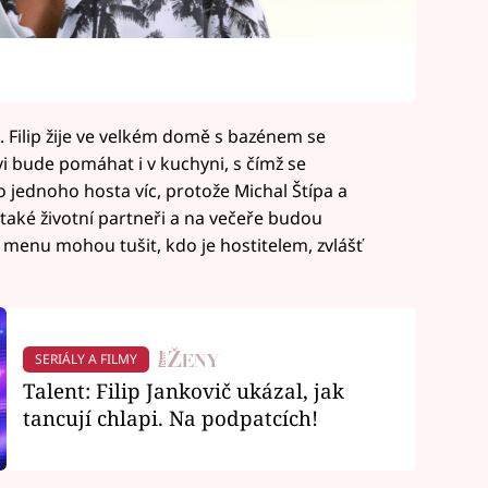
. Filip žije ve velkém domě s bazénem se
i bude pomáhat i v kuchyni, s čímž se
 o jednoho hosta víc, protože Michal Štípa a
e také životní partneři a na večeře budou
 menu mohou tušit, kdo je hostitelem, zvlášť
SERIÁLY A FILMY
Talent: Filip Jankovič ukázal, jak
tancují chlapi. Na podpatcích!