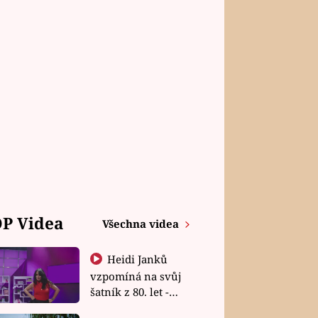
P Videa
Všechna videa
Heidi Janků
vzpomíná na svůj
šatník z 80. let -
Shopaholičky