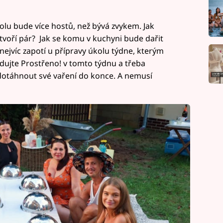
tolu bude více hostů, než bývá zvykem. Jak
 tvoří pár? Jak se komu v kuchyni bude dařit
nejvíc zapotí u přípravy úkolu týdne, kterým
ledujte Prostřeno! v tomto týdnu a třeba
 dotáhnout své vaření do konce. A nemusí