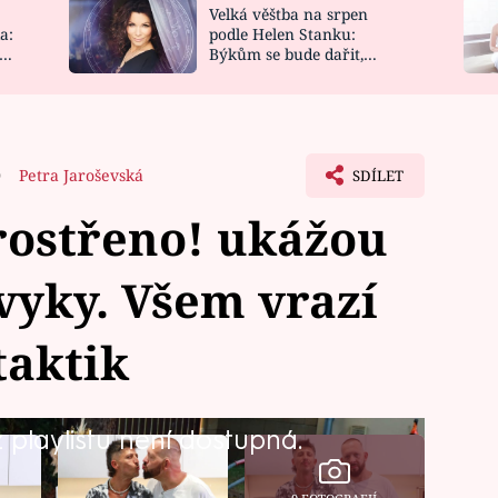
Velká věštba na srpen
NOVINKY
ZAHRADA
a:
podle Helen Stanku:
y
Býkům se bude dařit,
VIDEORECEPTY
DESIGN
Vodnáře čeká jízda
0
Petra Jaroševská
SDÍLET
rostřeno! ukážou
vyky. Všem vrazí
taktik
playlistu není dostupná.