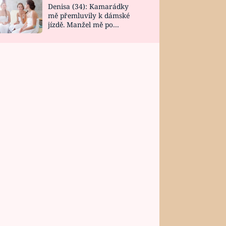
Denisa (34): Kamarádky
mě přemluvily k dámské
jízdě. Manžel mě po
návratu zaskočil