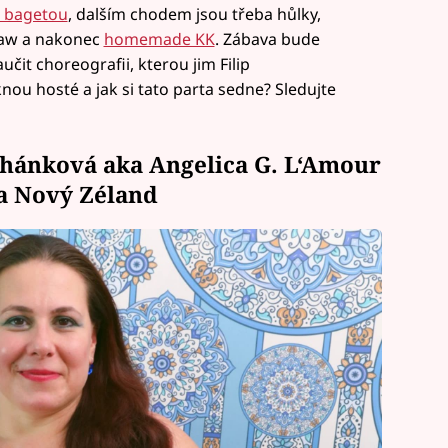
s bagetou
, dalším chodem jsou třeba hůlky,
slaw a nakonec
homemade KK
. Zábava bude
čit choreografii, kterou jim Filip
nou hosté a jak si tato parta sedne? Sledujte
ihánková aka Angelica G. L‘Amour
a Nový Zéland