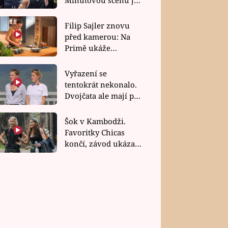
bez dubla
Filip Sajler znovu
před kamerou: Na
Primě ukáže
poctivou kuchyni i
rychlé recepty
Vyřazení se
tentokrát nekonalo.
Dvojčata ale mají po
uzavření třetí etapy
závodu nůž na krku
Šok v Kambodži.
Favoritky Chicas
končí, závod ukázal
svou nejtvrdší tvář