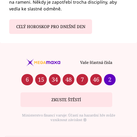
na rameni. Někdy je zapotřebí trocha disciplíny, aby
vedla ke slastné odměně.
CELÝ HOROSKOP PRO DNEŠNÍ DEN
Vaše šťastná čísla
6
15
34
48
7
46
2
ZKUSTE ŠTĚSTÍ
Ministerstvo financí varuje: Účastí na hazardní hře může
vzniknout závislost ⑱