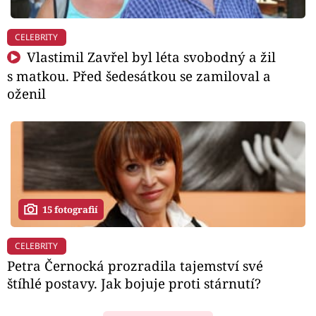
CELEBRITY
Vlastimil Zavřel byl léta svobodný a žil
s matkou. Před šedesátkou se zamiloval a
oženil
15 fotografií
CELEBRITY
Petra Černocká prozradila tajemství své
štíhlé postavy. Jak bojuje proti stárnutí?