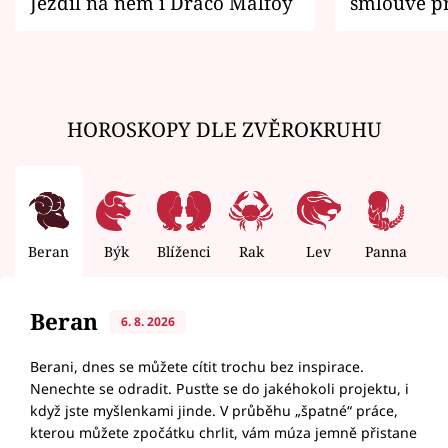
Jezdil na něm i Draco Malfoy
smlouvě př
zemřít
HOROSKOPY DLE ZVĚROKRUHU
Beran
Býk
Blíženci
Rak
Lev
Panna
V
Beran
6. 8. 2026
Berani, dnes se můžete cítit trochu bez inspirace.
Nenechte se odradit. Pusťte se do jakéhokoli projektu, i
když jste myšlenkami jinde. V průběhu „špatné“ práce,
kterou můžete zpočátku chrlit, vám múza jemně přistane