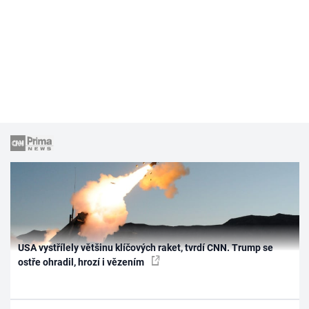
USA vystřílely většinu klíčových raket, tvrdí CNN. Trump se
ostře ohradil, hrozí i vězením