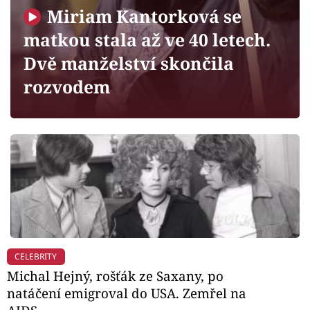
Horoskopy
Miriam Kantorková se
Sledujte prima+
matkou stala až ve 40 letech.
Dvě manželství skončila
Filmový festival Karlovy Vary
rozvodem
Pořady
Mámy sobě
Přihlášení
Sledujte nás
CELEBRITY
Michal Hejný, rošťák ze Saxany, po
natáčení emigroval do USA. Zemřel na