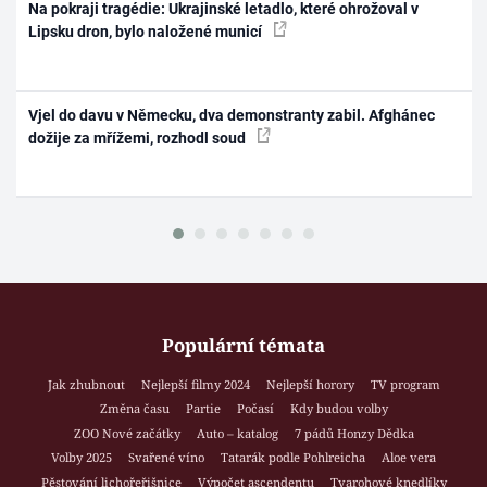
Na pokraji tragédie: Ukrajinské letadlo, které ohrožoval v
Lipsku dron, bylo naložené municí
Vjel do davu v Německu, dva demonstranty zabil. Afghánec
dožije za mřížemi, rozhodl soud
Populární témata
Jak zhubnout
Nejlepší filmy 2024
Nejlepší horory
TV program
Změna času
Partie
Počasí
Kdy budou volby
ZOO Nové začátky
Auto – katalog
7 pádů Honzy Dědka
Volby 2025
Svařené víno
Tatarák podle Pohlreicha
Aloe vera
Pěstování lichořeřišnice
Výpočet ascendentu
Tvarohové knedlíky