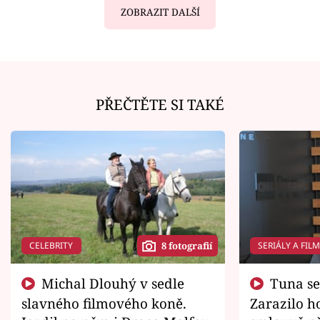
ZOBRAZIT DALŠÍ
PŘEČTĚTE SI TAKÉ
CELEBRITY
SERIÁLY A FIL
8 fotografií
Michal Dlouhý v sedle
Tuna se chtěl vrátit domů.
slavného filmového koně.
Zarazilo ho