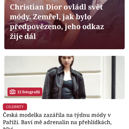
Horoskopy
Christian Dior ovládl svět
Sledujte prima+
módy. Zemřel, jak bylo
předpovězeno, jeho odkaz
Filmový festival Karlovy Vary
žije dál
Pořady
Mámy sobě
Přihlášení
12 fotografií
Sledujte nás
CELEBRITY
Česká modelka zazářila na týdnu módy v
Paříži. Baví mě adrenalin na přehlídkách,