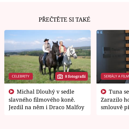
PŘEČTĚTE SI TAKÉ
CELEBRITY
SERIÁLY A FIL
8 fotografií
Michal Dlouhý v sedle
Tuna se chtěl vrátit domů.
slavného filmového koně.
Zarazilo ho
Jezdil na něm i Draco Malfoy
smlouvě př
zemřít