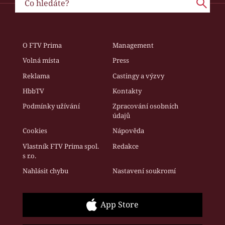
O FTV Prima
Management
Volná místa
Press
Reklama
Castingy a výzvy
HbbTV
Kontakty
Podmínky užívání
Zpracování osobních
údajů
Cookies
Nápověda
Vlastník FTV Prima spol.
Redakce
s r.o.
Nahlásit chybu
Nastavení soukromí
App Store