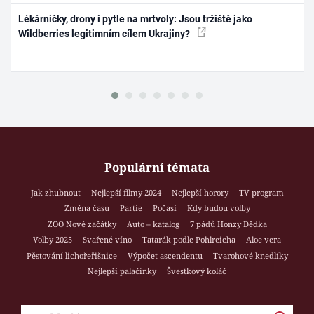
Lékárničky, drony i pytle na mrtvoly: Jsou tržiště jako
Wildberries legitimním cílem Ukrajiny?
Populární témata
Jak zhubnout
Nejlepší filmy 2024
Nejlepší horory
TV program
Změna času
Partie
Počasí
Kdy budou volby
ZOO Nové začátky
Auto – katalog
7 pádů Honzy Dědka
Volby 2025
Svařené víno
Tatarák podle Pohlreicha
Aloe vera
Pěstování lichořeřišnice
Výpočet ascendentu
Tvarohové knedlíky
Nejlepší palačinky
Švestkový koláč