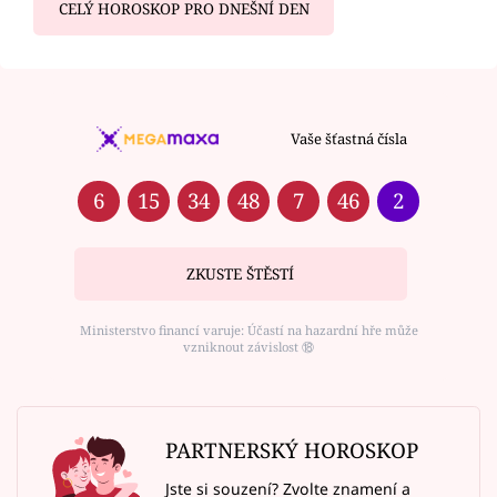
CELÝ HOROSKOP PRO DNEŠNÍ DEN
Vaše šťastná čísla
6
15
34
48
7
46
2
ZKUSTE ŠTĚSTÍ
Ministerstvo financí varuje: Účastí na hazardní hře může
vzniknout závislost ⑱
PARTNERSKÝ HOROSKOP
Jste si souzení? Zvolte znamení a