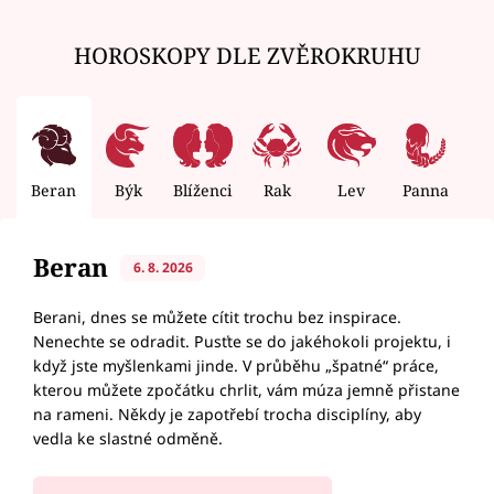
HOROSKOPY DLE ZVĚROKRUHU
Beran
Býk
Blíženci
Rak
Lev
Panna
V
Beran
6. 8. 2026
Berani, dnes se můžete cítit trochu bez inspirace.
Nenechte se odradit. Pusťte se do jakéhokoli projektu, i
když jste myšlenkami jinde. V průběhu „špatné“ práce,
kterou můžete zpočátku chrlit, vám múza jemně přistane
na rameni. Někdy je zapotřebí trocha disciplíny, aby
vedla ke slastné odměně.