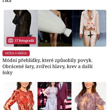
říká
17 fotografií
MÓDA A KRÁSA
Módní přehlídky, které způsobily povyk.
Obrácené šaty, zvířecí hlavy, krev a další
šoky