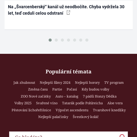
Na „Švarcenberský“ kanál už neodbočíte. Chyba vydržela 30
let, teď ceduli celou odstraní
Populární témata
Jak zhubnout
Nejlepší filmy 2024
Nejlepší horory
TV program
Změna času
Partie
Počasí
Kdy budou volby
ZOO Nové začátky
Auto – katalog
7 pádů Honzy Dědka
Volby 2025
Svařené víno
Tatarák podle Pohlreicha
Aloe vera
Pěstování lichořeřišnice
Výpočet ascendentu
Tvarohové knedlíky
Nejlepší palačinky
Švestkový koláč