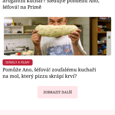
arogantní kuchař? Sledujte pondělní Ano,
šéfová! na Primě
SERIÁLY A FILMY
Pomůže Ano, šéfová! zoufalému kuchaři
na mol, který pizzu skrápí krví?
ZOBRAZIT DALŠÍ