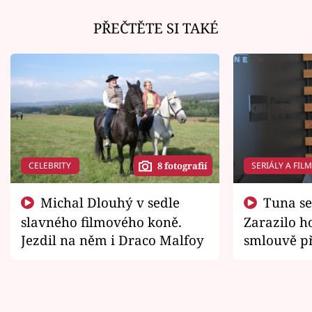
PŘEČTĚTE SI TAKÉ
CELEBRITY
SERIÁLY A FIL
8 fotografií
Michal Dlouhý v sedle
Tuna se chtěl vrátit domů.
slavného filmového koně.
Zarazilo ho
Jezdil na něm i Draco Malfoy
smlouvě př
zemřít