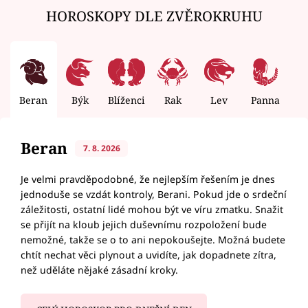
HOROSKOPY DLE ZVĚROKRUHU
Beran
Býk
Blíženci
Rak
Lev
Panna
V
Beran
7. 8. 2026
Je velmi pravděpodobné, že nejlepším řešením je dnes
jednoduše se vzdát kontroly, Berani. Pokud jde o srdeční
záležitosti, ostatní lidé mohou být ve víru zmatku. Snažit
se přijít na kloub jejich duševnímu rozpoložení bude
nemožné, takže se o to ani nepokoušejte. Možná budete
chtít nechat věci plynout a uvidíte, jak dopadnete zítra,
než uděláte nějaké zásadní kroky.