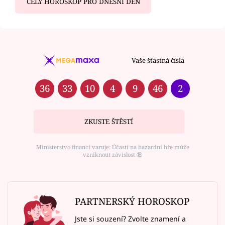
CELÝ HOROSKOP PRO DNEŠNÍ DEN
Vaše šťastná čísla
36
33
10
4
9
46
2
ZKUSTE ŠTĚSTÍ
Ministerstvo financí varuje: Účastí na hazardní hře může
vzniknout závislost ⑱
PARTNERSKÝ HOROSKOP
Jste si souzení? Zvolte znamení a