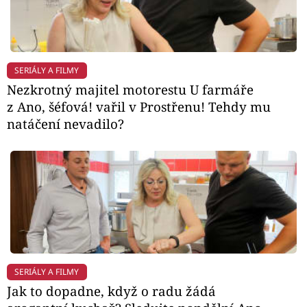
SERIÁLY A FILMY
Nezkrotný majitel motorestu U farmáře
z Ano, šéfová! vařil v Prostřenu! Tehdy mu
natáčení nevadilo?
SERIÁLY A FILMY
Jak to dopadne, když o radu žádá