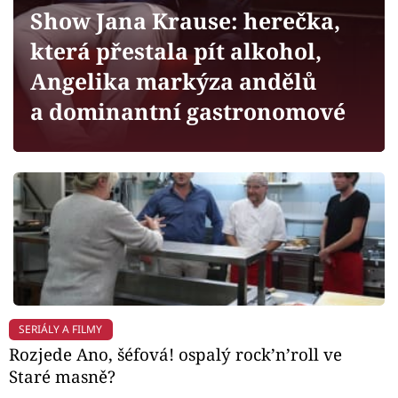
Horoskopy
Show Jana Krause: herečka,
Sledujte prima+
která přestala pít alkohol,
Angelika markýza andělů
Filmový festival Karlovy Vary
a dominantní gastronomové
Pořady
Mámy sobě
Přihlášení
Sledujte nás
SERIÁLY A FILMY
Rozjede Ano, šéfová! ospalý rock’n’roll ve
Staré masně?