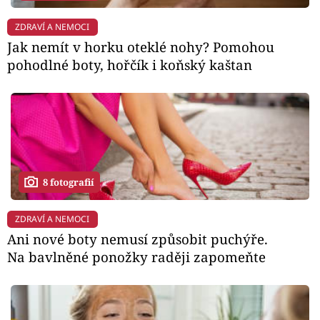
ZDRAVÍ A NEMOCI
Jak nemít v horku oteklé nohy? Pomohou
pohodlné boty, hořčík i koňský kaštan
8 fotografií
ZDRAVÍ A NEMOCI
Ani nové boty nemusí způsobit puchýře.
Na bavlněné ponožky raději zapomeňte