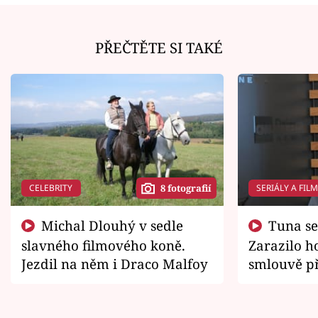
PŘEČTĚTE SI TAKÉ
CELEBRITY
SERIÁLY A FIL
8 fotografií
Michal Dlouhý v sedle
Tuna se chtěl vrátit domů.
slavného filmového koně.
Zarazilo ho
Jezdil na něm i Draco Malfoy
smlouvě př
zemřít