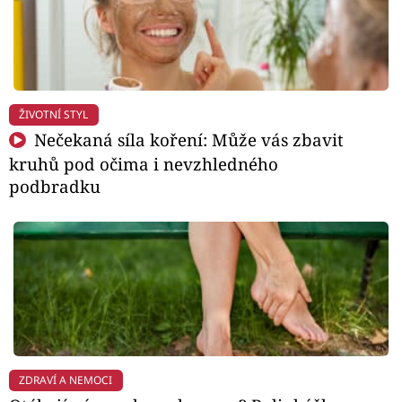
ŽIVOTNÍ STYL
Nečekaná síla koření: Může vás zbavit
kruhů pod očima i nevzhledného
podbradku
ZDRAVÍ A NEMOCI