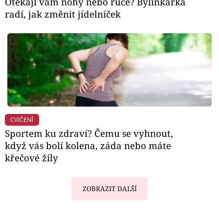
Otékají vám nohy nebo ruce? Bylinkářka
radí, jak změnit jídelníček
CVIČENÍ
Sportem ku zdraví? Čemu se vyhnout,
když vás bolí kolena, záda nebo máte
křečové žíly
ZOBRAZIT DALŠÍ