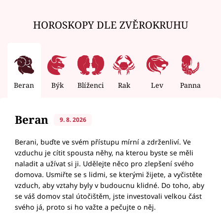
HOROSKOPY DLE ZVĚROKRUHU
Beran
Býk
Blíženci
Rak
Lev
Panna
V
Beran
9. 8. 2026
Berani, buďte ve svém přístupu mírní a zdrženliví. Ve
vzduchu je cítit spousta něhy, na kterou byste se měli
naladit a užívat si ji. Udělejte něco pro zlepšení svého
domova. Usmiřte se s lidmi, se kterými žijete, a vyčistěte
vzduch, aby vztahy byly v budoucnu klidné. Do toho, aby
se váš domov stal útočištěm, jste investovali velkou část
svého já, proto si ho važte a pečujte o něj.