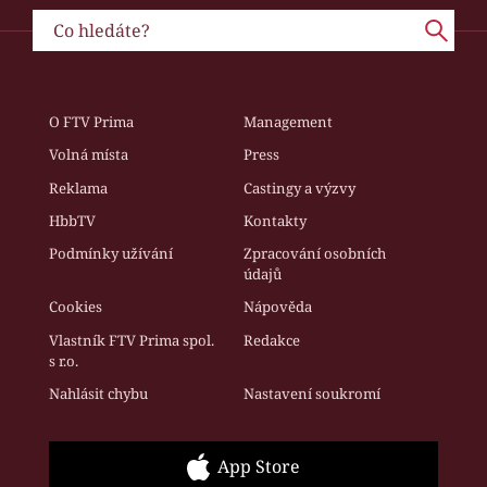
O FTV Prima
Management
Volná místa
Press
Reklama
Castingy a výzvy
HbbTV
Kontakty
Podmínky užívání
Zpracování osobních
údajů
Cookies
Nápověda
Vlastník FTV Prima spol.
Redakce
s r.o.
Nahlásit chybu
Nastavení soukromí
App Store