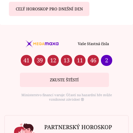
CELÝ HOROSKOP PRO DNEŠNÍ DEN
Vaše šťastná čísla
41
39
12
13
11
46
2
ZKUSTE ŠTĚSTÍ
Ministerstvo financí varuje: Účastí na hazardní hře může
vzniknout závislost ⑱
PARTNERSKÝ HOROSKOP