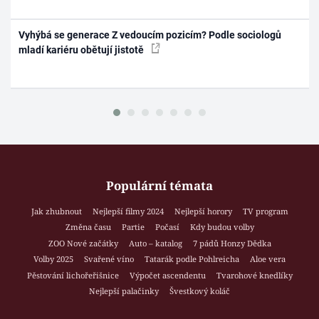
Vyhýbá se generace Z vedoucím pozicím? Podle sociologů
mladí kariéru obětují jistotě
Populární témata
Jak zhubnout
Nejlepší filmy 2024
Nejlepší horory
TV program
Změna času
Partie
Počasí
Kdy budou volby
ZOO Nové začátky
Auto – katalog
7 pádů Honzy Dědka
Volby 2025
Svařené víno
Tatarák podle Pohlreicha
Aloe vera
Pěstování lichořeřišnice
Výpočet ascendentu
Tvarohové knedlíky
Nejlepší palačinky
Švestkový koláč