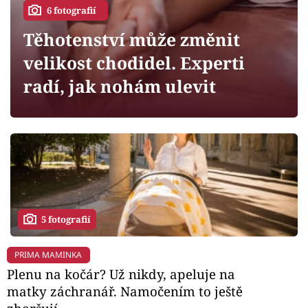
Horoskopy
6 fotografií
Sledujte prima+
Těhotenství může změnit
velikost chodidel. Experti
Filmový festival Karlovy Vary
radí, jak nohám ulevit
Pořady
Mámy sobě
Přihlášení
5 fotografií
Sledujte nás
PRIMA MAMINKA
Plenu na kočár? Už nikdy, apeluje na
matky záchranář. Namočením to ještě