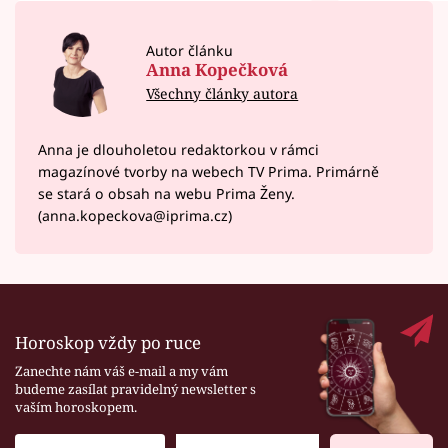
Autor článku
Anna Kopečková
Všechny články autora
Anna je dlouholetou redaktorkou v rámci
magazínové tvorby na webech TV Prima. Primárně
se stará o obsah na webu Prima Ženy.
(anna.kopeckova@iprima.cz)
Horoskop vždy po ruce
Zanechte nám váš e-mail a my vám
budeme zasílat pravidelný newsletter s
vaším horoskopem.