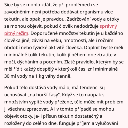
Sice by se mohlo zdát, že při problémech se
zavodněním není potřeba dodávat organismu více
tekutin, ale opak je pravdou. Zadržování vody a otoky
se mohou objevit, pokud člověk nedodržuje
správný
pitný režim
. Doporučené množství tekutin je u každého
člověka jiné, závisí na věku, hmotnosti, ale i ročním
období nebo fyzické aktivitě člověka. Doplnit byste měli
minimálně tolik tekutin, kolik jí během dne ztratíte v
moči, dýcháním a pocením. Zlaté pravidlo, kterým by se
měl řídit každý dospělý v kterýkoli čas, zní minimálně
30 ml vody na 1 kg váhy denně.
Pokud tělo dostává vody málo, má tendenci si ji
uchovávat „na horší časy“. Když se to naopak s
množstvím vypité vody přežene, tělo může mít problém
ji všechnu zpracovat. A i v tomto případě se mohou
objevit otoky. Je-li přísun tekutin dostatečný a
rozložený do celého dne, funguje příjem a vylučování