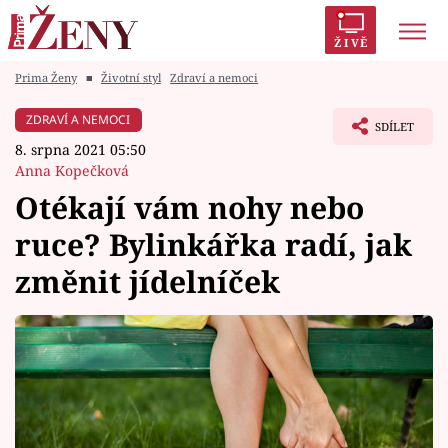
ŽIVĚ
Prima Ženy
■
Životní styl
Zdraví a nemoci
Trendy:
Polabí
Inspekce
Prostřeno!
AYTO?
ZDRAVÍ A NEMOCI
SDÍLET
Módní alarm
Zrádci
Proměny
8. srpna 2021 05:50
Anna Kopečková
Otékají vám nohy nebo
ruce? Bylinkářka radí, jak
Témata
změnit jídelníček
Celebrity
Vztahy
Seriály