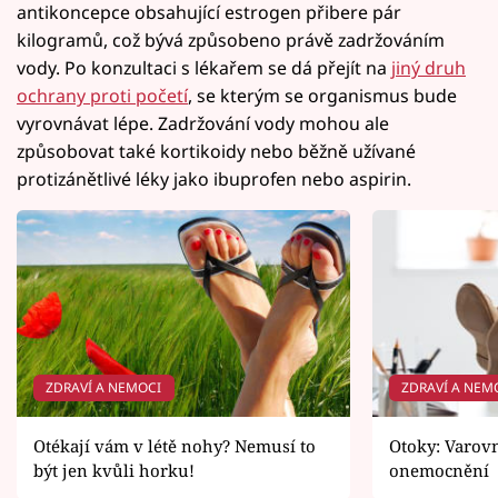
antikoncepce obsahující estrogen přibere pár
kilogramů, což bývá způsobeno právě zadržováním
vody. Po konzultaci s lékařem se dá přejít na
jiný druh
ochrany proti početí
, se kterým se organismus bude
vyrovnávat lépe. Zadržování vody mohou ale
způsobovat také kortikoidy nebo běžně užívané
protizánětlivé léky jako ibuprofen nebo aspirin.
ZDRAVÍ A NEMOCI
ZDRAVÍ A NEM
Otékají vám v létě nohy? Nemusí to
Otoky: Varov
být jen kvůli horku!
onemocnění