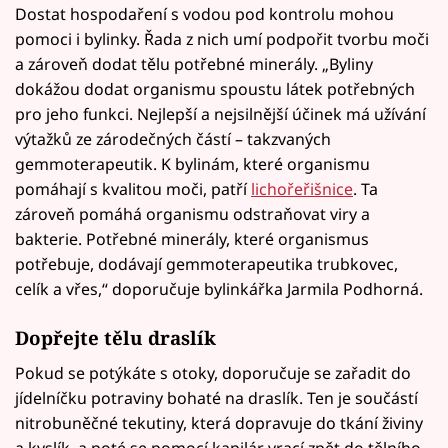
Dostat hospodaření s vodou pod kontrolu mohou
pomoci i bylinky. Řada z nich umí podpořit tvorbu moči
a zároveň dodat tělu potřebné minerály. „Byliny
dokážou dodat organismu spoustu látek potřebných
pro jeho funkci. Nejlepší a nejsilnější účinek má užívání
výtažků ze zárodečných částí – takzvaných
gemmoterapeutik. K bylinám, které organismu
pomáhají s kvalitou moči, patří
lichořeřišnice
. Ta
zároveň pomáhá organismu odstraňovat viry a
bakterie. Potřebné minerály, které organismus
potřebuje, dodávají gemmoterapeutika trubkovec,
celík a vřes,“ doporučuje bylinkářka Jarmila Podhorná.
Dopřejte tělu draslík
Pokud se potýkáte s otoky, doporučuje se zařadit do
jídelníčku potraviny bohaté na draslík. Ten je součástí
nitrobuněčné tekutiny, která dopravuje do tkání živiny
a kyslík, a poté se pomocí kapilár vrací zpět do tělního