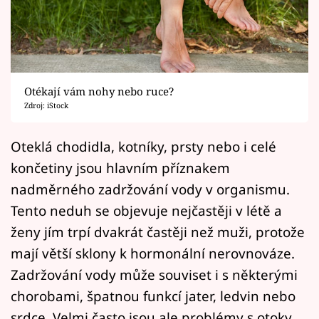
Horoskopy
Sledujte prima+
Filmový festival Karlovy Vary
Otékají vám nohy nebo ruce?
Pořady
Zdroj: iStock
Mámy sobě
Oteklá chodidla, kotníky, prsty nebo i celé
končetiny jsou hlavním příznakem
Přihlášení
nadměrného zadržování vody v organismu.
Tento neduh se objevuje nejčastěji v létě a
ženy jím trpí dvakrát častěji než muži, protože
Sledujte nás
mají větší sklony k hormonální nerovnováze.
Zadržování vody může souviset i s některými
chorobami, špatnou funkcí jater, ledvin nebo
srdce. Velmi často jsou ale problémy s otoky