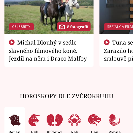
CELEBRITY
SERIÁLY A FIL
8 fotografií
Michal Dlouhý v sedle
Tuna se chtěl vrátit domů.
slavného filmového koně.
Zarazilo ho
Jezdil na něm i Draco Malfoy
smlouvě př
zemřít
HOROSKOPY DLE ZVĚROKRUHU
Beran
Býk
Blíženci
Rak
Lev
Panna
V