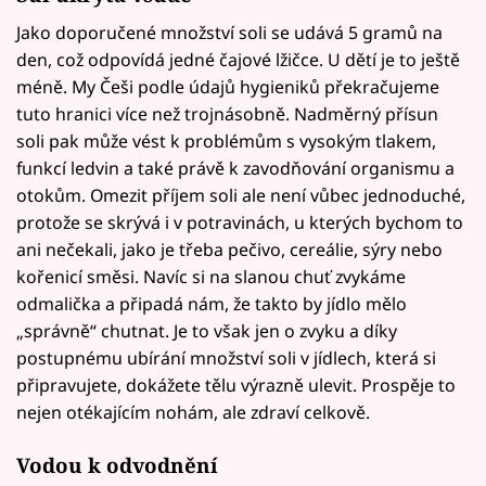
Jako doporučené množství soli se udává 5 gramů na
den, což odpovídá jedné čajové lžičce. U dětí je to ještě
méně. My Češi podle údajů hygieniků překračujeme
tuto hranici více než trojnásobně. Nadměrný přísun
soli pak může vést k problémům s vysokým tlakem,
funkcí ledvin a také právě k zavodňování organismu a
otokům. Omezit příjem soli ale není vůbec jednoduché,
protože se skrývá i v potravinách, u kterých bychom to
ani nečekali, jako je třeba pečivo, cereálie, sýry nebo
kořenicí směsi. Navíc si na slanou chuť zvykáme
odmalička a připadá nám, že takto by jídlo mělo
„správně“ chutnat. Je to však jen o zvyku a díky
postupnému ubírání množství soli v jídlech, která si
připravujete, dokážete tělu výrazně ulevit. Prospěje to
nejen otékajícím nohám, ale zdraví celkově.
Vodou k odvodnění