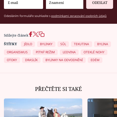
ODESLAT
Odesláním formuláře souhlasíte s
podmínkami zpracování osobních údajů
Sdílejte článek
ŠTÍTKY
JÍDLO
BYLINKY
SŮL
TEKUTINA
BYLINA
ORGANISMUS
PITNÝ REŽIM
LEDVINA
OTEKLÉ NOHY
OTOKY
DRASLÍK
BYLINKY NA ODVODNĚNÍ
EDÉM
PŘEČTĚTE SI TAKÉ