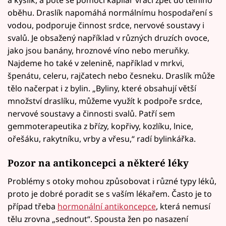
oběhu. Draslík napomáhá normálnímu hospodaření s
vodou, podporuje činnost srdce, nervové soustavy i
svalů. Je obsažený například v různých druzích ovoce,
jako jsou banány, hroznové víno nebo meruňky.
Najdeme ho také v zelenině, například v mrkvi,
špenátu, celeru, rajčatech nebo česneku. Draslík může
tělo načerpat i z bylin. „Byliny, které obsahují větší
množství draslíku, můžeme využít k podpoře srdce,
nervové soustavy a činnosti svalů. Patří sem
gemmoterapeutika z břízy, kopřivy, kozlíku, lnice,
ořešáku, rakytníku, vrby a vřesu,“ radí bylinkářka.
Pozor na antikoncepci a některé léky
Problémy s otoky mohou způsobovat i různé typy léků,
proto je dobré poradit se s vaším lékařem. Často je to
případ třeba
hormonální antikoncepce
, která nemusí
tělu zrovna „sednout“. Spousta žen po nasazení