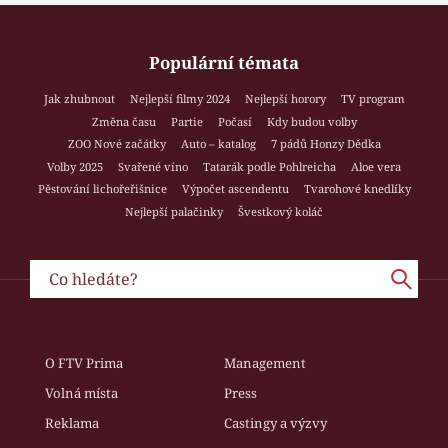
Populární témata
Jak zhubnout
Nejlepší filmy 2024
Nejlepší horory
TV program
Změna času
Partie
Počasí
Kdy budou volby
ZOO Nové začátky
Auto – katalog
7 pádů Honzy Dědka
Volby 2025
Svařené víno
Tatarák podle Pohlreicha
Aloe vera
Pěstování lichořeřišnice
Výpočet ascendentu
Tvarohové knedlíky
Nejlepší palačinky
Švestkový koláč
O FTV Prima
Management
Volná místa
Press
Reklama
Castingy a výzvy