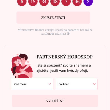
6
15
34
48
7
46
2
ZKUSTE ŠTĚSTÍ
Ministerstvo financí varuje: Účastí na hazardní hře může
vzniknout závislost ⑱
PARTNERSKÝ HOROSKOP
Jste si souzení? Zvolte znamení a
zjistěte, jestli vám hvězdy přejí.
VYPOČÍTAT