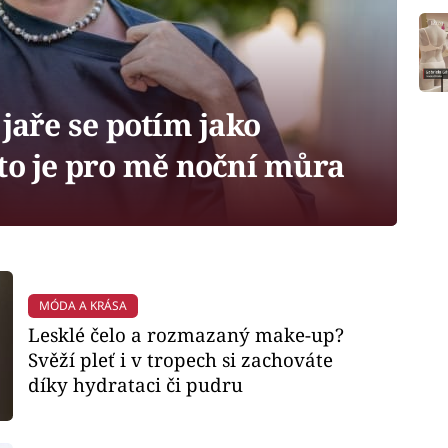
 jaře se potím jako
to je pro mě noční můra
MÓDA A KRÁSA
Lesklé čelo a rozmazaný make-up?
Svěží pleť i v tropech si zachováte
díky hydrataci či pudru