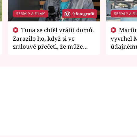
SERIÁLY A FILMY
SERIÁLY A FI
9 fotografií
Tuna se chtěl vrátit domů.
Martin Písařík jako
Zarazilo ho, když si ve
vyvrhel 
smlouvě přečetl, že může
údajnému
zemřít
je v nemil