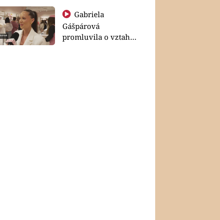
Gabriela
Gášpárová
promluvila o vztahu
a zakládání rodiny