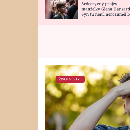
Srdceryvný projev
SNÁŘ
CELEBRITY
manželky Glena Hansard
Syn tu není, nerozuměl b
HOROSKOP NA
VAŘENÍ
tomu, vysvětlila
ROK 2023
ŽIVOTNÍ STYL