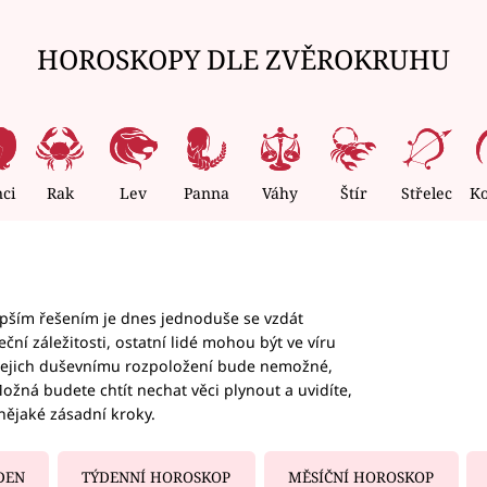
HOROSKOPY DLE ZVĚROKRUHU
nci
Rak
Lev
Panna
Váhy
Štír
Střelec
K
epším řešením je dnes jednoduše se vzdát
ční záležitosti, ostatní lidé mohou být ve víru
b jejich duševnímu rozpoložení bude nemožné,
ožná budete chtít nechat věci plynout a uvidíte,
nějaké zásadní kroky.
DEN
TÝDENNÍ HOROSKOP
MĚSÍČNÍ HOROSKOP