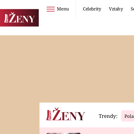
Menu
Celebrity
Vztahy
S
Seriály
Životní styl
ZOO
DIETY A HUBNUTÍ
PROSTŘENO!
CESTOVÁNÍ A
DOVOLENÁ
DUCH
ZDRAVÍ
Trendy:
Pola
Horoskopy
Video
ASTROČLÁNKY
SERIÁLY