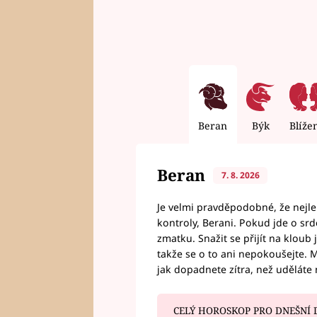
Beran
Býk
Blíže
Beran
7. 8. 2026
Je velmi pravděpodobné, že nejl
kontroly, Berani. Pokud jde o srde
zmatku. Snažit se přijít na klou
takže se o to ani nepokoušejte. M
jak dopadnete zítra, než uděláte 
CELÝ HOROSKOP PRO DNEŠNÍ 