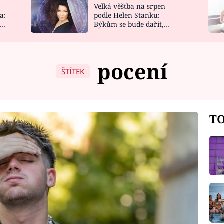
Velká věštba na srpen
NOVINKY
ZAHRADA
a:
podle Helen Stanku:
y
Býkům se bude dařit,
VIDEORECEPTY
DESIGN
Vodnáře čeká jízda
pocení
ŠTÍTEK
TO