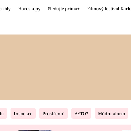
eriály
Horoskopy
Sledujte prima+
Filmový festival Karl
Celebrity
Recept
MÓDA A KRÁSA
HLAVNÍ JÍ
VZTAHY A SEX
SLADKÉ
PRIMA MAMINKA
ZDRAVÉ
bí
Inspekce
Prostřeno!
AYTO?
Módní alarm
Fresh
Living
RECEPTY
BYDLENÍ