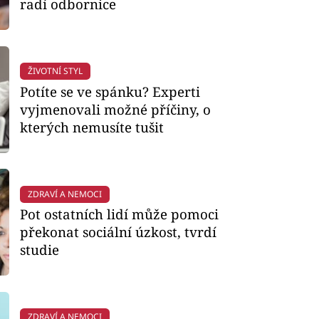
radí odbornice
ŽIVOTNÍ STYL
Potíte se ve spánku? Experti
vyjmenovali možné příčiny, o
kterých nemusíte tušit
ZDRAVÍ A NEMOCI
Pot ostatních lidí může pomoci
překonat sociální úzkost, tvrdí
studie
ZDRAVÍ A NEMOCI