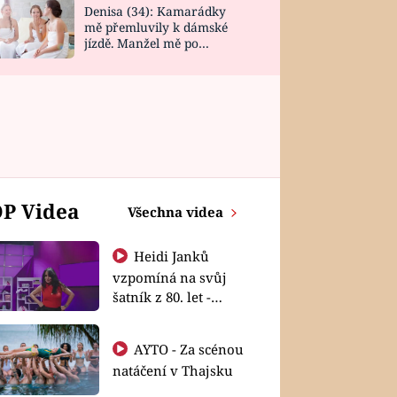
Denisa (34): Kamarádky
mě přemluvily k dámské
jízdě. Manžel mě po
návratu zaskočil
P Videa
Všechna videa
Heidi Janků
vzpomíná na svůj
šatník z 80. let -
Shopaholičky
AYTO - Za scénou
natáčení v Thajsku