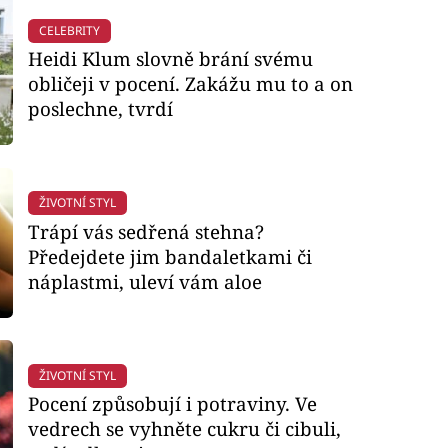
CELEBRITY
Heidi Klum slovně brání svému
obličeji v pocení. Zakážu mu to a on
poslechne, tvrdí
ŽIVOTNÍ STYL
Trápí vás sedřená stehna?
Předejdete jim bandaletkami či
náplastmi, uleví vám aloe
ŽIVOTNÍ STYL
Pocení způsobují i potraviny. Ve
vedrech se vyhněte cukru či cibuli,