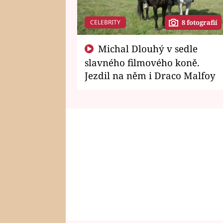
CELEBRITY
8 fotografií
Michal Dlouhý v sedle
slavného filmového koně.
Jezdil na něm i Draco Malfoy