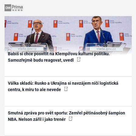
Babiš si chce posvítit na Klempířovu kulturní politiku.
Samozřejmě budu reagovat, uvedl
Válka skladů: Rusko a Ukrajina si navzájem ničí logistická
centra, k míru to ale nevede
Smutná zpráva pro svět sportu: Zemřel pětinásobný šampion
NBA. Nelson zářil i jako trenér