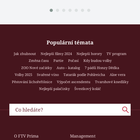
Populární témata
Jak zhubnout
Nejlepší filmy 2024
Nejlepší horory
TV program
Změna času
Partie
Počasí
Kdy budou volby
ZOO Nové začátky
Auto – katalog
7 pádů Honzy Dědka
Volby 2025
Svařené víno
Tatarák podle Pohlreicha
Aloe vera
Pěstování lichořeřišnice
Výpočet ascendentu
Tvarohové knedlíky
Nejlepší palačinky
Švestkový koláč
O FTV Prima
Management