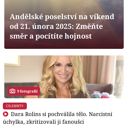
Horoskopy
Sledujte prima+
Andělské poselství na víkend
od 21. února 2025: Změňte
Filmový festival Karlovy Vary
směr a pocítíte hojnost
Pořady
Mámy sobě
Přihlášení
9 fotografií
Sledujte nás
CELEBRITY
Dara Rolins si pochválila tělo. Narcistní
úchylka, zkritizovali ji fanoušci