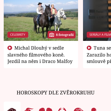
CELEBRITY
SERIÁLY A FIL
8 fotografií
Michal Dlouhý v sedle
Tuna se chtěl vrátit domů.
slavného filmového koně.
Zarazilo ho
Jezdil na něm i Draco Malfoy
smlouvě př
zemřít
HOROSKOPY DLE ZVĚROKRUHU