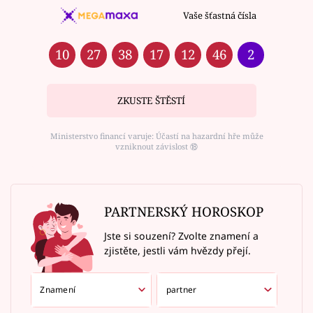
Vaše šťastná čísla
10
27
38
17
12
46
2
ZKUSTE ŠTĚSTÍ
Ministerstvo financí varuje: Účastí na hazardní hře může
vzniknout závislost ⑱
PARTNERSKÝ HOROSKOP
Jste si souzení? Zvolte znamení a
zjistěte, jestli vám hvězdy přejí.