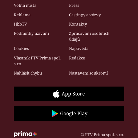
Volná místa
Press
Reklama
Castingy a výzvy
HbbTV
Kontakty
Podmínky užívání
Zpracování osobních
údajů
Cookies
Nápověda
Vlastník FTV Prima spol.
Redakce
s r.o.
Nahlásit chybu
Nastavení soukromí
App Store
Google Play
© FTV Prima spol. s r.o.