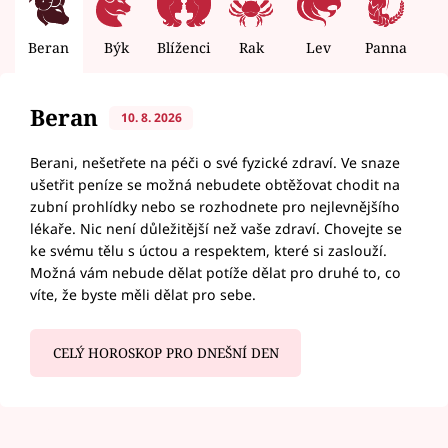
Beran
Býk
Blíženci
Rak
Lev
Panna
V
Beran
10. 8. 2026
Berani, nešetřete na péči o své fyzické zdraví. Ve snaze
ušetřit peníze se možná nebudete obtěžovat chodit na
zubní prohlídky nebo se rozhodnete pro nejlevnějšího
lékaře. Nic není důležitější než vaše zdraví. Chovejte se
ke svému tělu s úctou a respektem, které si zaslouží.
Možná vám nebude dělat potíže dělat pro druhé to, co
víte, že byste měli dělat pro sebe.
CELÝ HOROSKOP PRO DNEŠNÍ DEN