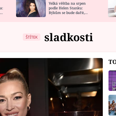
Velká věštba na srpen
NOVINKY
ZAHRADA
a:
podle Helen Stanku:
y
Býkům se bude dařit,
VIDEORECEPTY
DESIGN
Vodnáře čeká jízda
sladkosti
ŠTÍTEK
TO