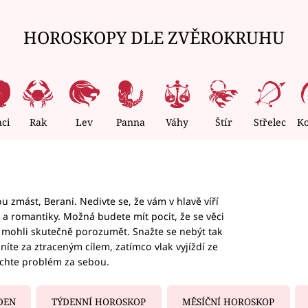
HOROSKOPY DLE ZVĚROKRUHU
nci
Rak
Lev
Panna
Váhy
Štír
Střelec
K
 zmást, Berani. Nedivte se, že vám v hlavě víří
ky a romantiky. Možná budete mít pocit, že se věci
jim mohli skutečně porozumět. Snažte se nebýt tak
honíte za ztraceným cílem, zatímco vlak vyjíždí ze
echte problém za sebou.
DEN
TÝDENNÍ HOROSKOP
MĚSÍČNÍ HOROSKOP