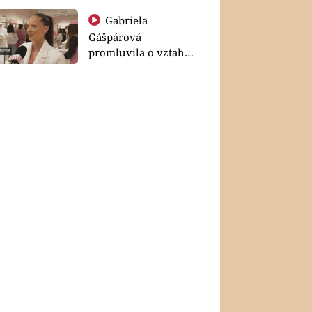
Gabriela
Gášpárová
promluvila o vztahu
a zakládání rodiny