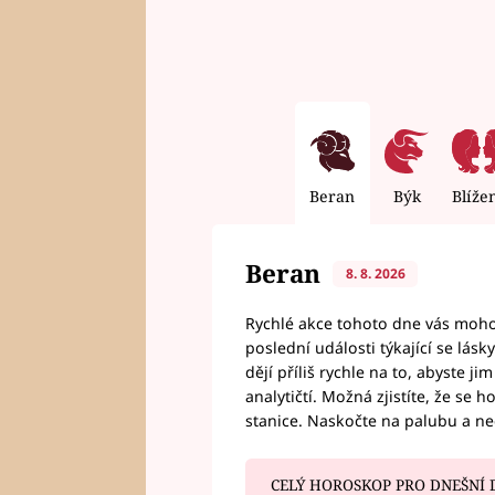
Beran
Býk
Blíže
Beran
8. 8. 2026
Rychlé akce tohoto dne vás mohou
poslední události týkající se lás
dějí příliš rychle na to, abyste 
analytičtí. Možná zjistíte, že se 
stanice. Naskočte na palubu a n
CELÝ HOROSKOP PRO DNEŠNÍ 