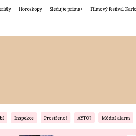
eriály
Horoskopy
Sledujte prima+
Filmový festival Karl
Celebrity
Recept
MÓDA A KRÁSA
HLAVNÍ JÍ
VZTAHY A SEX
SLADKÉ
PRIMA MAMINKA
ZDRAVÉ
bí
Inspekce
Prostřeno!
AYTO?
Módní alarm
Fresh
Living
RECEPTY
BYDLENÍ