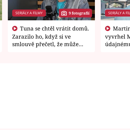
SERIÁLY A FILMY
SERIÁLY A FI
9 fotografií
Tuna se chtěl vrátit domů.
Martin Písařík jako
Zarazilo ho, když si ve
vyvrhel 
smlouvě přečetl, že může
údajnému
zemřít
je v nemil