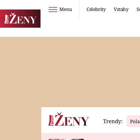
Menu
Celebrity
Vztahy
S
Seriály
Životní styl
ZOO
DIETY A HUBNUTÍ
PROSTŘENO!
CESTOVÁNÍ A
DOVOLENÁ
DUCH
ZDRAVÍ
Trendy:
Pola
Horoskopy
Video
ASTROČLÁNKY
SERIÁLY