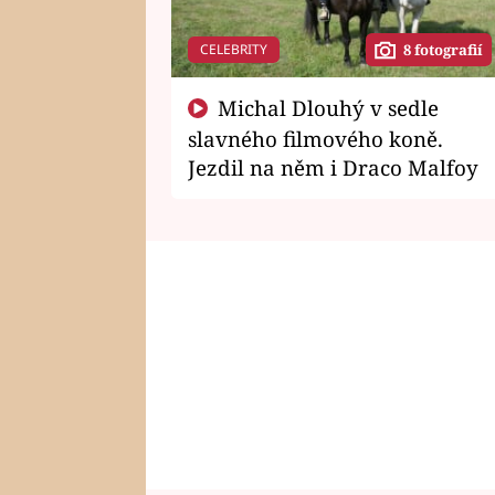
CELEBRITY
8 fotografií
Michal Dlouhý v sedle
slavného filmového koně.
Jezdil na něm i Draco Malfoy