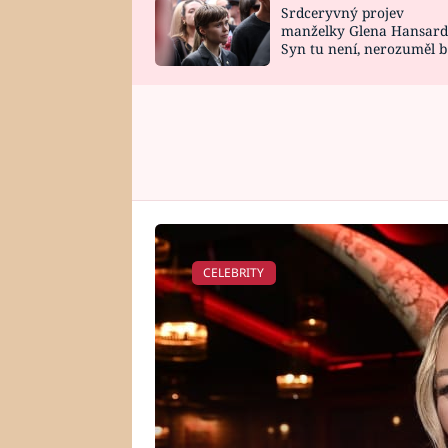
Srdceryvný projev
SNÁŘ
CELEBRITY
manželky Glena Hansard
Syn tu není, nerozuměl b
HOROSKOP NA
VAŘENÍ
tomu, vysvětlila
ROK 2023
CELEBRITY