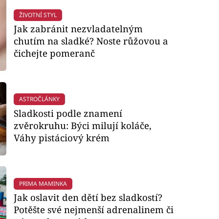
ŽIVOTNÍ STYL
Jak zabránit nezvladatelným
chutím na sladké? Noste růžovou a
čichejte pomeranč
ASTROČLÁNKY
Sladkosti podle znamení
zvěrokruhu: Býci milují koláče,
Váhy pistáciový krém
PRIMA MAMINKA
Jak oslavit den dětí bez sladkostí?
Potěšte své nejmenší adrenalinem či