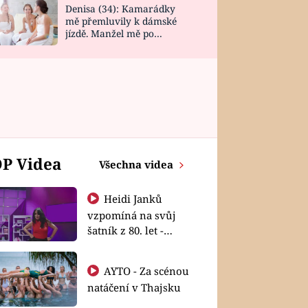
Denisa (34): Kamarádky
mě přemluvily k dámské
jízdě. Manžel mě po
návratu zaskočil
P Videa
Všechna videa
Heidi Janků
vzpomíná na svůj
šatník z 80. let -
Shopaholičky
AYTO - Za scénou
natáčení v Thajsku