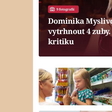
9 fotografií
Dominika Myslivc
vytrhnout 4 zuby.
kritiku