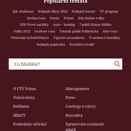
Populární témata
Jak zhubnout
Nejlepší filmy 2024
Nejlepší horory
TV program
Změna času
Partie
Počasí
Kdy budou volby
ZOO Nové začátky
Auto – katalog
7 pádů Honzy Dědka
Volby 2025
Svařené víno
Tatarák podle Pohlreicha
Aloe vera
Pěstování lichořeřišnice
Výpočet ascendentu
Tvarohové knedlíky
Nejlepší palačinky
Švestkový koláč
O FTV Prima
Management
Volná místa
Press
Reklama
Castingy a výzvy
HbbTV
Kontakty
Podmínky užívání
Zpracování osobních
údajů