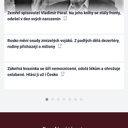
Zemřel spisovatel Vladimír Páral. Na jeho knihy se stály fronty,
odešel v den svých narozenin
Rusko mění osudy zmizelých vojáků. Z padlých dělá dezertéry,
rodiny přicházejí o miliony
Zákeřná kvasinka se šíří nemocnicemi, odolá lékům a ohrožuje
oslabené. Hlásí ji už i Česko