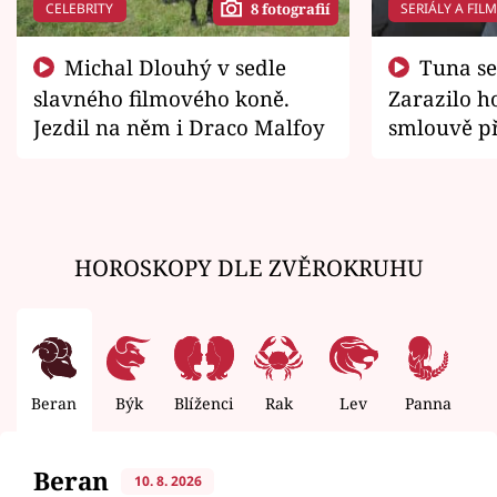
CELEBRITY
SERIÁLY A FIL
8 fotografií
Michal Dlouhý v sedle
Tuna se chtěl vrátit domů.
slavného filmového koně.
Zarazilo ho
Jezdil na něm i Draco Malfoy
smlouvě př
zemřít
HOROSKOPY DLE ZVĚROKRUHU
Beran
Býk
Blíženci
Rak
Lev
Panna
V
Beran
10. 8. 2026