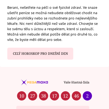
Berani, nešetřete na péči o své fyzické zdraví. Ve snaze
ušetřit peníze se možná nebudete obtěžovat chodit na
zubní prohlídky nebo se rozhodnete pro nejlevnějšího
lékaře. Nic není důležitější než vaše zdraví. Chovejte se
ke svému tělu s úctou a respektem, které si zaslouží.
Možná vám nebude dělat potíže dělat pro druhé to, co
víte, že byste měli dělat pro sebe.
CELÝ HOROSKOP PRO DNEŠNÍ DEN
Vaše šťastná čísla
10
27
38
17
12
46
2