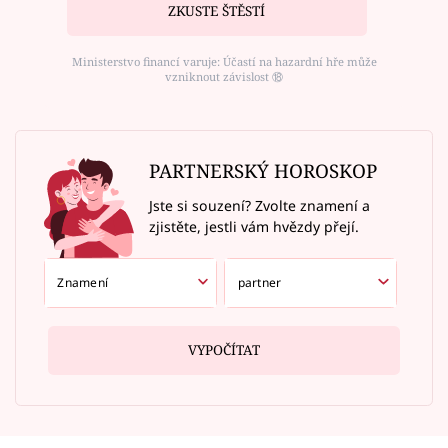
ZKUSTE ŠTĚSTÍ
Ministerstvo financí varuje: Účastí na hazardní hře může
vzniknout závislost ⑱
PARTNERSKÝ HOROSKOP
Jste si souzení? Zvolte znamení a
zjistěte, jestli vám hvězdy přejí.
VYPOČÍTAT