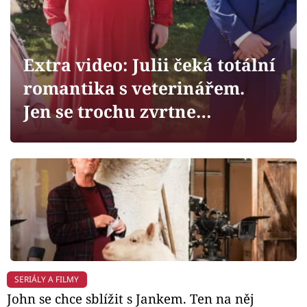
Horoskopy
Sledujte prima+
Extra video: Julii čeká totální
Filmový festival Karlovy Vary
romantika s veterinářem.
Pořady
Jen se trochu zvrtne…
Mámy sobě
Přihlášení
Sledujte nás
SERIÁLY A FILMY
John se chce sblížit s Jankem. Ten na něj