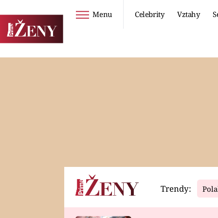
Menu
Celebrity
Vztahy
S
Seriály
Životní styl
ZOO
DIETY A HUBNUTÍ
PROSTŘENO!
CESTOVÁNÍ A
DOVOLENÁ
DUCH
ZDRAVÍ
Trendy:
Pola
Horoskopy
Video
ASTROČLÁNKY
SERIÁLY