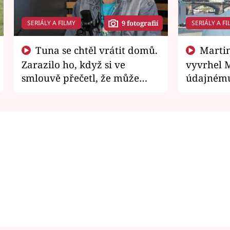
SERIÁLY A FILMY
SERIÁLY A FI
9 fotografií
Tuna se chtěl vrátit domů.
Martin Písařík jako
Zarazilo ho, když si ve
vyvrhel 
smlouvě přečetl, že může
údajnému
zemřít
je v nemil