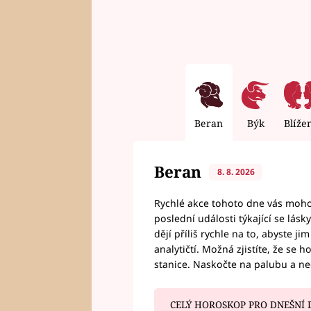
Beran
Býk
Blíže
Beran
8. 8. 2026
Rychlé akce tohoto dne vás mohou
poslední události týkající se lás
dějí příliš rychle na to, abyste 
analytičtí. Možná zjistíte, že se 
stanice. Naskočte na palubu a n
CELÝ HOROSKOP PRO DNEŠNÍ 