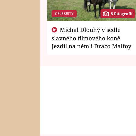
CELEBRITY
8 fotografií
Michal Dlouhý v sedle
slavného filmového koně.
Jezdil na něm i Draco Malfoy