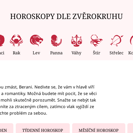
HOROSKOPY DLE ZVĚROKRUHU
nci
Rak
Lev
Panna
Váhy
Štír
Střelec
K
 zmást, Berani. Nedivte se, že vám v hlavě víří
ky a romantiky. Možná budete mít pocit, že se věci
jim mohli skutečně porozumět. Snažte se nebýt tak
honíte za ztraceným cílem, zatímco vlak vyjíždí ze
echte problém za sebou.
DEN
TÝDENNÍ HOROSKOP
MĚSÍČNÍ HOROSKOP