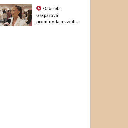
Gabriela
Gášpárová
promluvila o vztahu
a zakládání rodiny