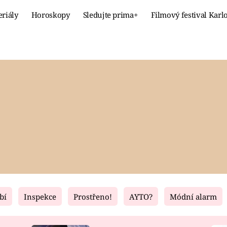
eriály
Horoskopy
Sledujte prima+
Filmový festival Karl
Celebrity
Recept
MÓDA A KRÁSA
HLAVNÍ JÍ
VZTAHY A SEX
SLADKÉ
PRIMA MAMINKA
ZDRAVÉ
bí
Inspekce
Prostřeno!
AYTO?
Módní alarm
Fresh
Living
RECEPTY
BYDLENÍ