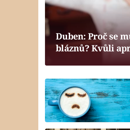
Duben: Proč se m
bláznů? Kvůli apr