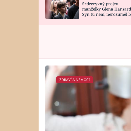
Srdceryvný projev
SNÁŘ
CELEBRITY
manželky Glena Hansard
Syn tu není, nerozuměl b
HOROSKOP NA
VAŘENÍ
tomu, vysvětlila
ROK 2023
ZDRAVÍ A NEMOCI