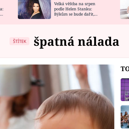
Velká věštba na srpen
NOVINKY
ZAHRADA
a:
podle Helen Stanku:
y
Býkům se bude dařit,
VIDEORECEPTY
DESIGN
Vodnáře čeká jízda
špatná nálada
ŠTÍTEK
TO