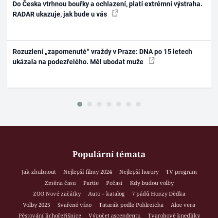
Do Česka vtrhnou bouřky a ochlazení, platí extrémní výstraha.
RADAR ukazuje, jak bude u vás
Rozuzlení „zapomenuté“ vraždy v Praze: DNA po 15 letech
ukázala na podezřelého. Měl ubodat muže
Populární témata
Jak zhubnout
Nejlepší filmy 2024
Nejlepší horory
TV program
Změna času
Partie
Počasí
Kdy budou volby
ZOO Nové začátky
Auto – katalog
7 pádů Honzy Dědka
Volby 2025
Svařené víno
Tatarák podle Pohlreicha
Aloe vera
Pěstování lichořeřišnice
Výpočet ascendentu
Tvarohové knedlíky