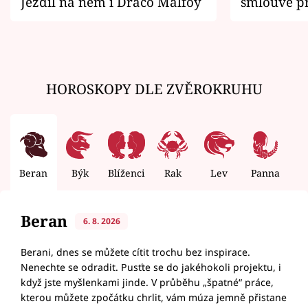
Jezdil na něm i Draco Malfoy
smlouvě př
zemřít
HOROSKOPY DLE ZVĚROKRUHU
Beran
Býk
Blíženci
Rak
Lev
Panna
V
Beran
6. 8. 2026
Berani, dnes se můžete cítit trochu bez inspirace.
Nenechte se odradit. Pusťte se do jakéhokoli projektu, i
když jste myšlenkami jinde. V průběhu „špatné“ práce,
kterou můžete zpočátku chrlit, vám múza jemně přistane