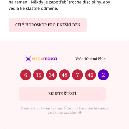
na rameni. Někdy je zapotřebí trocha disciplíny, aby
vedla ke slastné odměně.
CELÝ HOROSKOP PRO DNEŠNÍ DEN
Vaše šťastná čísla
6
15
34
48
7
46
2
ZKUSTE ŠTĚSTÍ
Ministerstvo financí varuje: Účastí na hazardní hře může
vzniknout závislost ⑱