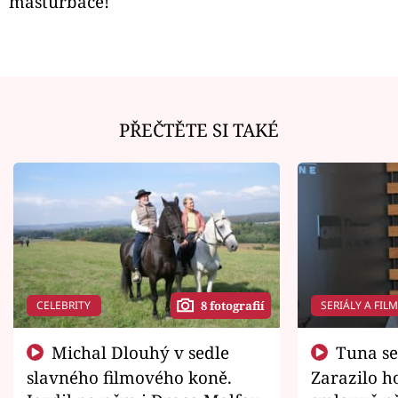
masturbace!
PŘEČTĚTE SI TAKÉ
CELEBRITY
SERIÁLY A FIL
8 fotografií
Michal Dlouhý v sedle
Tuna se chtěl vrátit domů.
slavného filmového koně.
Zarazilo ho