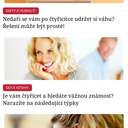
DIETY A HUBNUTÍ
Nedaří se vám po čtyřicítce udržet si váhu?
Řešení může být prosté!
SEX A VZTAHY
Je vám čtyřicet a hledáte vážnou známost?
Narazíte na následující týpky