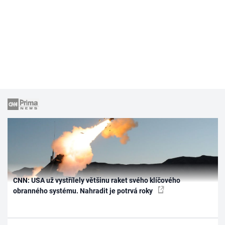
CNN: USA už vystřílely většinu raket svého klíčového
obranného systému. Nahradit je potrvá roky