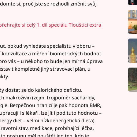
domte si, proč jste se rozhodli změnit svůj
ehrajte si celý 1. díl speciálu Tlouštíci extra
ut, pokud vyhledáte specialistu v oboru –
í konzultace a měření biometrických hodnot
pro vás – u někoho to bude jen mírná úprava
estavit kompletně jiný stravovací plán, u
kty.
y dostat se do kalorického deficitu.
ech makroživin (zejm. trojpoměr sacharidy,
rgie. Bezpečnou hranicí je pak hodnota BMR,
racují i s lékaři, lze jít i pod tuto hodnotu –
nergy diet – velmi nízkoenergetická dieta).
ravotní stav, medikace, probíhající léčba,
to postupu měl pouštět jen ten, kdo je