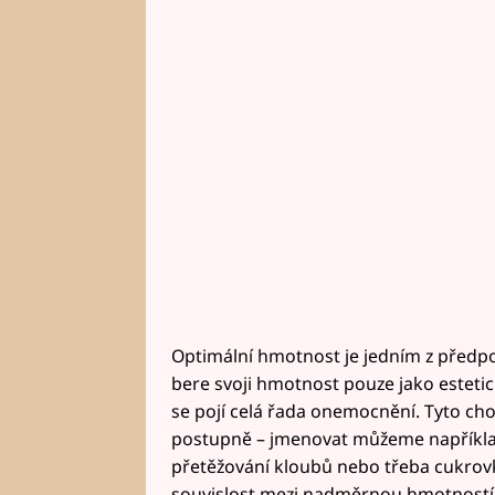
Optimální hmotnost je jedním z předpo
bere svoji hmotnost pouze jako estetic
se pojí celá řada onemocnění. Tyto chor
postupně – jmenovat můžeme napříkl
přetěžování kloubů nebo třeba cukrovku
souvislost mezi nadměrnou hmotností