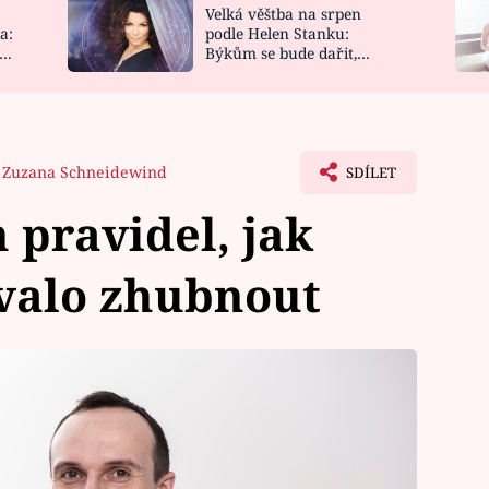
Velká věštba na srpen
NOVINKY
ZAHRADA
a:
podle Helen Stanku:
y
Býkům se bude dařit,
VIDEORECEPTY
DESIGN
Vodnáře čeká jízda
Zuzana Schneidewind
SDÍLET
 pravidel, jak
valo zhubnout