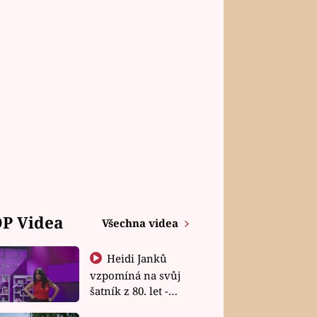
P Videa
Všechna videa
Heidi Janků
vzpomíná na svůj
šatník z 80. let -
Shopaholičky