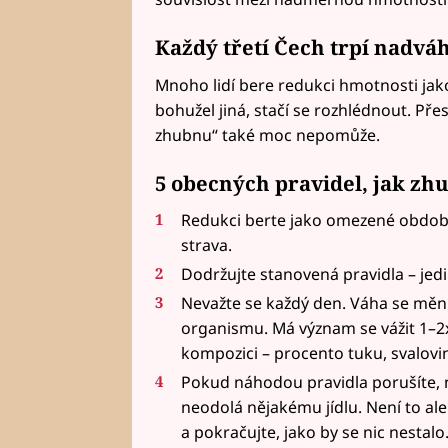
Každý třetí Čech trpí nadvá
Mnoho lidí bere redukci hmotnosti jako
bohužel jiná, stačí se rozhlédnout. Př
zhubnu“ také moc nepomůže.
5 obecných pravidel, jak zh
Redukci berte jako omezené období
strava.
Dodržujte stanovená pravidla – jedi
Nevažte se každý den. Váha se mění
organismu. Má význam se vážit 1–2x 
kompozici – procento tuku, svalovin
Pokud náhodou pravidla porušíte, 
neodolá nějakému jídlu. Není to ale
a pokračujte, jako by se nic nestalo