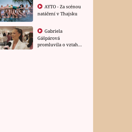
AYTO - Za scénou
natáčení v Thajsku
Gabriela
Gášpárová
promluvila o vztahu
a zakládání rodiny