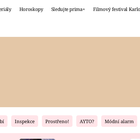
eriály
Horoskopy
Sledujte prima+
Filmový festival Karl
Celebrity
Recept
MÓDA A KRÁSA
HLAVNÍ JÍ
VZTAHY A SEX
SLADKÉ
PRIMA MAMINKA
ZDRAVÉ
bí
Inspekce
Prostřeno!
AYTO?
Módní alarm
Fresh
Living
RECEPTY
BYDLENÍ