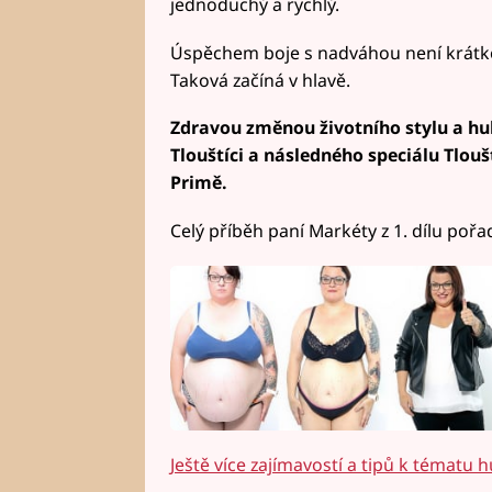
jednoduchý a rychlý.
Úspěchem boje s nadváhou není krátko
Taková začíná v hlavě.
Zdravou změnou životního stylu a hu
Tlouštíci a následného speciálu Tloušt
Primě.
Celý příběh paní Markéty z 1. dílu pořad
Ještě více zajímavostí a tipů k tématu