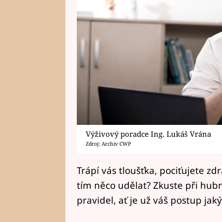
Výživový poradce Ing. Lukáš Vrána
Zdroj: Archiv CWP
Trápí vás tloušťka, pociťujete zd
tím něco udělat? Zkuste při hub
pravidel, ať je už váš postup jaký