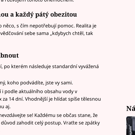
hou a každý pátý obezitou
 něco, s čím nepotřebují pomoc. Realita je
esvědčování sebe sama „kdybych chtěl, tak
ubnout
, po kterém následuje standardní vyvážená
ný, koho podvádíte, jste vy sami.
 i podle aktuálního obsahu vody v
za 14 dní. Vhodnější je hlídat spíše tělesnou
u aj.
Ná
nevzdávejte se! Každému se občas stane, že
 důvod zahodit celý postup. Vraťte se zpátky
.