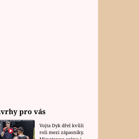
vrhy pro vás
Vojta Dyk dřel kvůli
roli mezi zápasníky.
Minutovou scénu jel