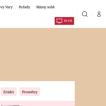
ovy Vary
Pořady
Mámy sobě
Vyhledávání
Můj 
ŽIVĚ
y
Prima+
CNN Prima NEWS
DLA
Prima FRESH
Prima Living
Prima Zoom
Prima Lajk
Zrádci
Proměny
Sledujte nás