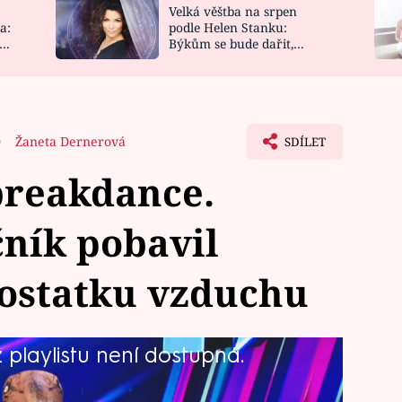
Velká věštba na srpen
NOVINKY
ZAHRADA
a:
podle Helen Stanku:
y
Býkům se bude dařit,
VIDEORECEPTY
DESIGN
Vodnáře čeká jízda
0
Žaneta Dernerová
SDÍLET
breakdance.
ník pobavil
ostatku vzduchu
playlistu není dostupná.
ý bavič a záruka dobré zábavy. O to
 v talentové soutěži skvělou show.