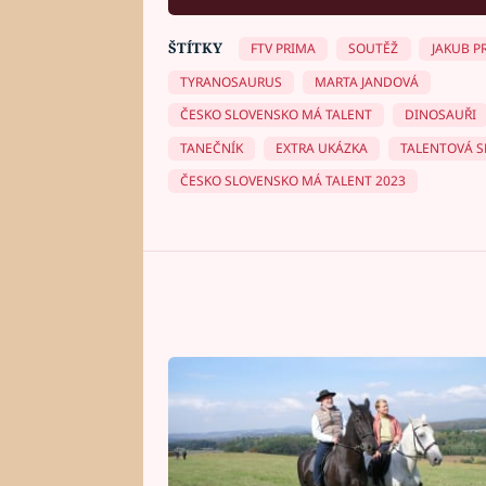
ŠTÍTKY
FTV PRIMA
SOUTĚŽ
JAKUB P
TYRANOSAURUS
MARTA JANDOVÁ
ČESKO SLOVENSKO MÁ TALENT
DINOSAUŘI
TANEČNÍK
EXTRA UKÁZKA
TALENTOVÁ 
ČESKO SLOVENSKO MÁ TALENT 2023