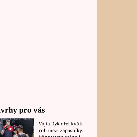
vrhy pro vás
Vojta Dyk dřel kvůli
roli mezi zápasníky.
Minutovou scénu jel