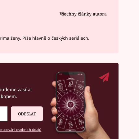
Všechny články autora
ima ženy. Píše hlavně o českých seriálech.
budeme zasílat
oskopem.
ODESLAT
racování osobních údajů