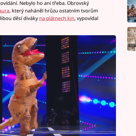
ovídání. Nebylo ho ani třeba. Obrovský
aura
, který naháněl hrůzu ostatním tvorům
blibou děsí diváky
na plátnech kin
, vypovídal