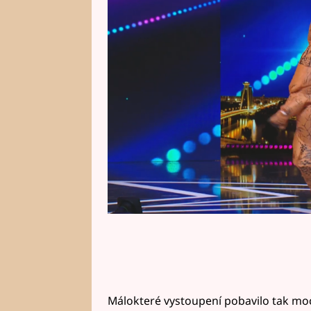
Nad jeho tanečními kreacemi se d
chvílemi popadali smíchy za břic
Málokteré vystoupení pobavilo tak moc