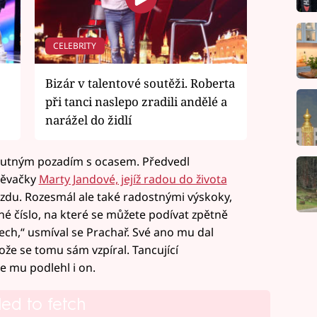
CELEBRITY
Bizár v talentové soutěži. Roberta
při tanci naslepo zradili andělé a
narážel do židlí
ohutným pozadím s ocasem. Předvedl
pěvačky
Marty Jandové, jejíž radou do života
vězdu. Rozesmál ale také radostnými výskoky,
vné číslo, na které se můžete podívat zpětně
ech,“ usmíval se Prachař. Své ano mu dal
tože se tomu sám vzpíral. Tancující
že mu podlehl i on.
led to fetch