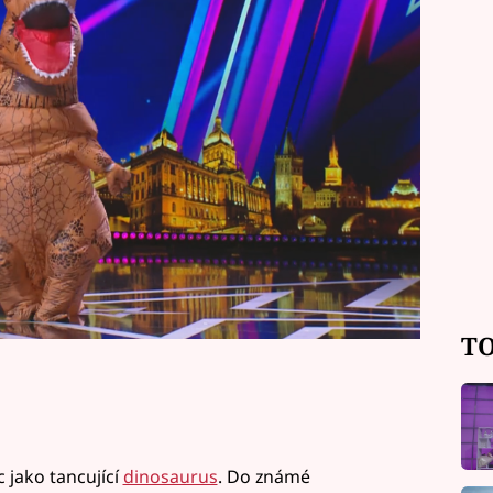
iváci i porotci chvílemi podivovali,
ho. Podívejte se na extra ukázky.
TO
 jako tancující
dinosaurus
. Do známé