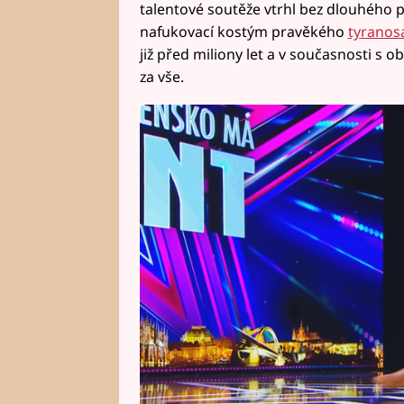
talentové soutěže vtrhl bez dlouhého p
nafukovací kostým pravěkého
tyranos
již před miliony let a v současnosti s o
za vše.