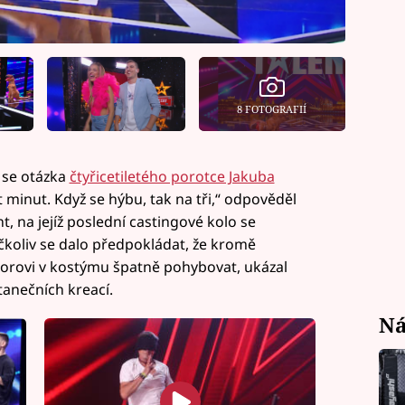
8 FOTOGRAFIÍ
 se otázka
čtyřicetiletého porotce Jakuba
 minut. Když se hýbu, tak na tři,“ odpověděl
, na jejíž poslední castingové kolo se
Ačkoliv se dalo předpokládat, že kromě
borovi v kostýmu špatně pohybovat, ukázal
tanečních kreací.
Ná