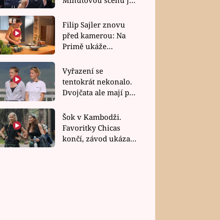
bez dubla
Filip Sajler znovu
před kamerou: Na
Primě ukáže
poctivou kuchyni i
rychlé recepty
Vyřazení se
tentokrát nekonalo.
Dvojčata ale mají po
uzavření třetí etapy
závodu nůž na krku
Šok v Kambodži.
Favoritky Chicas
končí, závod ukázal
svou nejtvrdší tvář