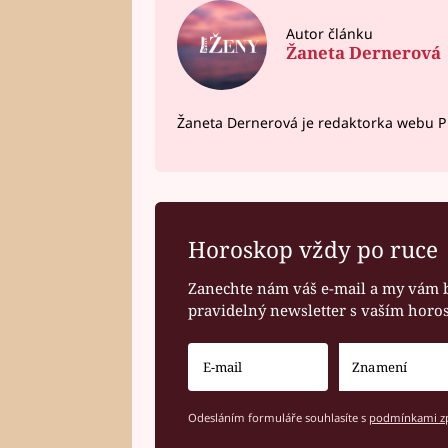
Autor článku
Žaneta Dernerová
Žaneta Dernerová je redaktorka webu Pr
Horoskop vždy po ruce
Zanechte nám váš e-mail a my vám 
pravidelný newsletter s vaším hor
Odesláním formuláře souhlasíte s
podmínkami zp