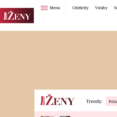
Menu
Celebrity
Vztahy
S
Seriály
Životní styl
ZOO
DIETY A HUBNUTÍ
PROSTŘENO!
CESTOVÁNÍ A
DOVOLENÁ
DUCH
ZDRAVÍ
Trendy:
Pola
Horoskopy
Video
ASTROČLÁNKY
SERIÁLY