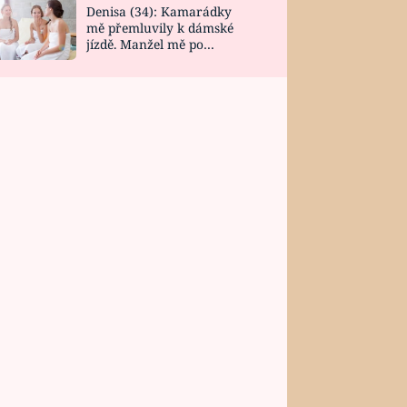
Denisa (34): Kamarádky
mě přemluvily k dámské
jízdě. Manžel mě po
návratu zaskočil