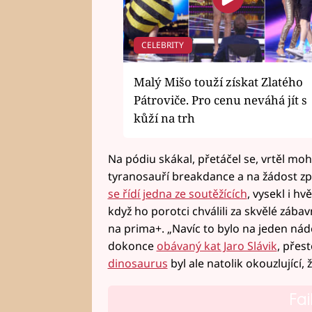
CELEBRITY
Malý Mišo touží získat Zlatého
Pátroviče. Pro cenu neváhá jít s
kůží na trh
Na pódiu skákal, přetáčel se, vrtěl m
tyranosauří breakdance a na žádost z
se řídí jedna ze soutěžících
, vysekl i h
když ho porotci chválili za skvělé zába
na prima+. „Navíc to bylo na jeden nád
dokonce
obávaný kat Jaro Slávik
, přes
dinosaurus
byl ale natolik okouzlující, 
Fai