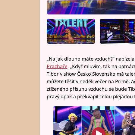
„Na jak dlouho máte vzduch?“ nabízela
Prachaře
. „Když mluvím, tak na patnáct
Tibor v show Česko Slovensko má talent
můžete těšit v neděli večer na Primě. 
ztíženého přísunu vzduchu se bude Ti
pravý opak a překvapil celou plejádou 