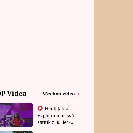
P Videa
Všechna videa
Heidi Janků
vzpomíná na svůj
šatník z 80. let -
Shopaholičky