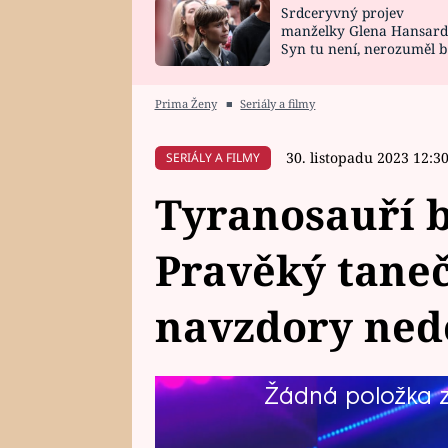
Srdceryvný projev
SNÁŘ
CELEBRITY
manželky Glena Hansard
Syn tu není, nerozuměl b
HOROSKOP NA
VAŘENÍ
tomu, vysvětlila
ROK 2023
Prima Ženy
■
Seriály a filmy
30. listopadu 2023 12:3
SERIÁLY A FILMY
Tyranosauří 
Pravěký taneč
navzdory ned
Žádná položka z 
Dinosaurus rozhodně není typick
víc tyranosaurus Tibor překvapil