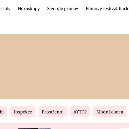
eriály
Horoskopy
Sledujte prima+
Filmový festival Karl
Celebrity
Recept
MÓDA A KRÁSA
HLAVNÍ JÍ
VZTAHY A SEX
SLADKÉ
PRIMA MAMINKA
ZDRAVÉ
bí
Inspekce
Prostřeno!
AYTO?
Módní alarm
Fresh
Living
RECEPTY
BYDLENÍ