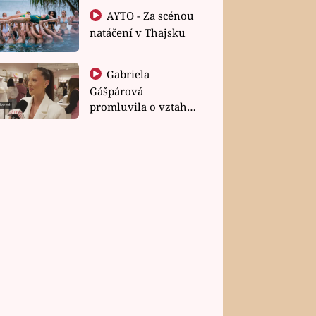
AYTO - Za scénou
natáčení v Thajsku
Gabriela
Gášpárová
promluvila o vztahu
a zakládání rodiny