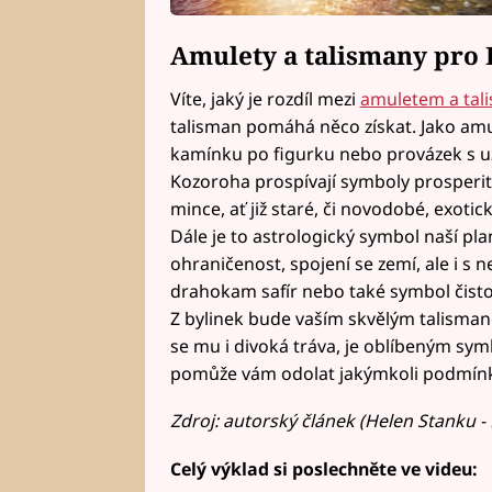
Amulety a talismany pro
Víte, jaký je rozdíl mezi
amuletem a ta
talisman pomáhá něco získat. Jako amul
kamínku po figurku nebo provázek s 
Kozoroha prospívají symboly prosperit
mince, ať již staré, či novodobé, exotic
Dále je to astrologický symbol naší pla
ohraničenost, spojení se zemí, ale i s 
drahokam safír nebo také symbol čistoty
Z bylinek bude vaším skvělým talismanem
se mu i divoká tráva, je oblíbeným symb
pomůže vám odolat jakýmkoli podmín
Zdroj: autorský článek (Helen Stanku - 
Celý výklad si poslechněte ve videu: