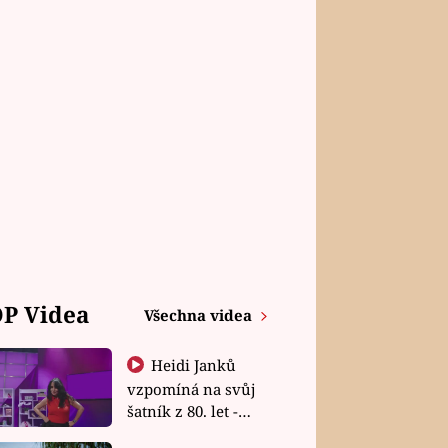
P Videa
Všechna videa
Heidi Janků
vzpomíná na svůj
šatník z 80. let -
Shopaholičky