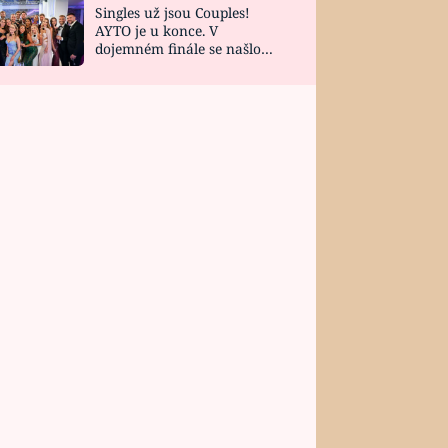
Singles už jsou Couples!
AYTO je u konce. V
dojemném finále se našlo
všech 10 Perfect Matchů