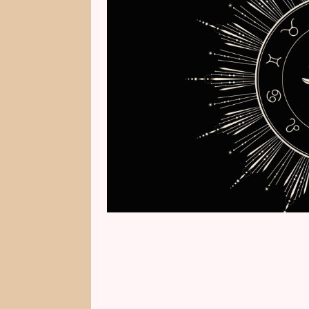
nebo talismany jsou ideální pro
na červen, kterou pro Kozorohy 
vyčetla slavná kartářka Helen St