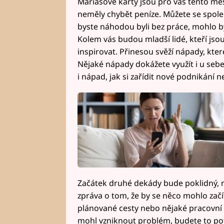
Mariášové karty jsou pro vás tento mě
neměly chybět peníze. Můžete se spole
byste náhodou byli bez práce, mohlo by 
Kolem vás budou mladší lidé, kteří jso
inspirovat. Přinesou svěží nápady, kte
Nějaké nápady dokážete využít i u se
i nápad, jak si zařídit nové podnikání n
Začátek druhé dekády bude poklidný, m
zpráva o tom, že by se něco mohlo začí
plánované cesty nebo nějaké pracovní v
mohl vzniknout problém, budete to pot