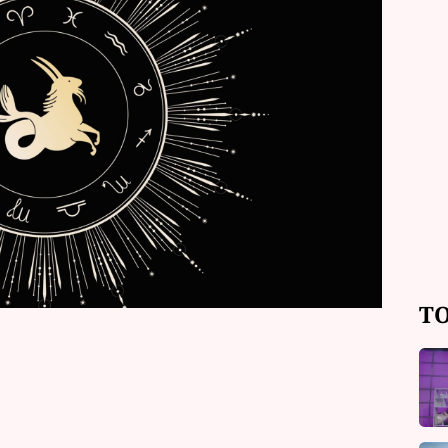
 vaše znamení? Přečtěte si předpověď
z tarotových a mariášových karet
anku.
TO