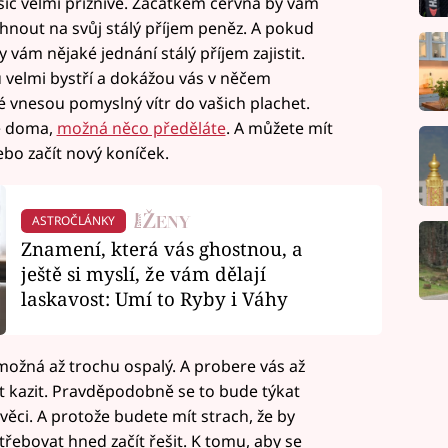
síc velmi příznivé. Začátkem června by vám
hnout na svůj stálý příjem peněz. A pokud
vám nějaké jednání stálý příjem zajistit.
u velmi bystří a dokážou vás v něčem
ré vnesou pomyslný vítr do vašich plachet.
be doma,
možná něco předěláte
. A můžete mít
ebo začít nový koníček.
ASTROČLÁNKY
Znamení, která vás ghostnou, a
ještě si myslí, že vám dělají
laskavost: Umí to Ryby i Váhy
ožná až trochu ospalý. A probere vás až
t kazit. Pravděpodobně se to bude týkat
ěci. A protože budete mít strach, že by
řebovat hned začít řešit. K tomu, aby se