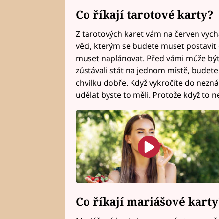
Co říkají tarotové karty?
Z tarotových karet vám na červen vychá
věci, kterým se budete muset postavit 
muset naplánovat. Před vámi může být 
zůstávali stát na jednom místě, budet
chvilku dobře. Když vykročíte do nezn
udělat byste to měli. Protože když to n
Co říkají mariášové karty