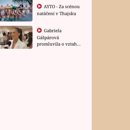
AYTO - Za scénou
natáčení v Thajsku
Gabriela
Gášpárová
promluvila o vztahu
a zakládání rodiny