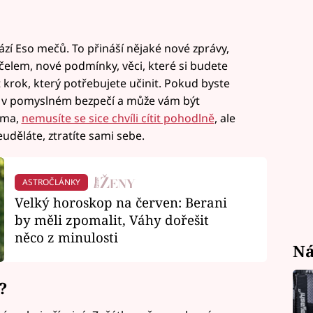
zí Eso mečů. To přináší nějaké nové zprávy,
čelem, nové podmínky, věci, které si budete
krok, který potřebujete učinit. Pokud byste
e v pomyslném bezpečí a může vám být
áma,
nemusíte se sice chvíli cítit pohodlně
, ale
euděláte, ztratíte sami sebe.
ASTROČLÁNKY
Velký horoskop na červen: Berani
by měli zpomalit, Váhy dořešit
něco z minulosti
Ná
?