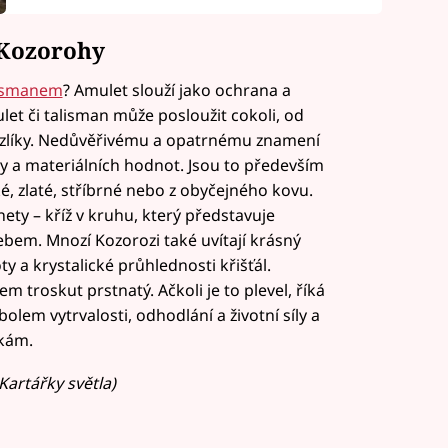
 Kozorohy
lismanem
? Amulet slouží jako ochrana a
et či talisman může posloužit cokoli, od
uzlíky. Nedůvěřivému a opatrnému znamení
y a materiálních hodnot. Jsou to především
ké, zlaté, stříbrné nebo z obyčejného kovu.
nety – kříž v kruhu, který představuje
nebem. Mnozí Kozorozi také uvítají krásný
 a krystalické průhlednosti křišťál.
 troskut prstnatý. Ačkoli je to plevel, říká
olem vytrvalosti, odhodlání a životní síly a
kám.
Kartářky světla)