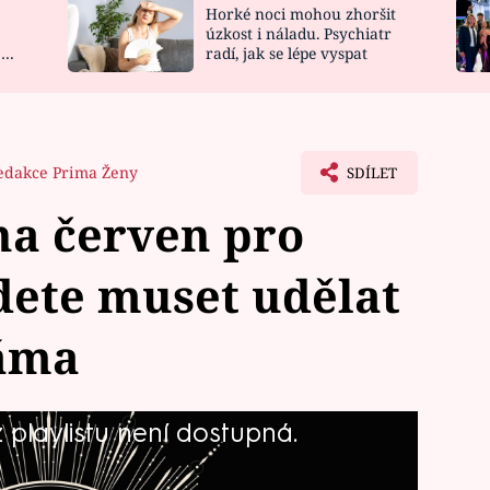
Horké noci mohou zhoršit
NOVINKY
ZAHRADA
úzkost i náladu. Psychiatr
 a
radí, jak se lépe vyspat
VIDEORECEPTY
DESIGN
edakce Prima Ženy
SDÍLET
na červen pro
dete muset udělat
áma
playlistu není dostupná.
i roku 2025? Na co byste si měli dát
yste neměli promeškat? A jaké amulety