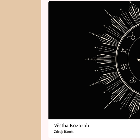
Věštba Kozoroh
Zdroj: iStock