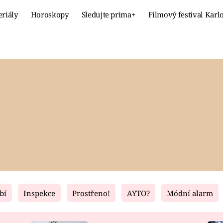
eriály
Horoskopy
Sledujte prima+
Filmový festival Karl
Celebrity
Recept
MÓDA A KRÁSA
HLAVNÍ JÍ
VZTAHY A SEX
SLADKÉ
PRIMA MAMINKA
ZDRAVÉ
bí
Inspekce
Prostřeno!
AYTO?
Módní alarm
Fresh
Living
RECEPTY
BYDLENÍ