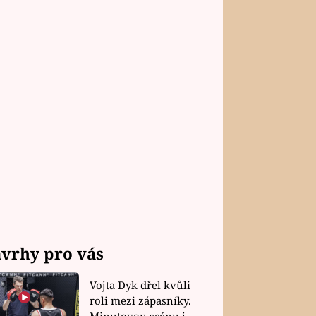
vrhy pro vás
Vojta Dyk dřel kvůli
roli mezi zápasníky.
Minutovou scénu jel