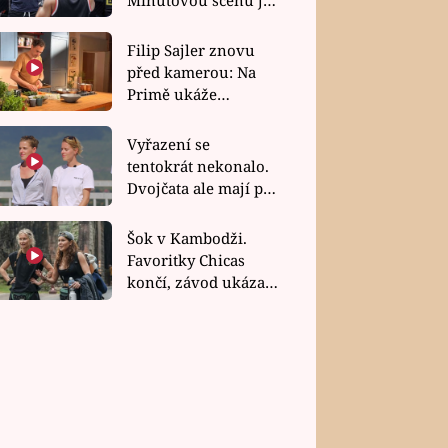
bez dubla
Filip Sajler znovu
před kamerou: Na
Primě ukáže
poctivou kuchyni i
rychlé recepty
Vyřazení se
tentokrát nekonalo.
Dvojčata ale mají po
uzavření třetí etapy
závodu nůž na krku
Šok v Kambodži.
Favoritky Chicas
končí, závod ukázal
svou nejtvrdší tvář