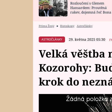
Rozloučení s Glenem
SNÁŘ
CELEBRITY
Hansardem: Proutěná
rakev, dojemná řeč Bona
HOROSKOP NA
VAŘENÍ
zpěv Irglové s Vedderem
ROK 2023
Prima Ženy
■
Horoskopy
Astročlánky
29. května 2025 05:30
r
ASTROČLÁNKY
Velká věštba 
Kozorohy: Bu
krok do nezn
Žádná položka z 
Co čeká Kozorohy v šestém měsíc
pozor, čeho se vyvarovat a co b