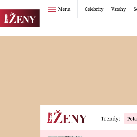
Menu
Celebrity
Vztahy
S
Seriály
Životní styl
ZOO
DIETY A HUBNUTÍ
PROSTŘENO!
CESTOVÁNÍ A
DOVOLENÁ
DUCH
ZDRAVÍ
Trendy:
Pola
Horoskopy
Video
ASTROČLÁNKY
SERIÁLY