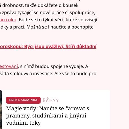
ká drobnost, takže dokážete o kousek
zpráva týkající se nové práce či spolupráce,
ou ruku
. Bude se to týkat věcí, které souvisejí
edky a prací. Možná se i naučíte a pochopíte
oroskopu: Býci jsou uvážliví, Štíři důkladní
estování
, s nímž budou spojené výdaje. A
ádá smlouvy a investice. Ale vše to bude pro
PRIMA MAMINKA
Magie vody: Naučte se čarovat s
prameny, studánkami a jinými
vodními toky