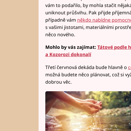
vám to podařilo, by mohla stačit něja
uniknout průšvihu. Pak přijde příjemná 
případně vám
někdo nabídne pomocn
s vašimi jistotami, materiálními prostř
něco nového.
Mohlo by vás zajímat:
Tátové podle h
a Kozorozi dokonalí
Třetí červnová dekáda bude hlavně o
c
možná budete něco plánovat, což si vyž
dobrou věc.