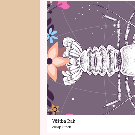
Věštba Rak
Zdroj: iStock