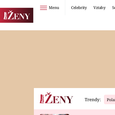
Menu
Celebrity
Vztahy
S
Seriály
Životní styl
ZOO
DIETY A HUBNUTÍ
PROSTŘENO!
CESTOVÁNÍ A
DOVOLENÁ
DUCH
ZDRAVÍ
Trendy:
Pola
Horoskopy
Video
ASTROČLÁNKY
SERIÁLY