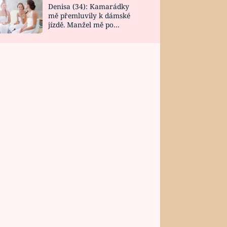
Denisa (34): Kamarádky
mě přemluvily k dámské
jízdě. Manžel mě po
návratu zaskočil