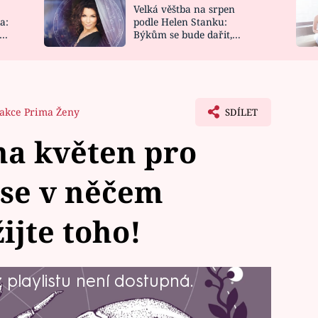
Velká věštba na srpen
NOVINKY
ZAHRADA
a:
podle Helen Stanku:
y
Býkům se bude dařit,
VIDEORECEPTY
DESIGN
Vodnáře čeká jízda
akce Prima Ženy
SDÍLET
na květen pro
 se v něčem
ijte toho!
playlistu není dostupná.
 2025? Na co by si měli dát pozor,
 neměli promeškat? A jaké kouzlo jim