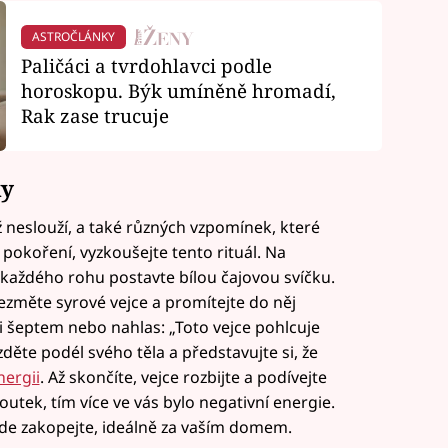
ASTROČLÁNKY
Paličáci a tvrdohlavci podle
horoskopu. Býk umíněně hromadí,
Rak zase trucuje
ky
 neslouží, a také různých vzpomínek, které
 pokoření, vyzkoušejte tento rituál. Na
každého rohu postavte bílou čajovou svíčku.
ezměte syrové vejce a promítejte do něj
i šeptem nebo nahlas: „Toto vejce pohlcuje
děte podél svého těla a představujte si, že
nergii
. Až skončíte, vejce rozbijte a podívejte
outek, tím více ve vás bylo negativní energie.
kde zakopejte, ideálně za vaším domem.