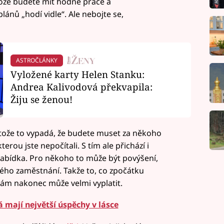
ože budete mít hodně práce a
nů „hodí vidle“. Ale nebojte se,
ASTROČLÁNKY
Vyložené karty Helen Stanku:
Andrea Kalivodová překvapila:
Žiju se ženou!
tože to vypadá, že budete muset za někoho
terou jste nepočítali. S tím ale přichází i
nabídka. Pro někoho to může být povýšení,
ho zaměstnání. Takže to, co zpočátku
ám nakonec může velmi vyplatit.
 mají největší úspěchy v lásce