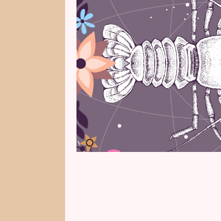
pomůže zbavit se nepříjemných vz
předpověď na květen, kterou pro
karet vyčetla slavná kartářka He