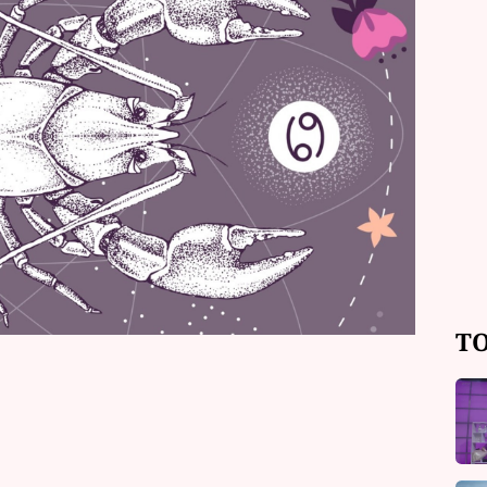
pomínek, které je tíží? Přečtěte si
 Raky z tarotových a mariášových
len Stanku.
TO