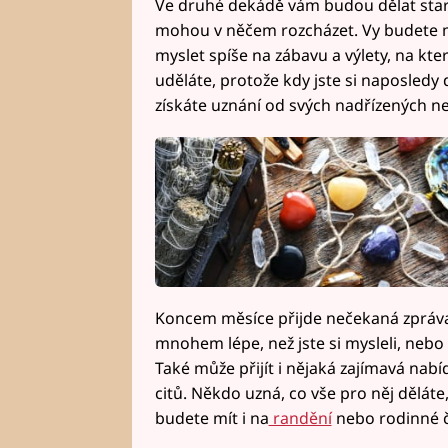
Ve druhé dekádě vám budou dělat star
mohou v něčem rozcházet. Vy budete m
myslet spíše na zábavu a výlety, na kt
uděláte, protože kdy jste si naposledy 
získáte uznání od svých nadřízených ne
Koncem měsíce přijde nečekaná zpráva
mnohem lépe, než jste si mysleli, nebo 
Také může přijít i nějaká zajímavá nabí
citů. Někdo uzná, co vše pro něj děláte,
budete mít i na
randění
nebo rodinné č