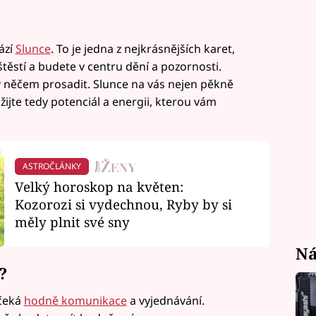
ází
Slunce
. To je jedna z nejkrásnějších karet,
těstí a budete v centru dění a pozornosti.
v něčem prosadit. Slunce na vás nejen pěkně
užijte tedy potenciál a energii, kterou vám
ASTROČLÁNKY
Velký horoskop na květen:
Kozorozi si vydechnou, Ryby by si
měly plnit své sny
Ná
?
 čeká
hodně komunikace
a vyjednávání.