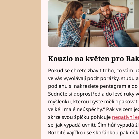
Kouzlo na květen pro Ra
Pokud se chcete zbavit toho, co vám už
ve vás vyvolávají pocit porážky, studu a
podlahu si nakreslete pentagram a do 
Sedněte si doprostřed a do levé ruky v
myšlenku, kterou byste měli opakovat 
velké i malé neúspěchy.“ Pak vejcem jez
skrze svou špičku pohlcuje
negativní e
se, jak vypadá uvnitř. Čím hůř vypadá žl
Rozbité vajíčko i se skořápkou pak ně