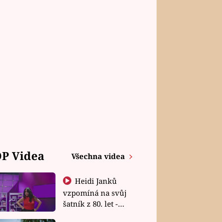
P Videa
Všechna videa
Heidi Janků
vzpomíná na svůj
šatník z 80. let -
Shopaholičky