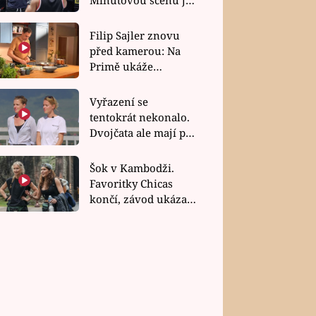
bez dubla
Filip Sajler znovu
před kamerou: Na
Primě ukáže
poctivou kuchyni i
rychlé recepty
Vyřazení se
tentokrát nekonalo.
Dvojčata ale mají po
uzavření třetí etapy
závodu nůž na krku
Šok v Kambodži.
Favoritky Chicas
končí, závod ukázal
svou nejtvrdší tvář