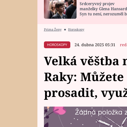
Srdceryvný projev
SNÁŘ
CELEBRITY
manželky Glena Hansard
Syn tu není, nerozuměl b
HOROSKOP NA
VAŘENÍ
tomu, vysvětlila
ROK 2023
Prima Ženy
■
Horoskopy
24. dubna 2025 05:31
red
HOROSKOPY
Velká věštba 
Raky: Můžete
prosadit, využ
Žádná položka z 
Co čeká Raky v pátém měsíci roku
čeho se vyvarovat? Co by naopak