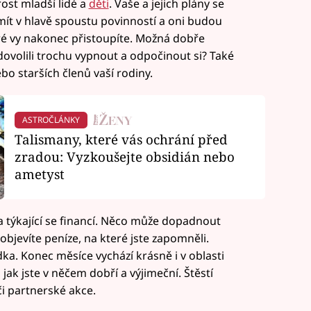
ost mladší lidé a
děti
. Vaše a jejich plány se
ít v hlavě spoustu povinností a oni budou
eré vy nakonec přistoupíte. Možná dobře
dovolili trochu vypnout a odpočinout si? Také
bo starších členů vaší rodiny.
ASTROČLÁNKY
Talismany, které vás ochrání před
zradou: Vyzkoušejte obsidián nebo
ametyst
 týkající se financí. Něco může dopadnout
objevíte peníze, na které jste zapomněli.
dka. Konec měsíce vychází krásně i v oblasti
 jak jste v něčem dobří a výjimeční. Štěstí
i partnerské akce.