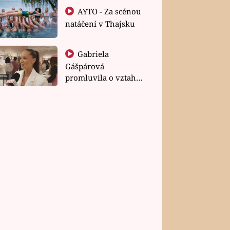
AYTO - Za scénou
natáčení v Thajsku
Gabriela
Gášpárová
promluvila o vztahu
a zakládání rodiny