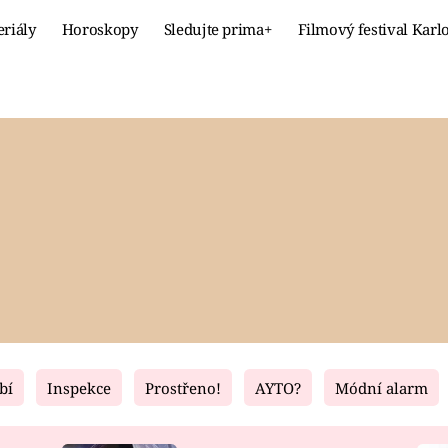
eriály
Horoskopy
Sledujte prima+
Filmový festival Karl
Celebrity
Recept
MÓDA A KRÁSA
HLAVNÍ JÍ
VZTAHY A SEX
SLADKÉ
PRIMA MAMINKA
ZDRAVÉ
bí
Inspekce
Prostřeno!
AYTO?
Módní alarm
Fresh
Living
RECEPTY
BYDLENÍ