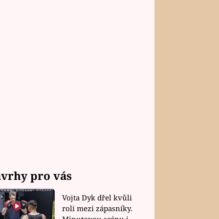
vrhy pro vás
Vojta Dyk dřel kvůli
roli mezi zápasníky.
Minutovou scénu jel