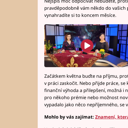
Nejspíš moc odpočívat nebudete, prot
pravděpodobně vám někdo do vašich plá
vynahradíte si to koncem měsíce.
Začátkem května buďte na příjmu, pro
v práci zaskočit. Nebo přijde práce, se k
finanční výhoda a přilepšení, možná i 
pro někoho prémie nebo možnost nové
vypadalo jako něco nepříjemného, se v
Mohlo by vás zajímat:
Znamení, která