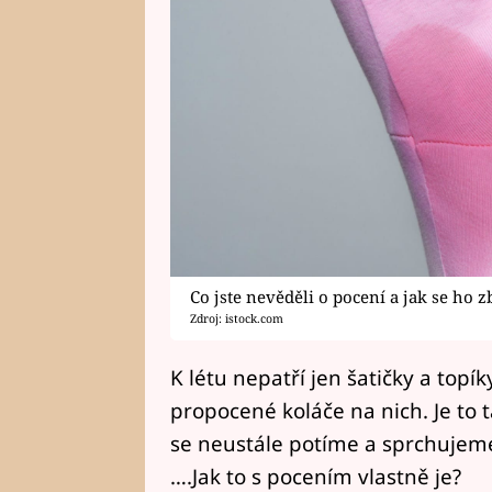
Co jste nevěděli o pocení a jak se ho z
Zdroj: istock.com
K létu nepatří jen šatičky a topíky
propocené koláče na nich. Je to 
se neustále potíme a sprchujem
….Jak to s pocením vlastně je?