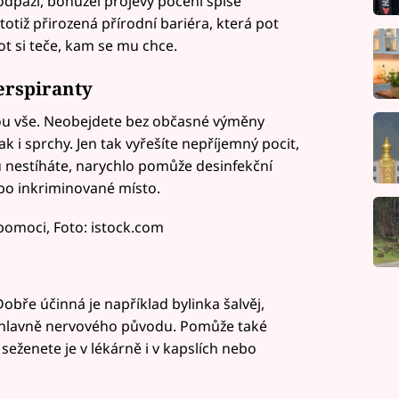
odpaží, bohužel projevy pocení spíše
otiž přirozená přírodní bariéra, která pot
pot si teče, kam se mu chce.
erspiranty
ou vše. Neobejdete bez občasné výměny
ak i sprchy. Jen tak vyřešíte nepříjemný pocit,
u nestíháte, narychlo pomůže desinfekční
bo inkriminované místo.
omoci, Foto: istock.com
Dobře účinná je například bylinka šalvěj,
lavně nervového původu. Pomůže také
 seženete je v lékárně i v kapslích nebo