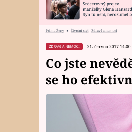
Srdceryvný projev
SNÁŘ
CELEBRITY
manželky Glena Hansard
Syn tu není, nerozuměl b
HOROSKOP NA
VAŘENÍ
tomu, vysvětlila
ROK 2023
Prima Ženy
■
Životní styl
Zdraví a nemoci
21. června 2017 14:00
ZDRAVÍ A NEMOCI
Co jste nevědě
se ho efektivn