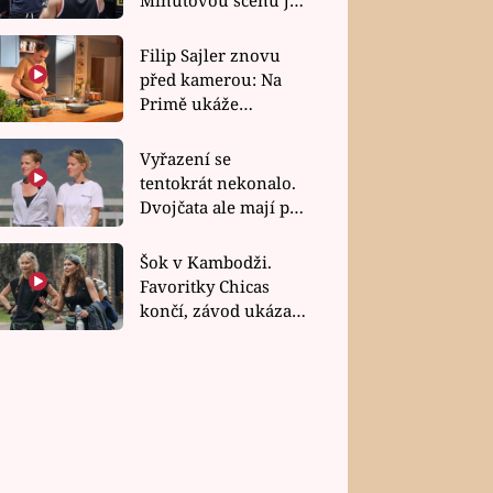
bez dubla
Filip Sajler znovu
před kamerou: Na
Primě ukáže
poctivou kuchyni i
rychlé recepty
Vyřazení se
tentokrát nekonalo.
Dvojčata ale mají po
uzavření třetí etapy
závodu nůž na krku
Šok v Kambodži.
Favoritky Chicas
končí, závod ukázal
svou nejtvrdší tvář