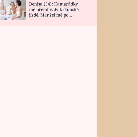
Denisa (34): Kamarádky
mě přemluvily k dámské
jízdě. Manžel mě po
návratu zaskočil