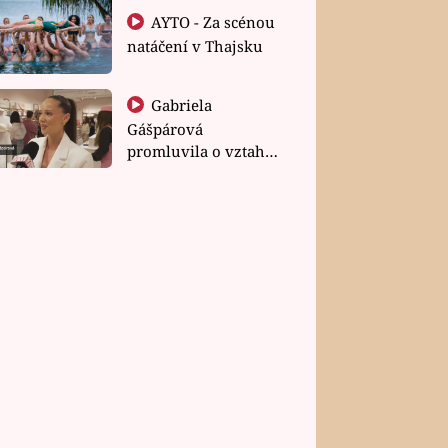
AYTO - Za scénou
natáčení v Thajsku
Gabriela
Gášpárová
promluvila o vztahu
a zakládání rodiny