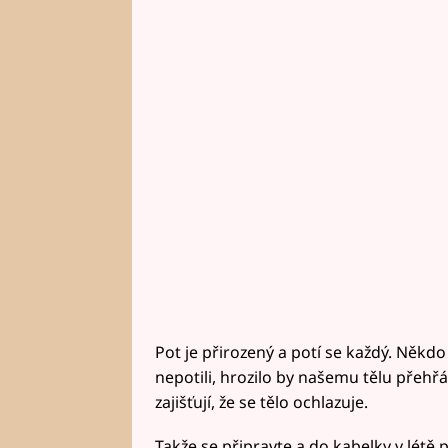
Pot je přirozený a potí se každý. Něk
nepotili, hrozilo by našemu tělu přehřá
zajišťují, že se tělo ochlazuje.
Takže se připravte a do kabelky v létě 