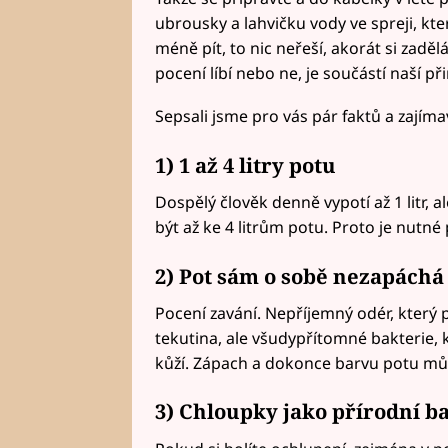
ubrousky a lahvičku vody ve spreji, kt
méně pít, to nic neřeší, akorát si zadě
pocení líbí nebo ne, je součástí naší př
Sepsali jsme pro vás pár faktů a zajímav
1) 1 až 4 litry potu
Dospělý člověk denně vypotí až 1 litr, a
být až ke 4 litrům potu. Proto je nutné
2) Pot sám o sobě nezapáchá
Pocení zavání. Nepříjemný odér, který
tekutina, ale všudypřítomné bakterie, 
kůží. Zápach a dokonce barvu potu může
3) Chloupky jako přírodní b