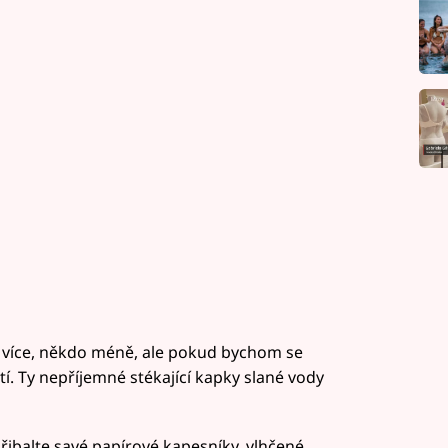
do více, někdo méně, ale pokud bychom se
tí. Ty nepříjemné stékající kapky slané vody
přibalte savé papírové kapesníky, vlhčené