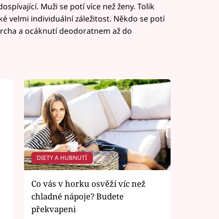
dospívající. Muži se potí více než ženy. Tolik
aké velmi individuální záležitost. Někdo se potí
prcha a ocáknutí deodoratnem až do
DIETY A HUBNUTÍ
Co vás v horku osvěží víc než
chladné nápoje? Budete
překvapeni