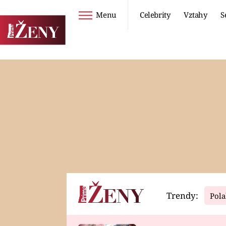
Menu
Celebrity
Vztahy
S
Seriály
Životní styl
ZOO
DIETY A HUBNUTÍ
PROSTŘENO!
CESTOVÁNÍ A
DOVOLENÁ
DUCH
ZDRAVÍ
Trendy:
Pola
Horoskopy
Video
ASTROČLÁNKY
SERIÁLY