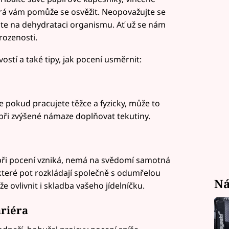
erá vám pomůže se osvěžit. Neopovažujte se
láte na dehydrataci organismu. Ať už se nám
irozenosti.
ostí a také tipy, jak pocení usměrnit:
le pokud pracujete těžce a fyzicky, může to
 při zvýšené námaze doplňovat tekutiny.
 při pocení vzniká, nemá na svědomí samotná
které pot rozkládají společně s odumřelou
Ná
 ovlivnit i skladba vašeho jídelníčku.
ariéra