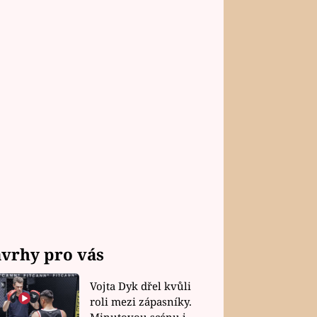
vrhy pro vás
Vojta Dyk dřel kvůli
roli mezi zápasníky.
Minutovou scénu jel