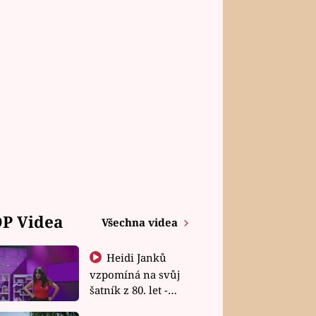
P Videa
Všechna videa
Heidi Janků
vzpomíná na svůj
šatník z 80. let -
Shopaholičky