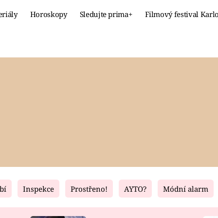
eriály
Horoskopy
Sledujte prima+
Filmový festival Karl
Celebrity
Recept
MÓDA A KRÁSA
HLAVNÍ JÍ
VZTAHY A SEX
SLADKÉ
PRIMA MAMINKA
ZDRAVÉ
bí
Inspekce
Prostřeno!
AYTO?
Módní alarm
Fresh
Living
RECEPTY
BYDLENÍ