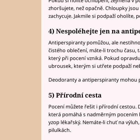
Pokud si holíte ochlupení, zejména v p
zhoršujete, než opačně. Chloupky jsou t
zachycuje. Jakmile si podpaží oholíte, 
4) Nespoléhejte jen na antip
Antiperspiranty pomůžou, ale nestihn
čistého oblečení, máte-li trochu času, t
který při pocení vzniká. Pokud opravd
ubrousek, kterým si utřete podpaží ne
Deodoranty a antiperspiranty mohou p
5) Přírodní cesta
Pocení můžete řešit i přírodní cestou. 
která pomáhá s nadměrným pocením h
yzop lékařský. Nemáte-li chuť na výluh,
pilulkách.