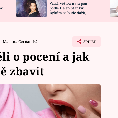
Velká věštba na srpen
NOVINKY
ZAHRADA
a:
podle Helen Stanku:
y
Býkům se bude dařit,
VIDEORECEPTY
DESIGN
Vodnáře čeká jízda
Martina Čerňanská
SDÍLET
li o pocení a jak
ě zbavit