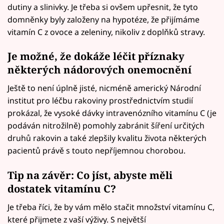
dutiny a slinivky. Je třeba si ovšem upřesnit, že tyto
domněnky byly založeny na hypotéze, že přijímáme
vitamín C z ovoce a zeleniny, nikoliv z doplňků stravy.
Je možné, že dokáže léčit příznaky
některých nádorových onemocnění
Ještě to není úplně jisté, nicméně americký Národní
institut pro léčbu rakoviny prostřednictvím studií
prokázal, že vysoké dávky intravenózního vitamínu C (je
podáván nitrožilně) pomohly zabránit šíření určitých
druhů rakovin a také zlepšily kvalitu života některých
pacientů právě s touto nepříjemnou chorobou.
Tip na závěr: Co jíst, abyste měli
dostatek vitamínu C?
Je třeba říci, že by vám mělo stačit množství vitamínu C,
které přijmete z vaší výživy. S největší