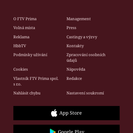
O FTV Prima
Management
Volná místa
Press
Reklama
Castingy a výzvy
HbbTV
Kontakty
Podmínky užívání
Zpracování osobních
údajů
Cookies
Nápověda
Vlastník FTV Prima spol.
Redakce
s r.o.
Nahlásit chybu
Nastavení soukromí
App Store
Google Play