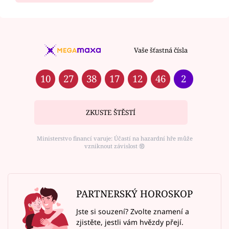
Vaše šťastná čísla
10
27
38
17
12
46
2
ZKUSTE ŠTĚSTÍ
Ministerstvo financí varuje: Účastí na hazardní hře může
vzniknout závislost ⑱
PARTNERSKÝ HOROSKOP
Jste si souzení? Zvolte znamení a
zjistěte, jestli vám hvězdy přejí.