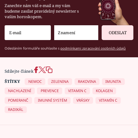
Zanechte nám váš e-mail a my vám
budeme zasílat pravidelný newsletter s
vaším horoskopem.
ODESLAT
Odesláním formuláře souhlasíte s
podmínkami zpracování osobních údajů
Sdílejte článek
ŠTÍTKY
NEMOC
ZELENINA
RAKOVINA
IMUNITA
NACHLAZENÍ
PREVENCE
VITAMIN C
KOLAGEN
POMERANČ
IMUNNÍ SYSTÉM
VRÁSKY
VITAMÍN C
RADIKÁL