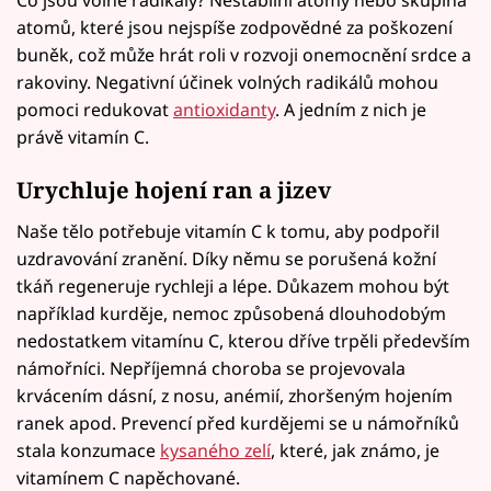
atomů, které jsou nejspíše zodpovědné za poškození
buněk, což může hrát roli v rozvoji onemocnění srdce a
rakoviny. Negativní účinek volných radikálů mohou
pomoci redukovat
antioxidanty
. A jedním z nich je
právě vitamín C.
Urychluje hojení ran a jizev
Naše tělo potřebuje vitamín C k tomu, aby podpořil
uzdravování zranění. Díky němu se porušená kožní
tkáň regeneruje rychleji a lépe. Důkazem mohou být
například kurděje, nemoc způsobená dlouhodobým
nedostatkem vitamínu C, kterou dříve trpěli především
námořníci. Nepříjemná choroba se projevovala
krvácením dásní, z nosu, anémií, zhoršeným hojením
ranek apod. Prevencí před kurdějemi se u námořníků
stala konzumace
kysaného zelí
, které, jak známo, je
vitamínem C napěchované.