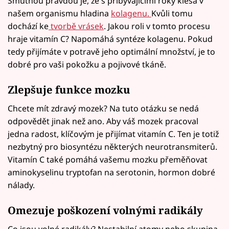
Smutnou pravdou je, že s přibývajícími roky klesá v
našem organismu hladina
kolagenu.
Kvůli tomu
dochází ke
tvorbě vrásek
. Jakou roli v tomto procesu
hraje vitamín C? Napomáhá syntéze kolagenu. Pokud
tedy přijímáte v potravě jeho optimální množství, je to
dobré pro vaši pokožku a pojivové tkáně.
Zlepšuje funkce mozku
Chcete mít zdravý mozek? Na tuto otázku se nedá
odpovědět jinak než ano. Aby váš mozek pracoval
jedna radost, klíčovým je přijímat vitamín C. Ten je totiž
nezbytný pro biosyntézu některých neurotransmiterů.
Vitamín C také pomáhá vašemu mozku přeměňovat
aminokyselinu tryptofan na serotonin, hormon dobré
nálady.
Omezuje poškození volnými radikály
Co jsou volné radikály? Nestabilní atomy nebo skupina