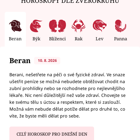
HOROSKOPY DLE ZVĚROKRUHU
Beran
Býk
Blíženci
Rak
Lev
Panna
V
Beran
10. 8. 2026
Berani, nešetřete na péči o své fyzické zdraví. Ve snaze
ušetřit peníze se možná nebudete obtěžovat chodit na
zubní prohlídky nebo se rozhodnete pro nejlevnějšího
lékaře. Nic není důležitější než vaše zdraví. Chovejte se
ke svému tělu s úctou a respektem, které si zaslouží.
Možná vám nebude dělat potíže dělat pro druhé to, co
víte, že byste měli dělat pro sebe.
CELÝ HOROSKOP PRO DNEŠNÍ DEN