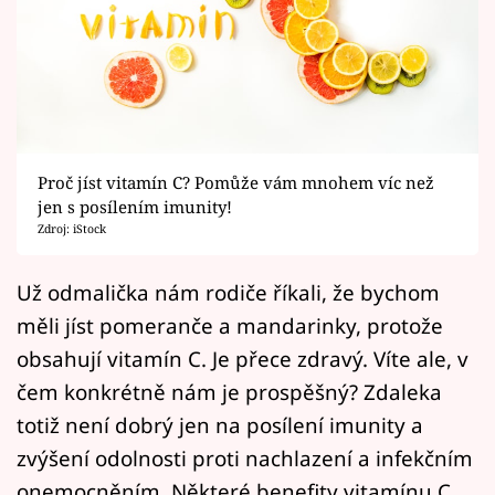
Horoskopy
Sledujte prima+
Filmový festival Karlovy Vary
Pořady
Proč jíst vitamín C? Pomůže vám mnohem víc než
jen s posílením imunity!
Mámy sobě
Zdroj: iStock
Přihlášení
Už odmalička nám rodiče říkali, že bychom
měli jíst pomeranče a mandarinky, protože
obsahují vitamín C. Je přece zdravý. Víte ale, v
Sledujte nás
čem konkrétně nám je prospěšný? Zdaleka
totiž není dobrý jen na posílení imunity a
zvýšení odolnosti proti nachlazení a infekčním
onemocněním. Některé benefity vitamínu C