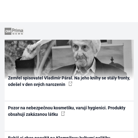
Zemřel spisovatel Vladimír Páral. Na jeho knihy se stály fronty,
odešel v den svých narozenin
Pozor na nebezpečnou kosmetiku, varují hygienici. Produkty
obsahují zakázanou látku
Babiš si chce posvítit na Klempířovu kulturní politiku.