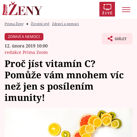
ŽIVĚ
Prima Ženy
■
Životní styl
Zdraví a nemoci
Trendy:
Polabí
Inspekce
Prostřeno!
AYTO?
ZDRAVÍ A NEMOCI
SDÍLET
Módní alarm
Zrádci
Proměny
12. února 2019 10:00
redakce Prima Zoom
Proč jíst vitamín C?
Pomůže vám mnohem víc
Témata
než jen s posílením
Celebrity
imunity!
Vztahy
Seriály