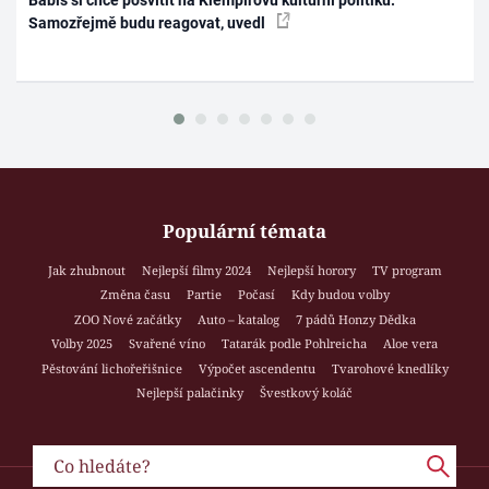
Samozřejmě budu reagovat, uvedl
Populární témata
Jak zhubnout
Nejlepší filmy 2024
Nejlepší horory
TV program
Změna času
Partie
Počasí
Kdy budou volby
ZOO Nové začátky
Auto – katalog
7 pádů Honzy Dědka
Volby 2025
Svařené víno
Tatarák podle Pohlreicha
Aloe vera
Pěstování lichořeřišnice
Výpočet ascendentu
Tvarohové knedlíky
Nejlepší palačinky
Švestkový koláč