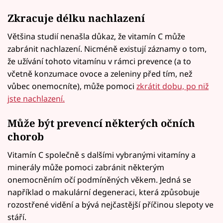
Zkracuje délku nachlazení
Většina studií nenašla důkaz, že vitamín C může
zabránit nachlazení. Nicméně existují záznamy o tom,
že užívání tohoto vitamínu v rámci prevence (a to
včetně konzumace ovoce a zeleniny před tím, než
vůbec onemocníte), může pomoci
zkrátit dobu, po niž
jste nachlazení.
Může být prevencí některých očních
chorob
Vitamín C společně s dalšími vybranými vitamíny a
minerály může pomoci zabránit některým
onemocněním očí podmíněných věkem. Jedná se
například o makulární degeneraci, která způsobuje
rozostřené vidění a bývá nejčastější příčinou slepoty ve
stáří.