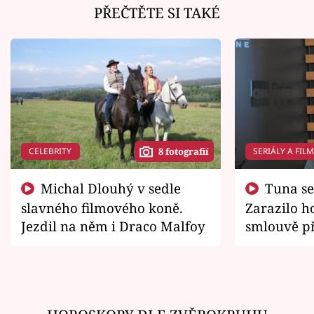
PŘEČTĚTE SI TAKÉ
CELEBRITY
SERIÁLY A FIL
8 fotografií
Michal Dlouhý v sedle
Tuna se chtěl vrátit domů.
slavného filmového koně.
Zarazilo ho
Jezdil na něm i Draco Malfoy
smlouvě př
zemřít