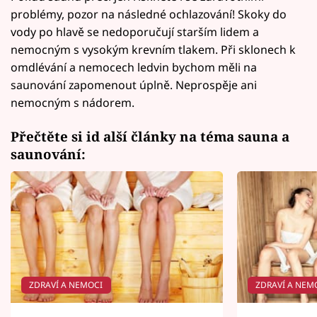
problémy, pozor na následné ochlazování! Skoky do
vody po hlavě se nedoporučují starším lidem a
nemocným s vysokým krevním tlakem. Při sklonech k
omdlévání a nemocech ledvin bychom měli na
saunování zapomenout úplně. Neprospěje ani
nemocným s nádorem.
Přečtěte si id alší články na téma sauna a
saunování:
ZDRAVÍ A NEMOCI
ZDRAVÍ A NEM