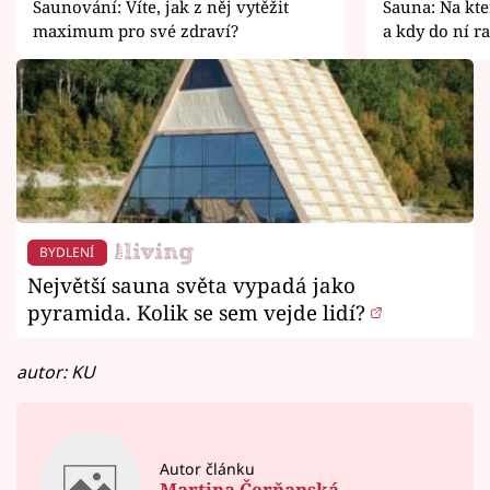
Saunování: Víte, jak z něj vytěžit
Sauna: Na kt
maximum pro své zdraví?
a kdy do ní r
BYDLENÍ
Největší sauna světa vypadá jako
pyramida. Kolik se sem vejde lidí?
autor: KU
Autor článku
Martina Čerňanská