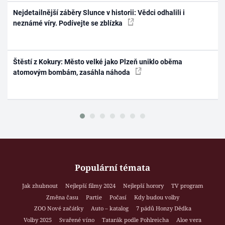
Nejdetailnější záběry Slunce v historii: Vědci odhalili i
neznámé víry. Podívejte se zblízka
Štěstí z Kokury: Město velké jako Plzeň uniklo oběma
atomovým bombám, zasáhla náhoda
Populární témata
Jak zhubnout
Nejlepší filmy 2024
Nejlepší horory
TV program
Změna času
Partie
Počasí
Kdy budou volby
ZOO Nové začátky
Auto – katalog
7 pádů Honzy Dědka
Volby 2025
Svařené víno
Tatarák podle Pohlreicha
Aloe vera