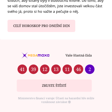
vzduch, aby vztahy byly v budoucnu klidné. Do toho, aby
se váš domov stal útočištěm, jste investovali velkou část
svého já, proto si ho važte a pečujte o něj.
CELÝ HOROSKOP PRO DNEŠNÍ DEN
Vaše šťastná čísla
41
39
12
13
11
46
2
ZKUSTE ŠTĚSTÍ
Ministerstvo financí varuje: Účastí na hazardní hře může
vzniknout závislost ⑱