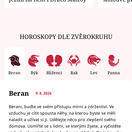
zemřít
HOROSKOPY DLE ZVĚROKRUHU
Beran
Býk
Blíženci
Rak
Lev
Panna
V
Beran
9. 8. 2026
Berani, buďte ve svém přístupu mírní a zdrženliví. Ve
vzduchu je cítit spousta něhy, na kterou byste se měli
naladit a užívat si ji. Udělejte něco pro zlepšení svého
domova. Usmiřte se s lidmi, se kterými žijete, a vyčistěte