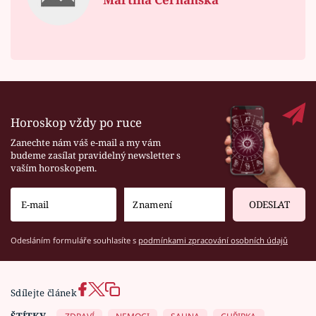
Horoskop vždy po ruce
Zanechte nám váš e-mail a my vám
budeme zasílat pravidelný newsletter s
vaším horoskopem.
ODESLAT
Odesláním formuláře souhlasíte s
podmínkami zpracování osobních údajů
Sdílejte článek
ŠTÍTKY