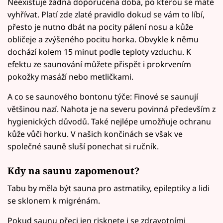
Neexistuje žádná doporučená doba, po kterou se máte
vyhřívat. Platí zde zlaté pravidlo dokud se vám to líbí,
přesto je nutno dbát na pocity pálení nosu a kůže
obličeje a zvýšeného pocitu horka. Obvykle k němu
dochází kolem 15 minut podle teploty vzduchu. K
efektu ze saunování můžete přispět i prokrvením
pokožky masáží nebo metličkami.
A co se saunového bontonu týče: Finové se saunují
většinou nazí. Nahota je na severu povinná především z
hygienických důvodů. Také nejlépe umožňuje ochranu
kůže vůči horku. V našich končinách se však ve
společné sauně sluší ponechat si ručník.
Kdy na saunu zapomenout?
Tabu by měla být sauna pro astmatiky, epileptiky a lidi
se sklonem k migrénám.
Pokud saunu přeci jen risknete i se zdravotními