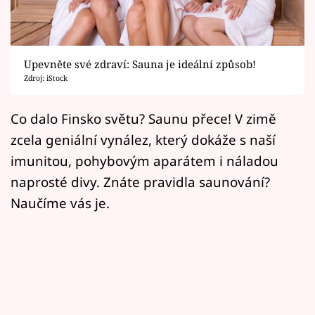
Horoskopy
Sledujte prima+
Upevněte své zdraví: Sauna je ideální způsob!
Filmový festival Karlovy Vary
Zdroj: iStock
Pořady
Co dalo Finsko světu? Saunu přece! V zimě
zcela geniální vynález, který dokáže s naší
Mámy sobě
imunitou, pohybovým aparátem i náladou
naprosté divy. Znáte pravidla saunování?
Přihlášení
Naučíme vás je.
Sledujte nás