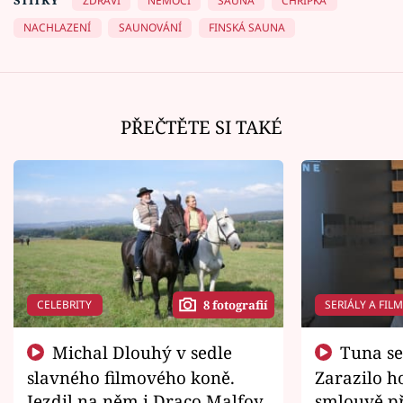
ZDRAVÍ
NEMOCI
SAUNA
CHŘIPKA
NACHLAZENÍ
SAUNOVÁNÍ
FINSKÁ SAUNA
PŘEČTĚTE SI TAKÉ
CELEBRITY
SERIÁLY A FIL
8 fotografií
Michal Dlouhý v sedle
Tuna se chtěl vrátit domů.
slavného filmového koně.
Zarazilo ho
Jezdil na něm i Draco Malfoy
smlouvě př