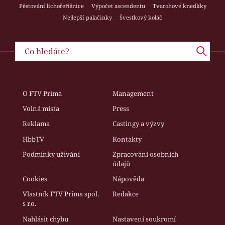
Pěstování lichořeřišnice
Výpočet ascendentu
Tvarohové knedlíky
Nejlepší palačinky
Švestkový koláč
O FTV Prima
Management
Volná místa
Press
Reklama
Castingy a výzvy
HbbTV
Kontakty
Podmínky užívání
Zpracování osobních
údajů
Cookies
Nápověda
Vlastník FTV Prima spol.
Redakce
s r.o.
Nahlásit chybu
Nastavení soukromí