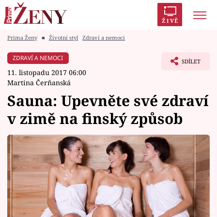
ŽIVĚ
Prima Ženy
■
Životní styl
Zdraví a nemoci
Trendy:
Polabí
Inspekce
Prostřeno!
AYTO?
ZDRAVÍ A NEMOCI
SDÍLET
Módní alarm
Zrádci
Proměny
11. listopadu 2017 06:00
Martina Čerňanská
Sauna: Upevněte své zdraví
v zimě na finský způsob
Témata
Celebrity
Vztahy
Seriály