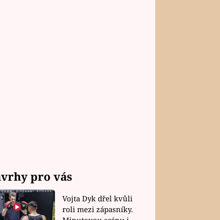
vrhy pro vás
Vojta Dyk dřel kvůli
roli mezi zápasníky.
Minutovou scénu jel