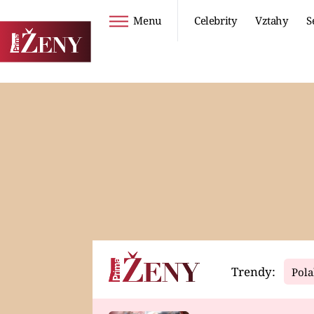
Menu
Celebrity
Vztahy
S
Seriály
Životní styl
ZOO
DIETY A HUBNUTÍ
PROSTŘENO!
CESTOVÁNÍ A
DOVOLENÁ
DUCH
ZDRAVÍ
Trendy:
Pola
Horoskopy
Video
ASTROČLÁNKY
SERIÁLY