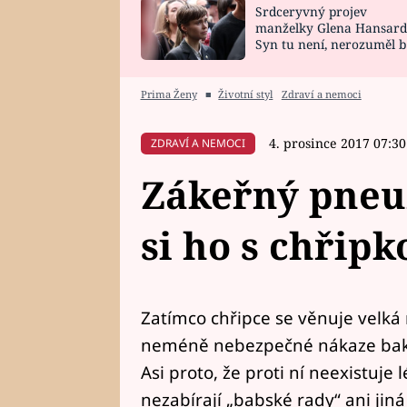
Srdceryvný projev
SNÁŘ
CELEBRITY
manželky Glena Hansard
Syn tu není, nerozuměl b
HOROSKOP NA
VAŘENÍ
tomu, vysvětlila
ROK 2023
Prima Ženy
■
Životní styl
Zdraví a nemoci
4. prosince 2017 07:30
ZDRAVÍ A NEMOCI
Zákeřný pneu
si ho s chřipk
Zatímco chřipce se věnuje velká
neméně nebezpečné nákaze bakt
Asi proto, že proti ní neexistuje 
nezabírají „babské rady“ ani jin