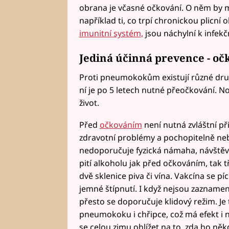
obrana je včasné očkování. O něm by mě
například ti, co trpí chronickou plicn
imunitní systém,
jsou náchylní k infek
Jediná účinná prevence - oč
Proti pneumokokům existují různé druh
ní je po 5 letech nutné přeočkování. No
život.
Před
očkováním
není nutná zvláštní př
zdravotní problémy a pochopitelně neb
nedoporučuje fyzická námaha, návštěva
pití alkoholu jak před očkováním, tak 
dvě sklenice piva či vína. Vakcína se p
jemné štípnutí. I když nejsou zazname
přesto se doporučuje klidový režim. J
pneumokoku i chřipce, což má efekt i 
se celou zimu ohlížet na to, zda ho ně