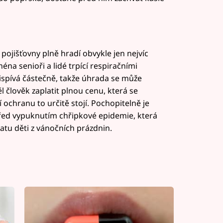
ojišťovny plně hradí obvykle jen nejvíc
na senioři a lidé trpící respiračními
řispívá částečně, takže úhrada se může
 člověk zaplatit plnou cenu, která se
 ochranu to určitě stojí. Pochopitelně je
ě před vypuknutím chřipkové epidemie, která
atu děti z vánočních prázdnin.