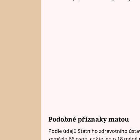
Podobné příznaky matou
Podle údajů Státního zdravotního úst
zemřelo 66 osob, což je jen o 18 méně 