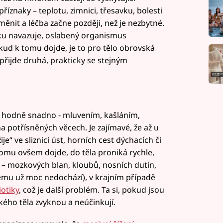
říznaky – teplotu, zimnici, třesavku, bolesti
měnit a léčba začne později, než je nezbytné.
ipku navazuje, oslabený organismus
okud k tomu dojde, je to pro tělo obrovská
 přijde druhá, prakticky se stejným
 hodně snadno - mluvením, kašláním,
na potřísněných věcech. Je zajímavé, že až u
e“ ve sliznici úst, horních cest dýchacích či
tomu ovšem dojde, do těla proniká rychle,
y – mozkových blan, kloubů, nosních dutin,
němu už moc nedochází), v krajním případě
iotiky
, což je další problém. Ta si, pokud jsou
kého těla zvyknou a neúčinkují.