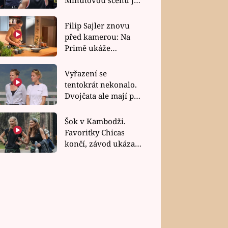
bez dubla
Filip Sajler znovu
před kamerou: Na
Primě ukáže
poctivou kuchyni i
rychlé recepty
Vyřazení se
tentokrát nekonalo.
Dvojčata ale mají po
uzavření třetí etapy
závodu nůž na krku
Šok v Kambodži.
Favoritky Chicas
končí, závod ukázal
svou nejtvrdší tvář