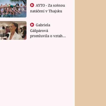
AYTO - Za scénou
natáčení v Thajsku
Gabriela
Gášpárová
promluvila o vztahu
a zakládání rodiny