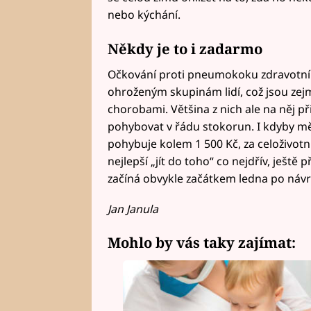
nebo kýchání.
Někdy je to i zadarmo
Očkování proti pneumokoku zdravotní p
ohroženým skupinám lidí, což jsou zejmé
chorobami. Většina z nich ale na něj p
pohybovat v řádu stokorun. I kdyby měl
pohybuje kolem 1 500 Kč, za celoživotní
nejlepší „jít do toho“ co nejdřív, ješt
začíná obvykle začátkem ledna po návr
Jan Janula
Mohlo by vás taky zajímat: