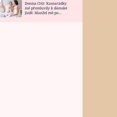
Denisa (34): Kamarádky
mě přemluvily k dámské
jízdě. Manžel mě po
návratu zaskočil