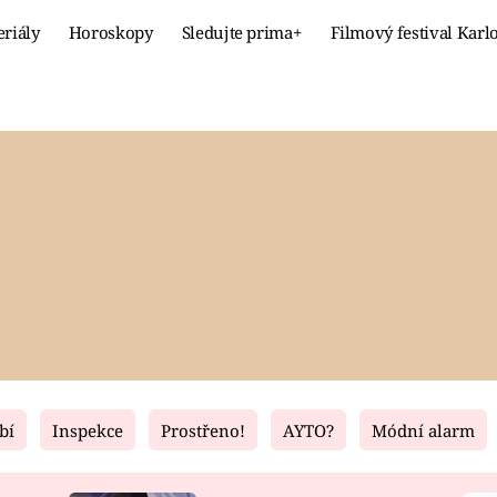
eriály
Horoskopy
Sledujte prima+
Filmový festival Karl
Celebrity
Recept
MÓDA A KRÁSA
HLAVNÍ JÍ
VZTAHY A SEX
SLADKÉ
PRIMA MAMINKA
ZDRAVÉ
bí
Inspekce
Prostřeno!
AYTO?
Módní alarm
Fresh
Living
RECEPTY
BYDLENÍ