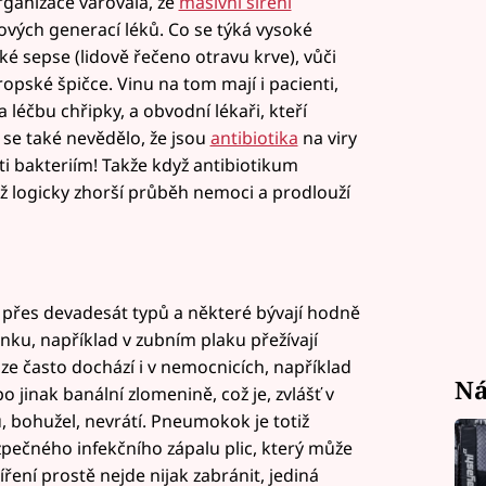
ganizace varovala, že
masivní šíření
ových generací léků. Co se týká vysoké
ěžké sepse (lidově řečeno otravu krve), vůči
opské špičce. Vinu na tom mají i pacienti,
 léčbu chřipky, a obvodní lékaři, kteří
 se také nevědělo, že jsou
antibiotika
na viry
ti bakteriím! Takže když antibiotikum
ož logicky zhorší průběh nemoci a prodlouží
e přes devadesát typů a některé bývají hodně
nku, například v zubním plaku přežívají
e často dochází i v nemocnicích, například
Ná
 jinak banální zlomenině, což je, zvlášť v
, bohužel, nevrátí. Pneumokok je totiž
ečného infekčního zápalu plic, který může
íření prostě nejde nijak zabránit, jediná