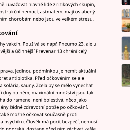
li uvažovat hlavně lidé z rizikových skupin,
í obstrukční nemocí, astmatem, mají oslabený
čním chorobám nebo jsou ve velkém stresu.
kování
y vakcín. Používá se např. Pneumo 23, ale u
vější a účinnější Prevenar 13 chrání celý
íprava, jedinou podmínkou je nemít aktuální
rat antibiotika. Před očkováním se ale
 solária, sauny. Zcela by se mělo vynechat
tři dny po něm, maximální množství jsou tak
íchá do ramene, není bolestivá, něco jako
nány žádné zdravotní potíže po očkování,
e také možné očkovat současně proti
na psychiku. Člověk má pocit bezpečí, nemusí
kdo poprská, dostane před ním záchvat kašle