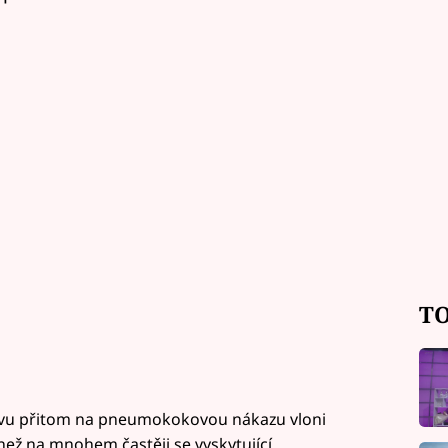
TO
avu přitom na pneumokokovou nákazu vloni
než na mnohem častěji se vyskytující