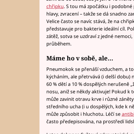
chřipku
. S tou má zpočátku i podobné p
hlavy, zvracení – takže se dá snadno za
Velice často se navíc stává, že na chř
představuje pro bakterie ideální cíl. P
zátěž, sotva se uzdraví z jedné nemoci,
průběhem.
Máme ho v sobě, ale…
Pneumokok se přenáší vzduchem, a to
kýcháním, ale přetrvává (i delší dobu) 
60 % dětí a 10 % dospělých nerušeně „žij
nosu, aniž se někdy aktivuje! Pokud k 
může zavinit otravu krve i různé zánět
středního ucha (i u dospělých, kde k 
může způsobit i hluchotu. Léčí se
antib
často předepisována, na prostředí lids