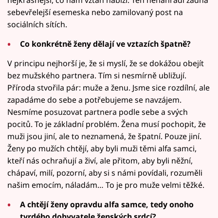
sebevřelejší esemeska nebo zamilovaný post na
sociálních sítích.
Co konkrétně ženy dělají ve vztazích špatně?
V principu nejhorší je, že si myslí, že se dokážou obejít
bez mužského partnera. Tím si nesmírně ubližují.
Příroda stvořila pár: muže a ženu. Jsme sice rozdílní, ale
zapadáme do sebe a potřebujeme se navzájem.
Nesmíme posuzovat partnera podle sebe a svých
pocitů. To je základní problém. Žena musí pochopit, že
muži jsou jiní, ale to neznamená, že špatní. Pouze jiní.
Ženy po mužích chtějí, aby byli muži těmi alfa samci,
kteří nás ochraňují a živí, ale přitom, aby byli něžní,
chápaví, milí, pozorní, aby si s námi povídali, rozuměli
našim emocím, náladám… To je pro muže velmi těžké.
A chtějí ženy opravdu alfa samce, tedy onoho
tvrdého dobyvatele ženských srdcí?