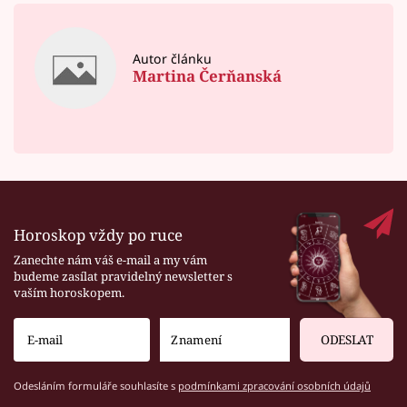
Autor článku
Martina Čerňanská
Horoskop vždy po ruce
Zanechte nám váš e-mail a my vám
budeme zasílat pravidelný newsletter s
vaším horoskopem.
ODESLAT
Odesláním formuláře souhlasíte s
podmínkami zpracování osobních údajů