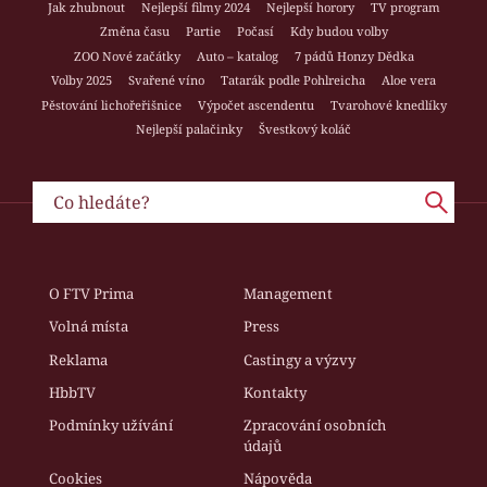
Jak zhubnout
Nejlepší filmy 2024
Nejlepší horory
TV program
Změna času
Partie
Počasí
Kdy budou volby
ZOO Nové začátky
Auto – katalog
7 pádů Honzy Dědka
Volby 2025
Svařené víno
Tatarák podle Pohlreicha
Aloe vera
Pěstování lichořeřišnice
Výpočet ascendentu
Tvarohové knedlíky
Nejlepší palačinky
Švestkový koláč
O FTV Prima
Management
Volná místa
Press
Reklama
Castingy a výzvy
HbbTV
Kontakty
Podmínky užívání
Zpracování osobních
údajů
Cookies
Nápověda