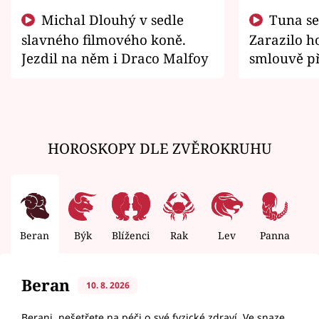
Michal Dlouhý v sedle
Tuna se chtěl vrátit domů.
slavného filmového koně.
Zarazilo ho
Jezdil na něm i Draco Malfoy
smlouvě př
zemřít
HOROSKOPY DLE ZVĚROKRUHU
Beran
Býk
Blíženci
Rak
Lev
Panna
V
Beran
10. 8. 2026
Berani, nešetřete na péči o své fyzické zdraví. Ve snaze