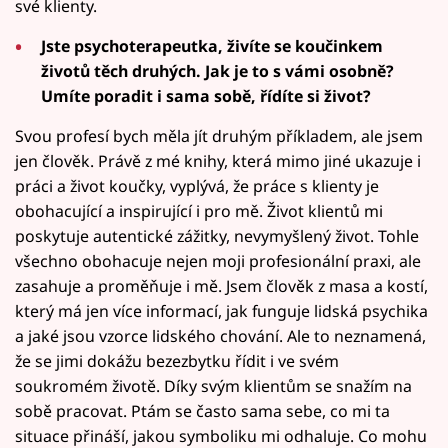
své klienty.
Jste psychoterapeutka, živíte se koučinkem
životů těch druhých. Jak je to s vámi osobně?
Umíte poradit i sama sobě, řídíte si život?
Svou profesí bych měla jít druhým příkladem, ale jsem
jen člověk. Právě z mé knihy, která mimo jiné ukazuje i
práci a život koučky, vyplývá, že práce s klienty je
obohacující a inspirující i pro mě. Život klientů mi
poskytuje autentické zážitky, nevymyšlený život. Tohle
všechno obohacuje nejen moji profesionální praxi, ale
zasahuje a proměňuje i mě. Jsem člověk z masa a kostí,
který má jen více informací, jak funguje lidská psychika
a jaké jsou vzorce lidského chování. Ale to neznamená,
že se jimi dokážu bezezbytku řídit i ve svém
soukromém životě. Díky svým klientům se snažím na
sobě pracovat. Ptám se často sama sebe, co mi ta
situace přináší, jakou symboliku mi odhaluje. Co mohu