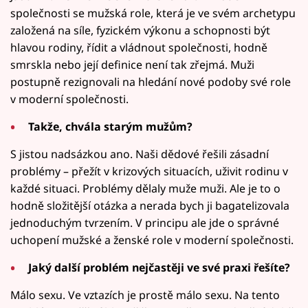
společnosti se mužská role, která je ve svém archetypu
založená na síle, fyzickém výkonu a schopnosti být
hlavou rodiny, řídit a vládnout společnosti, hodně
smrskla nebo její definice není tak zřejmá. Muži
postupně rezignovali na hledání nové podoby své role
v moderní společnosti.
Takže, chvála starým mužům?
S jistou nadsázkou ano. Naši dědové řešili zásadní
problémy – přežít v krizových situacích, uživit rodinu v
každé situaci. Problémy dělaly muže muži. Ale je to o
hodně složitější otázka a nerada bych ji bagatelizovala
jednoduchým tvrzením. V principu ale jde o správné
uchopení mužské a ženské role v moderní společnosti.
Jaký další problém nejčastěji ve své praxi řešíte?
Málo sexu. Ve vztazích je prostě málo sexu. Na tento