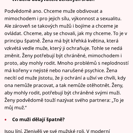
Podvědomě ano. Chceme muže obdivovat a
mimochodem i pro jejich sílu, výkonnost a sexualitu.
Ale zároveň se takových mužů i bojíme a chceme je
ovládat. Chceme, aby se chovali, jak my chceme. To je v
principu špatně. Žena má být křehká květina, která
vzkvétá vedle muže, který ji ochraňuje. Tohle se nedá
změnit. Ženy potřebují být chráněné, mimochodem i
proto, aby mohly rodit. Mnoho problémů s neplodností
má kořeny v nejisté nebo narušené psychice. Žena
necítí od muže jistotu, že ji ochrání a uživí ve chvíli, kdy
ona nemůže pracovat, a tak nemůže otěhotnět. Ženy,
aby mohly rodit, potřebují být chráněné svými muži.
Ženy podvědomě touží nazývat svého partnera: „To je
můj muž.“
Co muži dělají špatně?
Jsou líní. Zlenivěli ve své mužské roli. V moderní