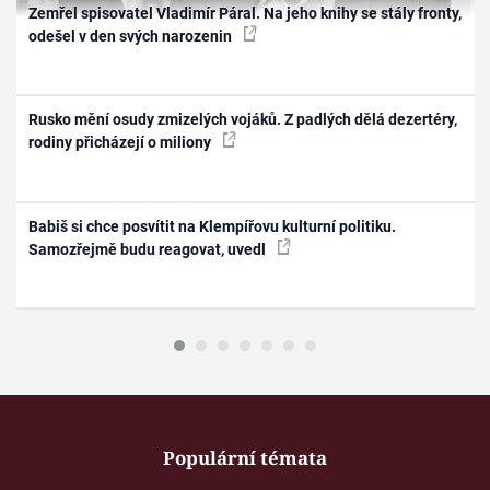
Zemřel spisovatel Vladimír Páral. Na jeho knihy se stály fronty,
odešel v den svých narozenin
Rusko mění osudy zmizelých vojáků. Z padlých dělá dezertéry,
rodiny přicházejí o miliony
Babiš si chce posvítit na Klempířovu kulturní politiku.
Samozřejmě budu reagovat, uvedl
Populární témata