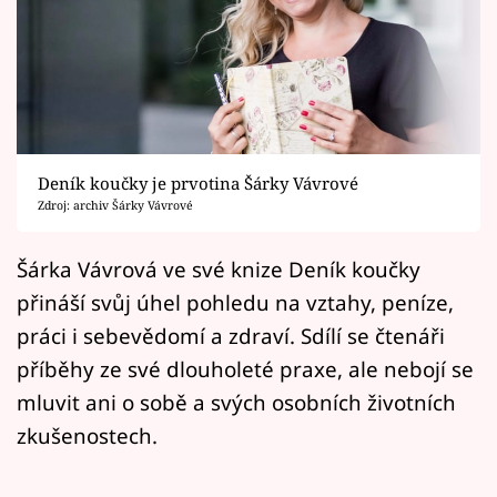
Horoskopy
Sledujte prima+
Filmový festival Karlovy Vary
Pořady
Deník koučky je prvotina Šárky Vávrové
Zdroj: archiv Šárky Vávrové
Mámy sobě
Šárka Vávrová ve své knize Deník koučky
Přihlášení
přináší svůj úhel pohledu na vztahy, peníze,
práci i sebevědomí a zdraví. Sdílí se čtenáři
příběhy ze své dlouholeté praxe, ale nebojí se
Sledujte nás
mluvit ani o sobě a svých osobních životních
zkušenostech.