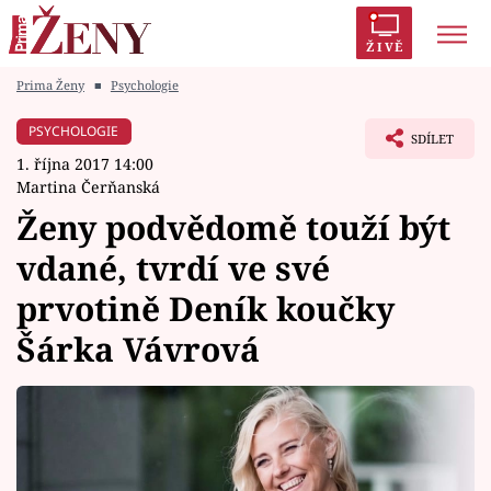
ŽIVĚ
Prima Ženy
■
Psychologie
Trendy:
Polabí
Inspekce
Prostřeno!
AYTO?
PSYCHOLOGIE
SDÍLET
Módní alarm
Zrádci
Proměny
1. října 2017 14:00
Martina Čerňanská
Ženy podvědomě touží být
vdané, tvrdí ve své
Témata
prvotině Deník koučky
Celebrity
Šárka Vávrová
Vztahy
Seriály