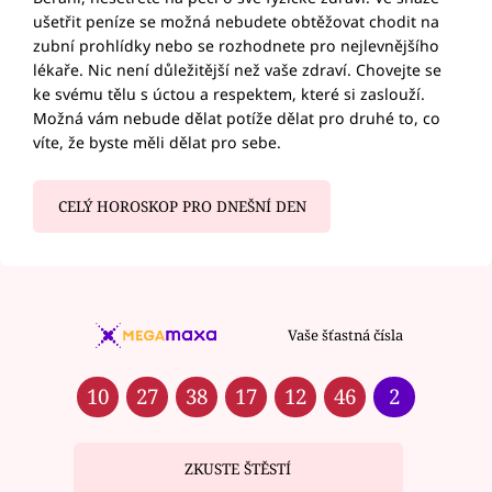
ušetřit peníze se možná nebudete obtěžovat chodit na
zubní prohlídky nebo se rozhodnete pro nejlevnějšího
lékaře. Nic není důležitější než vaše zdraví. Chovejte se
ke svému tělu s úctou a respektem, které si zaslouží.
Možná vám nebude dělat potíže dělat pro druhé to, co
víte, že byste měli dělat pro sebe.
CELÝ HOROSKOP PRO DNEŠNÍ DEN
Vaše šťastná čísla
10
27
38
17
12
46
2
ZKUSTE ŠTĚSTÍ