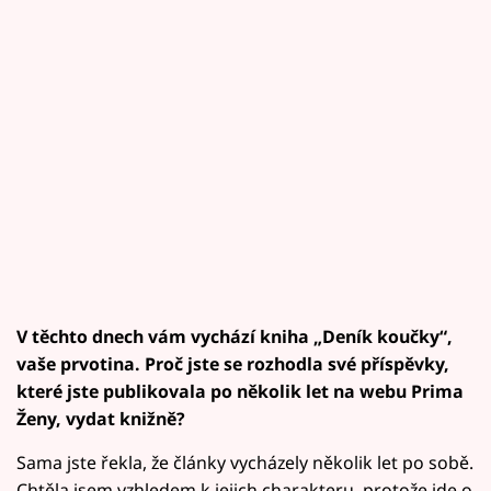
V těchto dnech vám vychází kniha „Deník koučky“,
vaše prvotina. Proč jste se rozhodla své příspěvky,
které jste publikovala po několik let na webu Prima
Ženy, vydat knižně?
Sama jste řekla, že články vycházely několik let po sobě.
Chtěla jsem vzhledem k jejich charakteru, protože jde o