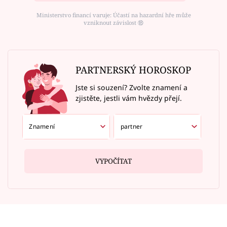
Ministerstvo financí varuje: Účastí na hazardní hře může
vzniknout závislost ⑱
PARTNERSKÝ HOROSKOP
Jste si souzení? Zvolte znamení a
zjistěte, jestli vám hvězdy přejí.
VYPOČÍTAT