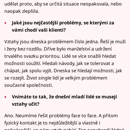
udělat proto, aby se určitá situace neopakovala, nebo
naopak zlepšila.
Jaké jsou nejčastější problémy, se kterými za
vámi chodí vaši klienti?
Vztahy jsou dneska problémem číslo jedna. Řeší je muži
i ženy bez rozdílu. Dříve bylo manželství a udržení
trvalého svazku prioritou. Lidé se více snažili hledat
možnosti soužití. Hledali návody, jak se tolerovat a
chápat, jak spolu vyjít. Dneska se hledají možnosti, jak
se rozejít. Život single lidí je velkým problémem
současné společnosti.
Vnímáte to tak, že dnešní mladí lidé se musejí
vztahy učit?
Ano. Neumíme řešit problémy face to face. A přitom
fyzický kontakt je to nejdůležitější a vlastně i
nejkrásnější, co nám vztah nabízí. Ten nenahradí žádná