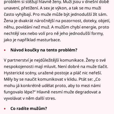
problém si stěžují hlavně ženy. Muži jsou v dnešní době
unavení, přetížení. A sex je výkon, a tak se mu muži
často vyhýbají. Pro muže může být jednodušší žít sám.
Žena je dvakrát náročnější na pozornost, doteky, objetí,
něhu, povídání než muž. A mužům chybí energie, proto
nechtějí sex nebo volí pro ně jeho jednodušší formy,
jako je například masturbace.
Návod koučky na tento problém?
V partnerství je nejdůležitější komunikace. Ženy o své
nespokojenosti mají mluvit. Není dobré na muže tlačit.
Hysterické scény, uražené postoje a pláč nic neřeší.
Měly by se naučit komunikovat v klidu. Ptát se: „Co
mohu já konkrétně udělat proto, aby to mezi námi
fungovalo lépe?“ Hlavně nesmí muže degradovat a
vyvolávat v něm další stres.
Co radíte mužům?