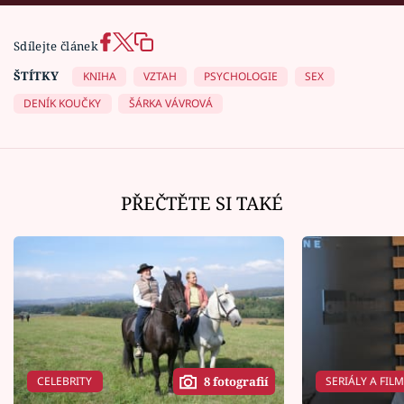
Sdílejte článek
ŠTÍTKY
KNIHA
VZTAH
PSYCHOLOGIE
SEX
DENÍK KOUČKY
ŠÁRKA VÁVROVÁ
PŘEČTĚTE SI TAKÉ
CELEBRITY
SERIÁLY A FIL
8 fotografií