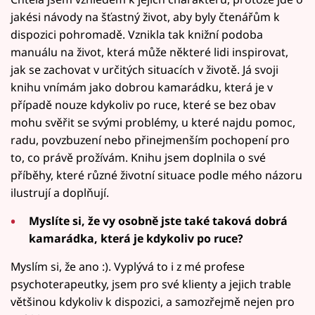
jakési návody na šťastný život, aby byly čtenářům k
dispozici pohromadě. Vznikla tak knižní podoba
manuálu na život, která může některé lidi inspirovat,
jak se zachovat v určitých situacích v životě. Já svoji
knihu vnímám jako dobrou kamarádku, která je v
případě nouze kdykoliv po ruce, které se bez obav
mohu svěřit se svými problémy, u které najdu pomoc,
radu, povzbuzení nebo přinejmenším pochopení pro
to, co právě prožívám. Knihu jsem doplnila o své
příběhy, které různé životní situace podle mého názoru
ilustrují a doplňují.
Myslíte si, že vy osobně jste také taková dobrá
kamarádka, která je kdykoliv po ruce?
Myslím si, že ano :). Vyplývá to i z mé profese
psychoterapeutky, jsem pro své klienty a jejich trable
většinou kdykoliv k dispozici, a samozřejmě nejen pro