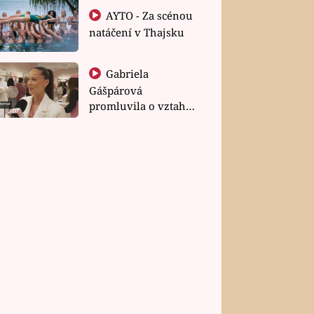
AYTO - Za scénou
natáčení v Thajsku
Gabriela
Gášpárová
promluvila o vztahu
a zakládání rodiny