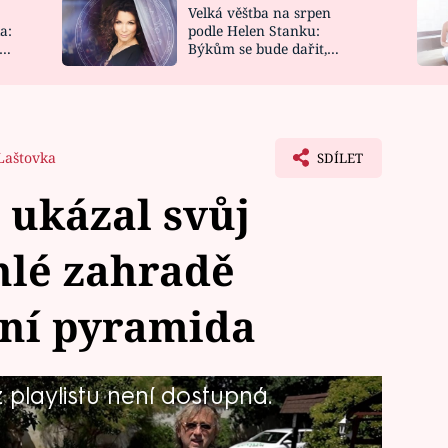
Velká věštba na srpen
NOVINKY
ZAHRADA
a:
podle Helen Stanku:
y
Býkům se bude dařit,
VIDEORECEPTY
DESIGN
Vodnáře čeká jízda
Laštovka
SDÍLET
 ukázal svůj
hlé zahradě
tní pyramida
playlistu není dostupná.
Janda (69) našel životní klid a pohodu
 rozlehlou zahradou. Zpěvák se