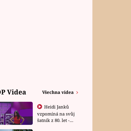
P Videa
Všechna videa
Heidi Janků
vzpomíná na svůj
šatník z 80. let -
Shopaholičky