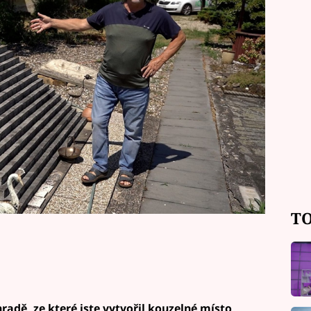
ěstitelem zeleniny a bylinek, ale také
a sběratelem až bizarních předmětů.
átní pyramidu.
TO
hradě, ze které jste vytvořil kouzelné místo