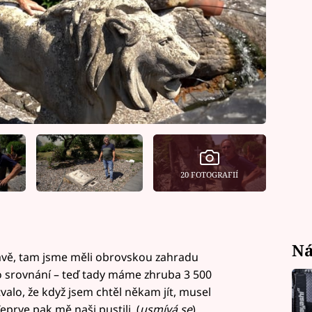
20 FOTOGRAFIÍ
Ná
vě, tam jsme měli obrovskou zahradu
ro srovnání – teď tady máme zhruba 3 500
alo, že když jsem chtěl někam jít, musel
prve pak mě naši pustili. (
usmívá se
)