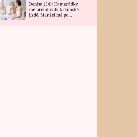
Denisa (34): Kamarádky
mě přemluvily k dámské
jízdě. Manžel mě po
návratu zaskočil