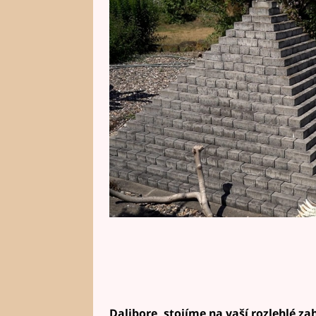
pochlubil, že je nejen vášnivým p
obdivovatelem zajímavých soch 
Redakci mimo jiné ukázal i unik
Dalibore, stojíme na vaší rozlehlé za