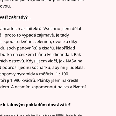
ovou.
 vaší zahrady?
led to fetch
zahradních architektů. Všechno jsem dělal
 i proto to vypadá zajímavě. Je tady
 spoustu květin, zeleninu, ovoce a díky
 řadu soch panovníků a císařů. Například
bsburka na českém trůnu Ferdinanda I. Pak
ch ostrovů. Kdysi jsem viděl, jak NASA na
 poprosil jednu sochařku, aby mi ji udělala.
opsovy pyramidy v měřítku 1 : 100.
ří ji 1 990 kvádrů. Plánky jsem nakreslil
ádem. A nesmím zapomenout na lva v životní
 se k takovým pokladům dostáváte?
nanda I. se objevila v Kroměříži, kde byla