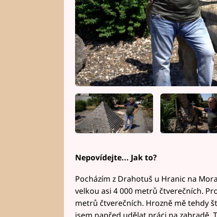
Nepovídejte... Jak to?
Pocházím z Drahotuš u Hranic na Mora
velkou asi 4 000 metrů čtverečních. P
metrů čtverečních. Hrozně mě tehdy štv
jsem napřed udělat práci na zahradě. Te