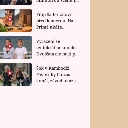
bez dubla
Filip Sajler znovu
před kamerou: Na
Primě ukáže
poctivou kuchyni i
rychlé recepty
Vyřazení se
tentokrát nekonalo.
Dvojčata ale mají po
uzavření třetí etapy
závodu nůž na krku
Šok v Kambodži.
Favoritky Chicas
končí, závod ukázal
svou nejtvrdší tvář