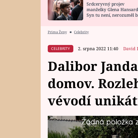
Srdceryvný projev
SNÁŘ
CELEBRITY
manželky Glena Hansard
Syn tu není, nerozuměl b
HOROSKOP NA
VAŘENÍ
tomu, vysvětlila
ROK 2023
Prima Ženy
■
Celebrity
2. srpna 2022 11:40
David 
CELEBRITY
Dalibor Janda
domov. Rozle
vévodí uniká
Žádná položka z 
Trojnásobný český slavík Dalibor 
v domku u Prahy, který se pyšní