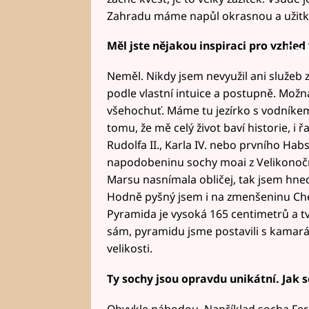
Zahradu máme napůl okrasnou a užitk
Měl jste nějakou inspiraci pro vzhled
Fai
Neměl. Nikdy jsem nevyužil ani služeb 
podle vlastní intuice a postupně. Možná
všehochuť. Máme tu jezírko s vodníkem,
tomu, že mě celý život baví historie, i
Rudolfa II., Karla IV. nebo prvního Ha
napodobeninu sochy moai z Velikonoční
Marsu nasnímala obličej, tak jsem hned
Hodně pyšný jsem i na zmenšeninu Che
Pyramida je vysoká 165 centimetrů a tvo
sám, pyramidu jsme postavili s kamar
velikosti.
Ty sochy jsou opravdu unikátní. Jak
Obvykle náhodou. Například socha Ferdi