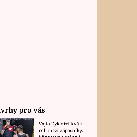
vrhy pro vás
Vojta Dyk dřel kvůli
roli mezi zápasníky.
Minutovou scénu jel