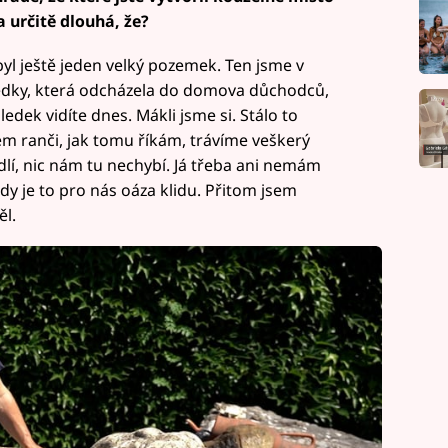
la určitě dlouhá, že?
yl ještě jeden velký pozemek. Ten jsme v
sedky, která odcházela do domova důchodců,
edek vidíte dnes. Mákli jsme si. Stálo to
em ranči, jak tomu říkám, trávíme veškerý
lí, nic nám tu nechybí. Já třeba ani nemám
y je to pro nás oáza klidu. Přitom jsem
ěl.