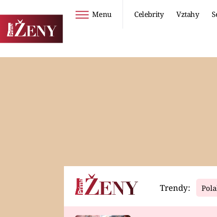
Menu
Celebrity
Vztahy
S
Seriály
Životní styl
ZOO
DIETY A HUBNUTÍ
PROSTŘENO!
CESTOVÁNÍ A
DOVOLENÁ
DUCH
ZDRAVÍ
Trendy:
Pola
Horoskopy
Video
ASTROČLÁNKY
SERIÁLY