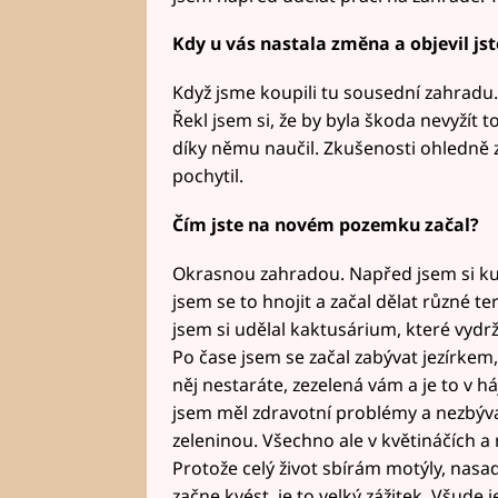
Kdy u vás nastala změna a objevil js
Když jsme koupili tu sousední zahradu
Řekl jsem si, že by byla škoda nevyžít t
díky němu naučil. Zkušenosti ohledně 
pochytil.
Čím jste na novém pozemku začal?
Okrasnou zahradou. Napřed jsem si kupo
jsem se to hnojit a začal dělat různé te
jsem si udělal kaktusárium, které vydrží
Po čase jsem se začal zabývat jezírkem
něj nestaráte, zezelená vám a je to v 
jsem měl zdravotní problémy a nezbýval
zeleninou. Všechno ale v květináčích 
Protože celý život sbírám motýly, nasadi
začne kvést, je to velký zážitek. Všude j