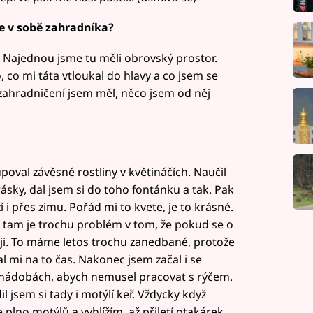
te v sobě zahradníka?
. Najednou jsme tu měli obrovský prostor.
o, co mi táta vtloukal do hlavy a co jsem se
zahradničení jsem měl, něco jsem od něj
val závěsné rostliny v květináčích. Naučil
rásky, dal jsem si do toho fontánku a tak. Pak
 i přes zimu. Pořád mi to kvete, je to krásné.
, tam je trochu problém v tom, že pokud se o
háji. To máme letos trochu zanedbané, protože
 mi na to čas. Nakonec jsem začal i se
a nádobách, abych nemusel pracovat s rýčem.
l jsem si tady i motýlí keř. Vždycky když
e plno motýlů a vyhlížím, až přiletí otakárek.