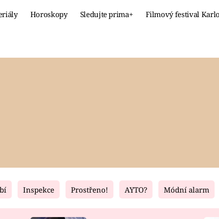
eriály
Horoskopy
Sledujte prima+
Filmový festival Karl
Celebrity
Recept
MÓDA A KRÁSA
HLAVNÍ JÍ
VZTAHY A SEX
SLADKÉ
PRIMA MAMINKA
ZDRAVÉ
bí
Inspekce
Prostřeno!
AYTO?
Módní alarm
Fresh
Living
RECEPTY
BYDLENÍ