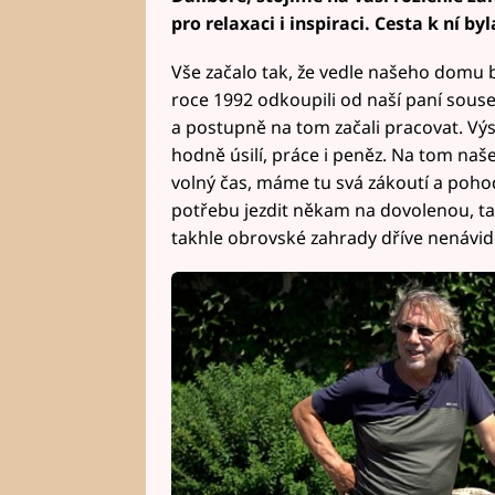
pro relaxaci i inspiraci. Cesta k ní by
Vše začalo tak, že vedle našeho domu b
roce 1992 odkoupili od naší paní sou
a postupně na tom začali pracovat. Výsl
hodně úsilí, práce i peněz. Na tom naš
volný čas, máme tu svá zákoutí a pohod
potřebu jezdit někam na dovolenou, tad
takhle obrovské zahrady dříve nenávid