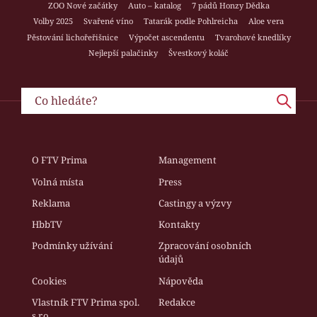
ZOO Nové začátky
Auto – katalog
7 pádů Honzy Dědka
Volby 2025
Svařené víno
Tatarák podle Pohlreicha
Aloe vera
Pěstování lichořeřišnice
Výpočet ascendentu
Tvarohové knedlíky
Nejlepší palačinky
Švestkový koláč
O FTV Prima
Management
Volná místa
Press
Reklama
Castingy a výzvy
HbbTV
Kontakty
Podmínky užívání
Zpracování osobních
údajů
Cookies
Nápověda
Vlastník FTV Prima spol.
Redakce
s r.o.