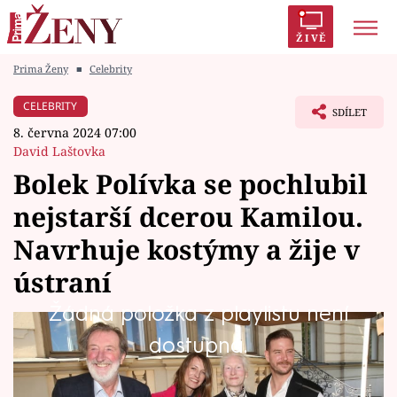
ŽIVĚ
Prima Ženy
■
Celebrity
Trendy:
Polabí
Inspekce
Prostřeno!
AYTO?
CELEBRITY
SDÍLET
Módní alarm
Zrádci
Proměny
8. června 2024 07:00
David Laštovka
Bolek Polívka se pochlubil
nejstarší dcerou Kamilou.
Témata
Navrhuje kostýmy a žije v
Celebrity
ústraní
Žádná položka z playlistu není
Vztahy
Bolek Polívka je otcem šesti dětí. Zatímco dvě
dostupná.
Seriály
z nich, syn Vladimír a dcera Anna, se stali
rovněž úspěšnými herci, jeho nejstarší dcera