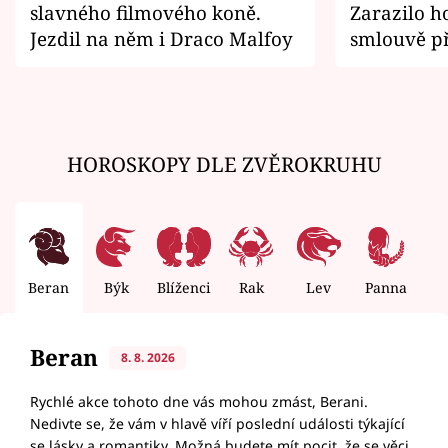
slavného filmového koně.
Zarazilo ho
Jezdil na něm i Draco Malfoy
smlouvě př
zemřít
HOROSKOPY DLE ZVĚROKRUHU
Beran
Býk
Blíženci
Rak
Lev
Panna
V
Beran
8. 8. 2026
Rychlé akce tohoto dne vás mohou zmást, Berani.
Nedivte se, že vám v hlavě víří poslední události týkající
se lásky a romantiky. Možná budete mít pocit, že se věci