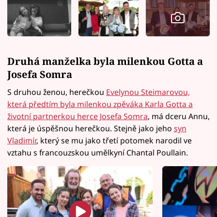
Druhá manželka byla milenkou Gotta a
Josefa Somra
S druhou ženou, herečkou
Evelynou Steimarovou,
která předtím byla milenkou zpěváka Karla Gotta a
životní partnerkou herce Josefa Somra
, má dceru Annu,
která je úspěšnou herečkou. Stejně jako jeho
syn
Vladimír
, který se mu jako třetí potomek narodil ve
vztahu s francouzskou umělkyní Chantal Poullain.