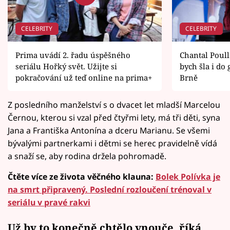
CELEBRITY
CELEBRITY
Prima uvádí 2. řadu úspěšného
Chantal Poull
seriálu Hořký svět. Užijte si
bych šla i do 
pokračování už teď online na prima+
Brně
Z posledního manželství s o dvacet let mladší Marcelou
Černou, kterou si vzal před čtyřmi lety, má tři děti, syna
Jana a Františka Antonína a dceru Marianu. Se všemi
bývalými partnerkami i dětmi se herec pravidelně vídá
a snaží se, aby rodina držela pohromadě.
Čtěte více ze života věčného klauna:
Bolek Polívka je
na smrt připravený. Poslední rozloučení trénoval v
seriálu v pravé rakvi
Už by to konečně chtělo vnouče, říká