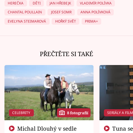
HEREČKA
DĚTI
JAN HŘEBEJK
VLADIMÍR POLÍVKA
CHANTAL POULLAIN
JOSEF SOMR
ANNA POLÍVKOVÁ
EVELYNA STEIMAROVÁ
HOŘKÝ SVĚT
PRIMA+
PŘEČTĚTE SI TAKÉ
CELEBRITY
SERIÁLY A FIL
8 fotografií
Michal Dlouhý v sedle
Tuna se chtěl vrátit domů.