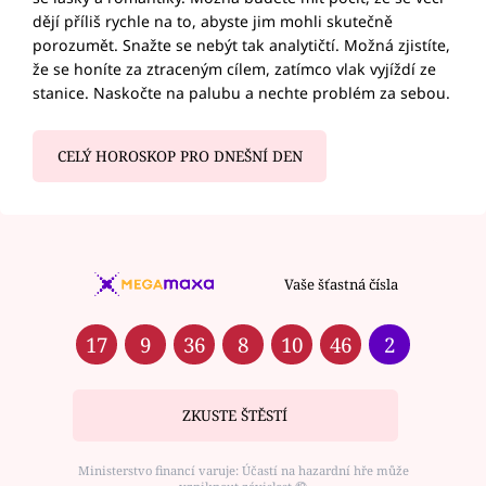
dějí příliš rychle na to, abyste jim mohli skutečně
porozumět. Snažte se nebýt tak analytičtí. Možná zjistíte,
že se honíte za ztraceným cílem, zatímco vlak vyjíždí ze
stanice. Naskočte na palubu a nechte problém za sebou.
CELÝ HOROSKOP PRO DNEŠNÍ DEN
Vaše šťastná čísla
17
9
36
8
10
46
2
ZKUSTE ŠTĚSTÍ
Ministerstvo financí varuje: Účastí na hazardní hře může