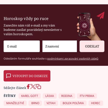
Horoskop vždy po ruce
Zanechte nám váš e-mail a my vám
budeme zasílat pravidelný newsletter s
vaším horoskopem.
ODESLAT
Odesláním formuláře souhlasíte s
podmínkami zpracování osobních údajů
VSTOUPIT DO DISKUZE
Sdílejte článek
ŠTÍTKY
KAREL GOTT
LÁSKA
RODINA
FTV PRIMA
MANŽELSTVÍ
BRNO
VZTAH
BOLEK POLÍVKA
HEREC