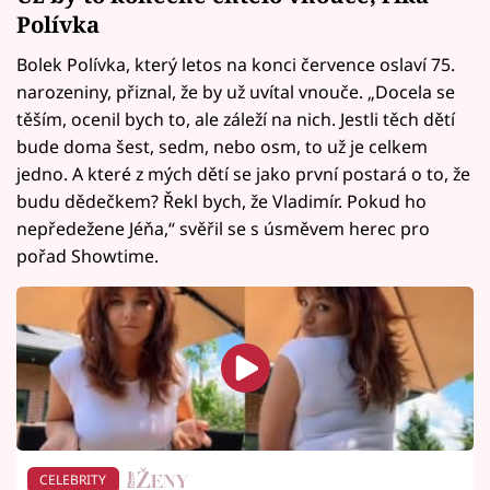
Polívka
Bolek Polívka, který letos na konci července oslaví 75.
narozeniny, přiznal, že by už uvítal vnouče. „Docela se
těším, ocenil bych to, ale záleží na nich. Jestli těch dětí
bude doma šest, sedm, nebo osm, to už je celkem
jedno. A které z mých dětí se jako první postará o to, že
budu dědečkem? Řekl bych, že Vladimír. Pokud ho
nepředežene Jéňa,“ svěřil se s úsměvem herec pro
pořad Showtime.
CELEBRITY