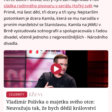
sládka rodinného pivovaru v seriálu Hořký svět
na
Primě, má šest dětí, tři dcery a tři syny. Nejstarším
potomkem je dcera Kamila, která se mu narodila v
prvním manželství se Stanislavou. Kamila na JAMU v
Brně vystudovala scénografii a spolupracovala s řadou
divadel, včetně jednoho z nejprestižnějších - Národního
divadla.
CELEBRITY
Vladimír Polívka o majetku svého otce:
Neuvažuju tak, že bych dědil království