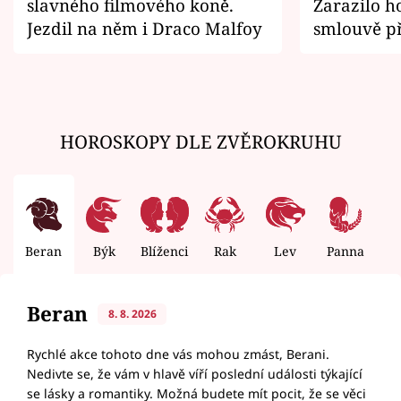
slavného filmového koně.
Zarazilo ho
Jezdil na něm i Draco Malfoy
smlouvě př
zemřít
HOROSKOPY DLE ZVĚROKRUHU
Beran
Býk
Blíženci
Rak
Lev
Panna
V
Beran
8. 8. 2026
Rychlé akce tohoto dne vás mohou zmást, Berani.
Nedivte se, že vám v hlavě víří poslední události týkající
se lásky a romantiky. Možná budete mít pocit, že se věci