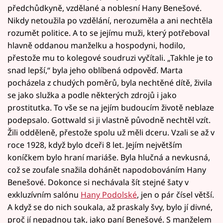
předchůdkyně, vzdělané a noblesní Hany Benešové.
Nikdy netoužila po vzdělání, nerozuměla a ani nechtěla
rozumět politice. A to se jejímu muži, který potřeboval
hlavně oddanou manželku a hospodyni, hodilo,
přestože mu to kolegové soudruzi vyčítali. „Takhle je to
snad lepší,“ byla jeho oblíbená odpověď. Marta
pocházela z chudých poměrů, byla nechtěné dítě, živila
se jako služka a podle některých zdrojů i jako
prostitutka. To vše se na jejím budoucím životě neblaze
podepsalo. Gottwald si ji vlastně původně nechtěl vzít.
Žili odděleně, přestože spolu už měli dceru. Vzali se až v
roce 1928, když bylo dceři 8 let. Jejím největším
koníčkem bylo hraní mariáše. Byla hlučná a nevkusná,
což se zoufale snažila dohánět napodobováním Hany
Benešové. Dokonce si nechávala šít stejné šaty v
exkluzívním salónu
Hany Podolské
, jen o pár čísel větší.
A když se do nich soukala, až praskaly švy, bylo jí divné,
proč jí nepadnou tak, jako paní Benešové. S manželem