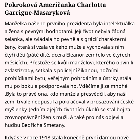
Pokroková Američanka
Charlotta
Garrigue-Masaryková
Manželka našeho prvního prezidenta byla intelektuálka
a žena s pevnými hodnotami. Její život nebyla žádná
selanka, ale zvládala ho pevně a s grácií charakterní
ženy, která si vzala velkého muže a vychovala s ním
čtyři děti (páté dítě, dcera Eleanor, zemřelo ve čtyřech
měsících). Přestože se kvůli manželovi, kterého obvinili
z vlastizrady, setkala s policejní šikanou, nočními
prohlídkami bytu, veřejným pohrdáním a ústrky, stála
mu po boku a podporovala ho. Vděčíme jí za mnohé
.Byla to právě ona, kdo manžela přesvědčil, aby naši
zemi trvale neopustil a pokračoval v prosazování české
myšlenky. Jedním z jejích životních úkolů se stal boj za
zrovnoprávnění žen s muži. A také pro nás objevila
hudbu Bedřicha Smetany.
Když se v roce 1918 stala konečně první dámou nově