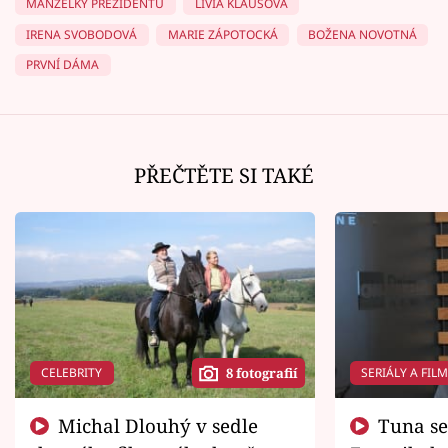
MANŽELKY PREZIDENTŮ
LIVIA KLAUSOVÁ
IRENA SVOBODOVÁ
MARIE ZÁPOTOCKÁ
BOŽENA NOVOTNÁ
PRVNÍ DÁMA
PŘEČTĚTE SI TAKÉ
CELEBRITY
SERIÁLY A FIL
8 fotografií
Michal Dlouhý v sedle
Tuna se chtěl vrátit domů.