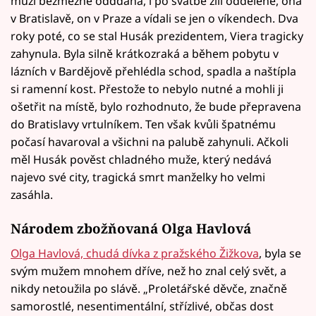
muži bezmezně odddána, i po svatbě žili odděleně, ona
v Bratislavě, on v Praze a vídali se jen o víkendech. Dva
roky poté, co se stal Husák prezidentem, Viera tragicky
zahynula. Byla silně krátkozraká a během pobytu v
lázních v Bardějově přehlédla schod, spadla a naštípla
si ramenní kost. Přestože to nebylo nutné a mohli ji
ošetřit na místě, bylo rozhodnuto, že bude přepravena
do Bratislavy vrtulníkem. Ten však kvůli špatnému
počasí havaroval a všichni na palubě zahynuli. Ačkoli
měl Husák pověst chladného muže, který nedává
najevo své city, tragická smrt manželky ho velmi
zasáhla.
Národem zbožňovaná Olga Havlová
Olga Havlová, chudá dívka z pražského Žižkova
, byla se
svým mužem mnohem dříve, než ho znal celý svět, a
nikdy netoužila po slávě. „Proletářské děvče, značně
samorostlé, nesentimentální, střízlivé, občas dost