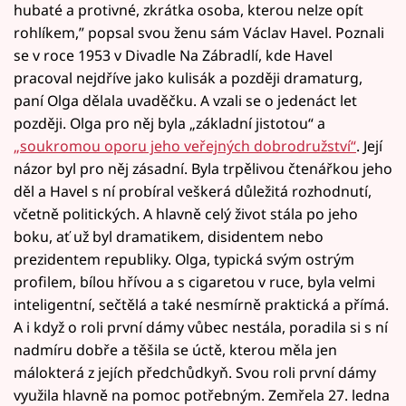
hubaté a protivné, zkrátka osoba, kterou nelze opít
rohlíkem,” popsal svou ženu sám Václav Havel. Poznali
se v roce 1953 v Divadle Na Zábradlí, kde Havel
pracoval nejdříve jako kulisák a později dramaturg,
paní Olga dělala uvaděčku. A vzali se o jedenáct let
později. Olga pro něj byla „základní jistotou“ a
„soukromou oporu jeho veřejných dobrodružství“
. Její
názor byl pro něj zásadní. Byla trpělivou čtenářkou jeho
děl a Havel s ní probíral veškerá důležitá rozhodnutí,
včetně politických. A hlavně celý život stála po jeho
boku, ať už byl dramatikem, disidentem nebo
prezidentem republiky. Olga, typická svým ostrým
profilem, bílou hřívou a s cigaretou v ruce, byla velmi
inteligentní, sečtělá a také nesmírně praktická a přímá.
A i když o roli první dámy vůbec nestála, poradila si s ní
nadmíru dobře a těšila se úctě, kterou měla jen
málokterá z jejích předchůdkyň. Svou roli první dámy
využila hlavně na pomoc potřebným. Zemřela 27. ledna