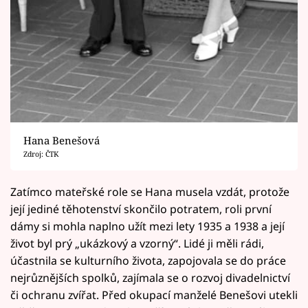
Hana Benešová
Zdroj: ČTK
Zatímco mateřské role se Hana musela vzdát, protože
její jediné těhotenství skončilo potratem, roli první
dámy si mohla naplno užít mezi lety 1935 a 1938 a její
život byl prý „ukázkový a vzorný“. Lidé ji měli rádi,
účastnila se kulturního života, zapojovala se do práce
nejrůznějších spolků, zajímala se o rozvoj divadelnictví
či ochranu zvířat. Před okupací manželé Benešovi utekli