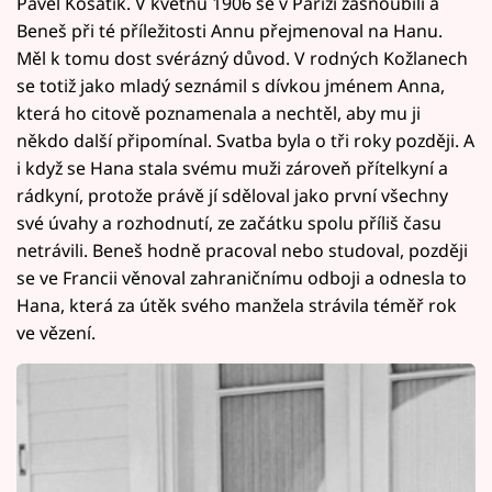
Pavel Kosatík. V květnu 1906 se v Paříži zasnoubili a
Beneš při té příležitosti Annu přejmenoval na Hanu.
Měl k tomu dost svérázný důvod. V rodných Kožlanech
se totiž jako mladý seznámil s dívkou jménem Anna,
která ho citově poznamenala a nechtěl, aby mu ji
někdo další připomínal. Svatba byla o tři roky později. A
i když se Hana stala svému muži zároveň přítelkyní a
rádkyní, protože právě jí sděloval jako první všechny
své úvahy a rozhodnutí, ze začátku spolu příliš času
netrávili. Beneš hodně pracoval nebo studoval, později
se ve Francii věnoval zahraničnímu odboji a odnesla to
Hana, která za útěk svého manžela strávila téměř rok
ve vězení.