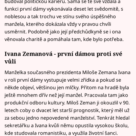
budoval politickou kariéru. Sama se té své vzdala a
funkci první dámy vykonávala deset let svědomitě, s
noblesou a tak trochu ve stínu svého úspěšného
manžela, kterého dokázala vždy v pravou chvíli
usměrnit. Podobně jako její předchůdkyně se i ona
věnovala charitě a pomáhala tam, kde bylo potřeba.
Ivana Zemanová - první dámou proti své
vůli
Manželka současného prezidenta Miloše Zemana Ivana
v roli první dámy vystupuje velmi zřídka a pokud se
někde objeví, většinou jen mlčky. Přitom na hradě byla
ještě mnohem dřív než její manžel. Pracovala tam jako
produkční odboru kultury. Miloš Zeman ji okouzlil v 90.
letech coby o dvacet let starší prognostik, který měl už
za sebou jedno nepovedené manželství. Tenkrát hledal
sekretářku a Ivana kvůli němu opustila vysokou školu,
kde studovala romanistiku, a využila životní šanci.