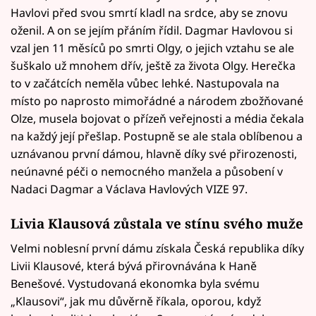
Havlovi před svou smrtí kladl na srdce, aby se znovu
oženil. A on se jejím přáním řídil. Dagmar Havlovou si
vzal jen 11 měsíců po smrti Olgy, o jejich vztahu se ale
šuškalo už mnohem dřív, ještě za života Olgy. Herečka
to v začátcích neměla vůbec lehké. Nastupovala na
místo po naprosto mimořádné a národem zbožňované
Olze, musela bojovat o přízeň veřejnosti a média čekala
na každý její přešlap. Postupně se ale stala oblíbenou a
uznávanou první dámou, hlavně díky své přirozenosti,
neúnavné péči o nemocného manžela a působení v
Nadaci Dagmar a Václava Havlových VIZE 97.
Livia Klausová zůstala ve stínu svého muže
Velmi noblesní první dámu získala Česká republika díky
Livii Klausové, která bývá přirovnávána k Haně
Benešové. Vystudovaná ekonomka byla svému
„Klausovi“, jak mu důvěrně říkala, oporou, když