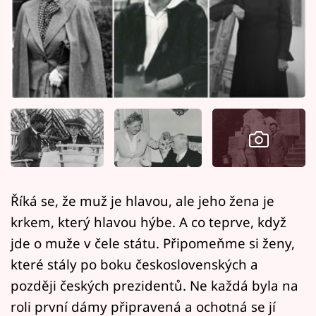
Horoskopy
Sledujte prima+
Filmový festival Karlovy Vary
Pořady
Mámy sobě
Přihlášení
Říká se, že muž je hlavou, ale jeho žena je
krkem, který hlavou hýbe. A co teprve, když
Sledujte nás
jde o muže v čele státu. Připomeňme si ženy,
které stály po boku československých a
později českých prezidentů. Ne každá byla na
roli první dámy připravená a ochotná se jí