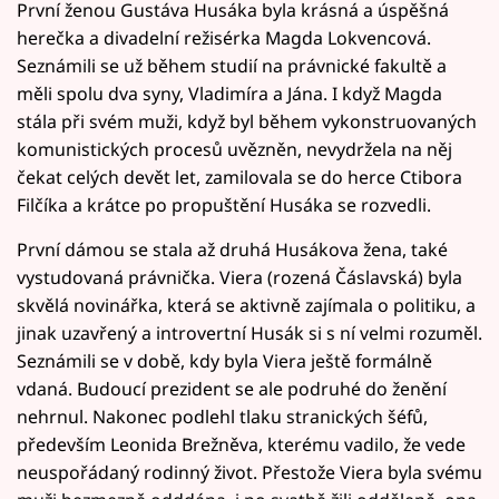
První ženou Gustáva Husáka byla krásná a úspěšná
herečka a divadelní režisérka Magda Lokvencová.
Seznámili se už během studií na právnické fakultě a
měli spolu dva syny, Vladimíra a Jána. I když Magda
stála při svém muži, když byl během vykonstruovaných
komunistických procesů uvězněn, nevydržela na něj
čekat celých devět let, zamilovala se do herce Ctibora
Filčíka a krátce po propuštění Husáka se rozvedli.
První dámou se stala až druhá Husákova žena, také
vystudovaná právnička. Viera (rozená Čáslavská) byla
skvělá novinářka, která se aktivně zajímala o politiku, a
jinak uzavřený a introvertní Husák si s ní velmi rozuměl.
Seznámili se v době, kdy byla Viera ještě formálně
vdaná. Budoucí prezident se ale podruhé do ženění
nehrnul. Nakonec podlehl tlaku stranických šéfů,
především Leonida Brežněva, kterému vadilo, že vede
neuspořádaný rodinný život. Přestože Viera byla svému