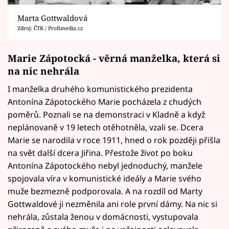
Marta Gottwaldová
Zdroj: ČTK / Profimedia.cz
Marie Zápotocká - věrná manželka, která si
na nic nehrála
I manželka druhého komunistického prezidenta
Antonína Zápotockého Marie pocházela z chudých
poměrů. Poznali se na demonstraci v Kladně a když
neplánovaně v 19 letech otěhotněla, vzali se. Dcera
Marie se narodila v roce 1911, hned o rok později přišla
na svět další dcera Jiřina. Přestože život po boku
Antonína Zápotockého nebyl jednoduchý, manžele
spojovala víra v komunistické ideály a Marie svého
muže bezmezně podporovala. A na rozdíl od Marty
Gottwaldové ji nezměnila ani role první dámy. Na nic si
nehrála, zůstala ženou v domácnosti, vystupovala