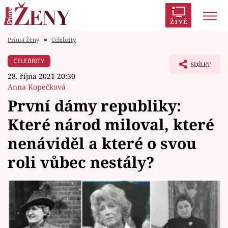
ŽIVĚ
Prima Ženy
■
Celebrity
Trendy:
Polabí
Inspekce
Prostřeno!
AYTO?
CELEBRITY
SDÍLET
Módní alarm
Zrádci
Proměny
28. října 2021 20:30
Anna Kopečková
První dámy republiky:
Které národ miloval, které
Témata
nenáviděl a které o svou
Celebrity
roli vůbec nestály?
Vztahy
Seriály