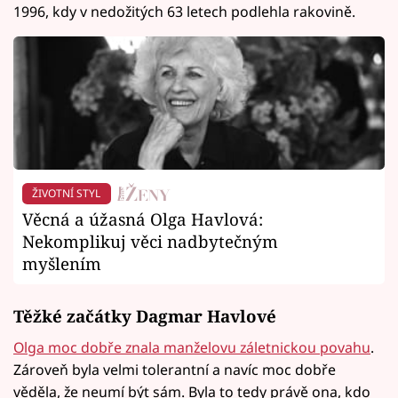
1996, kdy v nedožitých 63 letech podlehla rakovině.
ŽIVOTNÍ STYL
Věcná a úžasná Olga Havlová:
Nekomplikuj věci nadbytečným
myšlením
Těžké začátky Dagmar Havlové
Olga moc dobře znala manželovu záletnickou povahu
.
Zároveň byla velmi tolerantní a navíc moc dobře
věděla, že neumí být sám. Byla to tedy právě ona, kdo