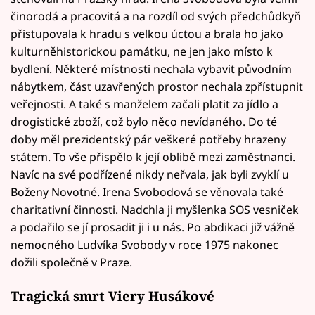
činorodá a pracovitá a na rozdíl od svých předchůdkyň
přistupovala k hradu s velkou úctou a brala ho jako
kulturněhistorickou památku, ne jen jako místo k
bydlení. Některé místnosti nechala vybavit původním
nábytkem, část uzavřených prostor nechala zpřístupnit
veřejnosti. A také s manželem začali platit za jídlo a
drogistické zboží, což bylo něco nevídaného. Do té
doby měl prezidentský pár veškeré potřeby hrazeny
státem. To vše přispělo k její oblibě mezi zaměstnanci.
Navíc na své podřízené nikdy neřvala, jak byli zvyklí u
Boženy Novotné. Irena Svobodová se věnovala také
charitativní činnosti. Nadchla ji myšlenka SOS vesniček
a podařilo se jí prosadit ji i u nás. Po abdikaci již vážně
nemocného Ludvíka Svobody v roce 1975 nakonec
dožili společně v Praze.
Tragická smrt Viery Husákové