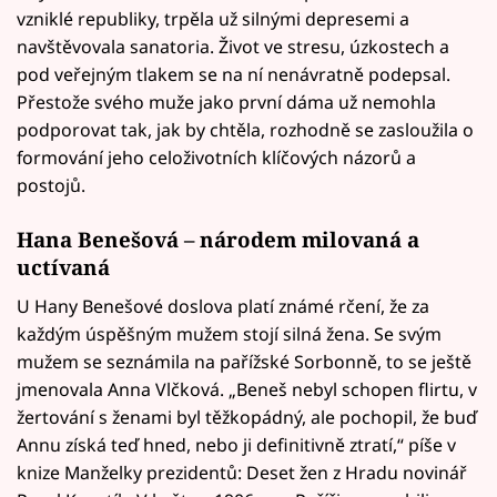
vzniklé republiky, trpěla už silnými depresemi a
navštěvovala sanatoria. Život ve stresu, úzkostech a
pod veřejným tlakem se na ní nenávratně podepsal.
Přestože svého muže jako první dáma už nemohla
podporovat tak, jak by chtěla, rozhodně se zasloužila o
formování jeho celoživotních klíčových názorů a
postojů.
Hana Benešová – národem milovaná a
uctívaná
U Hany Benešové doslova platí známé rčení, že za
každým úspěšným mužem stojí silná žena. Se svým
mužem se seznámila na pařížské Sorbonně, to se ještě
jmenovala Anna Vlčková. „Beneš nebyl schopen flirtu, v
žertování s ženami byl těžkopádný, ale pochopil, že buď
Annu získá teď hned, nebo ji definitivně ztratí,“ píše v
knize Manželky prezidentů: Deset žen z Hradu novinář