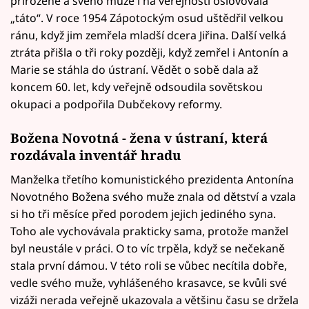
přirozeně a svého muže i na veřejnosti oslovovala
„táto“. V roce 1954 Zápotockým osud uštědřil velkou
ránu, když jim zemřela mladší dcera Jiřina. Další velká
ztráta přišla o tři roky později, když zemřel i Antonín a
Marie se stáhla do ústraní. Vědět o sobě dala až
koncem 60. let, kdy veřejně odsoudila sovětskou
okupaci a podpořila Dubčekovy reformy.
Božena Novotná - žena v ústraní, která
rozdávala inventář hradu
Manželka třetího komunistického prezidenta Antonína
Novotného Božena svého muže znala od dětství a vzala
si ho tři měsíce před porodem jejich jediného syna.
Toho ale vychovávala prakticky sama, protože manžel
byl neustále v práci. O to víc trpěla, když se nečekaně
stala první dámou. V této roli se vůbec necítila dobře,
vedle svého muže, vyhlášeného krasavce, se kvůli své
vizáži nerada veřejně ukazovala a většinu času se držela