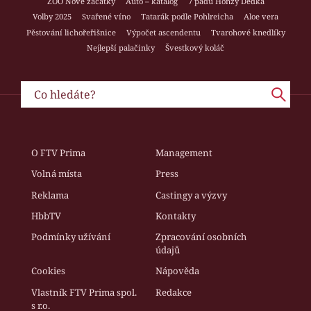
ZOO Nové začátky
Auto – katalog
7 pádů Honzy Dědka
Volby 2025
Svařené víno
Tatarák podle Pohlreicha
Aloe vera
Pěstování lichořeřišnice
Výpočet ascendentu
Tvarohové knedlíky
Nejlepší palačinky
Švestkový koláč
O FTV Prima
Management
Volná místa
Press
Reklama
Castingy a výzvy
HbbTV
Kontakty
Podmínky užívání
Zpracování osobních
údajů
Cookies
Nápověda
Vlastník FTV Prima spol.
Redakce
s r.o.