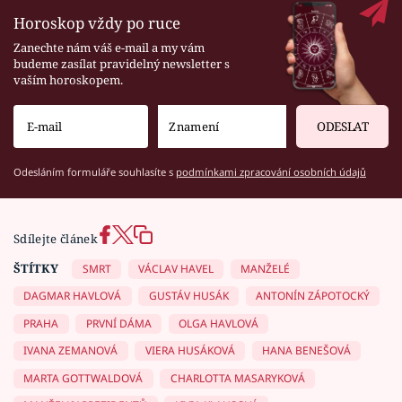
Horoskop vždy po ruce
Zanechte nám váš e-mail a my vám
budeme zasílat pravidelný newsletter s
vaším horoskopem.
ODESLAT
Odesláním formuláře souhlasíte s
podmínkami zpracování osobních údajů
Sdílejte článek
ŠTÍTKY
SMRT
VÁCLAV HAVEL
MANŽELÉ
DAGMAR HAVLOVÁ
GUSTÁV HUSÁK
ANTONÍN ZÁPOTOCKÝ
PRAHA
PRVNÍ DÁMA
OLGA HAVLOVÁ
IVANA ZEMANOVÁ
VIERA HUSÁKOVÁ
HANA BENEŠOVÁ
MARTA GOTTWALDOVÁ
CHARLOTTA MASARYKOVÁ