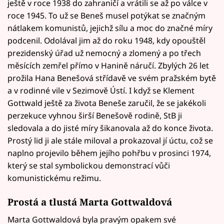
ještě v roce 1938 do zahraničí a vrátili se až po válce v
roce 1945. To už se Beneš musel potýkat se značným
nátlakem komunistů, jejichž sílu a moc do značné míry
podcenil. Odolával jim až do roku 1948, kdy opouštěl
prezidenský úřad už nemocný a zlomený a po třech
měsících zemřel přímo v Hanině náručí. Zbylých 26 let
prožila Hana Benešová střídavě ve svém pražském bytě
a v rodinné vile v Sezimově Ústí. I když se Klement
Gottwald ještě za života Beneše zaručil, že se jakékoli
perzekuce vyhnou širší Benešově rodině, StB ji
sledovala a do jisté míry šikanovala až do konce života.
Prostý lid ji ale stále miloval a prokazoval jí úctu, což se
naplno projevilo během jejího pohřbu v prosinci 1974,
který se stal symbolickou demonstrací vůči
komunistickému režimu.
Prostá a tlustá Marta Gottwaldová
Marta Gottwaldová byla pravým opakem své