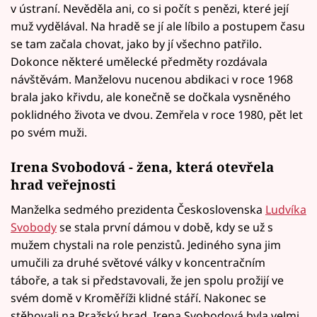
v ústraní. Nevěděla ani, co si počít s penězi, které její
muž vydělával. Na hradě se jí ale líbilo a postupem času
se tam začala chovat, jako by jí všechno patřilo.
Dokonce některé umělecké předměty rozdávala
návštěvám. Manželovu nucenou abdikaci v roce 1968
brala jako křivdu, ale konečně se dočkala vysněného
poklidného života ve dvou. Zemřela v roce 1980, pět let
po svém muži.
Irena Svobodová - žena, která otevřela
hrad veřejnosti
Manželka sedmého prezidenta Československa
Ludvíka
Svobody
se stala první dámou v době, kdy se už s
mužem chystali na role penzistů. Jediného syna jim
umučili za druhé světové války v koncentračním
táboře, a tak si představovali, že jen spolu prožijí ve
svém domě v Kroměříži klidné stáří. Nakonec se
stěhovali na Pražský hrad. Irena Svobodová byla velmi