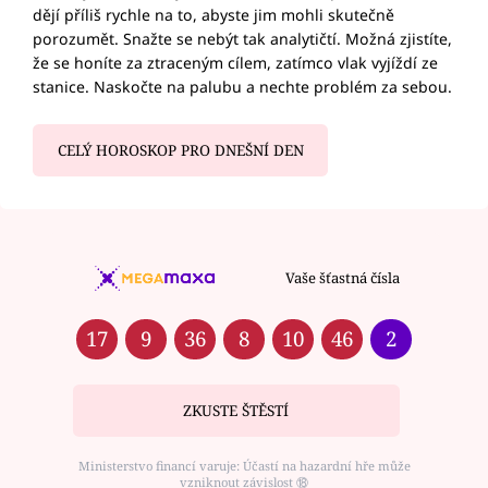
dějí příliš rychle na to, abyste jim mohli skutečně
porozumět. Snažte se nebýt tak analytičtí. Možná zjistíte,
že se honíte za ztraceným cílem, zatímco vlak vyjíždí ze
stanice. Naskočte na palubu a nechte problém za sebou.
CELÝ HOROSKOP PRO DNEŠNÍ DEN
Vaše šťastná čísla
17
9
36
8
10
46
2
ZKUSTE ŠTĚSTÍ
Ministerstvo financí varuje: Účastí na hazardní hře může
vzniknout závislost ⑱