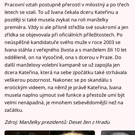
Pracovní vztah postupně přerostl v milostný a po třech
letech se vzali. To už Ivana čekala dceru Kateřinu a
později si také musela zvykat na roli manželky
premiéra. Vždy si ale přísně střežila své soukromí a jen
zřídka se objevovala při oficiálních příležitostech. Po
neúspěšné kandidatuře svého muže v roce 2003 se
Ivana stáhla z veřejného života a s manželem žili 10 let
odděleně, on na Vysočině, ona s dcerou v Praze. Do
další manželovy volební kampaně se už zapojila jen
dcera Kateřina, která na sebe zpočátku také strhávala
veškerou pozornost. Nakonec se po skandálu s
erotickým videem, na němž je právě Kateřina, Ivana
musela naplno ujmout své funkce a přestože umí být
velmi nenápadná, je mnohem sebevědomější než na
začátku.
Zdroj: Manželky prezidentů: Deset žen z Hradu