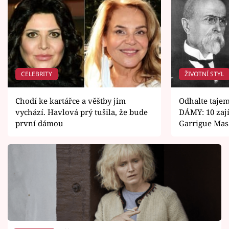
CELEBRITY
ŽIVOTNÍ STYL
Chodí ke kartářce a věštby jim
Odhalte tajem
vychází. Havlová prý tušila, že bude
DÁMY: 10 zají
první dámou
Garrigue Mas