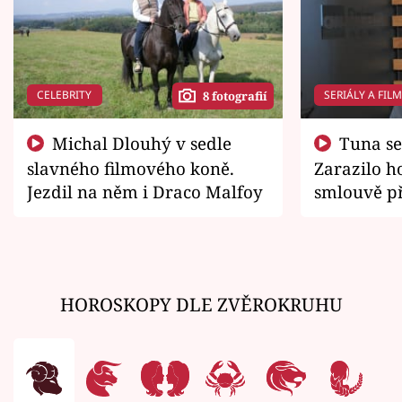
CELEBRITY
SERIÁLY A FIL
8 fotografií
Michal Dlouhý v sedle
Tuna se chtěl vrátit domů.
slavného filmového koně.
Zarazilo ho
Jezdil na něm i Draco Malfoy
smlouvě př
zemřít
HOROSKOPY DLE ZVĚROKRUHU