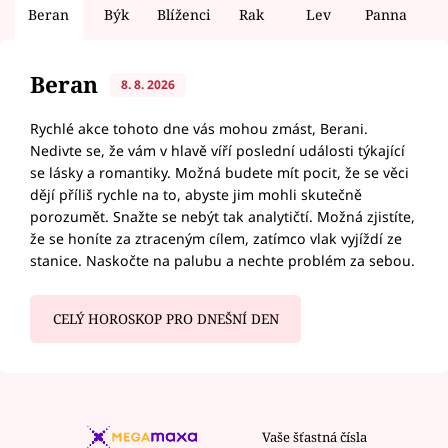
Beran
Býk
Blíženci
Rak
Lev
Panna
V
Beran
8. 8. 2026
Rychlé akce tohoto dne vás mohou zmást, Berani.
Nedivte se, že vám v hlavě víří poslední události týkající
se lásky a romantiky. Možná budete mít pocit, že se věci
dějí příliš rychle na to, abyste jim mohli skutečně
porozumět. Snažte se nebýt tak analytičtí. Možná zjistíte,
že se honíte za ztraceným cílem, zatímco vlak vyjíždí ze
stanice. Naskočte na palubu a nechte problém za sebou.
CELÝ HOROSKOP PRO DNEŠNÍ DEN
Vaše šťastná čísla