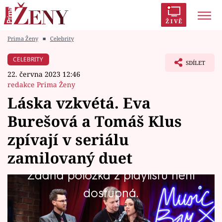
ŽIVĚ
Prima Ženy
■
Celebrity
Trendy:
Polabí
Inspekce
Prostřeno!
AYTO?
CELEBRITY
SDÍLET
Módní alarm
Zrádci
Proměny
22. června 2023 12:46
redakce Prima Ženy
Láska vzkvétá. Eva
Burešová a Tomáš Klus
Témata
zpívají v seriálu
Celebrity
zamilovaný duet
Žádná položka z playlistu není
Vztahy
Pamatujete si, jak Tomáš Klus (37) jako Filip
dostupná.
Seriály
vyznal lásku Evě Burešové (29) coby Viky? Teď
seriálový svůdník vložil své city do duetu, s