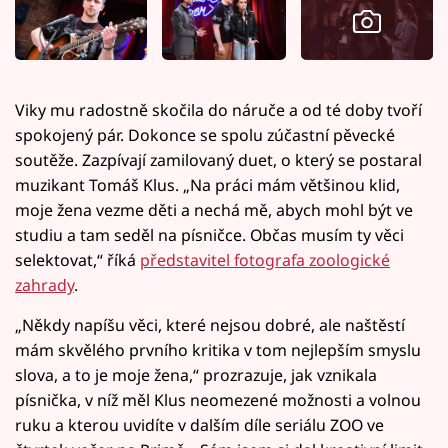
Viky mu radostně skočila do náruče a od té doby tvoří
spokojený pár. Dokonce se spolu zúčastní pěvecké
soutěže. Zazpívají zamilovaný duet, o který se postaral
muzikant Tomáš Klus. „Na práci mám většinou klid,
moje žena vezme děti a nechá mě, abych mohl být ve
studiu a tam seděl na písničce. Občas musím ty věci
selektovat,“ říká
představitel fotografa zoologické
zahrady
.
„Někdy napíšu věci, které nejsou dobré, ale naštěstí
mám skvělého prvního kritika v tom nejlepším smyslu
slova, a to je moje žena,“ prozrazuje, jak vznikala
písnička, v níž měl Klus neomezené možnosti a volnou
ruku a kterou uvidíte v dalším díle seriálu ZOO ve