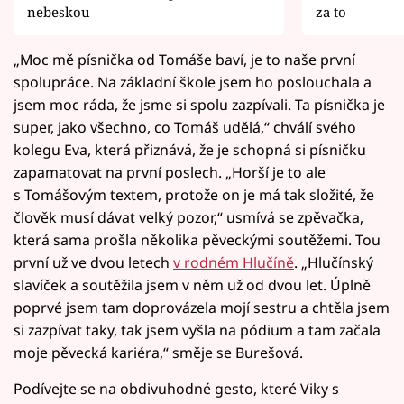
nebeskou
za to
„Moc mě písnička od Tomáše baví, je to naše první
spolupráce. Na základní škole jsem ho poslouchala a
jsem moc ráda, že jsme si spolu zazpívali. Ta písnička je
super, jako všechno, co Tomáš udělá,“ chválí svého
kolegu Eva, která přiznává, že je schopná si písničku
zapamatovat na první poslech. „Horší je to ale
s Tomášovým textem, protože on je má tak složité, že
člověk musí dávat velký pozor,“ usmívá se zpěvačka,
která sama prošla několika pěveckými soutěžemi. Tou
první už ve dvou letech
v rodném Hlučíně
. „Hlučínský
slavíček a soutěžila jsem v něm už od dvou let. Úplně
poprvé jsem tam doprovázela mojí sestru a chtěla jsem
si zazpívat taky, tak jsem vyšla na pódium a tam začala
moje pěvecká kariéra,“ směje se Burešová.
Podívejte se na obdivuhodné gesto, které Viky s