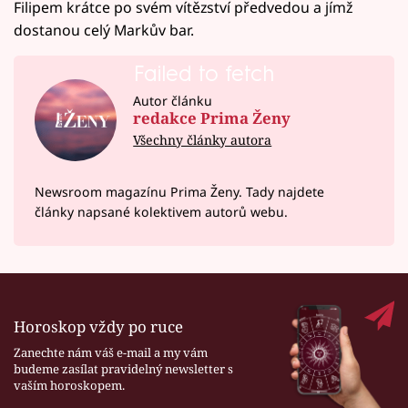
Filipem krátce po svém vítězství předvedou a jímž
dostanou celý Markův bar.
Failed to fetch
Autor článku
redakce Prima Ženy
Všechny články autora
Newsroom magazínu Prima Ženy. Tady najdete
články napsané kolektivem autorů webu.
Horoskop vždy po ruce
Zanechte nám váš e-mail a my vám
budeme zasílat pravidelný newsletter s
vaším horoskopem.