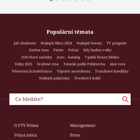
Populární témata
Jak zhubnout
Nejlepší filmy 2024
Nejlepší horory
TV program
Změna času
Partie
Počasí
Kdy budou volby
ZOO Nové začátky
Auto – katalog
7 pádů Honzy Dědka
Volby 2025
Svařené víno
Tatarák podle Pohlreicha
Aloe vera
Pěstování lichořeřišnice
Výpočet ascendentu
Tvarohové knedlíky
Nejlepší palačinky
Švestkový koláč
O FTV Prima
Management
Volná místa
Press