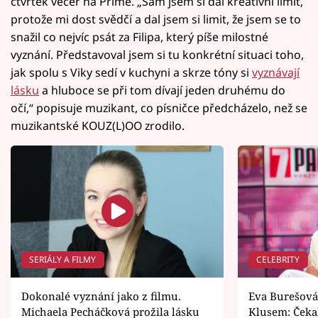
čtvrtek večer na Primě. „Sám jsem si dal kreativní limit,
protože mi dost svědčí a dal jsem si limit, že jsem se to
snažil co nejvíc psát za Filipa, který píše milostné
vyznání. Představoval jsem si tu konkrétní situaci toho,
jak spolu s Viky sedí v kuchyni a skrze tóny si
vyznávají
lásku
a hluboce se při tom dívají jeden druhému do
očí,“ popisuje muzikant, co písničce předcházelo, než se
muzikantské KOUZ(L)OO zrodilo.
SERIÁLY A FILMY
CELEBRITY
Dokonalé vyznání jako z filmu.
Eva Burešová
Michaela Pecháčková prožila lásku
Klusem: Čekal