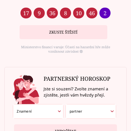
17
9
36
8
10
46
2
ZKUSTE ŠTĚSTÍ
Ministerstvo financí varuje: Účastí na hazardní hře může
vzniknout závislost ⑱
PARTNERSKÝ HOROSKOP
Jste si souzení? Zvolte znamení a
zjistěte, jestli vám hvězdy přejí.