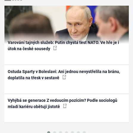
Varování tajných služeb: Putin chystá test NATO. Ve hře je i
útok na české sousedy
Ostuda Sparty v Boleslavi: Ani jednou nevystřelila na bránu,
doplatila na třesk v sestavě
Vyhýbá se generace Z vedoucím pozicím? Podle sociologů
mladí kariéru obětují jistotě