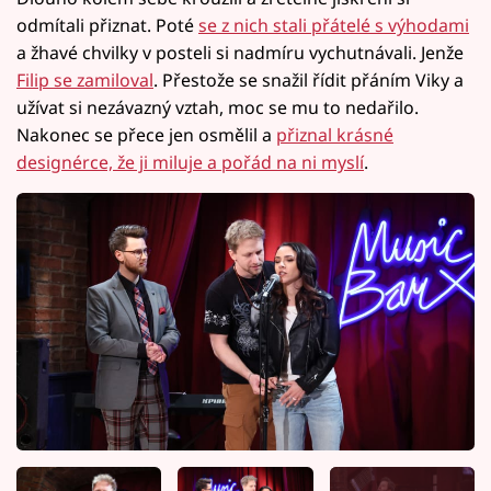
odmítali přiznat. Poté
se z nich stali přátelé s výhodami
a žhavé chvilky v posteli si nadmíru vychutnávali. Jenže
Filip se zamiloval
. Přestože se snažil řídit přáním Viky a
užívat si nezávazný vztah, moc se mu to nedařilo.
Nakonec se přece jen osmělil a
přiznal krásné
designérce, že ji miluje a pořád na ni myslí
.