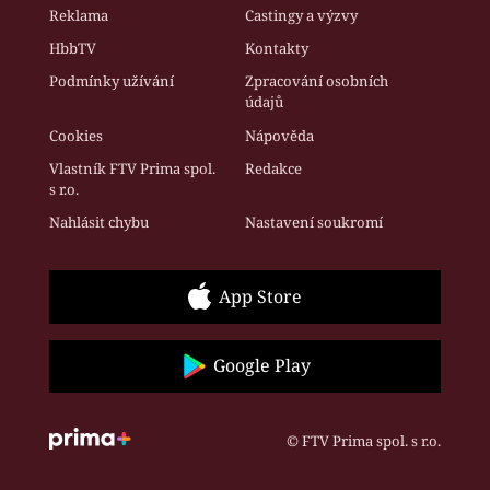
Reklama
Castingy a výzvy
HbbTV
Kontakty
Podmínky užívání
Zpracování osobních
údajů
Cookies
Nápověda
Vlastník FTV Prima spol.
Redakce
s r.o.
Nahlásit chybu
Nastavení soukromí
App Store
Google Play
© FTV Prima spol. s r.o.