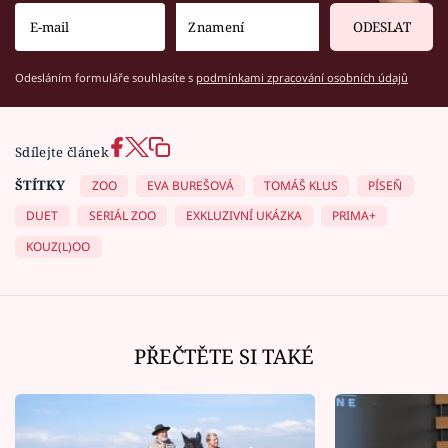
ODESLAT
Odesláním formuláře souhlasíte s
podmínkami zpracování osobních údajů
Sdílejte článek
ŠTÍTKY
ZOO
EVA BUREŠOVÁ
TOMÁŠ KLUS
PÍSEŇ
DUET
SERIÁL ZOO
EXKLUZIVNÍ UKÁZKA
PRIMA+
KOUZ(L)OO
PŘEČTĚTE SI TAKÉ