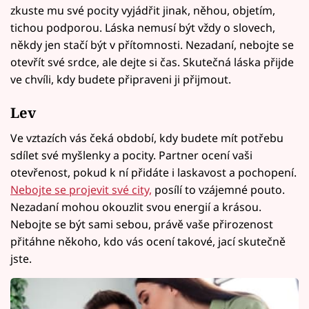
zkuste mu své pocity vyjádřit jinak, něhou, objetím,
tichou podporou. Láska nemusí být vždy o slovech,
někdy jen stačí být v přítomnosti. Nezadaní, nebojte se
otevřít své srdce, ale dejte si čas. Skutečná láska přijde
ve chvíli, kdy budete připraveni ji přijmout.
Lev
Ve vztazích vás čeká období, kdy budete mít potřebu
sdílet své myšlenky a pocity. Partner ocení vaši
otevřenost, pokud k ní přidáte i laskavost a pochopení.
Nebojte se projevit své city,
posílí to vzájemné pouto.
Nezadaní mohou okouzlit svou energií a krásou.
Nebojte se být sami sebou, právě vaše přirozenost
přitáhne někoho, kdo vás ocení takové, jací skutečně
jste.