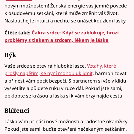
novým možnostem! Ženská energie vás jemně povede
k osudovému setkání, které může změnit váš život.
Naslouchejte intuici a nechte se unášet kouzlem lásky.
Čtěte také:
Čakra srdce: Když se zablokuje, hrozí
problémy s tlakem a srdcem, lékem je láska
Býk
Vaše srdce se otevírá hluboké lásce.
Vztahy, které
prošly napětím, se nyní mohou uklidnit,
harmonizovat
a přinést vám pocit bezpečí. S partnerem si vše v klidu
vysvětlíte a půjdete ruku v ruce dál. Pokud jste sami,
obklopte se krásou a láska si k vám brzy najde cestu.
Blíženci
Láska vám přináší nové možnosti a radostné okamžiky.
Pokud jste sami, buďte otevření nečekaným setkáním,