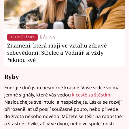
ASTROČLÁNKY
Znamení, která mají ve vztahu zdravé
sebevědomí: Střelec a Vodnář si vždy
řeknou své
Ryby
Energie dnů jsou nesmírně krásné. Vaše srdce vnímá
jemné signály, které vás vedou
k cestě za štěstím
.
Naslouchejte své intuici a nespěchejte. Láska se rozvíjí
přirozeně, ať už posílí současné pouto, nebo přivede
do života někoho nového. Můžete se těšit na radostné
a šťastné chvíle, ať již ve dvou, nebo ve společnosti