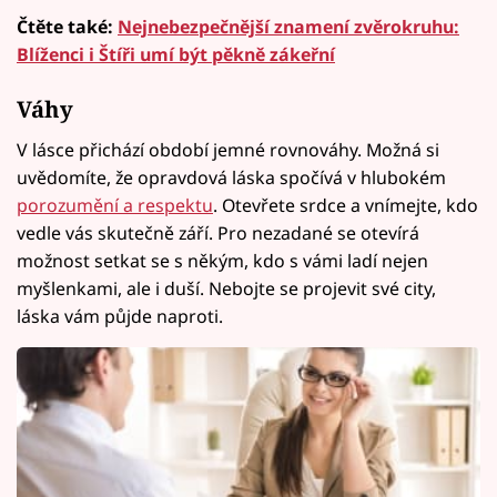
Čtěte také:
Nejnebezpečnější znamení zvěrokruhu:
Blíženci i Štíři umí být pěkně zákeřní
Váhy
V lásce přichází období jemné rovnováhy. Možná si
uvědomíte, že opravdová láska spočívá v hlubokém
porozumění a respektu
. Otevřete srdce a vnímejte, kdo
vedle vás skutečně září. Pro nezadané se otevírá
možnost setkat se s někým, kdo s vámi ladí nejen
myšlenkami, ale i duší. Nebojte se projevit své city,
láska vám půjde naproti.