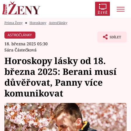
ŽIVĚ
Prima Ženy
■
Horoskopy
Astročlánky
Trendy:
Polabí
Inspekce
Prostřeno!
AYTO?
ASTROČLÁNKY
SDÍLET
Módní alarm
Zrádci
Proměny
18. března 2025 05:30
Sára Částečková
Horoskopy lásky od 18.
března 2025: Berani musí
Témata
důvěřovat, Panny více
Celebrity
komunikovat
Vztahy
Seriály