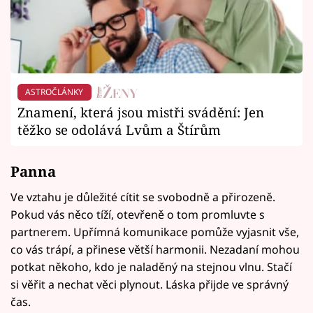
ASTROČLÁNKY
Znamení, která jsou mistři svádění: Jen
těžko se odolává Lvům a Štírům
Panna
Ve vztahu je důležité cítit se svobodně a přirozeně.
Pokud vás něco tíží, otevřeně o tom promluvte s
partnerem. Upřímná komunikace pomůže vyjasnit vše,
co vás trápí, a přinese větší harmonii. Nezadaní mohou
potkat někoho, kdo je naladěný na stejnou vlnu. Stačí
si věřit a nechat věci plynout. Láska přijde ve správný
čas.