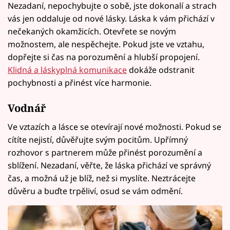
Nezadaní, nepochybujte o sobě, jste dokonalí a strach
vás jen oddaluje od nové lásky. Láska k vám přichází v
nečekaných okamžicích. Otevřete se novým
možnostem, ale nespěchejte. Pokud jste ve vztahu,
dopřejte si čas na porozumění a hlubší propojení.
Klidná a láskyplná komunikace
dokáže odstranit
pochybnosti a přinést více harmonie.
Vodnář
Ve vztazích a lásce se otevírají nové možnosti. Pokud se
cítíte nejistí, důvěřujte svým pocitům. Upřímný
rozhovor s partnerem může přinést porozumění a
sblížení. Nezadaní, věřte, že láska přichází ve správný
čas, a možná už je blíž, než si myslíte. Neztrácejte
důvěru a buďte trpěliví, osud se vám odmění.