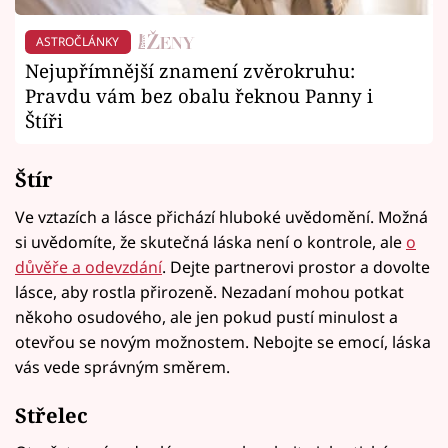
ASTROČLÁNKY
Nejupřímnější znamení zvěrokruhu:
Pravdu vám bez obalu řeknou Panny i
Štíři
Štír
Ve vztazích a lásce přichází hluboké uvědomění. Možná
si uvědomíte, že skutečná láska není o kontrole, ale
o
důvěře a odevzdání
. Dejte partnerovi prostor a dovolte
lásce, aby rostla přirozeně. Nezadaní mohou potkat
někoho osudového, ale jen pokud pustí minulost a
otevřou se novým možnostem. Nebojte se emocí, láska
vás vede správným směrem.
Střelec