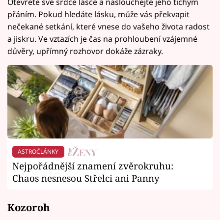
Otevřete své srdce lásce a naslouchejte jeho tichým
přáním. Pokud hledáte lásku, může vás překvapit
nečekané setkání, které vnese do vašeho života radost
a jiskru. Ve vztazích je čas na prohloubení vzájemné
důvěry, upřímný rozhovor dokáže zázraky.
ASTROČLÁNKY
Nejpořádnější znamení zvěrokruhu:
Chaos nesnesou Střelci ani Panny
Kozoroh