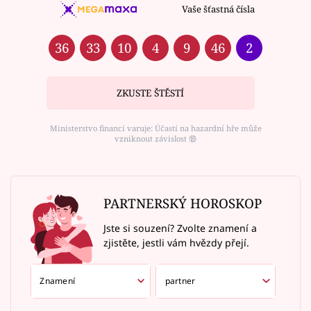
Vaše šťastná čísla
36
33
10
4
9
46
2
ZKUSTE ŠTĚSTÍ
Ministerstvo financí varuje: Účastí na hazardní hře může
vzniknout závislost ⑱
PARTNERSKÝ HOROSKOP
Jste si souzení? Zvolte znamení a
zjistěte, jestli vám hvězdy přejí.