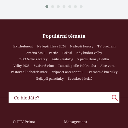
Populární témata
Jak zhubnout
Nejlepší filmy 2024
Nejlepší horory
TV program
Změna času
Partie
Počasí
Kdy budou volby
ZOO Nové začátky
Auto – katalog
7 pádů Honzy Dědka
Volby 2025
Svařené víno
Tatarák podle Pohlreicha
Aloe vera
Pěstování lichořeřišnice
Výpočet ascendentu
Tvarohové knedlíky
Nejlepší palačinky
Švestkový koláč
O FTV Prima
Management