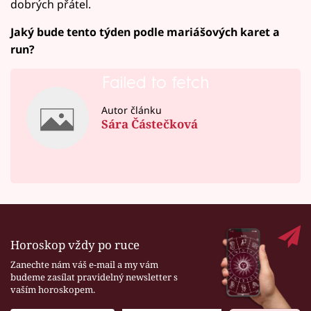
dobrých přátel.
Jaký bude tento týden podle mariášových karet a
run?
Failed to fetch
Autor článku
Sára Částečková
Horoskop vždy po ruce
Zanechte nám váš e-mail a my vám
budeme zasílat pravidelný newsletter s
vaším horoskopem.