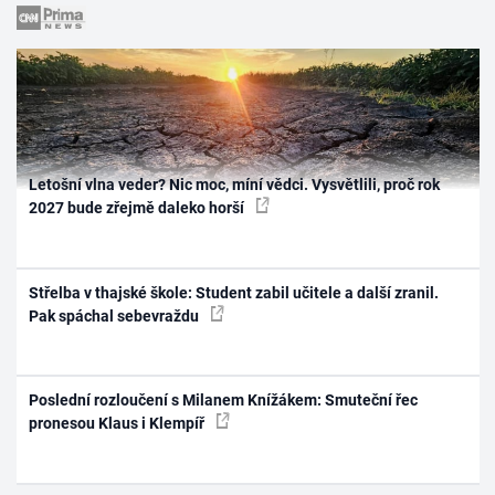
Letošní vlna veder? Nic moc, míní vědci. Vysvětlili, proč rok
2027 bude zřejmě daleko horší
Střelba v thajské škole: Student zabil učitele a další zranil.
Pak spáchal sebevraždu
Poslední rozloučení s Milanem Knížákem: Smuteční řec
pronesou Klaus i Klempíř