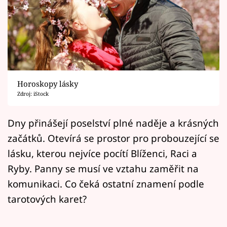
Horoskopy
Sledujte prima+
Filmový festival Karlovy Vary
Pořady
Horoskopy lásky
Zdroj: iStock
Mámy sobě
Dny přinášejí poselství plné naděje a krásných
Přihlášení
začátků. Otevírá se prostor pro probouzející se
lásku, kterou nejvíce pocítí Blíženci, Raci a
Ryby. Panny se musí ve vztahu zaměřit na
Sledujte nás
komunikaci. Co čeká ostatní znamení podle
tarotových karet?