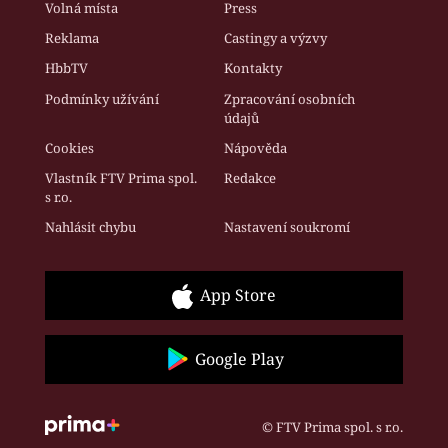
Volná místa
Press
Reklama
Castingy a výzvy
HbbTV
Kontakty
Podmínky užívání
Zpracování osobních
údajů
Cookies
Nápověda
Vlastník FTV Prima spol.
Redakce
s r.o.
Nahlásit chybu
Nastavení soukromí
App Store
Google Play
© FTV Prima spol. s r.o.