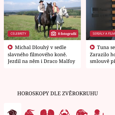
CELEBRITY
SERIÁLY A FIL
8 fotografií
Michal Dlouhý v sedle
Tuna se chtěl vrátit domů.
slavného filmového koně.
Zarazilo ho
Jezdil na něm i Draco Malfoy
smlouvě př
zemřít
HOROSKOPY DLE ZVĚROKRUHU