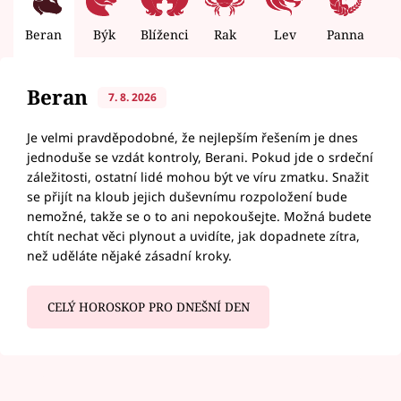
Beran
Býk
Blíženci
Rak
Lev
Panna
V
Beran
7. 8. 2026
Je velmi pravděpodobné, že nejlepším řešením je dnes
jednoduše se vzdát kontroly, Berani. Pokud jde o srdeční
záležitosti, ostatní lidé mohou být ve víru zmatku. Snažit
se přijít na kloub jejich duševnímu rozpoložení bude
nemožné, takže se o to ani nepokoušejte. Možná budete
chtít nechat věci plynout a uvidíte, jak dopadnete zítra,
než uděláte nějaké zásadní kroky.
CELÝ HOROSKOP PRO DNEŠNÍ DEN