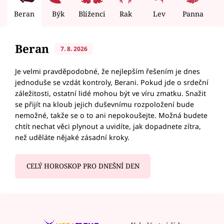
Beran
Býk
Blíženci
Rak
Lev
Panna
V
Beran
7. 8. 2026
Je velmi pravděpodobné, že nejlepším řešením je dnes
jednoduše se vzdát kontroly, Berani. Pokud jde o srdeční
záležitosti, ostatní lidé mohou být ve víru zmatku. Snažit
se přijít na kloub jejich duševnímu rozpoložení bude
nemožné, takže se o to ani nepokoušejte. Možná budete
chtít nechat věci plynout a uvidíte, jak dopadnete zítra,
než uděláte nějaké zásadní kroky.
CELÝ HOROSKOP PRO DNEŠNÍ DEN