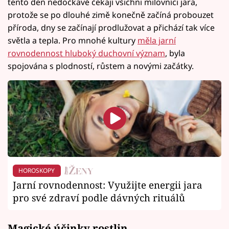
tento den nedočkavě čekají všichni milovníci jara,
protože se po dlouhé zimě konečně začíná probouzet
příroda, dny se začínají prodlužovat a přichází tak více
světla a tepla. Pro mnohé kultury
měla jarní
rovnodennost hluboký duchovní význam
, byla
spojována s plodností, růstem a novými začátky.
HOROSKOPY
Jarní rovnodennost: Využijte energii jara
pro své zdraví podle dávných rituálů
Magické účinky rostlin