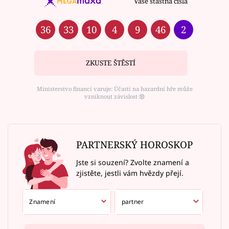
Vaše šťastná čísla
36
33
10
4
9
46
2
ZKUSTE ŠTĚSTÍ
Ministerstvo financí varuje: Účastí na hazardní hře může
vzniknout závislost ⑱
PARTNERSKÝ HOROSKOP
Jste si souzení? Zvolte znamení a
zjistěte, jestli vám hvězdy přejí.