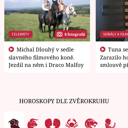
CELEBRITY
SERIÁLY A FIL
8 fotografií
Michal Dlouhý v sedle
Tuna se chtěl vrátit domů.
slavného filmového koně.
Zarazilo ho
Jezdil na něm i Draco Malfoy
smlouvě př
zemřít
HOROSKOPY DLE ZVĚROKRUHU