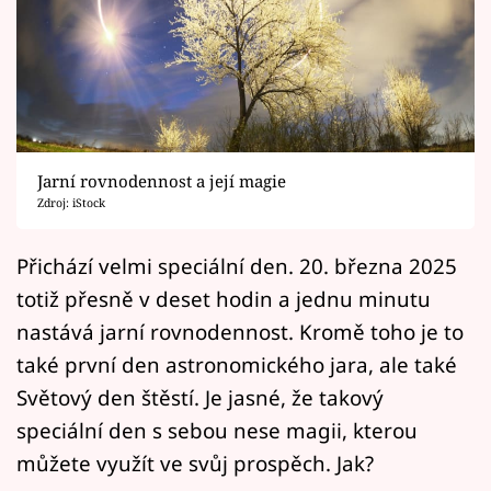
Horoskopy
Sledujte prima+
Filmový festival Karlovy Vary
Pořady
Jarní rovnodennost a její magie
Zdroj: iStock
Mámy sobě
Přichází velmi speciální den. 20. března 2025
Přihlášení
totiž přesně v deset hodin a jednu minutu
nastává jarní rovnodennost. Kromě toho je to
také první den astronomického jara, ale také
Sledujte nás
Světový den štěstí. Je jasné, že takový
speciální den s sebou nese magii, kterou
můžete využít ve svůj prospěch. Jak?