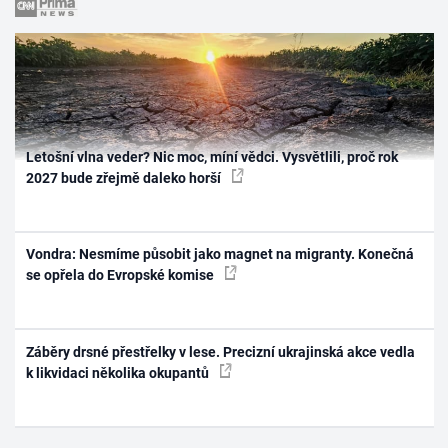
Letošní vlna veder? Nic moc, míní vědci. Vysvětlili, proč rok
2027 bude zřejmě daleko horší
Vondra: Nesmíme působit jako magnet na migranty. Konečná
se opřela do Evropské komise
Záběry drsné přestřelky v lese. Precizní ukrajinská akce vedla
k likvidaci několika okupantů