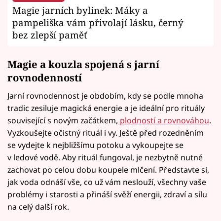
Magie jarních bylinek: Máky a
pampeliška vám přivolají lásku, černý
bez zlepší paměť
Magie a kouzla spojená s jarní
rovnodenností
Jarní rovnodennost je obdobím, kdy se podle mnoha
tradic zesiluje magická energie a je ideální pro rituály
související s novým začátkem,
plodností a rovnováhou
.
Vyzkoušejte očistný rituál i vy. Ještě před rozedněním
se vydejte k nejbližšímu potoku a vykoupejte se
v ledové vodě. Aby rituál fungoval, je nezbytně nutné
zachovat po celou dobu koupele mlčení. Představte si,
jak voda odnáší vše, co už vám neslouží, všechny vaše
problémy i starosti a přináší svěží energii, zdraví a sílu
na celý další rok.