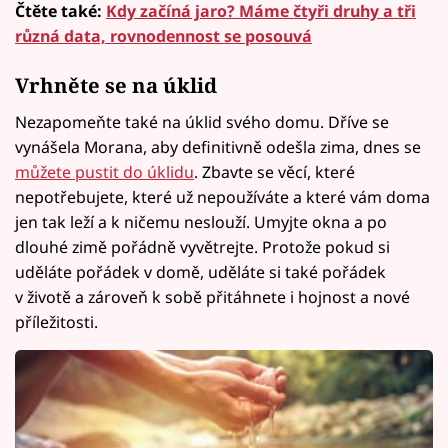
Čtěte také:
Kdy začíná jaro? Máme čtyři druhy a tři
různá data, rovnodennost se posouvá
Vrhněte se na úklid
Nezapomeňte také na úklid svého domu. Dříve se
vynášela Morana, aby definitivně odešla zima, dnes se
můžete pustit do úklidu
. Zbavte se věcí, které
nepotřebujete, které už nepoužíváte a které vám doma
jen tak leží a k ničemu neslouží. Umyjte okna a po
dlouhé zimě pořádně vyvětrejte. Protože pokud si
uděláte pořádek v domě, uděláte si také pořádek
v životě a zároveň k sobě přitáhnete i hojnost a nové
příležitosti.