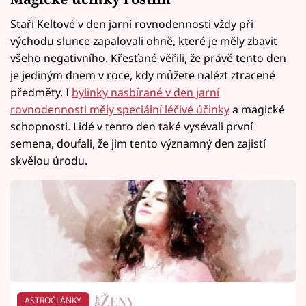
Staří Keltové v den jarní rovnodennosti vždy při
východu slunce zapalovali ohně, které je měly zbavit
všeho negativního. Křesťané věřili, že právě tento den
je jediným dnem v roce, kdy můžete nalézt ztracené
předměty. I
bylinky nasbírané v den jarní
rovnodennosti měly speciální léčivé účinky
a magické
schopnosti. Lidé v tento den také vysévali první
semena, doufali, že jim tento významný den zajistí
skvělou úrodu.
ASTROČLÁNKY