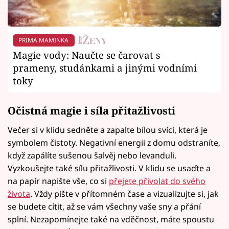
PRIMA MAMINKA
Magie vody: Naučte se čarovat s
prameny, studánkami a jinými vodními
toky
Očistná magie i síla přitažlivosti
Večer si v klidu sedněte a zapalte bílou svíci, která je
symbolem čistoty. Negativní energii z domu odstraníte,
když zapálíte sušenou šalvěj nebo levanduli.
Vyzkoušejte také sílu přitažlivosti. V klidu se usaďte a
na papír napište vše, co si
přejete přivolat do svého
života
. Vždy pište v přítomném čase a vizualizujte si, jak
se budete cítit, až se vám všechny vaše sny a přání
splní. Nezapomínejte také na vděčnost, máte spoustu