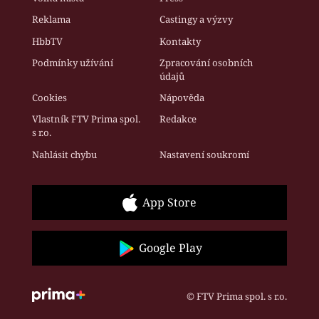
Reklama
Castingy a výzvy
HbbTV
Kontakty
Podmínky užívání
Zpracování osobních
údajů
Cookies
Nápověda
Vlastník FTV Prima spol.
Redakce
s r.o.
Nahlásit chybu
Nastavení soukromí
App Store
Google Play
© FTV Prima spol. s r.o.