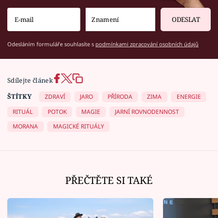
ODESLAT
Odesláním formuláře souhlasíte s
podmínkami zpracování osobních údajů
Sdílejte článek
ŠTÍTKY
ZDRAVÍ
JARO
PŘÍRODA
ZIMA
ENERGIE
RITUÁL
POTOK
MAGIE
JARNÍ ROVNODENNOST
MORANA
MAGICKÉ RITUÁLY
PŘEČTĚTE SI TAKÉ