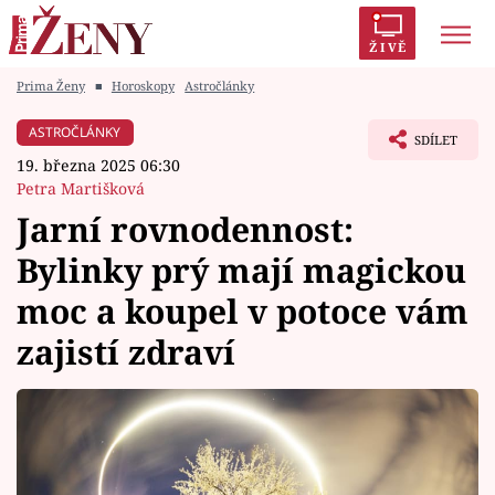
ŽIVĚ
Prima Ženy
■
Horoskopy
Astročlánky
Trendy:
Polabí
Inspekce
Prostřeno!
AYTO?
ASTROČLÁNKY
SDÍLET
Módní alarm
Zrádci
Proměny
19. března 2025 06:30
Petra Martišková
Jarní rovnodennost:
Bylinky prý mají magickou
Témata
moc a koupel v potoce vám
Celebrity
zajistí zdraví
Vztahy
Seriály