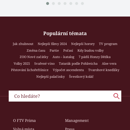
Populární témata
Jak zhubnout
Nejlepší filmy 2024
Nejlepší horory
TV program
Změna času
Partie
Počasí
Kdy budou volby
ZOO Nové začátky
Auto – katalog
7 pádů Honzy Dědka
Volby 2025
Svařené víno
Tatarák podle Pohlreicha
Aloe vera
Pěstování lichořeřišnice
Výpočet ascendentu
Tvarohové knedlíky
Nejlepší palačinky
Švestkový koláč
O FTV Prima
Management
Volná místa
Press