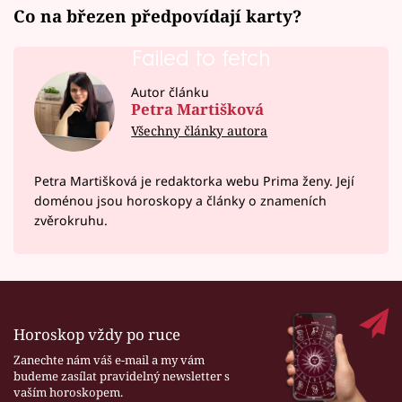
Co na březen předpovídají karty?
Failed to fetch
Autor článku
Petra Martišková
Všechny články autora
Petra Martišková je redaktorka webu Prima ženy. Její
doménou jsou horoskopy a články o znameních
zvěrokruhu.
Horoskop vždy po ruce
Zanechte nám váš e-mail a my vám
budeme zasílat pravidelný newsletter s
vaším horoskopem.