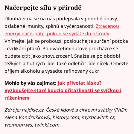
Načerpejte sílu v přírodě
Dlouhá zima se na nás podepsala v podobě únavy,
oslabené imunity, splínů a vyčerpanosti.
Ztracenou
energii načerpáte, pokud se vydáte do přírody
.
Vnímejte, jak se probouzí, poslouchejte zurčení potoka
i cvrlikání ptáků. Po dvacetiminutové procházce se
budete cítit jako znovuzrození. Snažte se po období
těžkých a hutných jídel také odlehčit jídelníček. Omezte
příjem alkoholu a vysaďte rafinovaný cukr.
Mohlo by vás zajímat:
Jak přivolat lásku?
Vyzkoušejte staré kouzlo přitažlivosti se svíčkou i
růženínem
Zdroje: najdise.cz, České lidové a církevní svátky (PhDr.
Alena Vondrušková), history.com, mysticwitch.cz,
wemoon.ws, twinkl.com