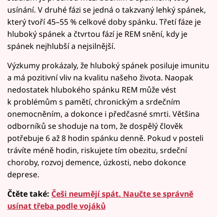
usínání. V druhé fázi se jedná o takzvaný lehký spánek,
který tvoří 45–55 % celkové doby spánku. Třetí fáze je
hluboký spánek a čtvrtou fází je REM snění, kdy je
spánek nejhlubší a nejsilnější.
Výzkumy prokázaly, že hluboký spánek posiluje imunitu
a má pozitivní vliv na kvalitu našeho života. Naopak
nedostatek hlubokého spánku REM může vést
k problémům s pamětí, chronickým a srdečním
onemocněním, a dokonce i předčasné smrti. Většina
odborníků se shoduje na tom, že dospělý člověk
potřebuje 6 až 8 hodin spánku denně. Pokud v posteli
trávíte méně hodin, riskujete tím obezitu, srdeční
choroby, rozvoj demence, úzkosti, nebo dokonce
deprese.
Čtěte také:
Češi neumějí spát. Naučte se správně
usínat třeba podle vojáků