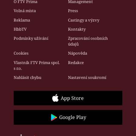
O FTV Prima
Management
Volná místa
Press
Reklama
Castingy a výzvy
HbbTV
Kontakty
Podmínky užívání
Zpracování osobních
údajů
Cookies
Nápověda
Vlastník FTV Prima spol.
Redakce
s r.o.
Nahlásit chybu
Nastavení soukromí
App Store
Google Play