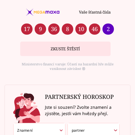
Vaše šťastná čísla
17
9
36
8
10
46
2
ZKUSTE ŠTĚSTÍ
Ministerstvo financí varuje: Účastí na hazardní hře může
vzniknout závislost ⑱
PARTNERSKÝ HOROSKOP
Jste si souzení? Zvolte znamení a
zjistěte, jestli vám hvězdy přejí.