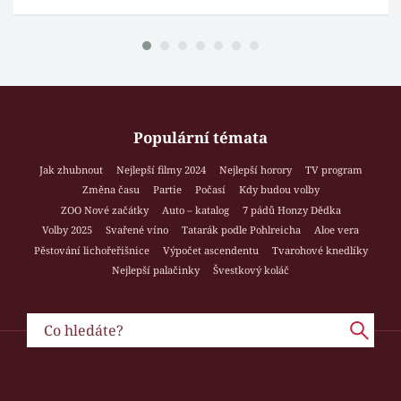
Populární témata
Jak zhubnout
Nejlepší filmy 2024
Nejlepší horory
TV program
Změna času
Partie
Počasí
Kdy budou volby
ZOO Nové začátky
Auto – katalog
7 pádů Honzy Dědka
Volby 2025
Svařené víno
Tatarák podle Pohlreicha
Aloe vera
Pěstování lichořeřišnice
Výpočet ascendentu
Tvarohové knedlíky
Nejlepší palačinky
Švestkový koláč