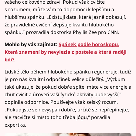
vašeho celkového zdraví. Pokud však cvičíte
s rozumem, může vám to dopomoci k lepšímu a
hlubšímu spánku. „Existují data, která jasně dokazují,
že pravidelné cvičení zlepšuje kvalitu hlubokého
spánku,“ prozradila doktorka Phyllis Zee pro CNN.
Mohlo by vás zajímat:
Spánek podle horoskopu.
Která znamení by nevylezla z postele a která raději
bdí?
Lidské tělo během hlubokého spánku regeneruje, tudíž
je pro nás kvalitní odpočinek velice důležitý. „Výzkum
také ukazuje, že pokud dobře spíte, máte více energie a
chuť cvičit a úroveň vaší fyzické aktivity bude vyšší,“
doplnila odbornice. Používejte však selský rozum.
„Pokud jste se nevyspali dobře, určitě se nepřepínejte,
ale zacvičte si místo toho třeba jógu,“ poradila
expertka.