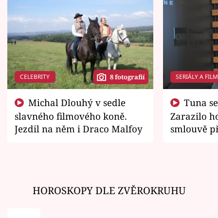
CELEBRITY
SERIÁLY A FIL
8 fotografií
Michal Dlouhý v sedle
Tuna se chtěl vrátit domů.
slavného filmového koně.
Zarazilo ho
Jezdil na něm i Draco Malfoy
smlouvě př
zemřít
HOROSKOPY DLE ZVĚROKRUHU