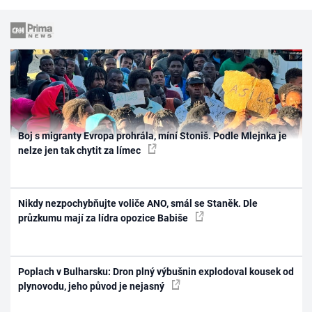
Boj s migranty Evropa prohrála, míní Stoniš. Podle Mlejnka je
nelze jen tak chytit za límec
Nikdy nezpochybňujte voliče ANO, smál se Staněk. Dle
průzkumu mají za lídra opozice Babiše
Poplach v Bulharsku: Dron plný výbušnin explodoval kousek od
plynovodu, jeho původ je nejasný