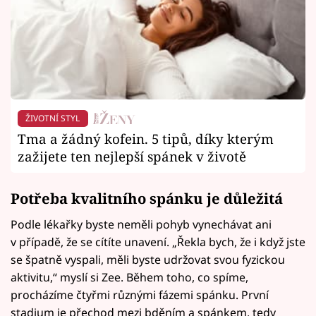
ŽIVOTNÍ STYL
Tma a žádný kofein. 5 tipů, díky kterým
zažijete ten nejlepší spánek v životě
Potřeba kvalitního spánku je důležitá
Podle lékařky byste neměli pohyb vynechávat ani
v případě, že se cítíte unavení. „Řekla bych, že i když jste
se špatně vyspali, měli byste udržovat svou fyzickou
aktivitu,“ myslí si Zee. Během toho, co spíme,
procházíme čtyřmi různými fázemi spánku. První
stadium je přechod mezi bděním a spánkem, tedy