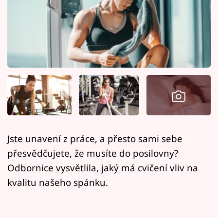
Horoskopy
Sledujte prima+
Filmový festival Karlovy Vary
Pořady
Mámy sobě
Přihlášení
Jste unavení z práce, a přesto sami sebe
přesvědčujete, že musíte do posilovny?
Sledujte nás
Odbornice vysvětlila, jaký má cvičení vliv na
kvalitu našeho spánku.