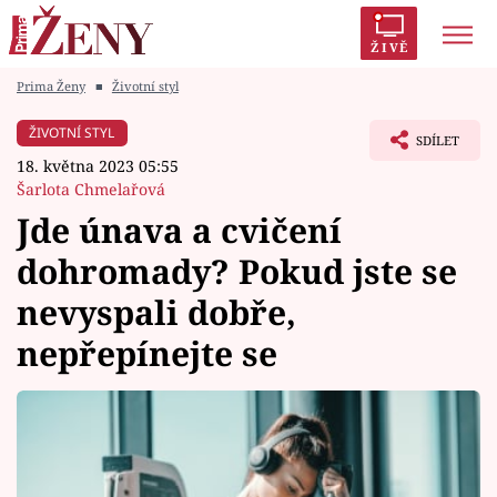
ŽIVĚ
Prima Ženy
■
Životní styl
Trendy:
Polabí
Inspekce
Prostřeno!
AYTO?
ŽIVOTNÍ STYL
SDÍLET
Módní alarm
Zrádci
Proměny
18. května 2023 05:55
Šarlota Chmelařová
Jde únava a cvičení
dohromady? Pokud jste se
Témata
nevyspali dobře,
Celebrity
nepřepínejte se
Vztahy
Seriály