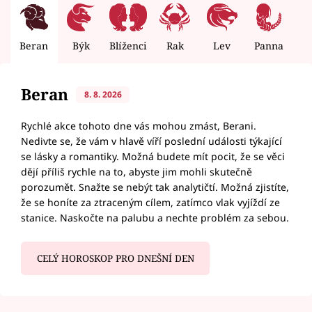
Beran
Býk
Blíženci
Rak
Lev
Panna
V
Beran
8. 8. 2026
Rychlé akce tohoto dne vás mohou zmást, Berani.
Nedivte se, že vám v hlavě víří poslední události týkající
se lásky a romantiky. Možná budete mít pocit, že se věci
dějí příliš rychle na to, abyste jim mohli skutečně
porozumět. Snažte se nebýt tak analytičtí. Možná zjistíte,
že se honíte za ztraceným cílem, zatímco vlak vyjíždí ze
stanice. Naskočte na palubu a nechte problém za sebou.
CELÝ HOROSKOP PRO DNEŠNÍ DEN