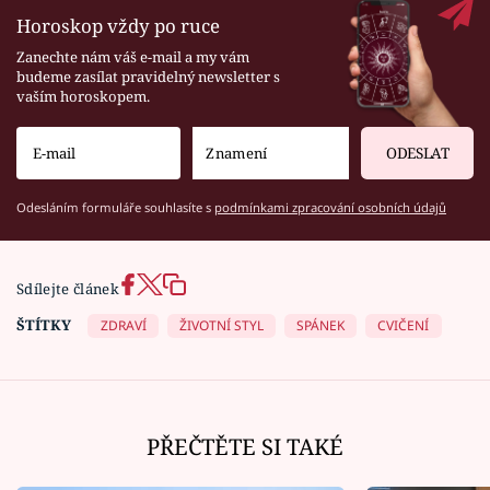
Horoskop vždy po ruce
Zanechte nám váš e-mail a my vám
budeme zasílat pravidelný newsletter s
vaším horoskopem.
ODESLAT
Odesláním formuláře souhlasíte s
podmínkami zpracování osobních údajů
Sdílejte článek
ŠTÍTKY
ZDRAVÍ
ŽIVOTNÍ STYL
SPÁNEK
CVIČENÍ
PŘEČTĚTE SI TAKÉ