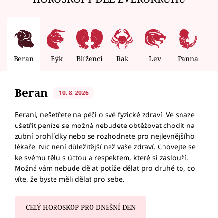
Beran
Býk
Blíženci
Rak
Lev
Panna
V
Beran
10. 8. 2026
Berani, nešetřete na péči o své fyzické zdraví. Ve snaze
ušetřit peníze se možná nebudete obtěžovat chodit na
zubní prohlídky nebo se rozhodnete pro nejlevnějšího
lékaře. Nic není důležitější než vaše zdraví. Chovejte se
ke svému tělu s úctou a respektem, které si zaslouží.
Možná vám nebude dělat potíže dělat pro druhé to, co
víte, že byste měli dělat pro sebe.
CELÝ HOROSKOP PRO DNEŠNÍ DEN