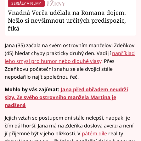
SERIÁLY A FILMY
Vnadná Verča udělala na Romana dojem.
Nešlo si nevšimnout určitých predispozic,
říká
Jana (35) začala na svém ostrovním manželovi Zdeňkovi
(45) hledat chyby prakticky druhý den. Vadí jí
například
jeho smysl pro humor nebo dlouhé vlasy
. Přes
Zdeňkovu počáteční snahu se ale dvojici stále
nepodařilo najít společnou řeč.
Mohlo by vás zajímat:
Jana před obřadem neudrží
slzy. Ze svého ostrovního manžela Martina je
nadšená
Jejich vztah se postupem dní stále nelepší, naopak, je
čím dál horší. Jana má na Zdeňka doslova averzi a není
jí příjemné být v jeho blízkosti. V
pátém díle
reality