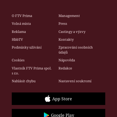
O FTV Prima
Management
Volná místa
Press
Reklama
Castingy a výzvy
HbbTV
Kontakty
Podmínky užívání
Zpracování osobních
údajů
Cookies
Nápověda
Vlastník FTV Prima spol.
Redakce
s r.o.
Nahlásit chybu
Nastavení soukromí
App Store
Google Play