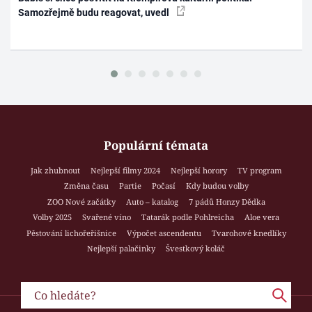
Samozřejmě budu reagovat, uvedl
Populární témata
Jak zhubnout
Nejlepší filmy 2024
Nejlepší horory
TV program
Změna času
Partie
Počasí
Kdy budou volby
ZOO Nové začátky
Auto – katalog
7 pádů Honzy Dědka
Volby 2025
Svařené víno
Tatarák podle Pohlreicha
Aloe vera
Pěstování lichořeřišnice
Výpočet ascendentu
Tvarohové knedlíky
Nejlepší palačinky
Švestkový koláč