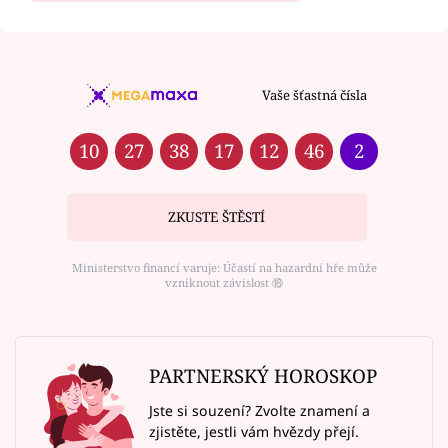
Vaše šťastná čísla
10
27
38
17
12
46
2
ZKUSTE ŠTĚSTÍ
Ministerstvo financí varuje: Účastí na hazardní hře může
vzniknout závislost ⑱
PARTNERSKÝ HOROSKOP
Jste si souzení? Zvolte znamení a
zjistěte, jestli vám hvězdy přejí.