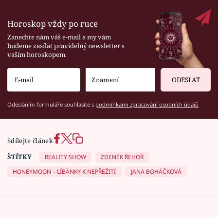
Horoskop vždy po ruce
Zanechte nám váš e-mail a my vám
budeme zasílat pravidelný newsletter s
vaším horoskopem.
ODESLAT
Odesláním formuláře souhlasíte s
podmínkami zpracování osobních údajů
Sdílejte článek
ŠTÍTKY
REALITY SHOW
ZDENĚK ŘEHOŘ
HONEYMOON – LÍBÁNKY K NEPŘEŽITÍ
JANA BOHÁČKOVÁ