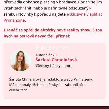
předvedla dokonce piercing v bradavce. Podaří se jim
vztah zachránit, nebo je definitivně odsouzený k
zániku? Novinky k pořadu najdete
exkluzivně v aplikaci
Prima Zone
.
Hranáč se opřel do aktérky nové reality show. S tou
bych na ostrově nevydržel, přiznal:
Failed to fetch
Autor článku
Šarlota Chmelařová
Všechny články autora
Šarlota Chmelařová je redaktora webu Prima ženy.
Má dokonalý přehled o českých i zahraničních
celebritách.