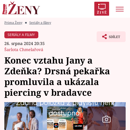
ŽIVĚ
Prima Ženy
■
Seriály a filmy
Trendy:
Polabí
Inspekce
Prostřeno!
AYTO?
SERIÁLY A FILMY
SDÍLET
Módní alarm
Zrádci
Proměny
26. srpna 2024 20:35
Šarlota Chmelařová
Konec vztahu Jany a
Zdeňka? Drsná pekařka
Témata
promluvila a ukázala
Celebrity
piercing v bradavce
Žádná položka z playlistu není
Vztahy
dostupná.
Seriály