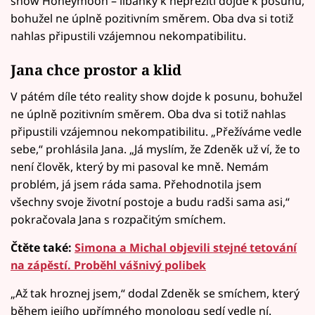
show Honeymoon – líbánky k nepřežití dojde k posunu,
bohužel ne úplně pozitivním směrem. Oba dva si totiž
nahlas připustili vzájemnou nekompatibilitu.
Jana chce prostor a klid
V pátém díle této reality show dojde k posunu, bohužel
ne úplně pozitivním směrem. Oba dva si totiž nahlas
připustili vzájemnou nekompatibilitu. „Přežíváme vedle
sebe,“ prohlásila Jana. „Já myslím, že Zdeněk už ví, že to
není člověk, který by mi pasoval ke mně. Nemám
problém, já jsem ráda sama. Přehodnotila jsem
všechny svoje životní postoje a budu radši sama asi,“
pokračovala Jana s rozpačitým smíchem.
Čtěte také:
Simona a Michal objevili stejné tetování
na zápěstí. Proběhl vášnivý polibek
„Až tak hroznej jsem,“ dodal Zdeněk se smíchem, který
během jejího upřímného monologu sedí vedle ní.