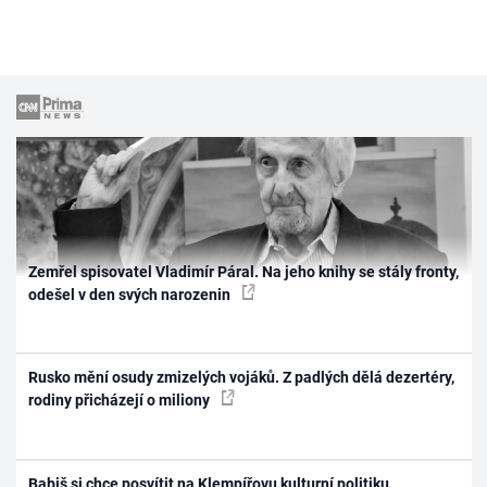
Zemřel spisovatel Vladimír Páral. Na jeho knihy se stály fronty,
odešel v den svých narozenin
Rusko mění osudy zmizelých vojáků. Z padlých dělá dezertéry,
rodiny přicházejí o miliony
Babiš si chce posvítit na Klempířovu kulturní politiku.