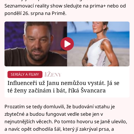
Seznamovací reality show sledujte na prima+ nebo od
pondělí 26. srpna na Primě.
SERIÁLY A FILMY
Influenceři už Janu nemůžou vystát. Já se
té ženy začínám i bát, říká Švancara
Prozatím se tedy domluvili, že budování vztahu je
zbytečné a budou fungovat vedle sebe jen v
nejnutnějších věcech. Po tomto hovoru se Janě ulevilo,
a navíc opět odhodila šál, který jí zakrýval prsa, a