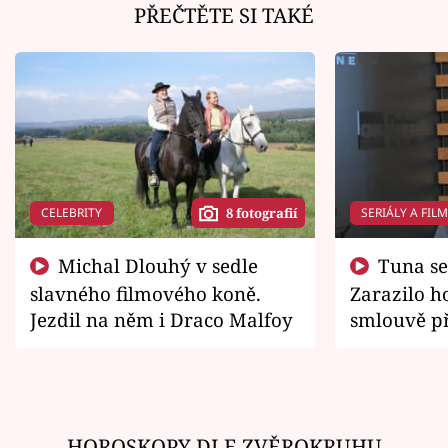
PŘEČTĚTE SI TAKÉ
CELEBRITY
SERIÁLY A FIL
8 fotografií
Michal Dlouhý v sedle
Tuna se chtěl vrátit domů.
slavného filmového koně.
Zarazilo ho
Jezdil na něm i Draco Malfoy
smlouvě př
zemřít
HOROSKOPY DLE ZVĚROKRUHU