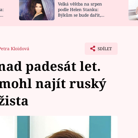
Velká věštba na srpen
NOVINKY
ZAHRADA
a:
podle Helen Stanku:
y
Býkům se bude dařit,
VIDEORECEPTY
DESIGN
Vodnáře čeká jízda
Petra Kloidová
SDÍLET
ad padesát let.
mohl najít ruský
žista