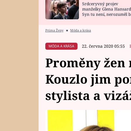
Srdceryvný projev
SNÁŘ
CELEBRITY
manželky Glena Hansard
Syn tu není, nerozuměl b
HOROSKOP NA
VAŘENÍ
tomu, vysvětlila
ROK 2023
Prima Ženy
■
Móda a krása
22. června 2020 05:55
MÓDA A KRÁSA
Proměny žen n
Kouzlo jim po
stylista a vizá