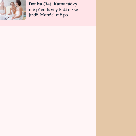
Denisa (34): Kamarádky
mě přemluvily k dámské
jízdě. Manžel mě po
návratu zaskočil