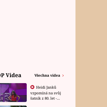
P Videa
Všechna videa
Heidi Janků
vzpomíná na svůj
šatník z 80. let -
Shopaholičky