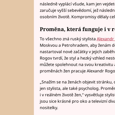
následně vyplácí všude, kam jen vejd
zaručuje vyšší sebevědomí, jež následně
osobním životě. Kompromisy dělaly celý
Proměna, která funguje i v 
To všechno zná ruský stylista
Alexandr
Moskvou a Petrohradem, aby ženám d
nastartoval nové začátky v jejich zaběhn
Rogov tvrdí, že styl a hezký vzhled nes
můžete spolehnout na svou kreativitu 
proměnách žen pracuje Alexandr Rogov n
„Snažím se na ženách objevit stránku, 
jen stylista, ale také psycholog. Prom
i v reálném životě žen,“ vysvětluje styl
jsou sice krásné pro oko a televizní div
nositelky.