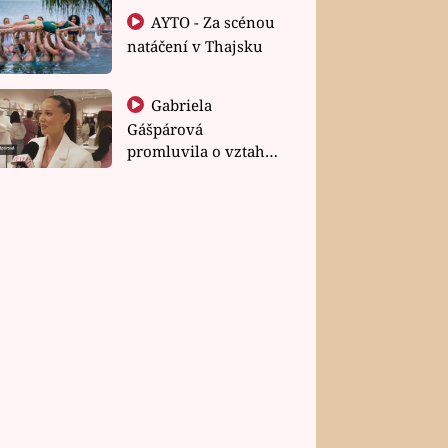
AYTO - Za scénou
natáčení v Thajsku
Gabriela
Gášpárová
promluvila o vztahu
a zakládání rodiny