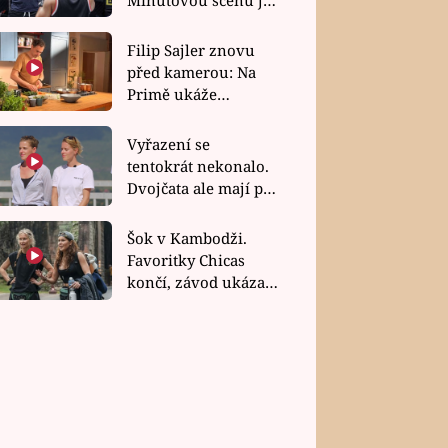
bez dubla
Filip Sajler znovu
před kamerou: Na
Primě ukáže
poctivou kuchyni i
rychlé recepty
Vyřazení se
tentokrát nekonalo.
Dvojčata ale mají po
uzavření třetí etapy
závodu nůž na krku
Šok v Kambodži.
Favoritky Chicas
končí, závod ukázal
svou nejtvrdší tvář