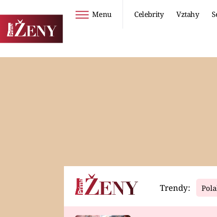
Menu
Celebrity
Vztahy
S
Seriály
Životní styl
ZOO
DIETY A HUBNUTÍ
PROSTŘENO!
CESTOVÁNÍ A
DOVOLENÁ
DUCH
ZDRAVÍ
Trendy:
Pola
Horoskopy
Video
ASTROČLÁNKY
SERIÁLY