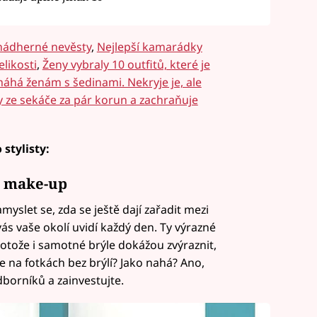
 nádherné nevěsty
,
Nejlepší kamarádky
elikosti
,
Ženy vybraly 10 outfitů, které je
áhá ženám s šedinami. Nekryje je, ale
 ze sekáče za pár korun a zachraňuje
 stylisty:
i make-up
amyslet se, zda se ještě dají zařadit mezi
vás vaše okolí uvidí každý den. Ty výrazné
otože i samotné brýle dokážou zvýraznit,
te na fotkách bez brýlí? Jako nahá? Ano,
borníků a zainvestujte.