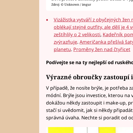
Zdroj: © Unknown / imgur
Vizážistka vytváří z obyčejných žen
oblékají stejné outfity, ale dělí je 4 v
zeštíhlily o 2 velikosti
,
Kadeřník pom
zvýrazňuje
.
Američanka přešívá šaty
planetu
.
Proměny žen nad čtyřicet
Podívejte se na ty nejlepší od ruského
Výrazné obroučky zastoupí 
V případě, že nosíte brýle, je potřeba z
módní. Brýle jsou investice, kterou na 
dokážou někdy zastoupit i make-up, pr
stačí si uvědomit, jak si někdy připadá
správná úvaha. Nechte si poradit od od