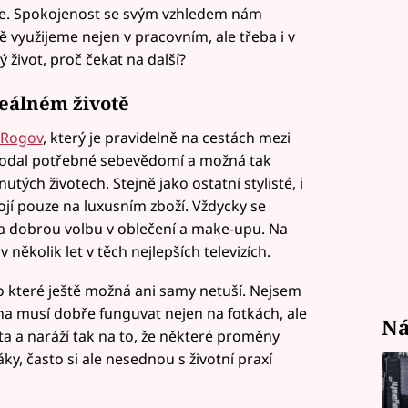
ete. Spokojenost se svým vzhledem nám
 využijeme nejen v pracovním, ale třeba i v
 život, proč čekat na další?
reálném životě
 Rogov
, který je pravidelně na cestách mezi
odal potřebné sebevědomí a možná tak
utých životech. Stejně jako ostatní stylisté, i
tojí pouze na luxusním zboží. Vždycky se
a dobrou volbu v oblečení a make-upu. Na
ěkolik let v těch nejlepších televizích.
o které ještě možná ani samy netuší. Nejsem
ěna musí dobře funguvat nejen na fotkách, ale
Ná
ista a naráží tak na to, že některé proměny
áky, často si ale nesednou s životní praxí