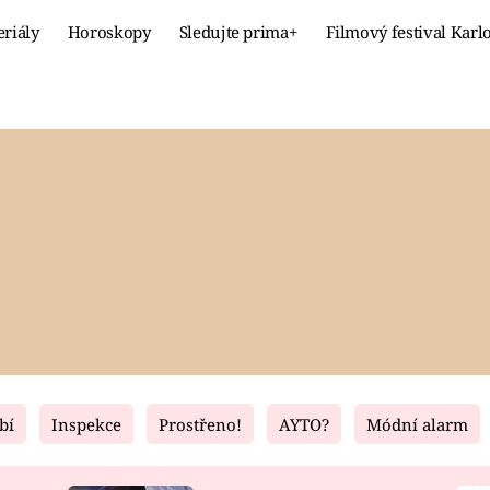
eriály
Horoskopy
Sledujte prima+
Filmový festival Karl
Celebrity
Recept
MÓDA A KRÁSA
HLAVNÍ JÍ
VZTAHY A SEX
SLADKÉ
PRIMA MAMINKA
ZDRAVÉ
bí
Inspekce
Prostřeno!
AYTO?
Módní alarm
Fresh
Living
RECEPTY
BYDLENÍ