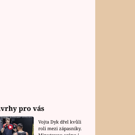
vrhy pro vás
Vojta Dyk dřel kvůli
roli mezi zápasníky.
Minutovou scénu jel