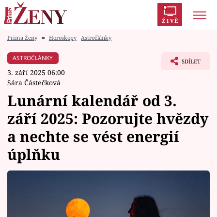
ŽIVĚ
Prima Ženy
■
Horoskopy
Astročlánky
Trendy:
Polabí
Inspekce
Prostřeno!
AYTO?
ASTROČLÁNKY
SDÍLET
Módní alarm
Zrádci
Proměny
3. září 2025 06:00
Sára Částečková
Lunární kalendář od 3.
září 2025: Pozorujte hvězdy
Témata
a nechte se vést energií
Celebrity
úplňku
Vztahy
Seriály