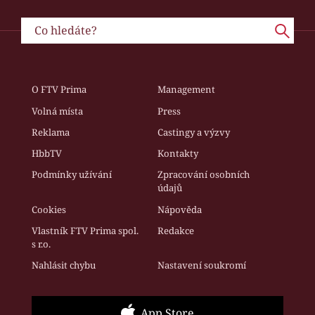
O FTV Prima
Management
Volná místa
Press
Reklama
Castingy a výzvy
HbbTV
Kontakty
Podmínky užívání
Zpracování osobních
údajů
Cookies
Nápověda
Vlastník FTV Prima spol.
Redakce
s r.o.
Nahlásit chybu
Nastavení soukromí
App Store