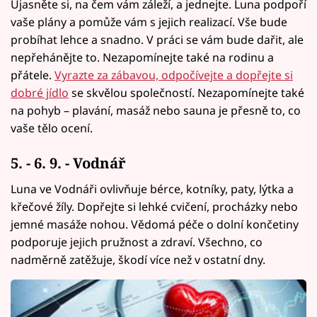
Ujasněte si, na čem vám záleží, a jednejte. Luna podpoří
vaše plány a pomůže vám s jejich realizací. Vše bude
probíhat lehce a snadno. V práci se vám bude dařit, ale
nepřehánějte to. Nezapomínejte také na rodinu a
přátele.
Vyrazte za zábavou, odpočívejte a dopřejte si
dobré jídlo
se skvělou společností. Nezapomínejte také
na pohyb – plavání, masáž nebo sauna je přesně to, co
vaše tělo ocení.
5. - 6. 9. - Vodnář
Luna ve Vodnáři ovlivňuje bérce, kotníky, paty, lýtka a
křečové žíly. Dopřejte si lehké cvičení, procházky nebo
jemné masáže nohou. Vědomá péče o dolní končetiny
podporuje jejich pružnost a zdraví. Všechno, co
nadměrně zatěžuje, škodí více než v ostatní dny.