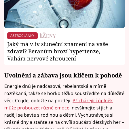
ASTROČLÁNKY
Jaký má vliv sluneční znamení na vaše
zdraví? Beranům hrozí hypertenze,
Vahám nervové zhroucení
Uvolnění a zábava jsou klíčem k pohodě
Energie dnů je nadčasová, rebelantská a mírně
roztěkaná, takže se horko těžko soustředíte na důležité
věci. Co jde, odložte na později.
Přicházející úplněk
může probouzet různé emoce,
nevšímejte si jich a
raději se bavte s rodinou a dětmi. Vychutnávejte si
krásné dny a staňte se na chvíli součástí dětských her –