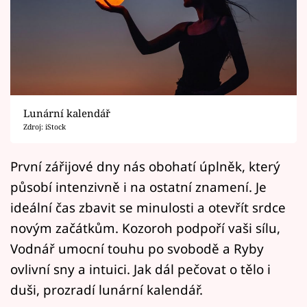
Horoskopy
Sledujte prima+
Filmový festival Karlovy Vary
Pořady
Lunární kalendář
Zdroj: iStock
Mámy sobě
První zářijové dny nás obohatí úplněk, který
Přihlášení
působí intenzivně i na ostatní znamení. Je
ideální čas zbavit se minulosti a otevřít srdce
novým začátkům. Kozoroh podpoří vaši sílu,
Sledujte nás
Vodnář umocní touhu po svobodě a Ryby
ovlivní sny a intuici. Jak dál pečovat o tělo i
duši, prozradí lunární kalendář.