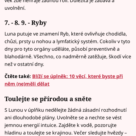
věk zde nehraje žádnou roli. Důležitá je zábava a
uvolnění.
7. - 8. 9. - Ryby
Luna putuje ve znamení Ryb, které ovlivňuje chodidla,
chůzi, prsty u nohou a lymfatický systém. Cokoliv v tyto
dny pro tyto orgány uděláte, působí preventivně a
blahodárně. Všechno, co nadměrně zatěžuje, škodí více
než v ostatní dny.
Čtěte také:
Blíží se úplněk: 10 věcí, které byste při
něm (ne)měli dělat
Toulejte se přírodou a sněte
S Lunou v úplňku nedělejte žádná zásadní rozhodnutí
ani dlouhodobé plány. Uvolněte se a nechte se vést
jemnou energií intuice. Zajděte k vodě, pozorujte
hladinu a toulejte se krajinou. Večer sledujte hvězdy –