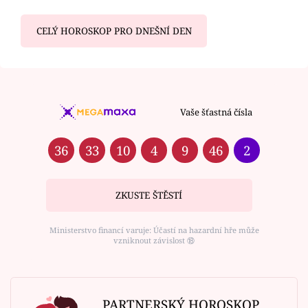
CELÝ HOROSKOP PRO DNEŠNÍ DEN
Vaše šťastná čísla
36
33
10
4
9
46
2
ZKUSTE ŠTĚSTÍ
Ministerstvo financí varuje: Účastí na hazardní hře může
vzniknout závislost ⑱
PARTNERSKÝ HOROSKOP