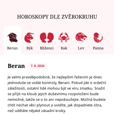
HOROSKOPY DLE ZVĚROKRUHU
Beran
Býk
Blíženci
Rak
Lev
Panna
V
Beran
7. 8. 2026
Je velmi pravděpodobné, že nejlepším řešením je dnes
jednoduše se vzdát kontroly, Berani. Pokud jde o srdeční
záležitosti, ostatní lidé mohou být ve víru zmatku. Snažit
se přijít na kloub jejich duševnímu rozpoložení bude
nemožné, takže se o to ani nepokoušejte. Možná budete
chtít nechat věci plynout a uvidíte, jak dopadnete zítra,
než uděláte nějaké zásadní kroky.