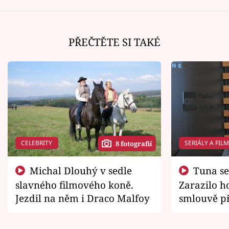
PŘEČTĚTE SI TAKÉ
CELEBRITY
SERIÁLY A FIL
8 fotografií
Michal Dlouhý v sedle
Tuna se chtěl vrátit domů.
slavného filmového koně.
Zarazilo ho
Jezdil na něm i Draco Malfoy
smlouvě př
zemřít