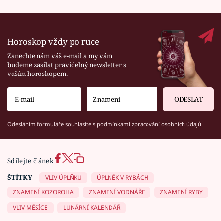
Horoskop vždy po ruce
Zanechte nám váš e-mail a my vám
budeme zasílat pravidelný newsletter s
vaším horoskopem.
ODESLAT
Odesláním formuláře souhlasíte s
podmínkami zpracování osobních údajů
Sdílejte článek
ŠTÍTKY
VLIV ÚPLŇKU
ÚPLNĚK V RYBÁCH
ZNAMENÍ KOZOROHA
ZNAMENÍ VODNÁŘE
ZNAMENÍ RYBY
VLIV MĚSÍCE
LUNÁRNÍ KALENDÁŘ