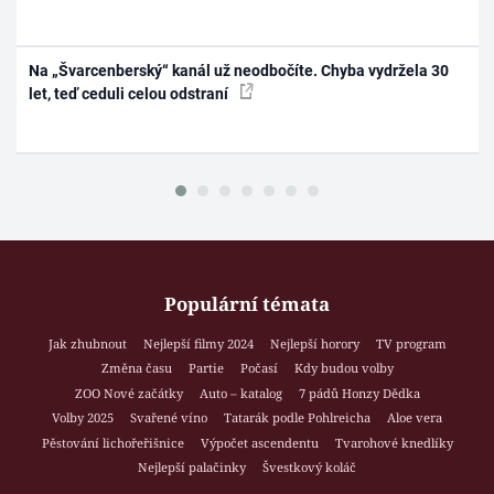
Na „Švarcenberský“ kanál už neodbočíte. Chyba vydržela 30
let, teď ceduli celou odstraní
Populární témata
Jak zhubnout
Nejlepší filmy 2024
Nejlepší horory
TV program
Změna času
Partie
Počasí
Kdy budou volby
ZOO Nové začátky
Auto – katalog
7 pádů Honzy Dědka
Volby 2025
Svařené víno
Tatarák podle Pohlreicha
Aloe vera
Pěstování lichořeřišnice
Výpočet ascendentu
Tvarohové knedlíky
Nejlepší palačinky
Švestkový koláč