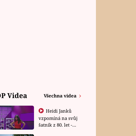
P Videa
Všechna videa
Heidi Janků
vzpomíná na svůj
šatník z 80. let -
Shopaholičky