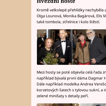
Hvězdní hosté
Kromě velkolepé přehlídky nechyběla an
Olga Lounová, Monika Bagárová, Elis Mr
také tombola, střelnice i kolo štěstí.
Mezi hosty se poté objevila celá řada 
například bývalá první dáma Dagmar Hav
Dále například modelka Andrea Verešová
korzetových šatech s tylovou sukní, a i
zelené minišaty s detaily peří.