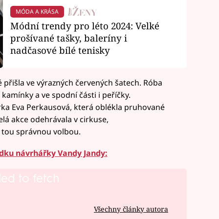
MÓDA A KRÁSA
Módní trendy pro léto 2024: Velké
prošívané tašky, baleríny i
nadčasové bílé tenisky
 přišla ve výrazných červených šatech. Róba
kamínky a ve spodní části i peříčky.
rka Eva Perkausová, která oblékla pruhované
elá akce odehrávala v cirkuse,
 tou správnou volbou.
ídku návrhářky Vandy Jandy:
led to fetch
Všechny články autora