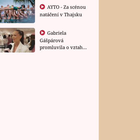
AYTO - Za scénou
natáčení v Thajsku
Gabriela
Gášpárová
promluvila o vztahu
a zakládání rodiny