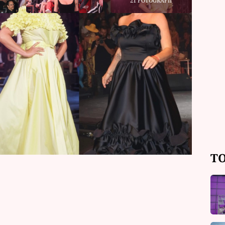
21 FOTOGRAFIÍ
vi patří k nejúspěšnějším návrhářům
uspořádali velkolepou show, kterou
hala ujít řada známých osobností. Na
51), Taťána Kuchařová (36) i Martina
é objevily například Dagmar Havlová
minika Myslivcová (29).
TO