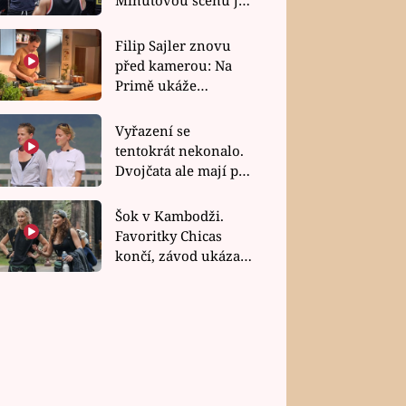
bez dubla
Filip Sajler znovu
před kamerou: Na
Primě ukáže
poctivou kuchyni i
rychlé recepty
Vyřazení se
tentokrát nekonalo.
Dvojčata ale mají po
uzavření třetí etapy
závodu nůž na krku
Šok v Kambodži.
Favoritky Chicas
končí, závod ukázal
svou nejtvrdší tvář