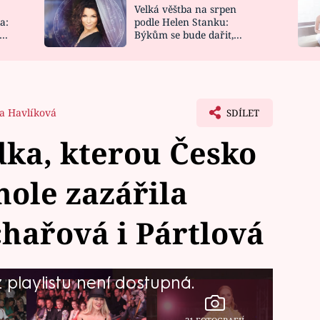
Velká věštba na srpen
NOVINKY
ZAHRADA
a:
podle Helen Stanku:
y
Býkům se bude dařit,
VIDEORECEPTY
DESIGN
Vodnáře čeká jízda
a Havlíková
SDÍLET
ka, kterou Česko
mole zazářila
hařová i Pártlová
playlistu není dostupná.