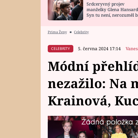
Srdceryvný projev
SNÁŘ
CELEBRITY
manželky Glena Hansard
Syn tu není, nerozuměl b
HOROSKOP NA
VAŘENÍ
tomu, vysvětlila
ROK 2023
Prima Ženy
■
Celebrity
5. června 2024 17:14
Vanes
CELEBRITY
Módní přehlíd
nezažilo: Na 
Krainová, Kuc
Žádná položka z 