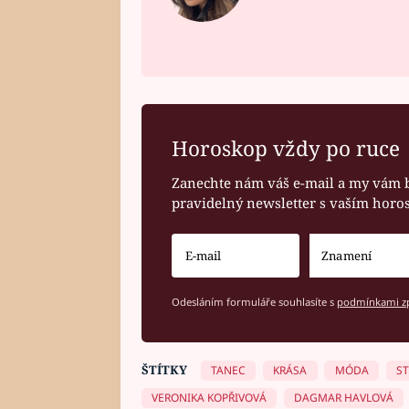
Horoskop vždy po ruce
Zanechte nám váš e-mail a my vám 
pravidelný newsletter s vaším hor
Odesláním formuláře souhlasíte s
podmínkami zp
ŠTÍTKY
TANEC
KRÁSA
MÓDA
ST
VERONIKA KOPŘIVOVÁ
DAGMAR HAVLOVÁ