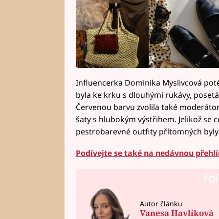
Influencerka Dominika Myslivcová poté
byla ke krku s dlouhými rukávy, posetá 
Červenou barvu zvolila také moderáto
šaty s hlubokým výstřihem. Jelikož se c
pestrobarevné outfity přítomných byly
Podívejte se také na nedávnou přehl
Fai
Autor článku
Vanesa Havlíková