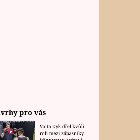
vrhy pro vás
Vojta Dyk dřel kvůli
roli mezi zápasníky.
Minutovou scénu jel