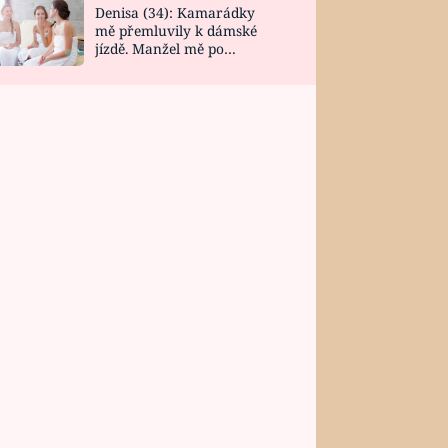
Denisa (34): Kamarádky
mě přemluvily k dámské
jízdě. Manžel mě po
návratu zaskočil