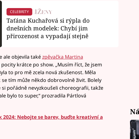
CELEBRITY
Taťána Kuchařová si rýpla do
dnešních modelek: Chybí jim
přirozenost a vypadají stejně
 ale objevila také
zpěvačka Martina
é pocity krátce po show. „Musím říct, že jsem
yla to pro mě zcela nová zkušenost. Měla
 se tím může někdo dobrovolně živit. Bolely
 si pořádně nevyzkoušeli choreografii, takže
le bylo to super,“ prozradila Pártlová
Ná
k 2024: Nebojte se barev, buďte kreativní a