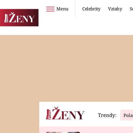
Menu
Celebrity
Vztahy
S
Seriály
Životní styl
ZOO
DIETY A HUBNUTÍ
PROSTŘENO!
CESTOVÁNÍ A
DOVOLENÁ
DUCH
ZDRAVÍ
Trendy:
Pola
Horoskopy
Video
ASTROČLÁNKY
SERIÁLY