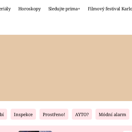
eriály
Horoskopy
Sledujte prima+
Filmový festival Karl
Celebrity
Recept
MÓDA A KRÁSA
HLAVNÍ JÍ
VZTAHY A SEX
SLADKÉ
PRIMA MAMINKA
ZDRAVÉ
bí
Inspekce
Prostřeno!
AYTO?
Módní alarm
Fresh
Living
RECEPTY
BYDLENÍ