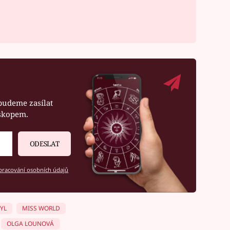
budeme zasílat
oskopem.
ODESLAT
racování osobních údajů
YL
MISS WORLD
OLGA LOUNOVÁ