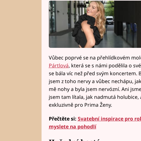
Vůbec poprvé se na přehlídkovém mole
Pártlová
, která se s námi podělila o sv
se bála víc než před svým koncertem. B
jsem z toho nervy a vůbec nechápu, jak
mě nohy a byla jsem nervózní. Ani jsme
jsem tam lítala, jak nadmutá holubice, a
exkluzivně pro Prima Ženy.
Přečtěte si:
Svatební inspirace pro ro
myslete na pohodlí