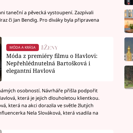
i taneční a pěvecká vystoupení. Zazpívali
az či Jan Bendig. Pro diváky byla připravena
MÓDA A KRÁSA
Móda z premiéry filmu o Havlovi:
Nepřehlédnutelná Bartošková i
elegantní Havlová
známých osobností. Návrháře přišla podpořit
lová, která je jejich dlouholetou klientkou.
, která na akci dorazila ve světle žlutých
nfluencerka Nela Slováková, která vsadila na