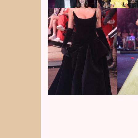
Sourozenci Nikol a Jakub Ponero
u nás. K 10. výročí svojí tvorby 
Česko nepamatuje. Akci si nenec
mole se prošly Simona Krainová (
Pártlová (45). Mezi hosty se pot
(71), Andrea Verešová (43) či Do