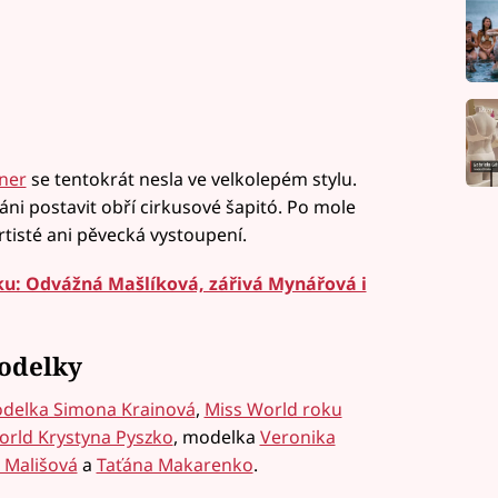
ner
se tentokrát nesla ve velkolepém stylu.
áni postavit obří cirkusové šapitó. Po mole
rtisté ani pěvecká vystoupení.
ku: Odvážná Mašlíková, zářivá Mynářová i
modelky
delka Simona Krainová
,
Miss World roku
orld Krystyna Pyszko
, modelka
Veronika
 Mališová
a
Taťána Makarenko
.