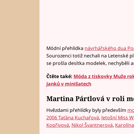
Módní přehlídka
návrhářského dua Po
Sourozenci totiž nechali na Letenské pl
se prošla desítka modelek, nechyběli a
Čtěte také:
Móda z tiskovky Muže ro
Janků v minišatech
Martina Pártlová v roli 
Hvězdami přehlídky byly především
mo
2006 Taťána Kuchařová
,
letošní Miss W
Kopřivová
,
Nikol Švantnerová
,
Karolína