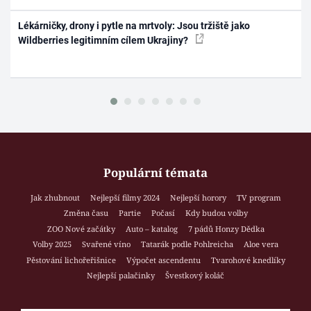
Lékárničky, drony i pytle na mrtvoly: Jsou tržiště jako
Wildberries legitimním cílem Ukrajiny?
Populární témata
Jak zhubnout
Nejlepší filmy 2024
Nejlepší horory
TV program
Změna času
Partie
Počasí
Kdy budou volby
ZOO Nové začátky
Auto – katalog
7 pádů Honzy Dědka
Volby 2025
Svařené víno
Tatarák podle Pohlreicha
Aloe vera
Pěstování lichořeřišnice
Výpočet ascendentu
Tvarohové knedlíky
Nejlepší palačinky
Švestkový koláč