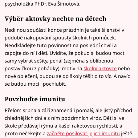
psycholožka PhDr. Eva Šimotová.
Výběr aktovky nechte na dětech
Nedílnou součástí konce prázdnin je také šílenství v
podobě nakupování spousty školních pomůcek.
Neodkládejte tuto povinnost na poslední chvíli a
zapojte do ní i děti. Uvidíte, že pokud si budou moct
samy vybrat sešity, penál (zejména s oblíbenou
postavičkou z pohádky), motiv na
školní aktovce
nebo
nové oblečení, budou se do školy těšit o to víc. A navíc
se budou moci i pochlubit.
Povzbuďte imunitu
Přelom srpna a září znamená i pomalý, ale jistý příchod
chladnějších dní a s ním podzimních viróz. Děti si ve
škole předávají rýmu a kašel raketovou rychlostí, a
proto nečekejte a
začněte posilovat jejich imunitu
ještě