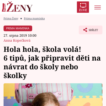
ŽIVĚ
Prima Ženy
■
Prima maminka
Trendy:
Polabí
Inspekce
Prostřeno!
AYTO?
PRIMA MAMINKA
SDÍLET
Módní alarm
Zrádci
Proměny
27. srpna 2019 10:00
Anna Kopečková
Hola hola, škola volá!
6 tipů, jak připravit děti na
Témata
návrat do školy nebo
Celebrity
školky
Vztahy
Seriály