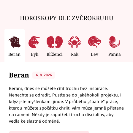
HOROSKOPY DLE ZVĚROKRUHU
Beran
Býk
Blíženci
Rak
Lev
Panna
V
Beran
6. 8. 2026
Berani, dnes se můžete cítit trochu bez inspirace.
Nenechte se odradit. Pusťte se do jakéhokoli projektu, i
když jste myšlenkami jinde. V průběhu „špatné“ práce,
kterou můžete zpočátku chrlit, vám múza jemně přistane
na rameni. Někdy je zapotřebí trocha disciplíny, aby
vedla ke slastné odměně.