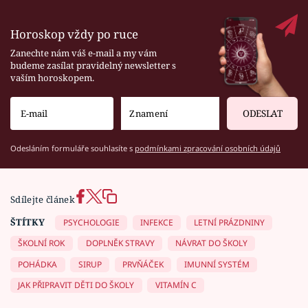
Horoskop vždy po ruce
Zanechte nám váš e-mail a my vám
budeme zasílat pravidelný newsletter s
vaším horoskopem.
ODESLAT
Odesláním formuláře souhlasíte s
podmínkami zpracování osobních údajů
Sdílejte článek
ŠTÍTKY
PSYCHOLOGIE
INFEKCE
LETNÍ PRÁZDNINY
ŠKOLNÍ ROK
DOPLNĚK STRAVY
NÁVRAT DO ŠKOLY
POHÁDKA
SIRUP
PRVŇÁČEK
IMUNNÍ SYSTÉM
JAK PŘIPRAVIT DĚTI DO ŠKOLY
VITAMÍN C