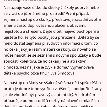
Nastupuje vaše dítko do školky či školy poprvé, nebo
se vrací do již známého prostředí? První případ,
zejména nástup do školky, představuje zásadní životní
změnu často doprovázenou pláčem, obavami,
nejistotou a stresem. Dejte dítěti najevo pochopení a
ujistěte ho, že tyto pocity jsou přirozené. „Dítěti by se
mělo dostat zejména pravdivých informací o tom, co
ho čeká, jaký je režim mateřské školy, co nového se
může naučit, že se seznámí s novými spolužáky a bude
součástí kolektivu, že ho čekají jiné a atraktivní
činnosti, než na jaké je zvyklé doma,“ vyjmenovává
dětská psycholožka PhDr. Eva Šimotová.
Na nástup do školy se však už většina dětí spíše těší, a
proto je dobré toho využít a v těšení je podpořit. I tady
je ale vhodné být pravdivý a autentický. Ve druhém
případě je pomoc rodičů nezbytná hlavně u mladších
dětí. Namotivujte je třeba tak, že se znovu uvidí se