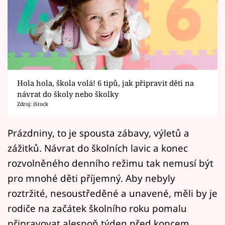
Horoskopy
Sledujte prima+
Filmový festival Karlovy Vary
Pořady
Hola hola, škola volá! 6 tipů, jak připravit děti na
návrat do školy nebo školky
Mámy sobě
Zdroj: iStock
Přihlášení
Prázdniny, to je spousta zábavy, výletů a
zážitků. Návrat do školních lavic a konec
rozvolněného denního režimu tak nemusí být
Sledujte nás
pro mnohé děti příjemný. Aby nebyly
roztržité, nesoustředěné a unavené, měli by je
rodiče na začátek školního roku pomalu
připravovat alespoň týden před koncem