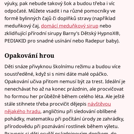
výuky, pak nebude takový šok a budou třeba i víc
odpočaté. Můžete vsadit i na různé pomocníky ve
formě bylinných čajů či doplňků stravy (například
meduňkový čaj,
domácí meduňkový sirup
nebo
zklidňující přírodní sirupy Barny’s Dětský HypnoX®,
PEDIAKID pro snadné usínání nebo Radepur baby).
Opakování hrou
Děti snáze přivyknou školnímu režimu a budou více
soustředěné, když si s nimi dáte malé opáčko.
Opakování učiva přitom nemusí být za trest. Ideální je
nenechávat ho až na konec prázdnin, ale procvičovat
ho formou her průběžně během celého léta. Ale ještě
stále stihnete třeba procvičit dějepis
návštěvou
nějakého hradu
, angličtinu při sledování oblíbené
pohádky, matematiku při počítání úrody ze zahrádky,
přírodovědu při poznávání rostlinek během výletu.
Pravopis si děti osvěží prázdninovým deníkem, do