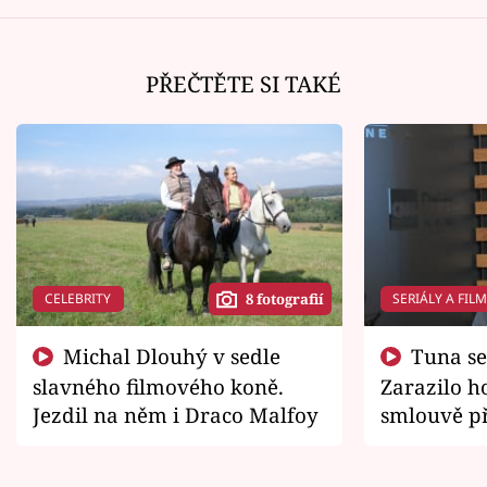
PŘEČTĚTE SI TAKÉ
CELEBRITY
SERIÁLY A FIL
8 fotografií
Michal Dlouhý v sedle
Tuna se chtěl vrátit domů.
slavného filmového koně.
Zarazilo ho
Jezdil na něm i Draco Malfoy
smlouvě př
zemřít