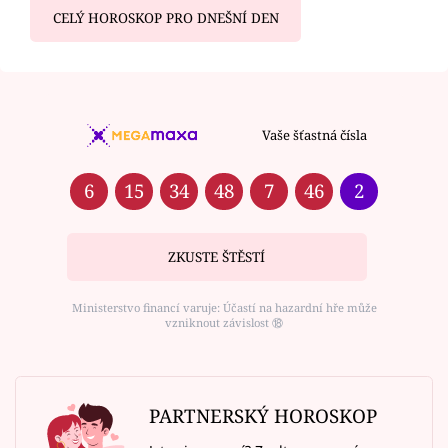
CELÝ HOROSKOP PRO DNEŠNÍ DEN
Vaše šťastná čísla
6
15
34
48
7
46
2
ZKUSTE ŠTĚSTÍ
Ministerstvo financí varuje: Účastí na hazardní hře může
vzniknout závislost ⑱
PARTNERSKÝ HOROSKOP