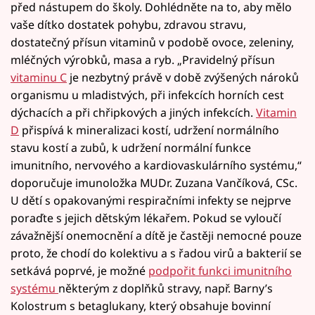
před nástupem do školy. Dohlédněte na to, aby mělo
vaše dítko dostatek pohybu, zdravou stravu,
dostatečný přísun vitaminů v podobě ovoce, zeleniny,
mléčných výrobků, masa a ryb. „Pravidelný přísun
vitaminu C
je nezbytný právě v době zvýšených nároků
organismu u mladistvých, při infekcích horních cest
dýchacích a při chřipkových a jiných infekcích.
Vitamin
D
přispívá k mineralizaci kostí, udržení normálního
stavu kostí a zubů, k udržení normální funkce
imunitního, nervového a kardiovaskulárního systému,“
doporučuje imunoložka MUDr. Zuzana Vančíková, CSc.
U dětí s opakovanými respiračními infekty se nejprve
poraďte s jejich dětským lékařem. Pokud se vyloučí
závažnější onemocnění a dítě je častěji nemocné pouze
proto, že chodí do kolektivu a s řadou virů a bakterií se
setkává poprvé, je možné
podpořit funkci imunitního
systému
některým z doplňků stravy, např. Barny’s
Kolostrum s betaglukany, který obsahuje bovinní