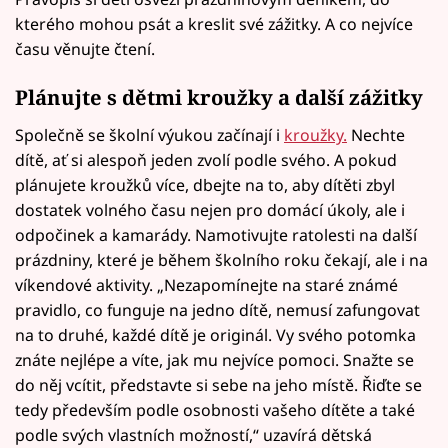
kterého mohou psát a kreslit své zážitky. A co nejvíce
času věnujte čtení.
Plánujte s dětmi kroužky a další zážitky
Společně se školní výukou začínají i
kroužky.
Nechte
dítě, ať si alespoň jeden zvolí podle svého. A pokud
plánujete kroužků více, dbejte na to, aby dítěti zbyl
dostatek volného času nejen pro domácí úkoly, ale i
odpočinek a kamarády. Namotivujte ratolesti na další
prázdniny, které je během školního roku čekají, ale i na
víkendové aktivity. „Nezapomínejte na staré známé
pravidlo, co funguje na jedno dítě, nemusí zafungovat
na to druhé, každé dítě je originál. Vy svého potomka
znáte nejlépe a víte, jak mu nejvíce pomoci. Snažte se
do něj vcítit, představte si sebe na jeho místě. Řiďte se
tedy především podle osobnosti vašeho dítěte a také
podle svých vlastních možností,“ uzavírá dětská