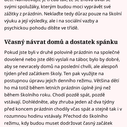
svými spolužáky, kterým budou moci vyprávět své
zážitky z prázdnin. Neklaďte tedy důraz pouze na školní
výuku a její výsledky, ale i na sociální vazby a
psychickou pohodu dítěte ve třídě.
Včasný návrat domů a dostatek spánku
Pokud jste byli v druhé polovině prázdnin na společné
dovolené nebo jste děti vyslali na tábor, bylo by dobré,
aby se nevracely domů na poslední chvíli, ale alespoň
týden před začátkem školy. Ten pak využijte na
postupnou úpravu jejich denního režimu. Většina dětí
ho má totiž během letních prázdnin úplně jiný než
během školního roku. Chodí pozdě spát, pozdě
vstávají. Dohlédněte, aby zhruba jeden až dva týdny
před koncem prázdnin chodily včas spát a stejně tak i v
rozumnou hodinu vstávaly. Přechod do školního
režimu, kdy budou muset dodržovat časný začátek