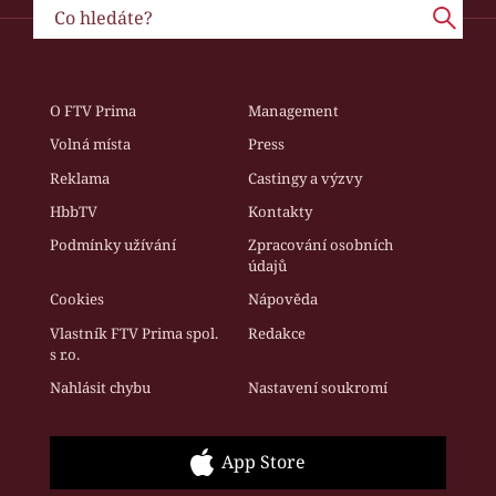
O FTV Prima
Management
Volná místa
Press
Reklama
Castingy a výzvy
HbbTV
Kontakty
Podmínky užívání
Zpracování osobních
údajů
Cookies
Nápověda
Vlastník FTV Prima spol.
Redakce
s r.o.
Nahlásit chybu
Nastavení soukromí
App Store