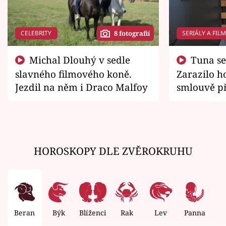
CELEBRITY
SERIÁLY A FIL
8 fotografií
Michal Dlouhý v sedle
Tuna se chtěl vrátit domů.
slavného filmového koně.
Zarazilo ho
Jezdil na něm i Draco Malfoy
smlouvě př
zemřít
HOROSKOPY DLE ZVĚROKRUHU
Beran
Býk
Blíženci
Rak
Lev
Panna
V