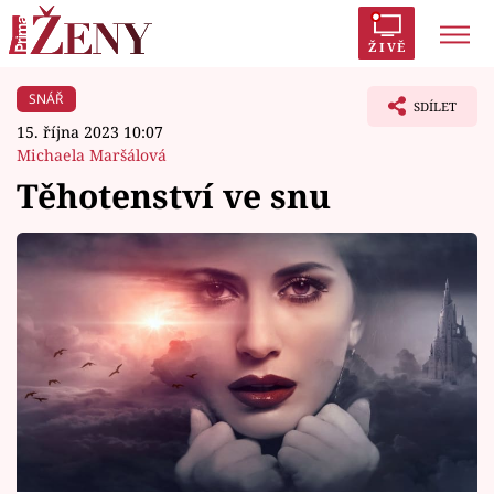
ŽIVĚ
SNÁŘ
Trendy:
Polabí
Inspekce
Prostřeno!
AYTO?
SDÍLET
15. října 2023 10:07
Módní alarm
Zrádci
Proměny
Michaela Maršálová
Těhotenství ve snu
Témata
Celebrity
Vztahy
Seriály