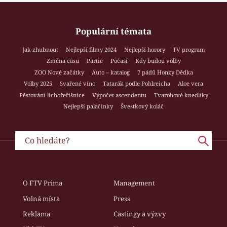
Populární témata
Jak zhubnout
Nejlepší filmy 2024
Nejlepší horory
TV program
Změna času
Partie
Počasí
Kdy budou volby
ZOO Nové začátky
Auto – katalog
7 pádů Honzy Dědka
Volby 2025
Svařené víno
Tatarák podle Pohlreicha
Aloe vera
Pěstování lichořeřišnice
Výpočet ascendentu
Tvarohové knedlíky
Nejlepší palačinky
Švestkový koláč
O FTV Prima
Management
Volná místa
Press
Reklama
Castingy a výzvy