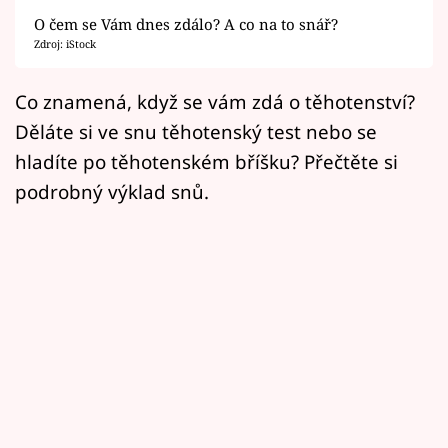
Horoskopy
O čem se Vám dnes zdálo? A co na to snář?
Zdroj: iStock
Sledujte prima+
Co znamená, když se vám zdá o těhotenství?
Filmový festival Karlovy Vary
Děláte si ve snu těhotenský test nebo se
Pořady
hladíte po těhotenském bříšku? Přečtěte si
podrobný výklad snů.
Mámy sobě
Přihlášení
Sledujte nás