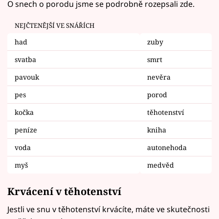
O snech o porodu jsme se podrobně rozepsali zde.
NEJČTENĚJŠÍ VE SNÁŘÍCH
had
zuby
svatba
smrt
pavouk
nevěra
pes
porod
kočka
těhotenství
peníze
kniha
voda
autonehoda
myš
medvěd
Krvácení v těhotenství
Jestli ve snu v těhotenství krvácíte, máte ve skutečnosti