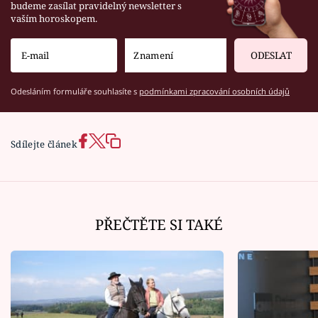
budeme zasílat pravidelný newsletter s
vaším horoskopem.
ODESLAT
Odesláním formuláře souhlasíte s
podmínkami zpracování osobních údajů
Sdílejte článek
PŘEČTĚTE SI TAKÉ