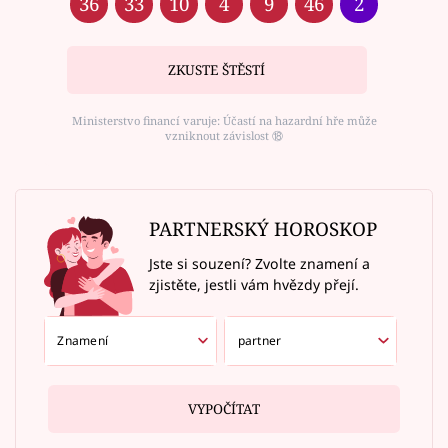
36
33
10
4
9
46
2
ZKUSTE ŠTĚSTÍ
Ministerstvo financí varuje: Účastí na hazardní hře může
vzniknout závislost ⑱
PARTNERSKÝ HOROSKOP
Jste si souzení? Zvolte znamení a
zjistěte, jestli vám hvězdy přejí.
VYPOČÍTAT