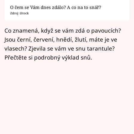
Horoskopy
O čem se Vám dnes zdálo? A co na to snář?
Zdroj: iStock
Sledujte prima+
Co znamená, když se vám zdá o pavoucích?
Filmový festival Karlovy Vary
Jsou černí, červení, hnědí, žlutí, máte je ve
Pořady
vlasech? Zjevila se vám ve snu tarantule?
Přečtěte si podrobný výklad snů.
Mámy sobě
Přihlášení
Sledujte nás