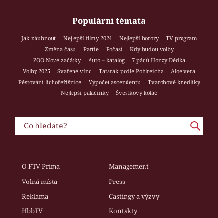
Populární témata
Jak zhubnout
Nejlepší filmy 2024
Nejlepší horory
TV program
Změna času
Partie
Počasí
Kdy budou volby
ZOO Nové začátky
Auto – katalog
7 pádů Honzy Dědka
Volby 2025
Svařené víno
Tatarák podle Pohlreicha
Aloe vera
Pěstování lichořeřišnice
Výpočet ascendentu
Tvarohové knedlíky
Nejlepší palačinky
Švestkový koláč
O FTV Prima
Management
Volná místa
Press
Reklama
Castingy a výzvy
HbbTV
Kontakty