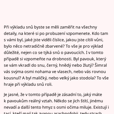
Při výkladu snů byste se měli zaměřit na všechny
detaily, na které si po probuzení vzpomenete. Kdo tam
s vámi byl, jaké jste viděli číslice, jakou jste cítili vůni,
bylo něco netradičně zbarvené? To vše je pro výklad
důležité, nejen co se týká snů o pavoucích. I v tomto
případě si vzpomeňte na drobnosti. Byl pavouk, který
se vám vkradl do snu, černý, hnědý nebo žlutý? Šimral
vás svýma osmi nohama ve vlasech, nebo vás rovnou
kousnul? A byl maličký, nebo velký jako stodola? To vše
hraje při výkladu snů roli.
Je jasné, že v tomto případě je zásadní to, jaký máte
k pavoukům reálný vztah. Někdo se jich štítí, jinému
nevadí a další tento hmyz s osmi očima miluje. Existují i
tací, kteří mají tak zvanou arachnofobii, tedy strach