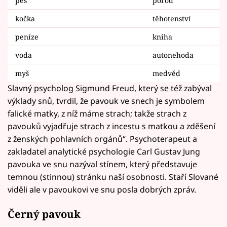
pes
porod
kočka
těhotenství
peníze
kniha
voda
autonehoda
myš
medvěd
Slavný psycholog Sigmund Freud, který se též zabýval
výklady snů, tvrdil, že pavouk ve snech je symbolem
falické matky, z níž máme strach; takže strach z
pavouků vyjadřuje strach z incestu s matkou a zděšení
z ženských pohlavních orgánů“. Psychoterapeut a
zakladatel analytické psychologie Carl Gustav Jung
pavouka ve snu nazýval stínem, který představuje
temnou (stinnou) stránku naší osobnosti. Staří Slované
viděli ale v pavoukovi ve snu posla dobrých zpráv.
Černý pavouk