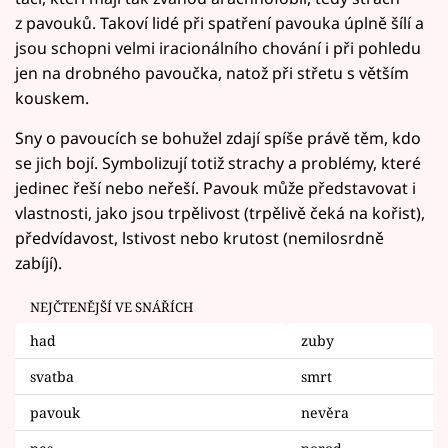
z pavouků. Takoví lidé při spatření pavouka úplně šílí a
jsou schopni velmi iracionálního chování i při pohledu
jen na drobného pavoučka, natož při střetu s větším
kouskem.
Sny o pavoucích se bohužel zdají spíše právě těm, kdo
se jich bojí. Symbolizují totiž strachy a problémy, které
jedinec řeší nebo neřeší. Pavouk může představovat i
vlastnosti, jako jsou trpělivost (trpělivě čeká na kořist),
předvídavost, lstivost nebo krutost (nemilosrdně
zabíjí).
NEJČTENĚJŠÍ VE SNÁŘÍCH
had
zuby
svatba
smrt
pavouk
nevěra