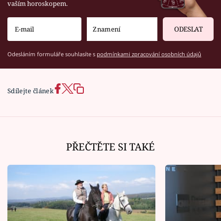
vaším horoskopem.
ODESLAT
Odesláním formuláře souhlasíte s
podmínkami zpracování osobních údajů
Sdílejte článek
PŘEČTĚTE SI TAKÉ