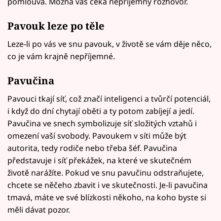
pomlouvá. Možná vás čeká nepříjemný rozhovor.
Pavouk leze po těle
Leze-li po vás ve snu pavouk, v životě se vám děje něco,
co je vám krajně nepříjemné.
Pavučina
Pavouci tkají síť, což značí inteligenci a tvůrčí potenciál,
i když do dní chytají oběti a ty potom zabíjejí a jedí.
Pavučina ve snech symbolizuje síť složitých vztahů i
omezení vaší svobody. Pavoukem v síti může být
autorita, tedy rodiče nebo třeba šéf. Pavučina
představuje i síť překážek, na které ve skutečném
životě narážíte. Pokud ve snu pavučinu odstraňujete,
chcete se něčeho zbavit i ve skutečnosti. Je-li pavučina
tmavá, máte ve své blízkosti někoho, na koho byste si
měli dávat pozor.