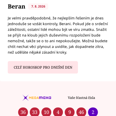
Beran
7. 8. 2026
Je velmi pravděpodobné, že nejlepším řešením je dnes
jednoduše se vzdát kontroly, Berani. Pokud jde o srdeční
záležitosti, ostatní lidé mohou být ve víru zmatku. Snažit
se přijít na kloub jejich duševnímu rozpoložení bude
nemožné, takže se o to ani nepokoušejte. Možná budete
chtít nechat věci plynout a uvidíte, jak dopadnete zítra,
než uděláte nějaké zásadní kroky.
CELÝ HOROSKOP PRO DNEŠNÍ DEN
Vaše šťastná čísla
36
33
10
4
9
46
2