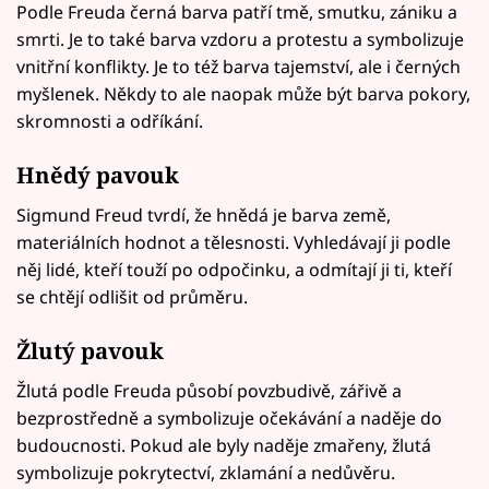
Podle Freuda černá barva patří tmě, smutku, zániku a
smrti. Je to také barva vzdoru a protestu a symbolizuje
vnitřní konflikty. Je to též barva tajemství, ale i černých
myšlenek. Někdy to ale naopak může být barva pokory,
skromnosti a odříkání.
Hnědý pavouk
Sigmund Freud tvrdí, že hnědá je barva země,
materiálních hodnot a tělesnosti. Vyhledávají ji podle
něj lidé, kteří touží po odpočinku, a odmítají ji ti, kteří
se chtějí odlišit od průměru.
Žlutý pavouk
Žlutá podle Freuda působí povzbudivě, zářivě a
bezprostředně a symbolizuje očekávání a naděje do
budoucnosti. Pokud ale byly naděje zmařeny, žlutá
symbolizuje pokrytectví, zklamání a nedůvěru.