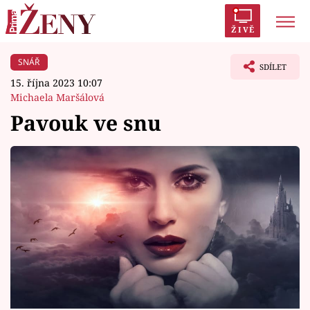
ŽIVĚ
SNÁŘ
Trendy:
Polabí
Inspekce
Prostřeno!
AYTO?
SDÍLET
15. října 2023 10:07
Módní alarm
Zrádci
Proměny
Michaela Maršálová
Pavouk ve snu
Témata
Celebrity
Vztahy
Seriály