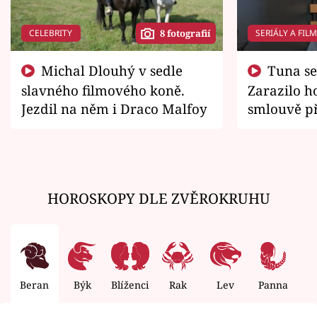
CELEBRITY
SERIÁLY A FIL
8 fotografií
Michal Dlouhý v sedle
Tuna se chtěl vrátit domů.
slavného filmového koně.
Zarazilo ho
Jezdil na něm i Draco Malfoy
smlouvě př
zemřít
HOROSKOPY DLE ZVĚROKRUHU
Beran
Býk
Blíženci
Rak
Lev
Panna
V