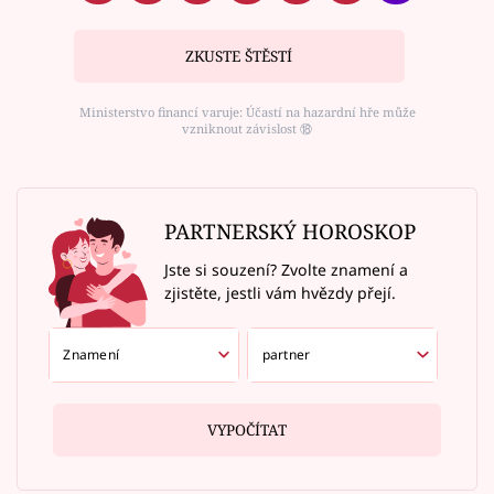
ZKUSTE ŠTĚSTÍ
Ministerstvo financí varuje: Účastí na hazardní hře může
vzniknout závislost ⑱
PARTNERSKÝ HOROSKOP
Jste si souzení? Zvolte znamení a
zjistěte, jestli vám hvězdy přejí.
VYPOČÍTAT