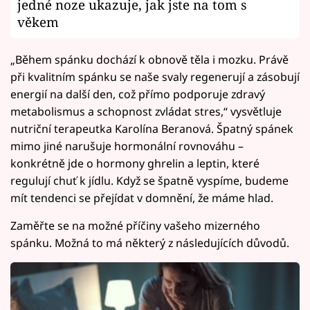
jedné noze ukazuje, jak jste na tom s
věkem
„Během spánku dochází k obnově těla i mozku. Právě
při kvalitním spánku se naše svaly regenerují a zásobují
energií na další den, což přímo podporuje zdravý
metabolismus a schopnost zvládat stres,“ vysvětluje
nutriční terapeutka Karolína Beranová. Špatný spánek
mimo jiné narušuje hormonální rovnováhu –
konkrétně jde o hormony ghrelin a leptin, které
regulují chuť k jídlu. Když se špatně vyspíme, budeme
mít tendenci se přejídat v domnění, že máme hlad.
Zaměřte se na možné příčiny vašeho mizerného
spánku. Možná to má některý z následujících důvodů.