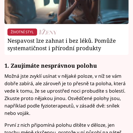
ŽIVOTNÍ STYL
Nespavost lze zahnat i bez léků. Pomůže
systematičnost i přírodní produkty
1. Zaujímáte nesprávnou polohu
Možná jste zvyklí usínat v nějaké poloze, v níž se vám
dobře zabírá, ale zároveň je to přesně ta poloha, která
vede k tomu, že se uprostřed noci probudíte s bolestí.
Zkuste proto nějakou jinou. Osvědčené polohy jsou,
například podle fyzioterapeutů, v zásadě dvě: snílek
nebo voják.
První z nich připomíná polohu dítěte v děloze, jen
trochu méně skrčenou, protože v ní působí na páteř