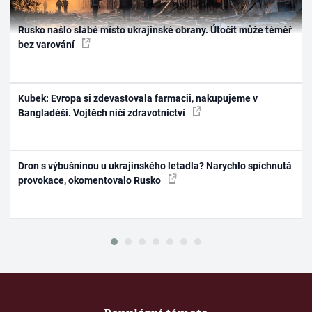
Rusko našlo slabé místo ukrajinské obrany. Útočit může téměř
bez varování
Kubek: Evropa si zdevastovala farmacii, nakupujeme v
Bangladéši. Vojtěch ničí zdravotnictví
Dron s výbušninou u ukrajinského letadla? Narychlo spíchnutá
provokace, okomentovalo Rusko