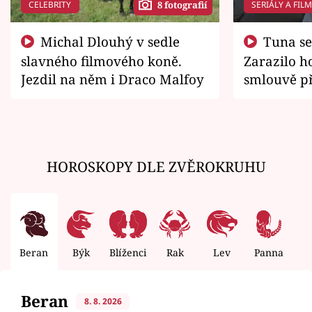
CELEBRITY
SERIÁLY A FIL
8 fotografií
Michal Dlouhý v sedle
Tuna se chtěl vrátit domů.
slavného filmového koně.
Zarazilo ho
Jezdil na něm i Draco Malfoy
smlouvě př
zemřít
HOROSKOPY DLE ZVĚROKRUHU
Beran
Býk
Blíženci
Rak
Lev
Panna
V
Beran
8. 8. 2026