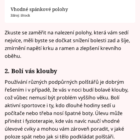
Vhodné spánkové polohy
Zdroj: iStock
Zkuste se zaměřit na nalezení polohy, která vám sedí
nejvíce, měli byste se dočkat snížení bolesti zad a šíje,
zmírnění napětí krku a ramen a zlepšení krevního
oběhu.
2. Bolí vás klouby
Používání různých podpůrných polštářů je dobrým
řešením i v případě, že vás v noci budí bolavé klouby,
což vůbec nemusí být problém vyššího věku. Bolí
aktivní sportovce i ty, kdo dlouhé hodiny sedí u
počítače nebo třeba nosí špatné boty. Úlevu může
přinést i fyzioterapie, kde vás navíc naučí vhodné
úlevové cviky a mohou vám zároveň poradit, v jaké
poloze spát nebo jak si tělo podkládat polštáři.