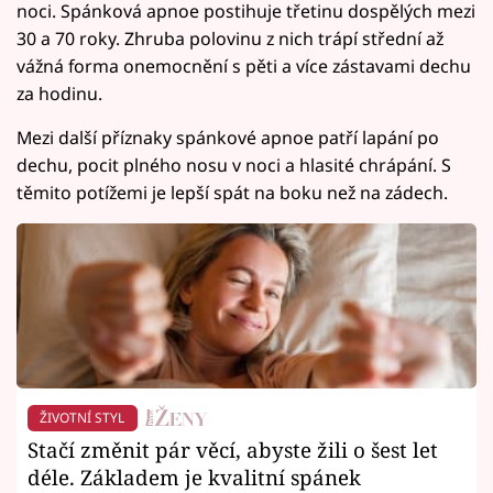
noci. Spánková apnoe postihuje třetinu dospělých mezi
30 a 70 roky. Zhruba polovinu z nich trápí střední až
vážná forma onemocnění s pěti a více zástavami dechu
za hodinu.
Mezi další příznaky spánkové apnoe patří lapání po
dechu, pocit plného nosu v noci a hlasité chrápání. S
těmito potížemi je lepší spát na boku než na zádech.
ŽIVOTNÍ STYL
Stačí změnit pár věcí, abyste žili o šest let
déle. Základem je kvalitní spánek