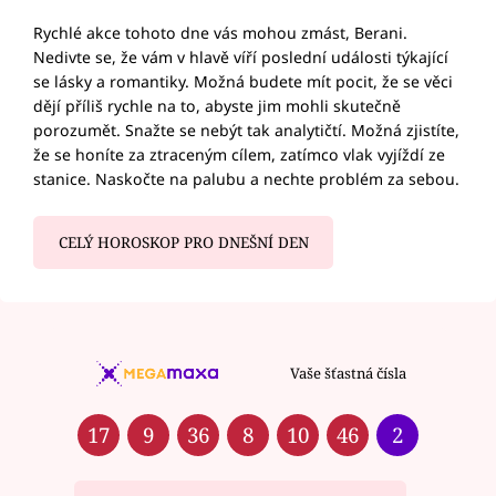
Rychlé akce tohoto dne vás mohou zmást, Berani.
Nedivte se, že vám v hlavě víří poslední události týkající
se lásky a romantiky. Možná budete mít pocit, že se věci
dějí příliš rychle na to, abyste jim mohli skutečně
porozumět. Snažte se nebýt tak analytičtí. Možná zjistíte,
že se honíte za ztraceným cílem, zatímco vlak vyjíždí ze
stanice. Naskočte na palubu a nechte problém za sebou.
CELÝ HOROSKOP PRO DNEŠNÍ DEN
Vaše šťastná čísla
17
9
36
8
10
46
2