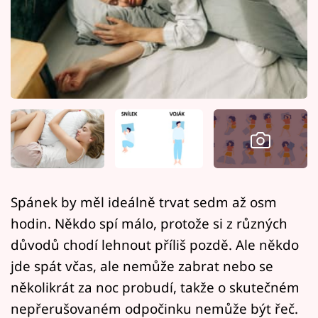
Horoskopy
Sledujte prima+
Filmový festival Karlovy Vary
Pořady
Mámy sobě
Přihlášení
Spánek by měl ideálně trvat sedm až osm
hodin. Někdo spí málo, protože si z různých
Sledujte nás
důvodů chodí lehnout příliš pozdě. Ale někdo
jde spát včas, ale nemůže zabrat nebo se
několikrát za noc probudí, takže o skutečném
nepřerušovaném odpočinku nemůže být řeč.