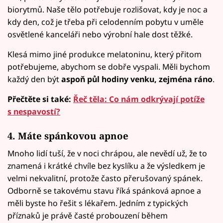
biorytmů. Naše tělo potřebuje rozlišovat, kdy je noc a
kdy den, což je třeba při celodenním pobytu v uměle
osvětlené kanceláři nebo výrobní hale dost těžké.
Klesá mimo jiné produkce melatoninu, který přitom
potřebujeme, abychom se dobře vyspali. Měli bychom
každý den být
aspoň půl hodiny venku, zejména ráno
.
Přečtěte si také:
Řeč těla: Co nám odkrývají potíže
s nespavostí?
4. Máte spánkovou apnoe
Mnoho lidí tuší, že v noci chrápou, ale nevědí už, že to
znamená i krátké chvíle bez kyslíku a že výsledkem je
velmi nekvalitní, protože často přerušovaný spánek.
Odborně se takovému stavu říká spánková apnoe a
měli byste ho řešit s lékařem. Jedním z typických
příznaků je právě časté probouzení během