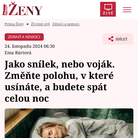
ŽIVĚ
Prima Ženy
■
Životní styl
Zdraví a nemoci
Trendy:
Polabí
Inspekce
Prostřeno!
AYTO?
ZDRAVÍ A NEMOCI
SDÍLET
Módní alarm
Zrádci
Proměny
24. listopadu 2024 06:30
Ema Bártová
Jako snílek, nebo voják.
Změňte polohu, v které
Témata
usínáte, a budete spát
Celebrity
celou noc
Vztahy
Seriály