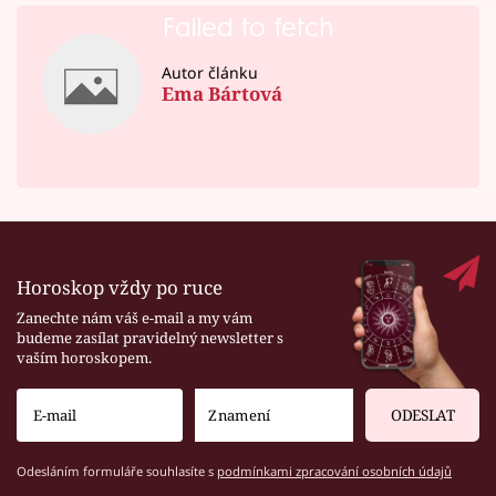
Failed to fetch
Autor článku
Ema Bártová
Horoskop vždy po ruce
Zanechte nám váš e-mail a my vám
budeme zasílat pravidelný newsletter s
vaším horoskopem.
ODESLAT
Odesláním formuláře souhlasíte s
podmínkami zpracování osobních údajů