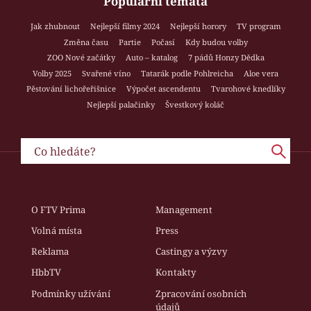
Populární témata
Jak zhubnout
Nejlepší filmy 2024
Nejlepší horory
TV program
Změna času
Partie
Počasí
Kdy budou volby
ZOO Nové začátky
Auto – katalog
7 pádů Honzy Dědka
Volby 2025
Svařené víno
Tatarák podle Pohlreicha
Aloe vera
Pěstování lichořeřišnice
Výpočet ascendentu
Tvarohové knedlíky
Nejlepší palačinky
Švestkový koláč
O FTV Prima
Management
Volná místa
Press
Reklama
Castingy a výzvy
HbbTV
Kontakty
Podmínky užívání
Zpracování osobních
údajů