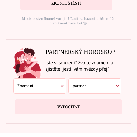
ZKUSTE ŠTĚSTÍ
Ministerstvo financí varuje: Účastí na hazardní hře může
vzniknout závislost ⑱
PARTNERSKÝ HOROSKOP
Jste si souzení? Zvolte znamení a
zjistěte, jestli vám hvězdy přejí.
VYPOČÍTAT