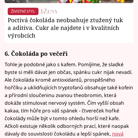
ŽIVOTNÍ STYL
Poctivá čokoláda neobsahuje ztužený tuk
a aditiva. Cukr ale najdete i v kvalitních
výrobcích
6. Čokoláda po večeři
Tohle je podobné jako s kafem. Pomíjíme, že sladké
byste si měli dávat jen občas, spánku cukr nijak nevadí.
Ale čokoláda kromě antioxidantů, prospěšného
hořčíku a uklidňujících tryptofanů obsahuje také kofein
a přírodní sloučeninu zvanou theobromin, která
dokáže stimulovat nervový systém. Čím vyšší obsah
kakaa, tím hůře pro váš spánek - čtvereček hořké
čokolády může být v tomto ohledu horší než kafe.
Ačkoli existuje několik odborných prací, které naopak
dávaly do souvislosti čokoládu a lepší spánek,
nová