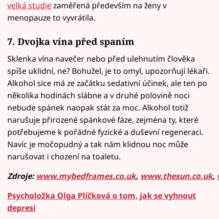
velká studie
zaměřená především na ženy v
menopauze to vyvrátila.
7. Dvojka vína před spaním
Sklenka vína navečer nebo před ulehnutím člověka
spíše uklidní, ne? Bohužel, je to omyl, upozorňují lékaři.
Alkohol sice má ze začátku sedativní účinek, ale ten po
několika hodinách slábne a v druhé polovině noci
nebude spánek naopak stát za moc. Alkohol totiž
narušuje přirozené spánkové fáze, zejména ty, které
potřebujeme k pořádné fyzické a duševní regeneraci.
Navíc je močopudný a tak nám klidnou noc může
narušovat i chození na toaletu.
Zdroje:
www.mybedframes.co.uk
,
www.thesun.co.uk
,
Psycholožka Olga Plíčková o tom, jak se vyhnout
depresi