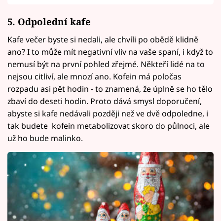
5. Odpolední kafe
Kafe večer byste si nedali, ale chvíli po obědě klidně
ano? I to může mít negativní vliv na vaše spaní, i když to
nemusí být na první pohled zřejmé. Někteří lidé na to
nejsou citliví, ale mnozí ano. Kofein má poločas
rozpadu asi pět hodin - to znamená, že úplně se ho tělo
zbaví do deseti hodin. Proto dává smysl doporučení,
abyste si kafe nedávali později než ve dvě odpoledne, i
tak budete kofein metabolizovat skoro do půlnoci, ale
už ho bude malinko.