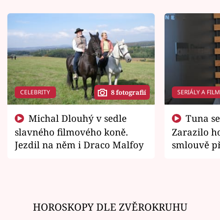
CELEBRITY
SERIÁLY A FIL
8 fotografií
Michal Dlouhý v sedle
Tuna se chtěl vrátit domů.
slavného filmového koně.
Zarazilo ho
Jezdil na něm i Draco Malfoy
smlouvě př
zemřít
HOROSKOPY DLE ZVĚROKRUHU