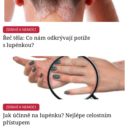
ZDRAVÍ A NEMOCI
Řeč těla: Co nám odkrývají potíže
s lupénkou?
ZDRAVÍ A NEMOCI
Jak účinně na lupénku? Nejlépe celostním
přístupem