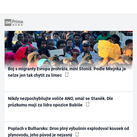
Boj s migranty Evropa prohrála, míní Stoniš. Podle Mlejnka je
nelze jen tak chytit za límec
Nikdy nezpochybňujte voliče ANO, smál se Staněk. Dle
průzkumu mají za lídra opozice Babiše
Poplach v Bulharsku: Dron plný výbušnin explodoval kousek od
plynovodu, jeho původ je nejasný