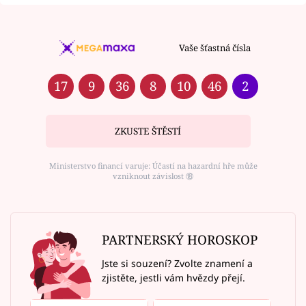
Vaše šťastná čísla
17
9
36
8
10
46
2
ZKUSTE ŠTĚSTÍ
Ministerstvo financí varuje: Účastí na hazardní hře může
vzniknout závislost ⑱
PARTNERSKÝ HOROSKOP
Jste si souzení? Zvolte znamení a
zjistěte, jestli vám hvězdy přejí.