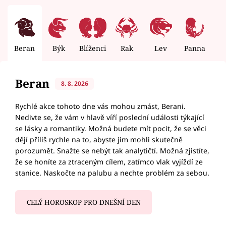
Beran
Býk
Blíženci
Rak
Lev
Panna
V
Beran
8. 8. 2026
Rychlé akce tohoto dne vás mohou zmást, Berani.
Nedivte se, že vám v hlavě víří poslední události týkající
se lásky a romantiky. Možná budete mít pocit, že se věci
dějí příliš rychle na to, abyste jim mohli skutečně
porozumět. Snažte se nebýt tak analytičtí. Možná zjistíte,
že se honíte za ztraceným cílem, zatímco vlak vyjíždí ze
stanice. Naskočte na palubu a nechte problém za sebou.
CELÝ HOROSKOP PRO DNEŠNÍ DEN