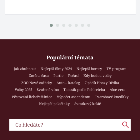
Populární témata
Jak zhubnout
Nejlepší filmy 2024
Nejlepší horory
TV program
Změna času
Partie
Počasí
Kdy budou volby
ZOO Nové začátky
Auto – katalog
7 pádů Honzy Dědka
Volby 2025
Svařené víno
Tatarák podle Pohlreicha
Aloe vera
Pěstování lichořeřišnice
Výpočet ascendentu
Tvarohové knedlíky
Nejlepší palačinky
Švestkový koláč