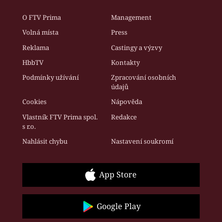
O FTV Prima
Management
Volná místa
Press
Reklama
Castingy a výzvy
HbbTV
Kontakty
Podmínky užívání
Zpracování osobních
údajů
Cookies
Nápověda
Vlastník FTV Prima spol.
Redakce
s r.o.
Nahlásit chybu
Nastavení soukromí
App Store
Google Play