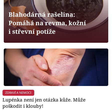
Horoskopy
Sledujte prima+
Blahodárná rašelina:
Pomáhá na revma, kožní
Filmový festival Karlovy Vary
i střevní potíže
Pořady
Mámy sobě
Přihlášení
Sledujte nás
ZDRAVÍ A NEMOCI
Lupénka není jen otázka kůže. Může
poškodit i klouby!