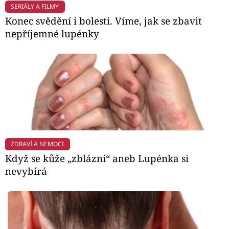
SERIÁLY A FILMY
Konec svědění i bolesti. Víme, jak se zbavit
nepříjemné lupénky
ZDRAVÍ A NEMOCI
Když se kůže „zblázní“ aneb Lupénka si
nevybírá