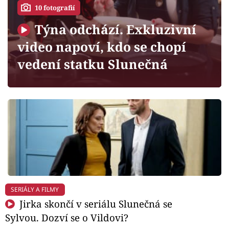
Horoskopy
10 fotografií
Sledujte prima+
Týna odchází. Exkluzivní
video napoví, kdo se chopí
Filmový festival Karlovy Vary
vedení statku Slunečná
Pořady
Mámy sobě
Přihlášení
Sledujte nás
SERIÁLY A FILMY
Jirka skončí v seriálu Slunečná se
Sylvou. Dozví se o Vildovi?