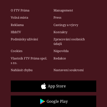
O FTV Prima
Management
Volná místa
Press
Reklama
Castingy a výzvy
HbbTV
Kontakty
Podmínky užívání
Zpracování osobních
údajů
Cookies
Nápověda
Vlastník FTV Prima spol.
Redakce
s r.o.
Nahlásit chybu
Nastavení soukromí
App Store
Google Play