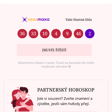
Vaše šťastná čísla
36
33
10
4
9
46
2
ZKUSTE ŠTĚSTÍ
Ministerstvo financí varuje: Účastí na hazardní hře může
vzniknout závislost ⑱
PARTNERSKÝ HOROSKOP
Jste si souzení? Zvolte znamení a
zjistěte, jestli vám hvězdy přejí.