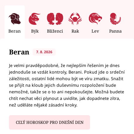
Beran
Býk
Blíženci
Rak
Lev
Panna
V
Beran
7. 8. 2026
Je velmi pravděpodobné, že nejlepším řešením je dnes
jednoduše se vzdát kontroly, Berani. Pokud jde o srdeční
záležitosti, ostatní lidé mohou být ve víru zmatku. Snažit
se přijít na kloub jejich duševnímu rozpoložení bude
nemožné, takže se o to ani nepokoušejte. Možná budete
chtít nechat věci plynout a uvidíte, jak dopadnete zítra,
než uděláte nějaké zásadní kroky.
CELÝ HOROSKOP PRO DNEŠNÍ DEN