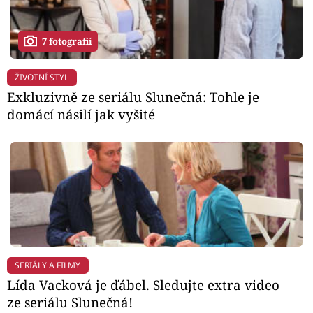
7 fotografií
ŽIVOTNÍ STYL
Exkluzivně ze seriálu Slunečná: Tohle je
domácí násilí jak vyšité
SERIÁLY A FILMY
Lída Vacková je ďábel. Sledujte extra video
ze seriálu Slunečná!