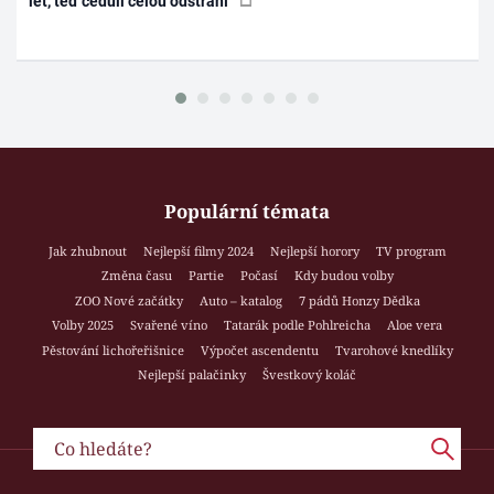
let, teď ceduli celou odstraní
Populární témata
Jak zhubnout
Nejlepší filmy 2024
Nejlepší horory
TV program
Změna času
Partie
Počasí
Kdy budou volby
ZOO Nové začátky
Auto – katalog
7 pádů Honzy Dědka
Volby 2025
Svařené víno
Tatarák podle Pohlreicha
Aloe vera
Pěstování lichořeřišnice
Výpočet ascendentu
Tvarohové knedlíky
Nejlepší palačinky
Švestkový koláč