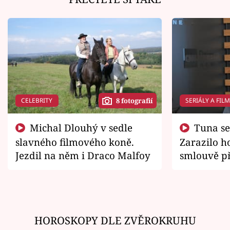
CELEBRITY
SERIÁLY A FIL
8 fotografií
Michal Dlouhý v sedle
Tuna se chtěl vrátit domů.
slavného filmového koně.
Zarazilo ho
Jezdil na něm i Draco Malfoy
smlouvě př
zemřít
HOROSKOPY DLE ZVĚROKRUHU