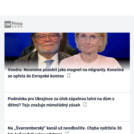
Vondra: Nesmíme působit jako magnet na migranty. Konečná
se opřela do Evropské komise
Podmínka pro Ukrajince za útok zápalnou lahví na dům s
dětmi? Tejc zvažuje mimořádný zásah
Na „Švarcenberský“ kanál už neodbočíte. Chyba vydržela 30