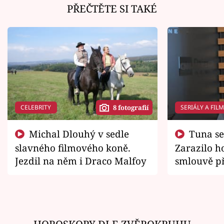
PŘEČTĚTE SI TAKÉ
CELEBRITY
SERIÁLY A FIL
8 fotografií
Michal Dlouhý v sedle
Tuna se chtěl vrátit domů.
slavného filmového koně.
Zarazilo ho
Jezdil na něm i Draco Malfoy
smlouvě př
zemřít
HOROSKOPY DLE ZVĚROKRUHU