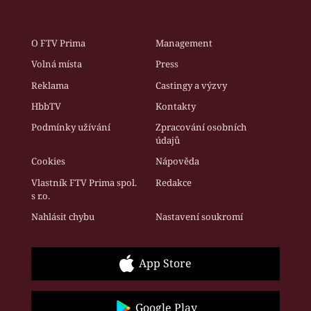
O FTV Prima
Management
Volná místa
Press
Reklama
Castingy a výzvy
HbbTV
Kontakty
Podmínky užívání
Zpracování osobních
údajů
Cookies
Nápověda
Vlastník FTV Prima spol.
Redakce
s r.o.
Nahlásit chybu
Nastavení soukromí
App Store
Google Play