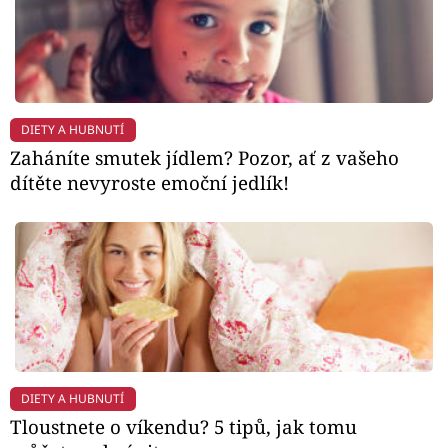
DIETY A HUBNUTÍ
Zaháníte smutek jídlem? Pozor, ať z vašeho
dítěte nevyroste emoční jedlík!
DIETY A HUBNUTÍ
Tloustnete o víkendu? 5 tipů, jak tomu