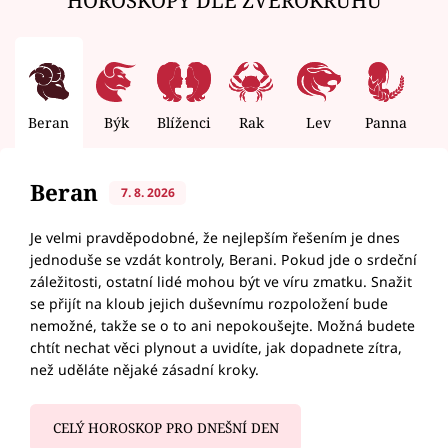
Beran
Býk
Blíženci
Rak
Lev
Panna
V
Beran
7. 8. 2026
Je velmi pravděpodobné, že nejlepším řešením je dnes
jednoduše se vzdát kontroly, Berani. Pokud jde o srdeční
záležitosti, ostatní lidé mohou být ve víru zmatku. Snažit
se přijít na kloub jejich duševnímu rozpoložení bude
nemožné, takže se o to ani nepokoušejte. Možná budete
chtít nechat věci plynout a uvidíte, jak dopadnete zítra,
než uděláte nějaké zásadní kroky.
CELÝ HOROSKOP PRO DNEŠNÍ DEN