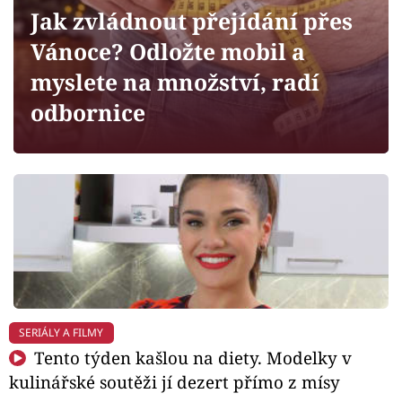
Horoskopy
Jak zvládnout přejídání přes
Sledujte prima+
Vánoce? Odložte mobil a
myslete na množství, radí
Filmový festival Karlovy Vary
odbornice
Pořady
Mámy sobě
Přihlášení
Sledujte nás
SERIÁLY A FILMY
Tento týden kašlou na diety. Modelky v
kulinářské soutěži jí dezert přímo z mísy