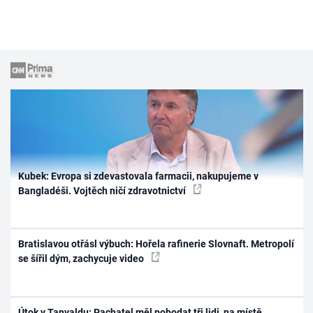
Kubek: Evropa si zdevastovala farmacii, nakupujeme v
Bangladéši. Vojtěch ničí zdravotnictví
Bratislavou otřásl výbuch: Hořela rafinerie Slovnaft. Metropolí
se šířil dým, zachycuje video
Útok v Tanvaldu: Pachatel měl pobodat tři lidi, na místě