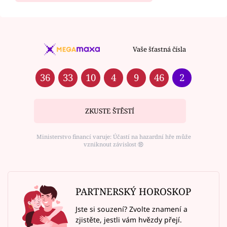
Vaše šťastná čísla
36
33
10
4
9
46
2
ZKUSTE ŠTĚSTÍ
Ministerstvo financí varuje: Účastí na hazardní hře může
vzniknout závislost ⑱
PARTNERSKÝ HOROSKOP
Jste si souzení? Zvolte znamení a
zjistěte, jestli vám hvězdy přejí.