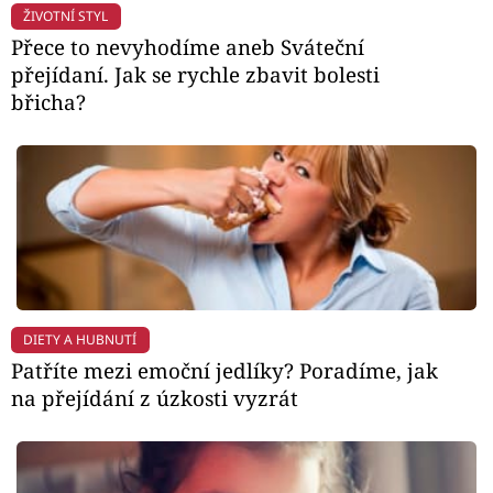
ŽIVOTNÍ STYL
Přece to nevyhodíme aneb Sváteční
přejídaní. Jak se rychle zbavit bolesti
břicha?
DIETY A HUBNUTÍ
Patříte mezi emoční jedlíky? Poradíme, jak
na přejídání z úzkosti vyzrát