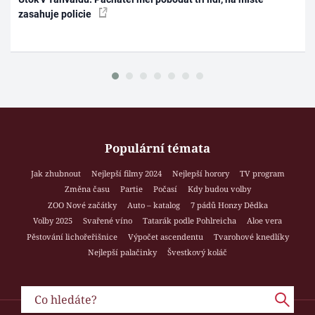
zasahuje policie
Populární témata
Jak zhubnout
Nejlepší filmy 2024
Nejlepší horory
TV program
Změna času
Partie
Počasí
Kdy budou volby
ZOO Nové začátky
Auto – katalog
7 pádů Honzy Dědka
Volby 2025
Svařené víno
Tatarák podle Pohlreicha
Aloe vera
Pěstování lichořeřišnice
Výpočet ascendentu
Tvarohové knedlíky
Nejlepší palačinky
Švestkový koláč