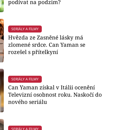
podívat na podzim?
SERIÁLY A FILMY
Hvězda ze Zasněné lásky má
zlomené srdce. Can Yaman se
rozešel s přítelkyní
SERIÁLY A FILMY
Can Yaman získal v Itálii ocenění
Televizní osobnost roku. Naskočí do
nového seriálu
SERIÁLY A FILMY