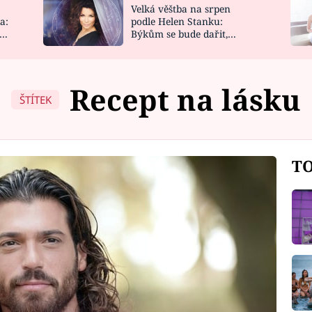
Velká věštba na srpen
NOVINKY
ZAHRADA
a:
podle Helen Stanku:
y
Býkům se bude dařit,
VIDEORECEPTY
DESIGN
Vodnáře čeká jízda
Recept na lásku
ŠTÍTEK
TO