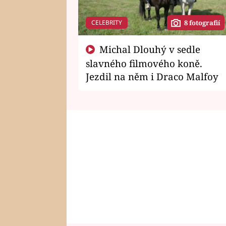
CELEBRITY
8 fotografií
Michal Dlouhý v sedle
slavného filmového koně.
Jezdil na něm i Draco Malfoy