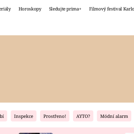
eriály
Horoskopy
Sledujte prima+
Filmový festival Karl
Celebrity
Recept
MÓDA A KRÁSA
HLAVNÍ JÍ
VZTAHY A SEX
SLADKÉ
PRIMA MAMINKA
ZDRAVÉ
bí
Inspekce
Prostřeno!
AYTO?
Módní alarm
Fresh
Living
RECEPTY
BYDLENÍ