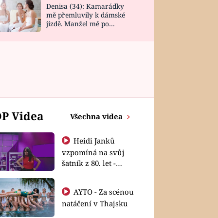
Denisa (34): Kamarádky
mě přemluvily k dámské
jízdě. Manžel mě po
návratu zaskočil
P Videa
Všechna videa
Heidi Janků
vzpomíná na svůj
šatník z 80. let -
Shopaholičky
AYTO - Za scénou
natáčení v Thajsku