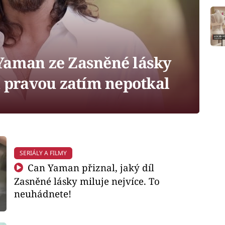
Yaman ze Zasněné lásky
u pravou zatím nepotkal
SERIÁLY A FILMY
Can Yaman přiznal, jaký díl
Zasněné lásky miluje nejvíce. To
neuhádnete!