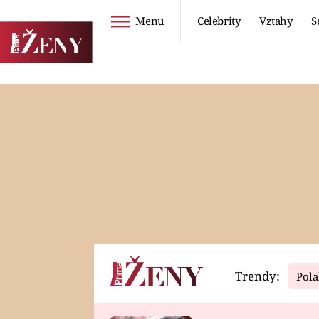
Menu
Celebrity
Vztahy
S
Seriály
Životní styl
ZOO
DIETY A HUBNUTÍ
PROSTŘENO!
CESTOVÁNÍ A
DOVOLENÁ
DUCH
ZDRAVÍ
Trendy:
Pola
Horoskopy
Video
ASTROČLÁNKY
SERIÁLY