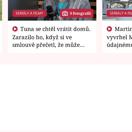
SERIÁLY A FILMY
SERIÁLY A FI
9 fotografií
Tuna se chtěl vrátit domů.
Martin Písařík jako
Zarazilo ho, když si ve
vyvrhel 
smlouvě přečetl, že může
údajnému
zemřít
je v nemil