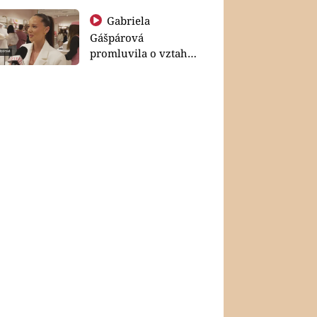
Gabriela
Gášpárová
promluvila o vztahu
a zakládání rodiny