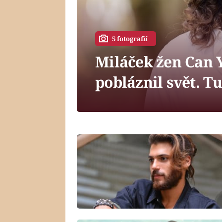
5 fotografií
Miláček žen Can 
pobláznil svět. T