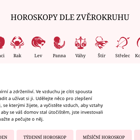
HOROSKOPY DLE ZVĚROKRUHU
nci
Rak
Lev
Panna
Váhy
Štír
Střelec
K
rní a zdrženliví. Ve vzduchu je cítit spousta
dit a užívat si ji. Udělejte něco pro zlepšení
 se kterými žijete, a vyčistěte vzduch, aby vztahy
aby se váš domov stal útočištěm, jste investovali
važte a pečujte o něj.
DEN
TÝDENNÍ HOROSKOP
MĚSÍČNÍ HOROSKOP