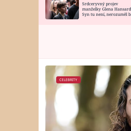
Srdceryvný projev
SNÁŘ
CELEBRITY
manželky Glena Hansard
Syn tu není, nerozuměl b
HOROSKOP NA
VAŘENÍ
tomu, vysvětlila
ROK 2023
CELEBRITY