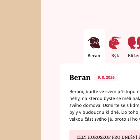
Beran
Býk
Blíže
Beran
9. 8. 2026
Berani, buďte ve svém přístupu mí
něhy, na kterou byste se měli nala
svého domova. Usmiřte se s lidmi,
byly v budoucnu klidné. Do toho, 
velkou část svého já, proto si ho 
CELÝ HOROSKOP PRO DNEŠNÍ 